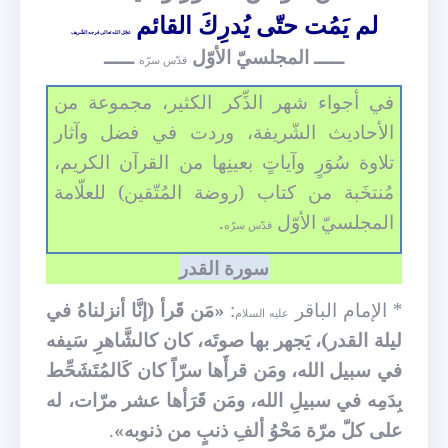
لم يَمُت حتّى يُدرِكَ القائم
عجّل الله تعالى فرجه الشّريف
ـــــ المجلسيّ الأوّل
ـــــ
قدّس سرّه
في أجواء شهر الذِّكر الكثير، مجموعة من
الأحاديث الشّريفة، وردت في فضل وآثار
تلاوة سُوَرٍ وآياتٍ بعينِها من القرآن الكريم،
مُنتخَبة من كتاب (روضة المُتّقين) للعلّامة
المجلسيّ الأوّل
.
قدّس سرّه
سورة القدر
* الإمام الباقر
:
«مَن قَرأ (إنَّا أنزلناهُ في
عليه السلام
ليلة القدر)، يَجهر بها صوتَه، كان كالشَّاهرِ سَيفه
في سبيل الله، ومَن قرأَها سرّاً كان كَالمُتَشَحِّط
بِدَمِه في سبيلِ الله، ومَن قَرَأها عشر مرّات، له
على كلّ مرّة مَحْوُ ألفِ ذنبٍ من ذنوبه»
.