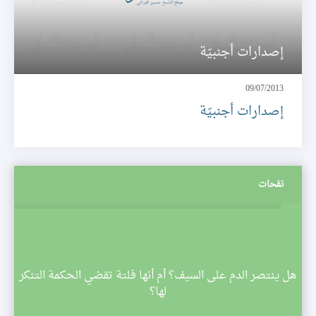
إصدارات أجنبيّة
09/07/2013
إصدارات أجنبيّة
نفحات
م
هل ينتصر الدم على السيف؟ أم أنها فلتة تقضي الحكمة التنكر
 تبدأ
لها؟