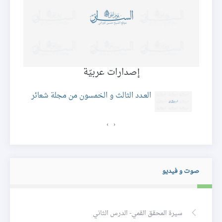
إصدارات عربيّة
ئر
العـدد الثالث و الخمسون من مجلة شعائر
›
‹
صوت و فيديو
سيرة المحقق القمي- الدرس الثاني