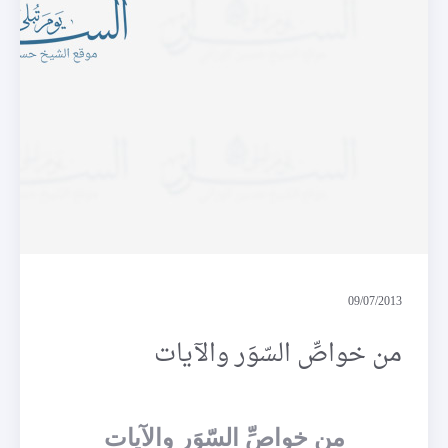
يذكرون
09/07/2013
من خواصِّ السّوَر والآيات
من خواصِّ السّوَر والآيات