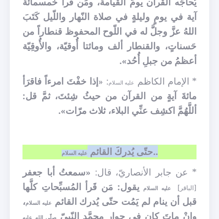
يُحاجّه القرآن يومَ القيامة، ومَن قَرأ خمسمائة
آية في يومٍ وليلةٍ في صلاة النّهار واللّيل كَتَبَ
اللهُ عزَّ وجلَّ له في اللّوح المحفوظ قنطاراً من
حَسناتٍ، والقنطار ألف ومائتا أُوقيّة، والأُوقِيّة
أعظمُ من جبلِ أُحُد».
* الإمام الكاظم
: «
إذا خفْتَ امرءاً فاقرَأ
عليه السلام
مائةَ آيةٍ من القرآن من حيثُ شِئتَ، ثمَّ قل:
أللَّهُمَّ اكشِف عنِّي البلاء، ثلاث مرّات».
..حتّى يُدركَ القائم
عليه السلام
* عن جابر الأنصاريّ، قال:
«سمعتُ أبا جعفر
يقول: مَن قَرأ المُسبِّحاتِ كلَّها
[الباقر]
عليه السلام
قبل أن ينام لم يَمُت حتّى يُدرك القائم
،
عليه السلام
وإنْ ماتَ كان في جوارِ محمَّدٍ النّبيّ
صلّى الله عليه