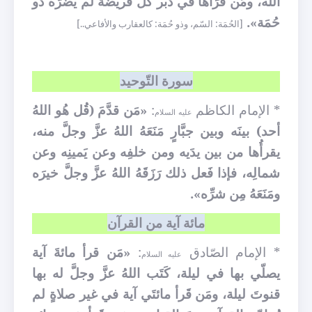
الله، ومَن قَرَأها في دُبُر كلّ فريضة لم يضرَّه ذو
حُمَة».
[الحُمَة: السّم، وذو حُمَة: كالعقارب والأفاعي..]
سورة التّوحيد
* الإمام الكاظم
:
«مَن قدَّمَ (قُل هُو اللهُ
عليه السلام
أحد) بينَه وبين جبَّارٍ مَنَعَهُ اللهُ عزَّ وجلَّ منه،
يقرأُها من بين يدَيه ومن خلفِه وعن يَمينِه وعن
شمالِه، فإذا فَعل ذلك رَزَقَهُ اللهُ عزَّ وجلَّ خيرَه
ومَنَعَهُ مِن شرِّه».
مائة آية من القرآن
* الإمام الصّادق
:
«مَن قرأ مائةَ آية
عليه السلام
يصلّي بها في ليلة، كَتَب اللهُ عزَّ وجلَّ له بها
قنوتَ ليلة، ومَن قَرأ مائتَي آية في غير صلاةٍ لم