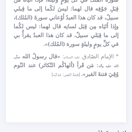
قِبَلِ جَوْفِه قال لهما: ليسَ لكُما إلى ما قِبلي
سبيلٌ، قد كان هذا العبدُ أوْعاني سورةَ (المُلك)،
وإذا أتَيَاه مِن قِبَل لسانِه قال لهما: ليس لكُما
إلى ما قِبَلي سبيلٌ، قد كان هذا العبدُ يقرأُ بي
في كلِّ يومٍ وليلةٍ سورة (المُلك)».
* الإمام الصّادق
:
«قال رسولُ الله
عليه السلام
صلّى
: مَن قَرأ (ألهاكُم التّكاثر) عند النّوم
الله عليه وآله
وُقِيَ فتنةَ القبر».
[فتنةُ القبر: عذابُه]