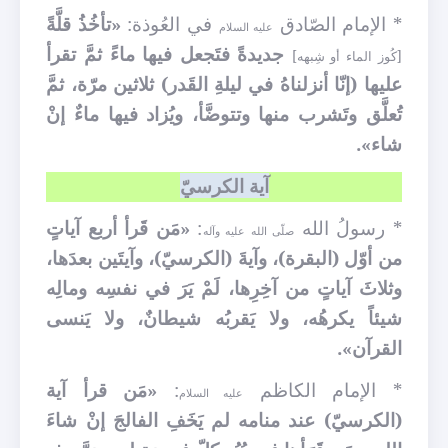
* الإمام الصّادق
في العُوذة:
«تأخُذُ قلَّةً
عليه السلام
جديدةً فتَجعل فيها ماءً ثمَّ تقرأ
[كُوز الماء أو شِبهه]
عليها (إنّا أنزلناهُ في ليلةِ القَدر) ثلاثين مرّة، ثمَّ
تُعلَّق وتَشرب منها وتتوضَّأ، ويُزاد فيها ماءٌ إنْ
شاء».
آية الكرسيّ
* رسولُ الله
:
«مَن قَرأ أربع آياتٍ
صلّى الله عليه وآله
من أوّل (البقرة)، وآيةَ (الكرسيّ)، وآيتَين بعدَها،
وثلاثَ آياتٍ من آخِرِها، لَمْ يَرَ في نفسِه ومالِه
شيئاً يكرهُه، ولا يَقربُه شيطانٌ، ولا يَنسى
القرآن».
* الإمام الكاظم
:
«مَن قرأ آية
عليه السلام
(الكرسيّ) عند منامه لم يَخَفِ الفالجَ إنْ شاءَ