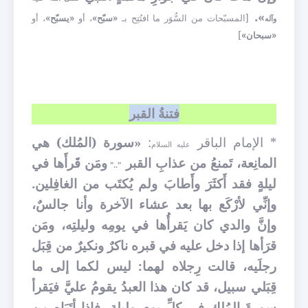
».
[المسبّحات من السُّوَر ما افتُتِح بـ
«سبّح»
، أو
«يسبّح»
، أو
وآله
«سبحان»
]
فتنةُ القبر
* الإمام الباقر
:
«سورة (المُلك) هي
عليه السلام
المانِعة، تَمنعُ من عذابِ القبر
ومَن قَرأَها في
".."
ليلةٍ فقد أَكثَرَ وأَطابَ ولم يُكتَب من الغافِلين.
وإنِّي لأرْكَع بها بعد عشاء الآخرة وأنا جالسٌ،
وإنَّ والدي كان يَقرأُها في يومِه وليلتِه، ومَن
قرَأها إذا دخل عليه في قبره ناكرٌ ونكيرٌ من قِبَل
رجلَيه، قالت رِجلاه لهما: ليس لكما إلى ما
قِبَلي سبيل، قد كان هذا العبدُ يقومُ عليَّ فيَقرأ
سورةَ المُلك في كلِّ يومٍ وليلة، فإذا أتَيَاه من