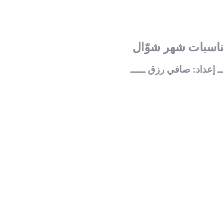
اسبات شهر شوّال
ــ إعداد: صافي رزق ـــــ
من كرامات الإمام الجواد
تاريخ
عليه السّلام
العـد
م
العـدد الثامن و السبعون
من مجلة شعائر