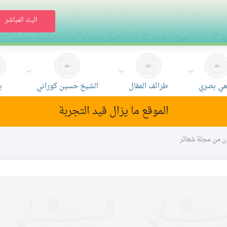
البث المباشر
ي بصري
طرائف المقال
الشيخ حسين كوراني
ب
الموقع ما يزال قيد التجربة
عون من مجلة شعائر