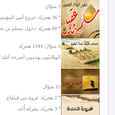
5 شوّال
* 36 هجريّة: خروج أمير المؤمنين
* 60 هجريّة: دخول مسلم بن عقيل إلى الكوفة.
8 شوّال/ 1344 هجريّة
الوهّابيّون يهدمون أضرحة أئمّة 
15 شوّال
* 2 هجريّة: غزوة بني قَينُقاع.
* 3 هجريّة: معركة أُحُد.