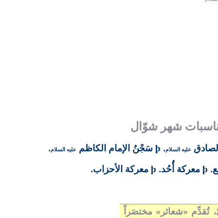
مناسبات شهر شوّال
الصادق
.
سَجْنُ الإمام الكاظم
.
þ
عليه السلام
عليه السلام
ع.
معركة أُحُد.
معركة الأحزاب.
þ
þ
تُقدِّم «شعائر» مختصَراً