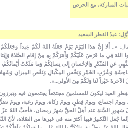
بات المباركة، مع الحرص
أوّل: عيدُ الفطر السعيد
قال:
«.. أَلا إِنَّ هذا اليَوْمَ يَوْمٌ جَعَلَهُ اللهُ لَكُمْ عِيداً وَجَعَلَكُمْ ل
ا اللهَ فِي ما فَرَضَ عَلَيْكُمْ وَأَمَرَكُمْ بِهِ مِنْ إِقامِ الصَّلاةَ وَإِيْتاء
نَّهِيِ عَنِ المُنْكَرِ وَالإحْسانِ إِلى نِسائِكُمْ وَما مَلَكَتْ أَيْمانُكُمْ، و
لفاحِشَةِ وَشُرْبِ الخَمْرِ وَبَخْسِ المِكْيالِ وَنَقْصِ المِيزانِ وَشَهادَة
َلَ الآخرةَ خَيْراً لَنا وَلَكُمْ مِنَ الأولى..».
الفِطرِ العيدَ ليكونَ للمسلمينَ مجتمَعاً يجتمعون فيه ويَبرزون 
يومَ اجتماع، ويومَ فِطرٍ، ويومَ زكاة، ويومَ رغبة، ويومَ تضرُّع
 أوّلَ شهورِ السَّنةِ عند أهلّ الحقِّ شهرُ رمضان، فأحبَّ اللهُ عزّ
ا جُعل التّكبيرُ فيها أكثرَ منه في غيرها من الصّلاة، لأنّ التّكبي
عزّ وجلّ: ﴿..وَلِتُكَبِّرُوا اللهَ عَلى ما هَداكُمْ وَلَعَلَّكُمْ تَش