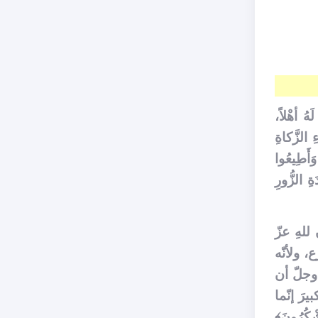
َهُ أهْلاً،
ِ الزَّكاةِ
َأَطِيعُوا
ِ الزُّورِ
للهِ عزّ
، ولأنّه
 وجلّ أن
رَ إنّما
ْكُرُونَ﴾