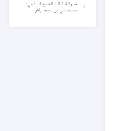
سيرة آيـة الله الشـيخ البـافَـقـي:
محمد تقي بن محمد باقر