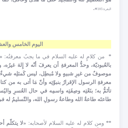
».
البقرة:185
اليوم الخامس والعش
*
من كلامٍ له عليه السلام في ما يجبُ معرفتُه:
«إ
بالعُبوديّة، وحدُّ المعرفةِ أن يعرفَ أنّه لا إِلهَ غيرُه
موصوفٌ من غيرِ شبيهٍ ولا مُبطِل، ليس كَمثلِه شيءٌ وهو
معرفةِ الرسول الإقرارُ بنبوّتِه وأنّ مَا أتى به من كت
تأتَمُّ به؛ بنَعْتِه وصِفَتِه واسمِه في حال العُسرِ واليُسر
طاعتَه طاعةُ الله وطاعةُ رسولِ الله، والتّسليمُ له في ك
**
ومن كلام له عليه السلام لأصحابه:
«لا يتكلّم أحد