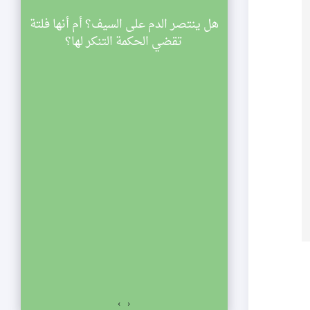
سينية الصديقة
هل ينتصر الدم على السيف؟ أم أنها فلتة
ي
اركة في مجالس
تقضي الحكمة التنكر لها؟
ليالي شهر رمضان لعام 1433 هجرية. تبدأ
والنصف مساء
الي الإحياء
لفجر. نلتمس
صديقة الكبرى عليها
السلام للمشاركة في مجالس ليالي شهر رمضان لعام 1433
اسعة والنصف مساء
ياء يستمر المجلس
ت المؤمنين.
›
‹