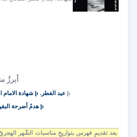
أبرزُ 
عيد الفطر.
شهادة الامام 
þ
þ
هدمُ أضرحة البقي
þ
بعد تقديمِ فهرس بتواريخِ مناسبات الشّهر الهجريّ، 