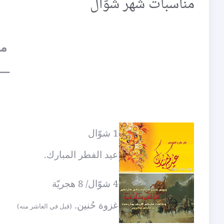
مناسبات شهر شوّال
من
ـــ
1 شوّال
عيد الفطر المبارك.
4 شوّال/ 8 هجريّة
غزوة حُنين.
(قيل في العاشر منه)