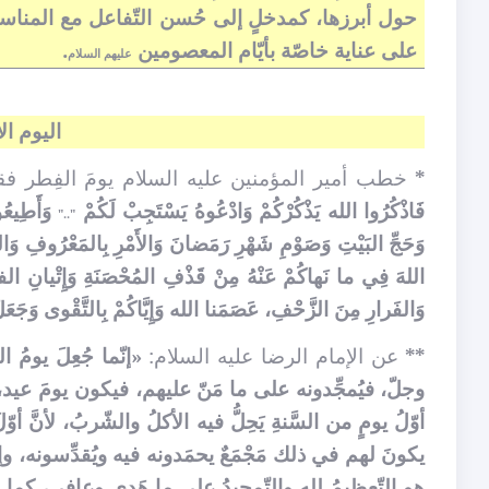
حول أبرزها، كمدخلٍ
إلى حُسن التّفاعل مع المناس
على عناية خاصّة بأيّام المعصومين
.
عليهم السلام
اليوم ال
*
خطب أمير المؤمنين عليه السلام يومَ الفِطر ف
فَاذْكُرُوا الله يَذْكُرْكُمْ وَادْعُوهُ يَسْتَجِبْ لَكُمْ
وَأَطِيعُو
".."
وَحَجِّ البَيْتِ وَصَوْمِ شَهْرِ رَمَضانَ وَالأَمْرِ بِالمَعْرُوفِ وَال
اللهَ فِي ما نَهاكُمْ عَنْهُ مِنْ قَذْفِ المُحْصَنَةِ وَإِتْيانِ ا
وَالفَرارِ مِنَ الزَّحْفِ، عَصَمَنا الله وَإِيَّاكُمْ بِالتَّقْوى وَجَع
**
عن الإمام الرضا عليه السلام:
«إنّما جُعِلَ يومُ 
وجلّ، فيُمجِّدونه على ما مَنّ عليهم، فيكون يومَ عيد، و
أوّلُ يومٍ من السَّنةِ يَحِلُّ فيه الأكلُ والشّربُ، لأنَّ
يكونَ لهم في ذلك مَجْمَعٌ يحمَدونه فيه ويُقدِّسونه، وإنّم
هو التّعظيمُ لله والتّمجيدُ على ما هَدى وعافى، كما قال اللهُ 