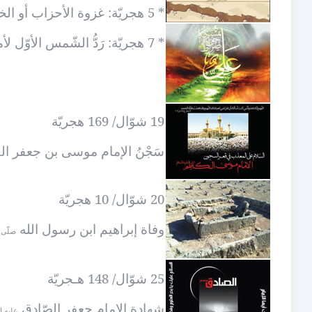
* 5 هجريّة: غزوة الأحزاب أو الخندق.
* 7 هجريّة: رَدُّ الشّمس الأوّل لأمير المؤمنين
19 شوّال/ 169 هجريّة
سَجْنُ الإمام موسى بن جعفر ا
20 شوّال/ 10 هجريّة
وفاة إبراهيم ابن رسول الله
صلّى ا
25 شوّال/ 148 هـجريّة
شهادة الإمام جعفر الصّادق
عليه ا