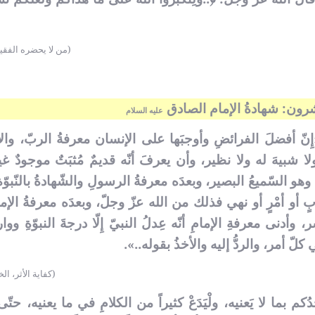
(من لا يحضره الفقي
رون: شهادةُ الإمام الصادق
عليه السلام
ِنّ أفضلَ الفرائضِ وأوجبَها على الإنسان معرفةُ الربّ، والإ
، ولا شبيهَ له ولا نظير، وأن يعرفَ أنّه قديمٌ مُثبَتٌ موجودٌ غي
 السّميعُ البصير، وبعدَه معرفةُ الرسولِ والشّهادةُ بالنّبوّ
ابٍ أو أمْرٍ أو نهي فذلك من الله عزّ وجلّ، وبعدَه معرفةُ الإم
، وأدنى معرفةِ الإمامِ أنّه عِدلُ النبيّ إِلّا درجةَ النبوّةِ ووار
لّ أمر، والردُّ إليه والأخذُ بقوله..».
(كفاية الأثر، ال
ُكم بما لا يَعنيه، ولْيَدَعْ كثيراً من الكلامِ في ما يعنيه، حتّى