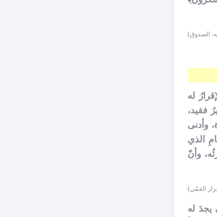
ه، الصدوق)
قرارُ له
رُ فقيد،
ة، وأدنى
امِ الذي
ثُه، وأنّ
خزاز القمّي)
 يجدَ له