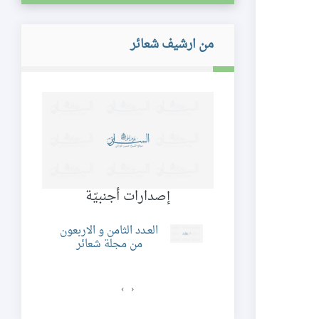
من ارشيف شعائر
 و بلدان
إصدارات أجنبيّة
من 
د التاسع و الخمسون
العـدد الثامن و الاربعون
ن مجلة شعائر
من مجلة شعائر
›
‹