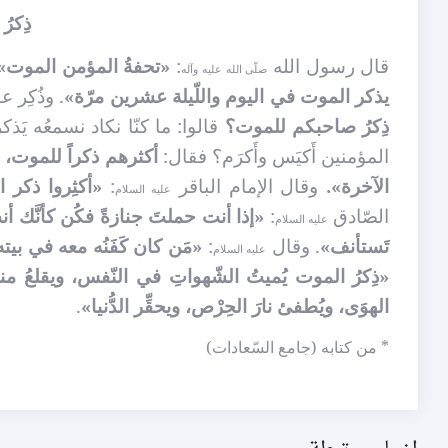
ذِكرُ
قال رسول الله
:
«تحفةُ المؤمن الموت»
صلّى الله عليه وآله
يذكر الموت في اليوم واللّيلة عشرين مرّة»
. وذُكِر 
ذِكرُ صاحبكم للموت؟
قالوا: ما كنّا نكاد نسمعُه يَ
المؤمنين أَكيَس وأَكرَم؟ فقال:
أكثرهم ذكراً للموت، و
الآخرة».
وقال الإمام الباقر
:
«أكثِروا ذكر ال
عليه السلام
الصّادق
:
«إذا أنت حملتَ جنازةً فكُن كأنَّك أنت
عليه السلام
تَستأنف»
. وقال
:
«مَن كان كَفَنُه معه في بيته
عليه السلام
«ذِكرُ الموت يُميتُ الشّهواتِ في النّفس، ويقلعُ منابت
الهوَى، ويُطفئ نارَ الحِرْص، ويحقِّر الدُّنيا»
.
* من كتابه (جامع السّعادات)