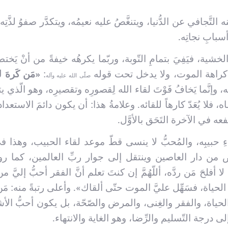
 التَّجافي عن الدُّنيا، ويتنغَّصُ عليه نعيمُه، ويتكدَّر صفوُ لذَّتِه
أسبابِ نجاتِه.
خشية، فيَفِيَ بتمامِ التّوبة، وربّما يكرهُه خيفةً من أنْ يَخ
 في كراهة الموت، ولا يدخل تحت قوله
:
«مَن كَرهَ ل
صلّى الله عليه وآله
، وإنَّما يَخافُ فَوْتَ لقاء الله لِقصورِه وتقصيرِه، وهو الّذي يت
 فلا يُعَدّ كارهاً للقائه. وعلامةُ هذا: أن يكون دائمَ الاستعد
فعه في الآخرة التَحَق بالأوَّل.
للقاءِ حبيبِه، والمُحبُّ لا ينسى قطّ موعد لقاء الحبيب، وهذا 
ص من دار العاصين وينتقل إلى جوار ربِّ العالمين، كما روي
لحَ مَن ردَّه، أللّهُمَّ إن كنتَ تعلم أنَّ الفقر أحبُّ إليَّ م
ن الحياة، فسَهِّل عليَّ الموت حتّى ألقاك». وأعلى رتبةً منه: مَ
لحياة، والفقر والغِنى، والمرض والصّحّة، بل يكون أحبُّ الأشي
ى درجة التّسليم والرِّضا، وهو الغاية والانتهاء.