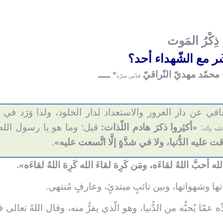
ذِكْرُ المَوت
ر مع الشّهداء أحد؟
 محمّد مهديّ النّراقيّ
ــــ
*
قدّس سرّه
جافي عن دار الغرور والاستعداد لدار الخلود، ولذا وَرَد في 
:
«أكثِروا ذكرَ هادم اللّذات:
قيل: وما هو يا رسول الله
ليه وآله
تاريخ و بلدان
في رثاء الإم
عليه الدُّنيا، ولا في شدَّةٍ إلَّا اتَّسعت عليه»
.
عليه
العـدد الرابع و السبعون من
ه أحبَّ اللهُ لقاءَه، ومَن كَرِهَ لقاءَ الله كَرِهَ اللهُ لقاءَه».
مجلة شعائر
العـد
م
ّاتها وشهواتها، وبين تائبٍ مبتدئٍ، وعارفٍ مُنتهي.
ِه عمّا يُحبُّه من الدُّنيا، وهو الّذي يفرُّ منه، وقال اللهُ تعالى ف