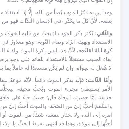
الجمعة:8
وهذا يزيده ذكرُ الموتِ بُعداً من الله، إلَّا إذا استفادَ منه
يَنفعه، لأنَّ كلّ ما يكدِّر على الإنسان اللّذّات فهو من 
والثّاني:
يُكثر ذِكرَ الموت ليَنبعثَ من قلبه الخوفُ وال
الاستعداد وتهيئة الزّاد وتمام التّوبة، وهو معذورٌ
كَرهَ اللهُ لقاءَه»
، لأنَّ هذا ليس يكرهُ الموتَ ولقاءَ الله
لقاء الحبيب مشتغلاً بالاستعداد للقائه على وجهٍ يَرضاه،
لا شُغلَ له سِواه، وإن لم يَكُن مستعدّاً له عاملاً بما يَن
وأمّا الثّالث:
فإنَّه يذكر الموتَ دائماً، لأنَّه موعدٌ 
الأمر يَستبطئ مجيء الموت ويُحبُّ مجيئَه، ليتخلَّ
حذيفة لمّا حضرته الوفاة قال: حبيبٌ جاءَ على فاقةٍ لا أف
والسُّقمَ أحبُّ إليَّ من الصّحّة، والموتَ أحبُّ إليَّ م
أمره إلى الله، ولا يختار لنفسه شيئاً: من الموت أو ا
أحبُّها إلى مولاه، وهذا قد انتهى بفرط الحبِّ والولاء إل