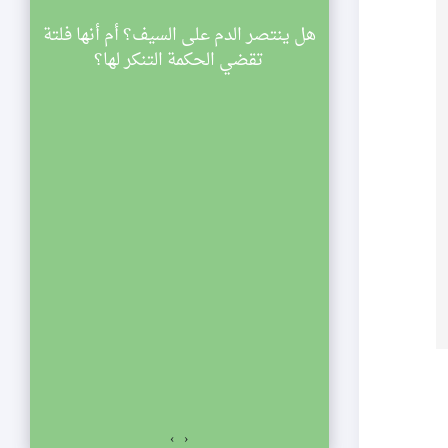
سينية الصديقة
هل ينتصر الدم على السيف؟ أم أنها فلتة
ي
اركة في مجالس
تقضي الحكمة التنكر لها؟
ليالي شهر رمضان لعام 1433 هجرية. تبدأ
والنصف مساء
الي الإحياء
لفجر. نلتمس
صديقة الكبرى عليها
السلام للمشاركة في مجالس ليالي شهر رمضان لعام 1433
اسعة والنصف مساء
ياء يستمر المجلس
ت المؤمنين.
›
‹