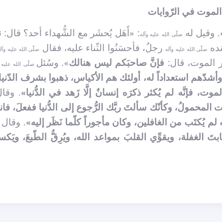
 الموت في الرّوايات
. وقيل له
: «أَهَل يُحشَر مع الشُّهداء أحد؟ قال:
ن
صلّى الله عليه وآله
عنده
رجلٌ، فأحسَنُوا الثّناء عليه، فقال
صلّى الله عليه وآله
صلّى الله عليه وآل
ذكر الموت، قال:
فإنَّ صاحبَكم ليس هنالك
». وسُئل
صلّى الله عليه 
أشدّهم استعداداً له، أولئك هم الأكياس، ذهبوا بشرف الدّنيا
موت، فإنَّه لم يُكثر ذكرَه إنسانٌ إلَّا زَهد في الدُّنيا»
. وقال
 المحمولُ، وكأنّك سألتَ ربَّك الرُّجوع إلى الدُّنيا ففعلَ، فان
 لم يُكتَب من الغافلين، وكان مأجوراً كلّما نَظَر إليه»
. وقال
َ الغفلة، ويقوِّي القلبَ بمواعد الله، ويُرِقُّ الطّبعَ، ويَكس