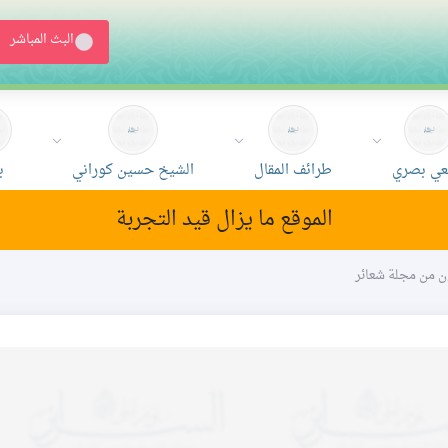
البث المباشر
ي بصري
طرائف المقال
الشيخ حسين كوراني
ب
الموقع ما يزال قيد التجربة
عون من مجلة شعائر