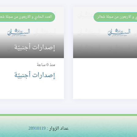
العـدد الحادي و الاربعون من مجلة شعائر
إصدارات أجنبيّة
منذ 0 ساعة
إصدارات أجنبيّة
عداد الزوار :
28910119