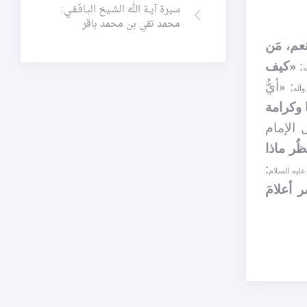
سيرة آيـة الله الشـيخ البـافَـقـي:
محمد تقي بن محمد باقر
عم، مَن
:
«كيف
ه
: «أيُّ
وآله
 وكرامة
 الإمام
ظُر ماذا
:
عليه السلام
ر أعلامَ