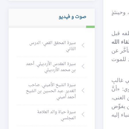
، وحينئذٍ
صوت و فيديو
تطفه قبل
قاء الله
سيرة المحقق القمي- الدرس
الثاني
أخَّر عن
اد للموت
سيرة المقدس الأردبيلي. أحمد
بن محمد الأردبيلي
في غالبِ
سيرة الشيخ الأميني. صاحب
: «أنَّ
الغدير. عبد الحسين بن الشيخ
أحمد أميني
ن الغنى،
ن يفوِّض
سيرة حياة والد العلامة
اء إليه
المجلسي