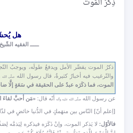
ذِكْرُ المَوت
هل يُحشَ
ـــــ الفقيه الشّيخ
ذكرُ الموت يقصِّر الأمل ويدفعُ طولَه، ويوجبُ التّ
والتّرغيب فيه أخبارٌ كثيرةٌ، قال رسول الله
صلّى الله ع
الموت، فما ذكَرَه عبدٌ على الحقيقة في سَعَةٍ إلَّا ضاقت 
عن رسول الله
أنّه قال:
«مَن أحبَّ لقاءَ الل
صلّى الله عليه وآله
[اِعلم أنّ] النّاس بين منهَمكٍ في الدُّنيا خائضٍ في لذ
فالأوّل:
لا يَذكر الموت، وإنْ ذَكَرَه فيذكره لِيَذمَّه لِصَدّ
إِنَّ الْمَوْتَ الَّذِي تَفِرُّونَ مِنْهُ فَإِنَّهُ مُلَاقِيكُمْ..﴾
.