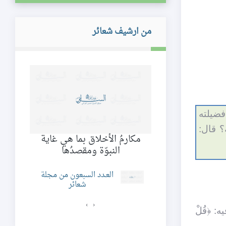
من ارشيف شعائر
فضيلته
؟ قال:
ام محمّد الجواد
مكارمُ الأخلاق بما هي غاية
 السلام
النبوّة ومقصدُها
د الثاني و الاربعون
العـدد السبعون من مجلة
ن مجلة شعائر
شعائر
›
‹
يه: ﴿قُلْ