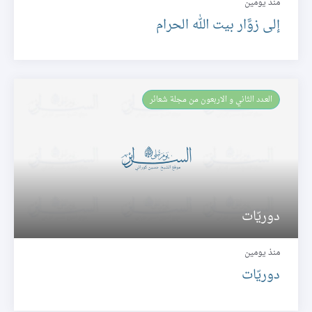
منذ يومين
إلى زوَّار بيت الله الحرام
العـدد الثاني و الاربعون من مجلة شعائر
دوريّات
منذ يومين
دوريّات