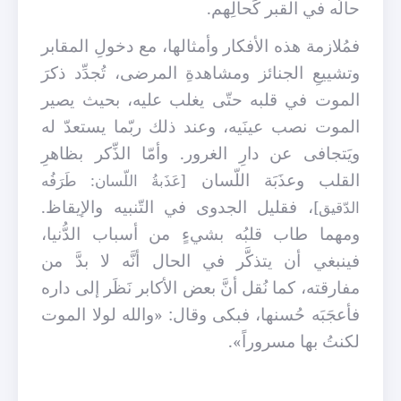
حالُه في القبر كَحالِهم.
فمُلازمة هذه الأفكار وأمثالها، مع دخولِ المقابر
وتشييعِ الجنائز ومشاهدةِ المرضى، تُجدِّد ذكرَ
الموت في قلبه حتّى يغلب عليه، بحيث يصير
الموت نصب عينَيه، وعند ذلك ربّما يستعدّ له
ويَتجافى عن دارِ الغرور. وأمّا الذِّكر بظاهرِ
القلب وعذَبَة اللّسان
[عَذَبةُ اللّسان: طَرَفُه
، فقليل الجدوى في التّنبيه والإيقاظ.
الدّقيق]
ومهما طاب قلبُه بشيءٍ من أسباب الدُّنيا،
فينبغي أن يتذكَّر في الحال أنَّه لا بدَّ من
مفارقته، كما نُقل أنَّ بعض الأكابر نَظَر إلى داره
فأعجَبَه حُسنها، فبكى وقال: «والله لولا الموت
لكنتُ بها مسروراً».