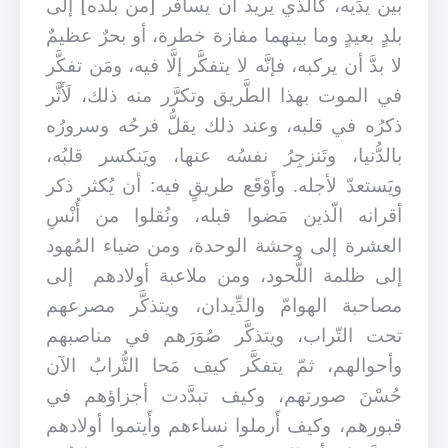
بين يدَيه، كالّذي يريد أن يسافر [من بلده] إلى
بلدٍ بعيدٍ وما بينهما مفازة خطرة، أو بحرٌ عظيمٌ
لا بدَّ أن يركبه، فإنَّه لا يتفكَّر إلَّا فيه، ومَن تفكَّر
في الموت بهذا الطَّريق وتكرَّر منه ذلك، لَأَثَّر
ذكرُه في قلبه، وعند ذلك يقلُّ فرحُه وسرورُه
بالدُّنيا، وتَنزجِرُ نفسُه عنها، ويَنكسر قلبُه،
ويَستعدّ لأجله. وأَوْقَع طريقٍ فيه: أن يُكثر ذكر
أقرانه الّذين مَضوا قبله، ونُقلوا من أُنْسِ
العشرة إلى وحشة الوحدة، ومن ضياء المُهود
إلى ظلمة اللُّحود، ومن ملاعبة أولادهم
إلى
مصاحبة الهوامّ والدِّيدان، ويتذكَّر مصرعهم
تحت التّراب، ويتذكَّر صُوَرَهم في مناصبهم
وأحوالهم، ثمّ يتفكَّر كيف مَحا التُّرابُ الآن
حُسْنَ صورتهم، وكيف تبدَّدت أجزاؤهم في
قبورهم، وكيف أَرملوا نساءهم وأَيتموا أولادهم