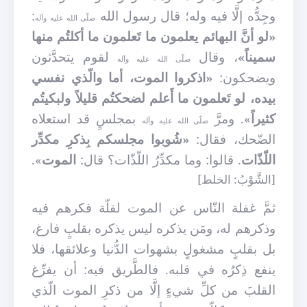
وجِدُّه إلَّا فيه وله؛ قال رسول الله
:
صلّى الله عليه وآله
«لو أنَّ البهائم يعلمون ما تَعلمون ما أكلتُم منها
سميناً»
، وقال
لقوم يتحدَّثون
صلّى الله عليه وآله
ويضحكون:
«اذكروا الموت، أما والّذي نفسي
بيده، لو تَعلمون ما أَعلم لضحكتُم قليلاً ولبكيتُم
كثيراً
». ومرَّ
بمجلسٍ قد استعلاه
صلّى الله عليه وآله
الضّحك، فقال:
«شُوبوا مجلسكم بِذكرِ مكدِّر
اللّذّات
. قالوا: وما مكدِّرُ اللّذّات؟ قال:
الموت
».
[الشَّوْبُ: الخلط]
ثمَّ غفلة النّاس عن الموت لقلّة فكرهم فيه
وذكرهم له، ومَن يذكره ليس يذكره بقلبٍ فارغ،
بل بقلبٍ مشغولٍ بشهوات الدُّنيا وعلائقها، فلا
ينفع ذِكرُه في قلبه. فالطَّريق فيه: أن يفرِّغ
القلبَ من كلِّ شيءٍ إلَّا من ذكرِ الموت الّذي