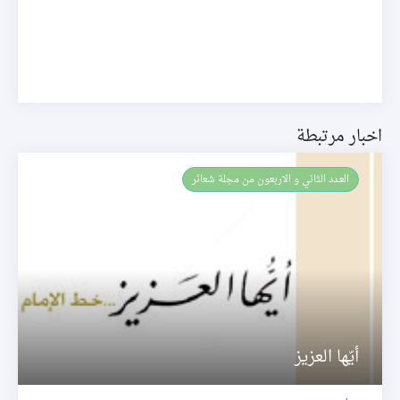
اخبار مرتبطة
العـدد الثاني و الاربعون من مجلة شعائر
أيّها العزيز