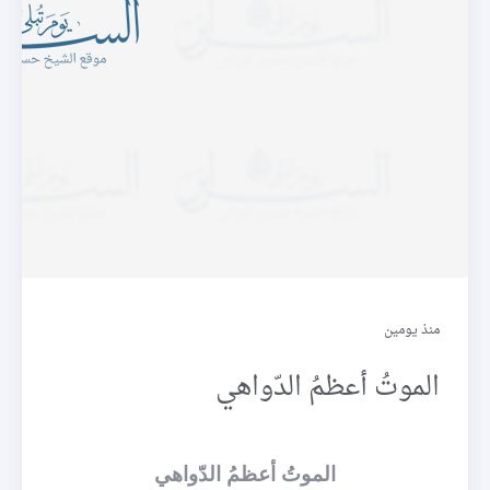
موقف
منذ يومين
الموتُ أعظمُ الدّواهي
الموتُ أعظمُ الدّواهي