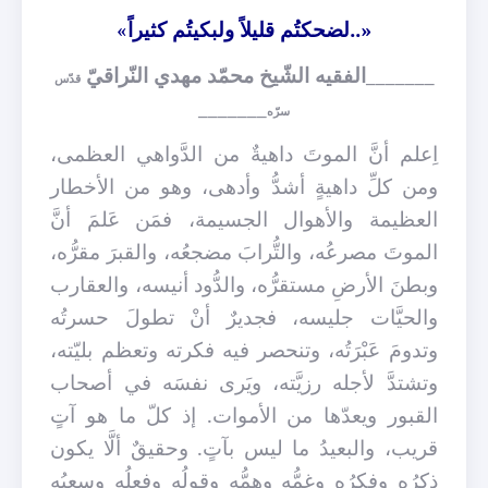
«..لضحكتُم قليلاً ولبكيتُم كثيراً
»
_______الفقيه الشّيخ محمّد مهدي النّراقيّ
قدّس
_______
سرّه
اِعلم أنَّ الموتَ داهيةٌ من الدَّواهي العظمى،
ومن كلِّ داهيةٍ أشدُّ وأدهى، وهو من الأخطار
العظيمة والأهوال الجسيمة، فمَن عَلمَ أنَّ
الموتَ مصرعُه، والتُّرابَ مضجعُه، والقبرَ مقرُّه،
وبطنَ الأرضِ مستقرُّه، والدُّود أنيسه، والعقارب
والحيَّات جليسه، فجديرٌ أنْ تطولَ حسرتُه
وتدومَ عَبْرَتُه، وتنحصر فيه فكرته وتعظم بليّته،
وتشتدَّ لأجله رزيَّته، ويَرى نفسَه في أصحاب
القبور ويعدّها من الأموات. إذ كلّ ما هو آتٍ
قريب، والبعيدُ ما ليس بآتٍ. وحقيقٌ ألَّا يكون
ذكرُه وفكرُه وغمُّه وهمُّه وقولُه وفعلُه وسعيُه