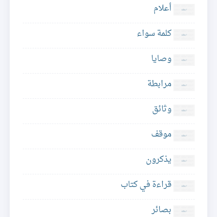
أعلام
كلمة سواء
وصايا
مرابطة
وثائق
موقف
يذكرون
قراءة في كتاب
بصائر