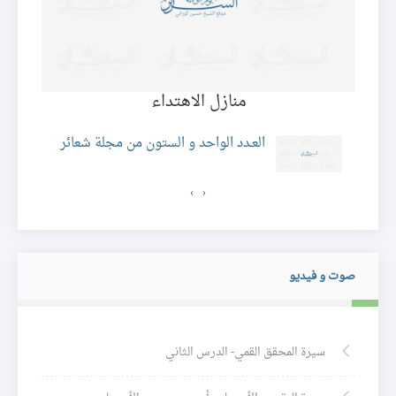
منازل الاهتداء
ئر
العـدد الواحد و الستون من مجلة شعائر
›
‹
صوت و فيديو
سيرة المحقق القمي- الدرس الثاني