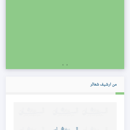
صف
›
‹
من ارشيف شعائر