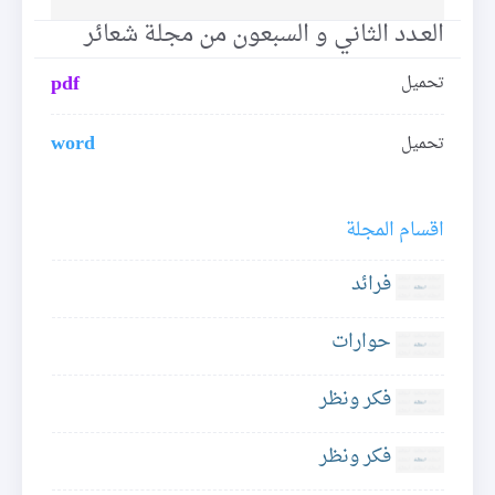
العـدد الثاني و السبعون من مجلة شعائر
pdf
تحميل
word
تحميل
اقسام المجلة
فرائد
حوارات
فكر ونظر
فكر ونظر