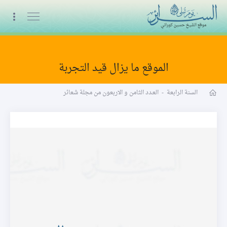
البث المباشر
الموقع ما يزال قيد التجربة
مجلة شعائر word
السنة الرابعة
-
العـدد الثامن و الاربعون من مجلة شعائر