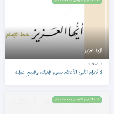
العـدد الثامن و الاربعون من مجلة شعائر
أيُّها العزيز
01/03/2014
لا تَظلِم النَّبيَّ الأعظمَ بسوءِ فِعلِك، وقبيحِ عملِك
العـدد الثامن و الاربعون من مجلة شعائر