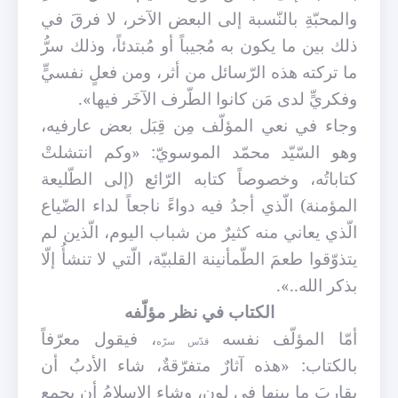
والمحبّةِ بالنّسبة إلى البعض الآخر، لا فرقَ في
ذلك بين ما يكون به مُجيباً أو مُبتدئاً، وذلك سرُّ
ما تركته هذه الرّسائل من أثر، ومن فعلٍ نفسيٍّ
وفكريٍّ لدى مَن كانوا الطّرف الآخَر فيها».
وجاء في نعي المؤلّف مِن قِبَل بعض عارفيه،
وهو السّيّد محمّد الموسويّ: «وكم انتشلتْ
كتاباتُه، وخصوصاً كتابه الرّائع (إلى الطّليعة
المؤمنة) الّذي أجدُ فيه
دواءً ناجعاً لداء الضّياع
الّذي يعاني منه كثيرٌ من شباب اليوم، الّذين لم
يتذوّقوا طعمَ
الطّمأنينة القلبيّة، الّتي لا تنشأُ إلّا
بذكر الله..».
الكتاب في نظر مؤلّفه
أمّا المؤلّف نفسه
، فيقول معرّفاً
قدّس سرّه
بالكتاب: «هذه آثارٌ متفرّقةٌ، شاء الأدبُ أن
يقاربَ ما بينها في لونٍ، وشاء الإسلامُ أن يجمع