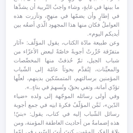
ما بينها في غايةٍ، وشاء واجبُ التّربية أن يشدَّها
في إطارٍ وأن يضمّها في منهجٍ، وتآزرت هذه
العواملُ فكان منها هذا المجهود الّذي أضعُه بين
أيديكم اليوم».
وعن طبيعة مادّة الكتاب، يقول المؤلّف: «آثار
متفرّقة حُرِّرتْ أجوبةً خاصّةً لبعض الأعزّاء من
شباب الجيل، ثمّّ حُذفتْ منها المخصِّصات
والمعيِّنات، لِتُقدَّم بحوثاً عامّة إلى الشّباب
المؤمنين برسالتهم، المتمسّكين بدينهم، لعلّها
تؤدّي أمانة، وتفي بحقّ، وتُسهمَ في بناءٍ..».
وفي أولى رسائله الموجّهة إلى ولده «ضياء
الدّين»، ثَمَّن المؤلّفُ فكرةَ ابنِه في جمع أجوبة
رسائل الشّباب إليه في كتاب، يقول: «بنيّ!
هذه إضمامةٌ من أحاديث العاطفة المؤمنة، ومن
بلاغ الفكر المؤمن، كنتَ أنتَ السّبب في لمّها