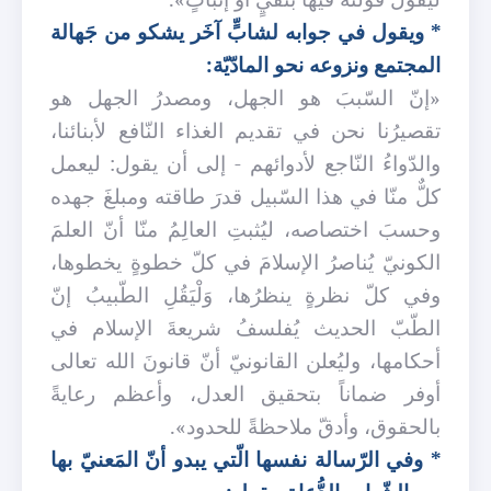
* ويقول في جوابه لشابٍّ آخَر يشكو من جَهالة
المجتمع ونزوعه نحو المادّيّة:
«إنّ السّببَ هو الجهل، ومصدرُ الجهل هو
تقصيرُنا نحن في تقديم الغذاء النّافع لأبنائنا،
والدّواءُ النّاجع لأدوائهم - إلى أن يقول: ليعمل
كلٌّ منّا في هذا السّبيل قدرَ طاقته ومبلغَ جهده
وحسبَ اختصاصه، ليُثبتِ العالِمُ منّا أنّ العلمَ
الكونيّ يُناصرُ الإسلامَ في كلّ خطوةٍ يخطوها،
وفي كلّ نظرةٍ ينظرُها، وَلْيَقُلِ الطّبيبُ إنّ
الطّبّ الحديث يُفلسفُ شريعةَ الإسلام في
أحكامها، وليُعلن القانونيّ أنّ قانونَ الله تعالى
أوفر ضماناً بتحقيق العدل، وأعظم رعايةً
بالحقوق، وأدقّ ملاحظةً للحدود».
* وفي الرّسالة نفسها الّتي يبدو أنّ المَعنيّ بها