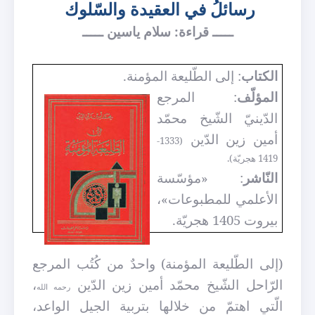
رسائلُ
في العقيدة والسّلوك
ـــــ قراءة: سلام ياسين ـــــ
الكتاب
: إلى الطّليعة المؤمنة.
المؤلّف
: المرجع
الدّينيّ الشّيخ محمّد
أمين زين الدّين
(1333-
1419 هجريّة).
النّاشر
: «مؤسّسة
الأعلمي للمطبوعات»،
بيروت 1405 هجريّة.
(إلى الطّليعة المؤمنة) واحدٌ من كُتُب المرجع
الرّاحل الشّيخ محمّد أمين زين الدّين
،
رحمه الله
الّتي اهتمّ من خلالها بتربية الجيل الواعد،