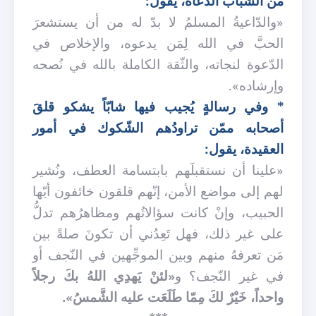
من الشّباب الدُّعاة، يقول:
«والدّاعيةُ المسلمُ لا بدّ له من أن يستشعرَ
الحبَّ في الله لِمَن يدعوه، والإخلاص في
الدّعوة لنجاته، والثّقة الكاملة بالله في نُصحه
وإرشاده».
* وفي رسالةٍ يُجيب فيها شابّاً يشكو قلقَ
أصحابه ممّن تراودُهم الشّكوك في أمور
العقيدة، يقول:
«علينا أن نستقبلَهم بابتسامة العطف، ونُشير
لهم إلى مواضع الأمن، إنّهم قلقون خائفون أيّها
الحبيب، وإنْ كانت سؤالاتُهم ومظاهرُهم تدلُّ
على غير ذلك، فهل تَعِدُني أن تكونَ صلةً بين
مَن تعرفهُ منهم وبين الموجِّهين في النّجف أو
في غير النّجف؟ و
«لئنْ يَهدِي اللهُ بكَ رجلاً
واحداً، خَيْرٌ لكَ مِمّا طَلَعَت عليه الشَّمسُ».