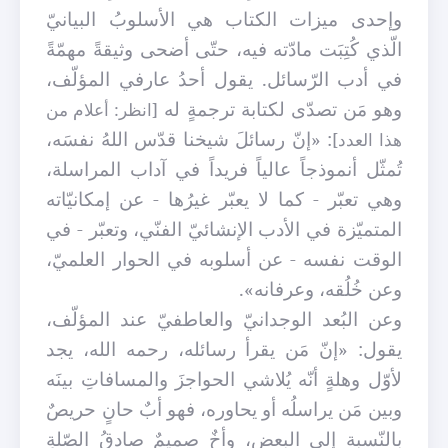
وإحدى ميزات الكتاب هي الأسلوبُ البيانيّ
الّذي كُتِبَت مادّته فيه، حتّى أضحى وثيقةً مهمّةً
في أدب الرّسائل. يقول أحدُ عارفي المؤلّف،
وهو مَن تصدّى لكتابة ترجمةٍ له
[انظر: أعلام من
: «إنّ رسائلَ شيخنا قدّس اللهُ نفسَه،
هذا العدد]
تُمثّل أنموذجاً عالياً فريداً في آداب المراسلة،
وهي تعبّر - كما لا يعبّر غيرُها - عن إمكانيّاته
المتميّزة في الأدب الإنشائيّ الفنّي، وتعبّر - في
الوقت نفسه - عن أسلوبه في الحوار العلميّ،
وعن خُلُقه، وعرفانه».
وعن البُعد الوجدانيّ والعاطفيّ عند المؤلّف،
يقول: «إنّ مَن يقرأ رسائله، رحمه الله، يجد
لأوّل وهلةٍ أنّه يُلاشي الحواجزَ والمسافاتِ بينَه
وبين مَن يراسلُه أو يحاوره، فهو أبٌ حانٍ حريصٌ
بالنّسبة إلى البعض، وأخٌ صميمٌ صادقُ الصّلةِ