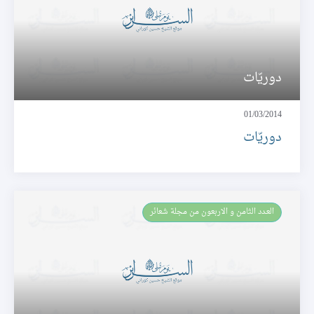
دوريّات
01/03/2014
دوريّات
العـدد الثامن و الاربعون من مجلة شعائر