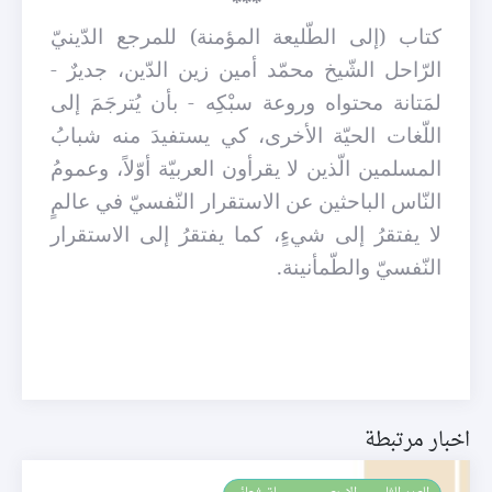
***
كتاب (إلى الطّليعة المؤمنة) للمرجع الدّينيّ
الرّاحل الشّيخ محمّد أمين زين الدّين، جديرٌ -
لمَتانة محتواه وروعة سبْكِه - بأن يُترجَمَ إلى
اللّغات الحيّة الأخرى، كي يستفيدَ منه شبابُ
المسلمين الّذين لا يقرأون العربيّة أوّلاً، وعمومُ
النّاس الباحثين عن الاستقرار
النّفسيّ في عالمٍ
لا يفتقرُ إلى شيءٍ، كما يفتقرُ إلى الاستقرار
النّفسيّ والطّمأنينة.
اخبار مرتبطة