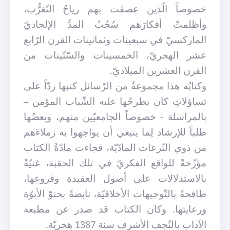
خصوصاً الّذين عصفَت بهم رياح
التّغرُّب،
وأظلمتْ أفكارَهم سُحُبُ المدِّ الإلحاديّ
الماركسيّ في سبعينات وثمانينات القرن الرّابع
عشر الهجريّ، الخمسينات والسّتّينات من
القرن العشرين الميلاديّ.
وكتابُه هذا مجموعةٌ من الرّسائل كتبها ردّاً على
تساؤلاتٍ كان يطرحُها عليه الشّباب المؤمن –
بالمراسلة - خصوصاً الجامعيّين منهم، وبعضُها
طلباً للإرشاد لِما ينبغي أن يواجهوا به زملاءَهم
من ذوي النّزعات المادّيّة، فجاءت مادّةُ الكتاب
مؤرِّخةً للواقع الفكريّ في تلك الحقبة، غنيّةً
بالاستدلالات على أصول العقيدة وفروعِها،
طافحةً بالتّوجيهات الأخلاقيّة، نابضةً بحنوّ الأبوّة
ورعايتها. وكان الكتاب قد صدر عن مطبعة
الآداب بالنّجف الأشرف سنة 1387 هجريّة.