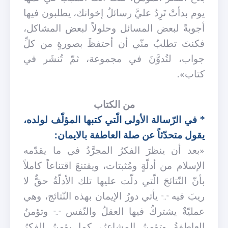
يوم بدأتْ تَرِدُ عليَّ رسائلُ إخوانك، يطلبون فيها
أجوبةً لبعض المسائل وحلولاً لبعض المشاكل،
فكنتَ تطلبُ منّي أن أحتفظَ بصورةٍ من كلِّ
جواب، لتُدوَّنَ في مجموعة، ثمّ تُنشَر في
كتاب».
من الكتاب
* في الرّسالة الأولى الّتي كتبها المؤلّف لولده،
يقول متحدّثاً عن صلة العاطفة بالايمان:
«بعد أن ينظرَ الفكرُ المجرَّدُ في ما يقدّمه
الإسلام من أدلّةٍ ومُثبتات، ويقتنعَ اقتناعاً كاملاً
بأنّ النّتائجَ الّتي دلّت عليها تلك الأدلّةُ حقٌّ لا
ريبَ فيه
يأتي دورُ الإيمان بهذه النّتائج، وهي
".."
عمليّةٌ يشتركُ فيها العقلُ والنّفس
وتؤمنُ
".."
العاطفةُ وتؤمنُ المشاعرُ، كما يؤمنُ الفكرُ