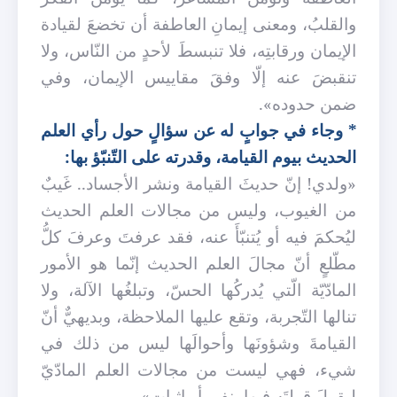
والقلبُ، ومعنى إيمانِ العاطفة أن تخضعَ لقيادة
الإيمان ورقابتِه، فلا تنبسطَ لأحدٍ من النّاس، ولا
تنقبضَ عنه إلّا وفقَ مقاييس الإيمان، وفي
ضمن حدوده».
* وجاء في جوابٍ له عن سؤالٍ حول رأي العلم
الحديث بيوم القيامة، وقدرته على التّنبّؤ بها:
«ولدي! إنّ حديثَ القيامة ونشر الأجساد.. غَيبٌ
من الغيوب، وليس من مجالات العلم الحديث
ليُحكمَ فيه أو يُتنبّأَ عنه، فقد عرفتَ وعرفَ كلُّ
مطّلعٍ أنّ مجالَ العلم الحديث إنّما هو الأمور
المادّيّة الّتي يُدركُها الحسّ، وتبلغُها الآلة، ولا
تنالها التّجربة، وتقع عليها الملاحظة، وبديهيٌّ أنّ
القيامةَ وشؤونَها وأحوالَها ليس من ذلك في
شيء، فهي ليست من مجالات العلم المادّيّ
ليقولَ قولتَه فيها بنفيٍ أو إثباتٍ».