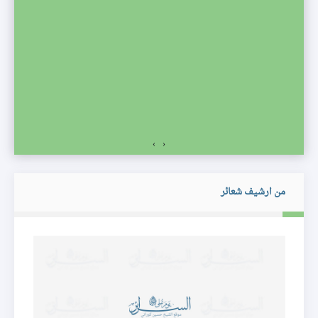
صف
›
‹
من ارشيف شعائر