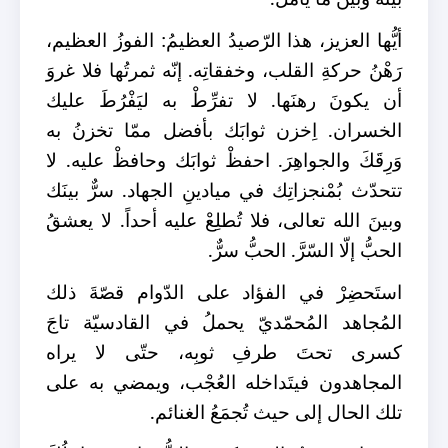
أيُّها العزيز، هذا الرّصيدُ العظيمُ: الفوزُ العظيم،
رَهْنُ حركةِ القلب، وخفقاتِه. إنّه ثمرتُها فلا غروَ
أن يكونَ رهنَها. لا تفرِّطْ به ليَفْرُطَ عليك
الخسران. اِخزن ثوابَك بأفضل ممّا تخزنُ به
وَرِقَكَ والجواهِرَ. احفظْ ثوابَك وحافظْ عليه. لا
تتحدّث بُمْنجزاتِك في ميادينِ الجهاد. سرٌّ بينَك
وبينَ الله تعالى، فلا تُطلِعْ عليه أحداً. لا يعشقُ
الحبُّ إلّا السّرَّ. الحبُّ سرٌّ.
استَحضِرْ في الفؤاد على الدّوام قصّةَ ذلك
المُجاهد المُحمّديّ يحملُ في القادسيّة تاجَ
كسرى تحتَ طرفِ ثوبِه، حتّى لا يراه
المجاهدون فيتَداخله العُجْب، ويمضي به على
تلك الحال إلى حيث تُجمَعُ الغنائم.