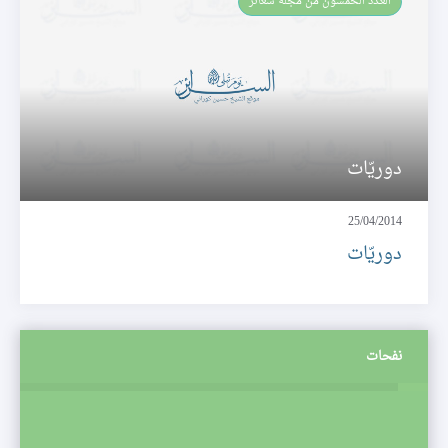
العـدد الخمسون من مجلة شعائر
دوريّات
25/04/2014
دوريّات
نفحات