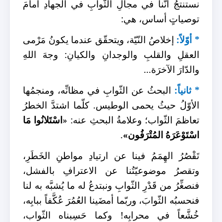
نستنتجُ أنّنا في مجالِ الثّوابِ في الجهادِ أمامَ
توصياتٍ أساس، هي:
* أوّلاً:
إخلاصُ النّيّة، ويتحقّق عندما يكونُ مَرْمى
العقلِ والقلبِ والوجدانِ والكيانِ: وجهَ اللهِ
والدّارَ الآخرَة...
* ثانياً:
البحثُ عن الثّوابِ في مظانِّه، ومنجمُها
الأوّلُ حيثُ يحمى الوطيس. كلّما اشتدَّ الخطرُ
تعاظمَ الثّواب؛ وعلامةُ البحثِ عنه: «
اسْتَلانُوا مَا
اسْتَوْعَرَهُ المُتْرَفُون»
.
تَقْصُرُ الهِمَمُ فينا عن ارتيادِ مواطنِ الخَطَرِ،
وتقصرُ موضوعيّتُنا عن الاعترافِ بالفشل،
فنصغِّرُ من قَدْرِ الثّوابِ ونبتدعُ له ما يُشبَّه به لنا
فنحسبُه الثّوابَ، وربّما أمضَينا العُمُرَ عُكَّفاً ببابِه،
خُشَّعاً في محرابِه! وكما حَسِبناه الثّواب،