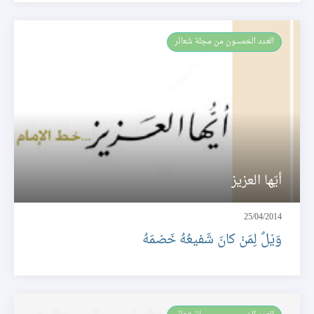
العـدد الخمسون من مجلة شعائر
أيّها العزيز
25/04/2014
وَيْلٌ لِمَنْ كانَ شَفيعُهُ خَصْمَهُ