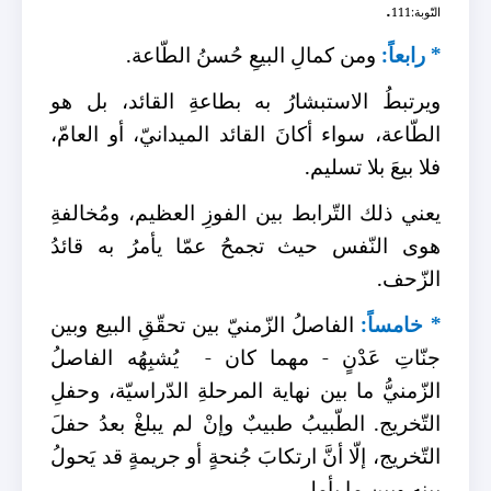
.
التّوبة:111
* رابعاً:
ومن كمالِ البيعِ حُسنُ الطّاعة.
ويرتبطُ الاستبشارُ به بطاعةِ القائد، بل هو
الطّاعة، سواء أكانَ القائد الميدانيّ، أو العامّ،
فلا بيعَ بلا تسليم.
يعني ذلك التّرابط بين الفوزِ العظيم، ومُخالفةِ
هوى النّفس حيث تجمحُ عمّا يأمرُ به قائدُ
الزّحف.
* خامساً:
الفاصلُ الزّمنيّ بين تحقّقِ البيع وبين
جنّاتِ عَدْنٍ - مهما كان -
يُشبِهُه الفاصلُ
الزّمنيُّ ما بين نهاية المرحلةِ الدّراسيّة، وحفلِ
التّخريج. الطّبيبُ طبيبٌ وإنْ لم يبلغْ بعدُ حفلَ
التّخريج، إلّا أنَّ ارتكابَ جُنحةٍ أو جريمةٍ قد يَحولُ
بينه وبين ما يأمل.