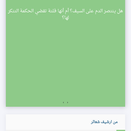
م
هل ينتصر الدم على السيف؟ أم أنها فلتة تقضي الحكمة التنكر
 تبدأ
لها؟
صف
›
‹
من ارشيف شعائر