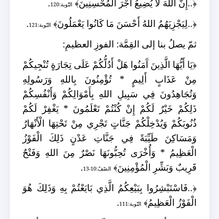
﴿
..إِنَّ اللهَ لَا يُضِيعُ أَجْرَ الْمُحْسِنِينَ
﴾
.
التّوبة:120
﴿
..لِيَجْزِيَهُمُ اللهُ أَحْسَنَ مَا كَانُوا يَعْمَلُونَ
﴾
.
التّوبة:121
ثمّ يصلُ بنا إلى القِمَّة: الفوزِ العظيمِ:
﴿
يَا أَيُّهَا الَّذِينَ آَمَنُوا هَلْ أَدُلُّكُمْ عَلَى تِجَارَةٍ تُنْجِيكُمْ
مِنْ عَذَابٍ أَلِيمٍ * تُؤْمِنُونَ بِاللهِ وَرَسُولِهِ
وَتُجَاهِدُونَ فِي سَبِيلِ اللهِ بِأَمْوَالِكُمْ وَأَنْفُسِكُمْ
ذَلِكُمْ خَيْرٌ لَكُمْ إِنْ كُنْتُمْ تَعْلَمُونَ * يَغْفِرْ لَكُمْ
ذُنُوبَكُمْ وَيُدْخِلْكُمْ جَنَّاتٍ تَجْرِي مِنْ تَحْتِهَا الْأَنْهَارُ
وَمَسَاكِنَ طَيِّبَةً فِي جَنَّاتِ عَدْنٍ ذَلِكَ الْفَوْزُ
الْعَظِيمُ * وَأُخْرَى تُحِبُّونَهَا نَصْرٌ مِنَ اللهِ وَفَتْحٌ
قَرِيبٌ وَبَشِّرِ الْمُؤْمِنِينَ
﴾
.
الصّفّ:10-13
﴿
..فَاسْتَبْشِرُوا بِبَيْعِكُمُ الَّذِي بَايَعْتُمْ بِهِ وَذَلِكَ هُوَ
الْفَوْزُ الْعَظِيمُ
﴾
.
التّوبة:111