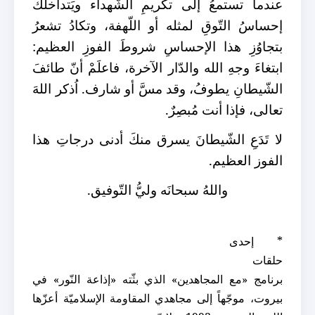
عندما تستمعُ إلى تكريمِ الشُّهداء ويَتداخلُكَ
إحساسُ التّوقِ لمثله أو اللّهفة، وتكادُ تشعرُ
بتجاوُزِ هذا الإحساسِ شروطَ الفوزِ العظيم:
ابتغاءَ وجهِ الله والدّار الآخرة،
فاعلَمْ أنّ طائفَ
الشّيطانِ يطوفُ، وقد مسَّ أو شارف. اُذكر اللهَ
تعالى، فإذا أنت مُبصِرٌ.
لا تَدَعِ الشّيطانَ يسرق منكَ أدنى درجاتِ هذا
الفوز العظيم.
واللهُ سبحانَه وليُّ التّوفيق.
* إحدى
حلقات
برنامج «مع المجاهدين» الذي بثّته «إذاعة النّور» في
بيروت، موجّهاً إلى مجاهدي المقاومة الإسلاميّة أعزّها