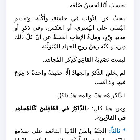
نحسبُ أنّنا نُحسِنُ صُنْعَه.
نبحثُ عن الثّوابِ في جلسَة، وأكْلَة، وتقديمِ
اليُمنى على اليُسرى، أو العكس، وفي ذكرٍ أو
مديدِ وِرْدٍ، وملءُ الإهابِ الغفلةُ عن أنّ كلّ ذلك
دِين، ولكنّه رهنُ روحِ الجهاد المُتَوَثِّبَة.
ليست تَصْدِيَةُ القاعِدِ كَذِكر المُجاهد.
لم يخلقِ الذِّكرُ والجهادُ إلّا حقيقةً واحدةً لا عِوَجَ
فيها ولا أَمْت.
الذّاكر مُجاهدٌ، والمجاهدُ ذاكرٌ.
ومن هنا كان:
«الذّاكِرُ في الغَافِلينَ كَالمُجاهِدِ
في الفارِّينَ».
* ثالثاً:
الجنّةُ باطنُ الدّنيا القائمة على سلامةِ
النّيّةِ وطهارةِ الطَّوِيَّة، فبَين الجنّةِ والنّوايا