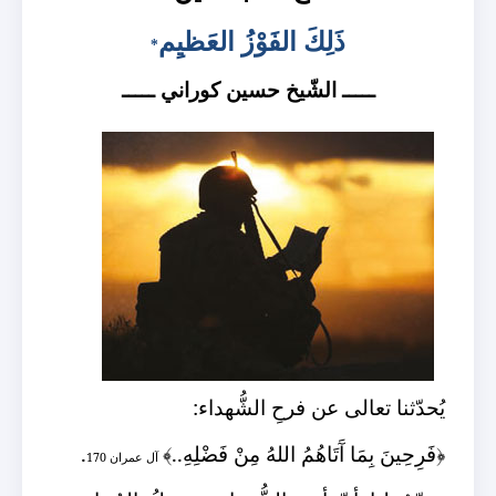
ذ
ل
ك
الف
و
ز
العَظيِم
*
ـــــ الشّيخ حسين كوراني ـــــ
يُحدّثنا تعالى عن فرحِ الشُّهداء:
﴿
فَرِحِينَ بِمَا آَتَاهُمُ اللهُ مِنْ فَضْلِهِ..
﴾
.
آل عمران 170