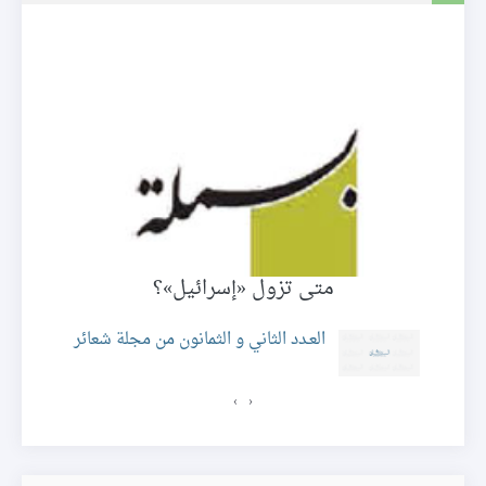
متى تزول «إسرائيل»؟
ة
العـدد الثاني و الثمانون من مجلة شعائر
›
‹