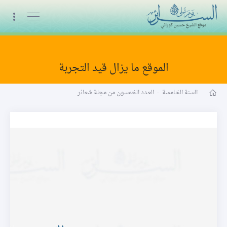
البث المباشر
الموقع ما يزال قيد التجربة
مجلة شعائر word
السنة الخامسة
-
العـدد الخمسون من مجلة شعائر