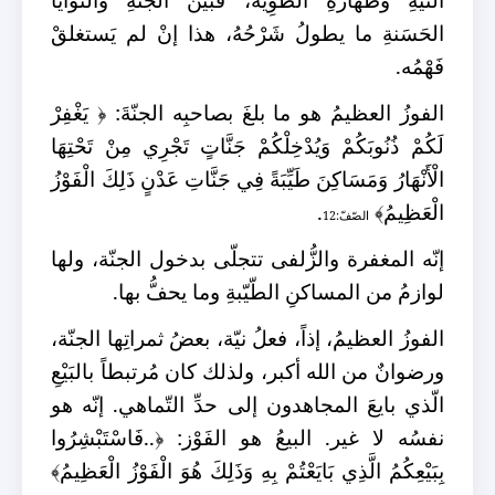
الحَسَنةِ ما يطولُ شَرْحُهُ، هذا إنْ لم يَستغلقْ
فَهْمُه.
الفوزُ العظيمُ هو ما بلغَ بصاحبِه الجنّةَ:
﴿
يَغْفِرْ
لَكُمْ ذُنُوبَكُمْ وَيُدْخِلْكُمْ جَنَّاتٍ تَجْرِي مِنْ تَحْتِهَا
الْأَنْهَارُ وَمَسَاكِنَ طَيِّبَةً فِي جَنَّاتِ عَدْنٍ ذَلِكَ الْفَوْزُ
الْعَظِيمُ
﴾
.
الصّفّ:12
إنّه المغفرة والزُّلفى تتجلّى بدخول الجنّة، ولها
لوازمُ من المساكنِ الطّيّبةِ وما يحفُّ بها.
الفوزُ العظيمُ، إذاً، فعلُ نيّة، بعضُ ثمراتِها الجنّة،
ورضوانٌ من الله أكبر، ولذلك كان مُرتبطاً بالبَيْعِ
الّذي بايعَ المجاهدون إلى حدِّ التّماهي. إنّه هو
نفسُه لا غير. البيعُ هو الفَوْز:
﴿
..فَاسْتَبْشِرُوا
بِبَيْعِكُمُ الَّذِي بَايَعْتُمْ بِهِ وَذَلِكَ هُوَ الْفَوْزُ الْعَظِيمُ
﴾