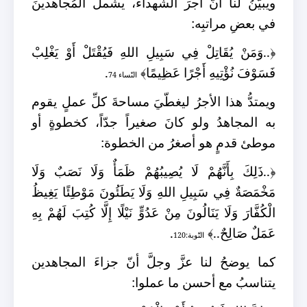
ويبيّنُ لنا أنّ أجرَ الشُّهداء، يشملُ
المُجاهدينَ
في بعضِ مراتبِه:
﴿
..وَمَنْ يُقَاتِلْ فِي سَبِيلِ اللهِ فَيُقْتَلْ أَوْ يَغْلِبْ
فَسَوْفَ نُؤْتِيهِ أَجْرًا عَظِيمًا
﴾
.
النّساء 74
ويمتدُّ هذا الأجرُ ليغطّيَ مساحةَ كلِّ عملٍ يقوم
به المجاهدُ ولو كانَ صغيراً جدّاً، كخطوةٍ أو
موطئ قدمٍ هو أصغرُ من الخطوة:
﴿
..ذَلِكَ بِأَنَّهُمْ لَا يُصِيبُهُمْ ظَمَأٌ وَلَا نَصَبٌ وَلَا
مَخْمَصَةٌ فِي سَبِيلِ اللهِ وَلَا يَطَئُونَ مَوْطِئًا يَغِيظُ
الْكُفَّارَ وَلَا يَنَالُونَ مِنْ عَدُوٍّ نَيْلًا إِلَّا كُتِبَ لَهُمْ بِهِ
عَمَلٌ صَالِحٌ..
﴾
.
التّوبة:120
كما يوضحُ لنا
عزَّ وجلَّ
أنّ جزاءَ
المجاهدين
يتناسبُ مع أحسن ما عملوا: