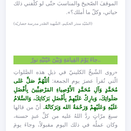
الموقفَ الصّحيحَ والمناسبَ حتّى لو كلَّفني ذلك
حياتي، وكلّ ما أملك؟».
(السّيّد منذر الحكيم، الشّهيد الصّدر مدرسة حضاريّة)
..جاءَ يَوْمَ القِيامَةِ وَبَيْنَ عَيْنَيْهِ نورٌ
«روى الشّيخُ الكلينيّ في ذيلِ هذه الصَّلواتِ
الّتي تُقرأ عصرَ يوم الجمعة:
أللّهُمَّ صَلِّ عَلى
مُحَمَّدٍ وَآلِ مُحَمَّدٍ الأَوْصِياءِ المَرْضِيِّينَ بِأَفْضَلِ
صَلَواتِكَ، وَبارِكْ عَلَيْهِمْ بِأَفْضَلِ بَرَكاتِكَ، وَالسَّلامُ
عَلَيْهِ وَعَلَيْهِمْ وَرَحْمَةُ الله وَبَرَكاتُهُ.
أنّ من قالها
سبعَ مرّاتٍ ردَّ اللهُ عليه من كلِّ عبدٍ حسنة،
وكان عملُه في ذلك اليوم مقبولاً، وجاءَ يومَ