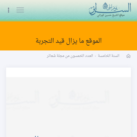
البث المباشر
الموقع ما يزال قيد التجربة
مجلة شعائر word
السنة الخامسة
-
العـدد الخمسون من مجلة شعائر