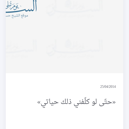
فرائد
25/04/2014
«حتّى لو كلّفني ذلك حياتي»