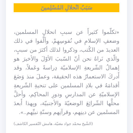
سَبَبُ انْحلالِ المُسْلِمينَ
«تكلّموا كثيراً عن سببِ انحلالِ المسلمين،
وضعفِ الإسلامِ في نُفوسِهِمْ، وألَّفوا في ذلك
العديدَ من الكُتب، وذكروا لذلك أكثرَ من سببٍ،
والّذي نَراهُ نحن أنّ السّببَ الأوّلَ والأخيرَ هو
إهمالُ الشّريعةِ الإسلاميّة دِراسةً وعَملاً، وقد
أَدركَ الاستعمارُ هذه الحقيقة، وعملَ منذ وَضَعَ
أقدامَهُ في بلادِ المسلمين على تنحيةِ الشّريعةِ
الإسلاميّةِ عن المدارسِ ودورِ المحاكِم، وأحلَّ
محلَّها الشّرائِعَ الوضعيّةَ والأجنبيّة، وبِهذا أَبعدَ
المسلمين عن دينِهم، وقرآنِهم وسنّةِ نبيِّهم..».
(الشّيخ محمّد جواد مغنيّة، هامش التّفسير الكاشف)