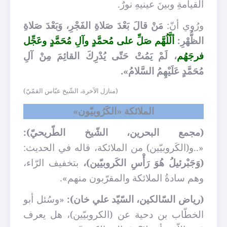
القيامةِ وبينَ عينيهِ نورٌ.
ورُوي أنّ:
مَنْ قالَ بَعْدَ صَلاةِ الفَجْرِ، وَبَعْدَ صَلاةِ
الظُّهْرِ:
ألَّلُهَّم صَلِّ على مُحمَّدٍ وآلِ مُحَمَّدٍ وعَجِّل
فرجَهُم
، لَمْ يَمُتْ حَتّى يُدْرِكَ القائِمَ مِنْ آلِ
مُحَمَّدٍ عَلَيْهِمُ السَّلامُ».
(منازل الآخرة، الشّيخ عبّاس القمّيّ)
الملائكة «الكَرُوبيّون»
(مجمع البحرين، الشّيخ الطّريحيّ):
«..و(الكَروبيّين) من الملائكة، قاله في الحديث:
(وَجَبْرئيلُ هُوَ رَأْسِ الكَروبيّين)،
بتخفيف الرّاء،
وهم سادةُ الملائكة والمقرّبون منهم».
(رياض السّالكين، السّيّد علي خان):
«وسُئل أبو
الخطّاب بن دحية عن (الكروبيّين)، هل يعرف