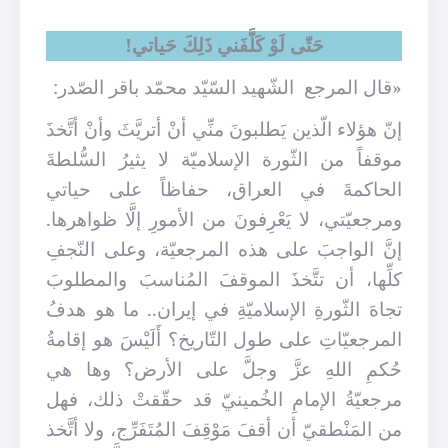
حَتّى لَوْ كَلَّفَني ذَلِكَ حَياتي!
«قال المرجع
الشّهيد السّيّد محمّد باقر الصّدر:
إنّ هؤلاء الّذين يَطلبونَ منِّي أنْ أتريَّثَ وأنْ أتَّخذَ
موقفاً من الثّورة الإسلاميّة لا يثيرُ السُّلطةَ
الحاكمةَ في العراق، حفاظاً على حياتي
ومرجعيّتي، لا يَعْرِفونَ من الأمورِ إلَّا ظواهرها.
إنَّ الواجبَ على هذه المرجعيّة، وعلى النّجفِ
كلِّها، أن تتَّخذَ الموقفَ المُناسبَ والمطلوبَ
تجاهَ الثّورةِ الإسلاميّةِ في إيران.. ما هو هدفُ
المرجعيّاتِ على طول التّاريخ؟ أَلَيْسَ هو إقامةُ
حُكمِ اللهِ عزَّ وجلَّ على الأرض؟ وها هي
مرجعيّةُ الإمامِ الخُمينيّ قد حقّقتْ ذلك، فهل
من المَنْطقيّ أن أقفَ مَوْقِفَ المُتَفَرِّج، ولا أتَّخذ