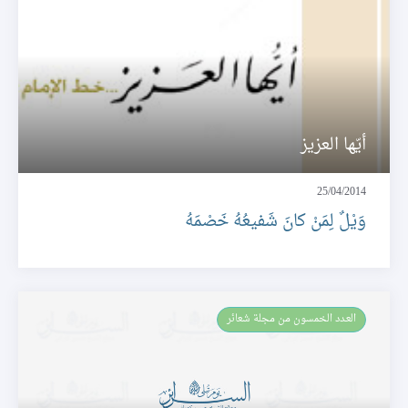
أيّها العزيز
25/04/2014
وَيْلٌ لِمَنْ كانَ شَفيعُهُ خَصْمَهُ
العـدد الخمسون من مجلة شعائر