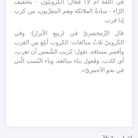
في اللّغة أم لا؟ فقال: الكروبيّون - بتخفيف
الرّاء - سادةُ الملائكة وهم المقرَّبون، من كرب
إذا قرب.
قال الزّمخشريّ في (ربيع الأبرار): وفي
الكَروبيّ ثلاثُ مبالغات: الكروب أبلغ من القرب
وأقصر مسافة، تقول: كربتِ الشّمس أن تغرب،
أي كادت، وفَعول بناء مبالغة، وياء النّسب الّتي
في نحو الأحمريّ».