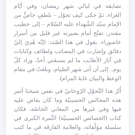
تضايقه في ليالي شهر رمضان، وفي أيّام
العزاء، ثمّ حكى كيف تحوّل – بلطفٍ خاصٍّ من
الإمام سيّد الشّهداء عليه السّلام – إلى خطيب
مقتدر، تفتّح أمام بصيرته غير قليل من أسرار
عاشوراء. يقول في هذا الصّدد: (إنّه هُدِيَ إليّ
دقائق وإشارت في المصائب ولطائف وكنايات
في آثار الأطايب ما لم يسبقني أحدٌ، وزاد كلّ
يوم.. إلى أن أتى شهر الصّيام، وبلغتُ في مقام
الوعظ والبيان غايةَ المرام).
أَثَرُ هذا التّحوّل الرّوحانيّ في نفس شيخنا أثمر
هذه المجالس الحسينيّة وما كان يفاض عليه
فيها وفي غيرها من المعاني الخاصّة، فكان
كتاب (الخصائص الحسينيّة) الثّمرة الكبرى في
سلسلة مؤلّفاته، والعلامة الفارقة في ما كتب