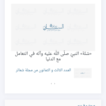
«سُنّة» النبيّ صلّى الله عليه وآله في التعامل
مع الدنيا
ئر
العـدد الثالث و الثمانون من مجلة شعائر
›
‹
صوت و فيديو