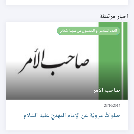
اخبار مرتبطة
العـدد السادس و الخمسون من مجلة شعائر
صاحب الأمر
23/10/2014
صلواتٌ مرويّة عن الإمام المهديّ عليه السّلام