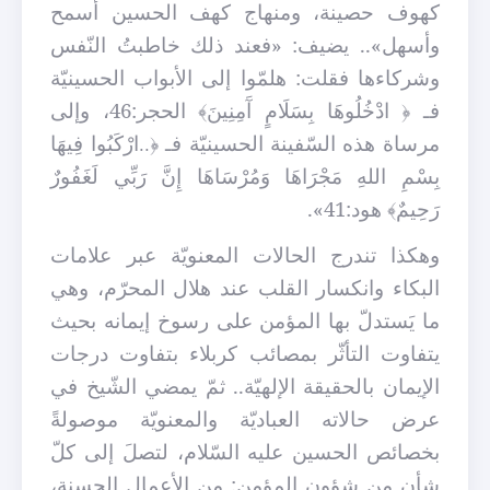
كهوف حصينة، ومنهاج كهف الحسين أسمح
وأسهل».. يضيف: «فعند ذلك خاطبتُ النّفس
وشركاءها فقلت: هلمّوا إلى الأبواب الحسينيّة
فـ ﴿
ادْخُلُوهَا بِسَلَامٍ آَمِنِينَ﴾ الحجر:46، وإلى
مرساة هذه السّفينة الحسينيّة فـ ﴿
ارْكَبُوا فِيهَا
..
بِسْمِ اللهِ مَجْرَاهَا وَمُرْسَاهَا إِنَّ رَبِّي لَغَفُورٌ
رَحِيمٌ﴾ هود:41».
وهكذا تندرج الحالات المعنويّة عبر علامات
البكاء وانكسار القلب عند هلال المحرّم، وهي
ما يَستدلّ بها المؤمن على رسوخ إيمانه بحيث
يتفاوت التأثّر بمصائب كربلاء بتفاوت درجات
الإيمان بالحقيقة الإلهيّة.. ثمّ يمضي الشّيخ في
عرض حالاته العباديّة والمعنويّة موصولةً
بخصائص الحسين عليه السّلام، لتصلَ إلى كلّ
شأنٍ من شؤون المؤمن: من الأعمال الحسنة،