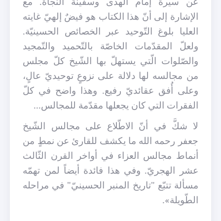
عن سيرة إمام الهدى وسفينة النّجاة. مع
الإشارة إلى أنّ هذا الكتاب هو فيضٌ إلهيّ غايته
العليا بلوغ التّوحيد عبر الخصائص الحسينيّة.
ولعلّ المقدّمات الخاصّة بالتّحميد والتّمجيد
والصّلوات الّتي يستهلّ بها الشّيخ كلّ مجلس
من مجالسه لها دلالة على نزوعٍ توحيديّ عالٍ،
وعلى أُفق عقائديّ رفيع. وهذا واضح في كلّ
الفقرات التي كان يجعلها مقدّمة للمجالس...
لا شكَّ في أنّ الاطّلاع على مجالس الشّيخ
جعفر رحمه الله ما يكشف للقارئ عن نمطٍ من
أنماط مجالس العزاء في أواخر القرن الثّالث
عشر الهجريّ. وفي هذا فائدة أيضاً لمن تهمّه
مسألة تتبّع "تاريخ المنبر الحسينيّ" في مراحله
الطّويلة».