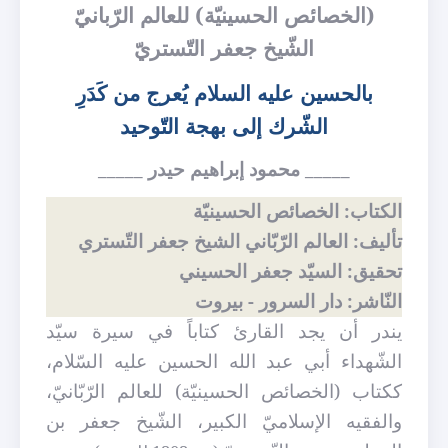
(الخصائص الحسينيّة) للعالم الرّبانيّ
الشّيخ جعفر التّستريّ
بالحسين عليه السلام يُعرج من كَدَرِ
الشّرك إلى بهجة التّوحيد
_____ محمود إبراهيم حيدر _____
الكتاب: الخصائص الحسينيّة
تأليف: العالم الرّبّاني الشيخ جعفر التّستري
تحقيق: السيّد جعفر الحسيني
النّاشر: دار السرور - بيروت
يندر أن يجد القارئ كتاباً في سيرة سيّد
الشّهداء أبي عبد الله الحسين عليه السّلام،
ككتاب (الخصائص الحسينيّة) للعالم الرّبّانيّ،
والفقيه الإسلاميّ الكبير، الشّيخ جعفر بن