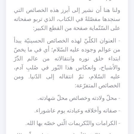
ولنا هنا أن نشير إلى أبرز هذه الخصائص التي
سنجدها مفصّلةً في الكتاب، الذي تربو صفحاته
على السّتّماية صفحة من القطع الكبير:
- العنوان الكلّيّ لهذه الخصائص الحسينيّة يبدأ
من عوالم وجوده عليه السّلام؛ أي في ما يخصّ
ابتداء خلق نوره وانتقالاته من عالم الذّرّ
والأشباح، وانعكاس هذا النّور في صُلبِ آدم،
عليه السّلام، ثمّ انتقاله إلى الدّنيا. ومن
الخصائص المتفرّعة:
- محلّ ولادته وخصائص محلّ شهادته.
- صفاته وأخلاقه وعبادته يوم عاشوراء.
- الكرامات والتّكريمات الّتي خصّه بها الله.