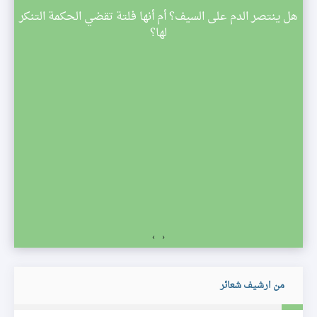
م
هل ينتصر الدم على السيف؟ أم أنها فلتة تقضي الحكمة التنكر
 تبدأ
لها؟
صف
›
‹
من ارشيف شعائر