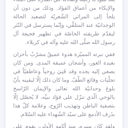
والإبكاء من أعماق الفؤاد. وذلك من دون أن
يلجأ إلى المراثي الشّعريّة لتصعيد الحالة
الوجدانيّة عند المتلقِّي، وإنّما يسترسل في النّثر
ليقدّم طريقته الخاصّة في تظهير فجيعة آل
رسول الله صلّى الله عليه وآله في كربلاء.
ففي نبرته المميّزة هدوء عميقٌ مشرّبٌ بأحزان
بعيدة الغور، وأشجان عميقة المدى. ومن كان
يصغي إليه يجده وقد فَنِيَ روحياً وعاطفيّاً في
تجلّيات وقائع الطّفّ. وما كان ذلك إلّا ليقينه بأنّ
بلوغ وحدانيّة الله تعالى والإيمان الرّاسخ
بالوحي الّذي تنزّل على فؤاد نبيِّه، لا يُحصّل إلّا
بتصفية الباطن وتهذيب الرّوح، وعلامة كلّ هذا
بذَرف الأدمع على سيّد الشّهداء عليه السّلام.
ولقد كان منبره، منذ أيّامه الأولى، يقوم على