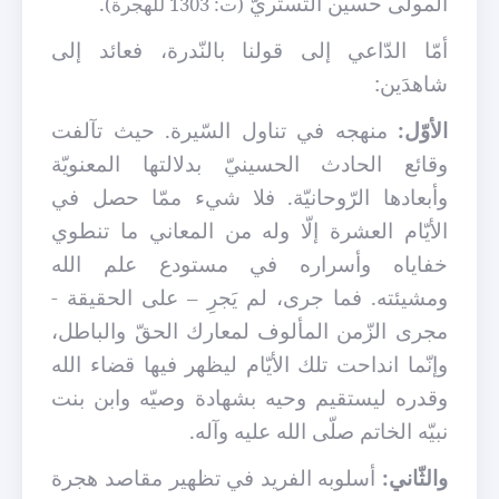
المولى حسين التّستريّ
.
(ت: 1303 للهجرة)
أمّا الدّاعي إلى قولنا بالنّدرة، فعائد إلى
شاهدَين:
الأوّل:
منهجه في تناول السّيرة. حيث تآلفت
وقائع الحادث الحسينيّ بدلالتها المعنويّة
وأبعادها الرّوحانيّة. فلا شيء ممّا حصل في
الأيّام العشرة إلّا وله من المعاني ما تنطوي
خفاياه وأسراره في مستودع علم الله
ومشيئته. فما جرى، لم يَجرِ – على الحقيقة -
مجرى الزّمن المألوف لمعارك الحقّ والباطل،
وإنّما انداحت تلك الأيّام ليظهر فيها قضاء الله
وقدره ليستقيم وحيه بشهادة وصيّه وابن بنت
نبيّه الخاتم صلّى الله عليه وآله.
والثّاني:
أسلوبه الفريد في تظهير مقاصد هجرة