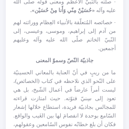
- صلته بالنّبيّ الأعظم ومعنى قوله صلّى الله
عليه وآله
«حُسَيْنٌ مِنّي وَأَنا مِنْ حُسَيْن».
- خصائصه المُتعلّقة بالأنبياء العِظام ووراثته لهم
من آدم إلى إبراهيم، وموسى، وعيسى، إلى
النّبيّ الخاتم صلّى الله عليه وآله وعليهم
أجمعين.
جاذبيّة النّصّ وسموّ المعنى
ما من ريبٍ في أنّ العناية بالمعاني الحسينيّة
على النّحو الذي نلاحظه في كتاب (الخصائص)،
ليست أمراً عارضاً في أعمال الشّيخ، بل هي
تعود إلى سِنيّ فتوّته. حيث امتازت قراءته
للمجالس بجاذبيّة فريدة، استطاع خلالها إشعار
السّامع بوحدة لا انفصامَ لها بين الغَيب والواقع.
فكان أن بلغ خطابُه نفوس السّامعين وعقولهم،