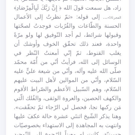
زاد، هل سمعت قولَ الله ﴿
إِنَّ رَبَّكَ لَبِالْمِرْصَادِ﴾
... إلى قوله: «ثمّ نظرتُ إلى الأعمال
الفجر:14»
الحسنة والطّاعات والقُرُبات فوجدتُ لصحّتها
وقبولها شرائط، لم أجد التّوفيق لها ولو مرّةً
واحدة، فعند ذلك تحقّق الخوف وأوشك أن
يغلب القنوط، ثمّ إنّي أمعنتُ النّظر في
الوسائل إلى الله، فرأيتُ أنّي من أُمّة محمّد
صلّى الله عليه وآله، وأنّي من شيعة عليٍّ عليه
السّلام، وأنّي من الموالين لأهل البيت عليهم
السّلام، وهم السّبيل الأعظم والصّراط الأقوم
والكهف الحصين، والعروة الوثقى، والفُلك الّتي
مَن ركبها نجا، فحصل لي الرّجاء ثمّ تحقّقت».
وهنا يذكر الشّيخ اثنتَي عشرة حالة عكفَ عليها
وانتهت به المجاهدة إلى الاستهداء بخصوصيّات
حسينيّة، كانت له معيناً للرّجوع إلى التّوحيد