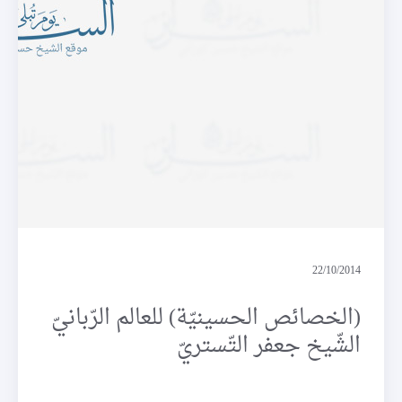
قراءة في كتاب
22/10/2014
(الخصائص الحسينيّة) للعالم الرّبانيّ
الشّيخ جعفر التّستريّ