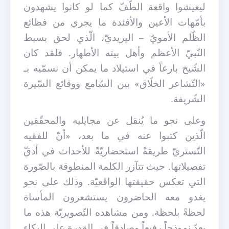
ليعيشوا واقعة الطّفّ كما لو كانوا يشهدون
بأمّهات الأعين والأفئدة ما يجري من فظائع
الظّلم الأمويّ – اليزيديّ، الّذي لحق بسبط
النّبيّ الأعظم وأهل بيته الأطهار. فلقد كان
الشّيخ بارعاً في استيلاد ما يمكن أن نسمّيه بـ
«التّشاعر الخلّاق» بين السّامع ووقائع السّيرة
الشّريفة.
وعلى نحو ما يُنقل عن مجايليه والمحقّقين
الّذين كتبوا عنه في ما بعد، «أنّ للفقيه
التّستريّ طريقةً استحضاريّةً للأحداث في أدقّ
تفصيلاتها. حيث تتآزر الكلمة المنطوقة بالصّورة
التي تعكس حقيقتها الواقعيّة. وذلك على نحو
يغدو معه الحاضرون يستشعرون المأساة
لحظةً بلحظة. ومن مشاهده التّصويريّة هذه ما
يعدّ نموذجاً رفيعاً وصادقاً في القدرة على البكاء