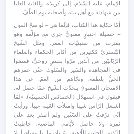
الإمام، عليه السّلام، إلى كربلاء، والغاية العليا
من شهادته مع أهل بيته وأصحابه يوم الطّفّ.
أمّا حكاية هذا الكتاب، فإنّما هي – لو صحّ القول
– حصيلة اختبارٍ معنويٍّ جرى مع مؤلّفه وهو
يقترب من ستينيّات العمر. ومَثَل الشّيخ
التّستريّ ككثيرين من أكابر الحكماء والعلماء
الرّبّانيّين من الّذين مرّوا بقبضٍ روحيٍّ، فمضوا
في المجاهدة والسّير والسّلوك حتّى غمرهم
الحقُّ بلطفه، ونجّاهم من الغمّ. عن هذا
الامتحان المعنويّ يتحدّث الشّيخ عمّا حصل له،
فيقول في استهلال (الخصائص الحسينيّة): «لمّا
اشتعل الرّأس شيباً وامتلأت العَيبة عيباً، ورأيتُ
أنّي ذرّفتُ على السّتّين ولم أظفر بعد على
ثمرة ولا حاصل لأيّامي الماضية، خاطبتُ
النّفس الجانية اللّاهية، ثمّ ناديتها: يا مسافراً بلا