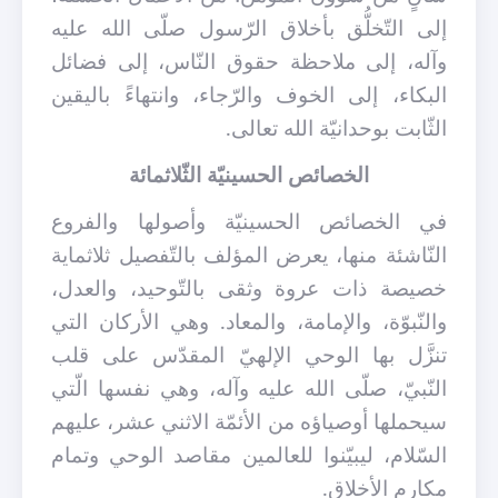
إلى التّخلُّق بأخلاق الرّسول صلّى الله عليه
وآله، إلى ملاحظة حقوق النّاس، إلى فضائل
البكاء، إلى الخوف والرّجاء، وانتهاءً باليقين
الثّابت بوحدانيّة الله تعالى.
الخصائص الحسينيّة الثّلاثمائة
في الخصائص الحسينيّة وأصولها والفروع
النّاشئة منها، يعرض المؤلف بالتّفصيل ثلاثماية
خصيصة ذات عروة وثقى بالتّوحيد، والعدل،
والنّبوّة، والإمامة، والمعاد. وهي الأركان التي
تنزَّل بها الوحي الإلهيّ المقدّس على قلب
النّبيّ، صلّى الله عليه وآله، وهي نفسها الّتي
سيحملها أوصياؤه من الأئمّة الاثني عشر، عليهم
السّلام، ليبيّنوا للعالمين مقاصد الوحي وتمام
مكارم الأخلاق.