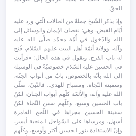
الحقّ.
وإذ يذكر الشّيخ جملةً من الحالات الّتي ورد عليه
أيّام القبض، وهي: نقصان الإيمان والوسائل إلى
الله والدّخول في أُمّة محمّد صلّى الله عليه
وآله، وولاية أئمّة أهل البيت عليهم السّلام، فُتِح
له باب الفرج. ويقول في هذه الحال: «فرأيت
في الحسين عليه السّلام خصوصيّةً في الوسيلة
إلى الله بأنّه بالخصوص، بابٌ من أبواب الجنّة،
وسفينة النّجاة، ومصباح للهدى.. فالنّبيّ، صلّى
الله عليه وآله، والأئمّة كلّهم أبواب الجنان، لكنّ
باب الحسين وسيع، وكلّهم سفن النّجاة لكنّ
سفينة الحسين مجراها في اللّجج الغامرة
أسهل، ومرساها على السّواحل المنجية أيسر،
وإنّ الاستفادة بنور الحسين أكثر وأوسع، وكلّهم