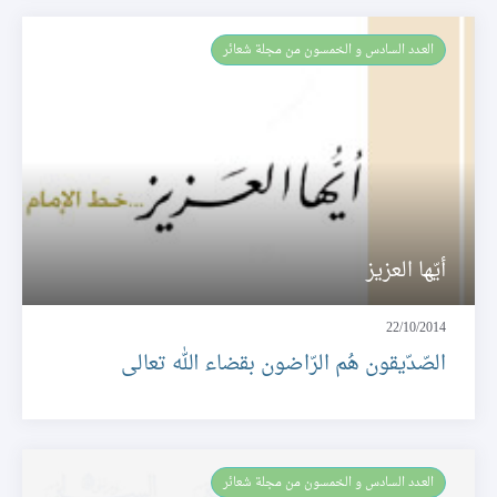
العـدد السادس و الخمسون من مجلة شعائر
أيّها العزيز
22/10/2014
الصّدّيقون هُم الرّاضون بقضاء الله تعالى
العـدد السادس و الخمسون من مجلة شعائر