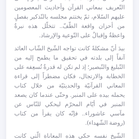
التّعريف بمعاني القرآن وأحاديث المعصومين
عليهم السّلام، ثمّ يختتم مجلسه بالتّذكير بفصلٍ
من أحزان واقعة الطّفّ.. تتخلّل هذه نبرةٌ
واعظةٌ وإقبالٌ على التّوعية والإرشاد.
بيدَ أنّ مشكلةً كانت تواجه الشّيخ الشّاب العائد
آنفاً إلى بلدته في تحقيق ما يطمح إليه من
التّبليغ والتّبصير؛ إذ لم تكن له قدرةٌ تُسعِفه على
الخطابة والارتجال، فكان مضطراً إلى قراءة
المعاني القرآنيّة والحديثيّة من خلال كتاب
يحمله بيده على المنبر. وحتّى عندما كان يصعد
المنبر في أيّام المحرّم ليحكي للنّاس عن
مآسي عاشوراء.. فإنّه كان يقرأ من كتاب
(روضة الشّهداء).
الشّيخ نفسه حكى هذه المعاناة الّتي كانت