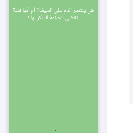
سينية الصديقة
هل ينتصر الدم على السيف؟ أم أنها فلتة
ي
اركة في مجالس
تقضي الحكمة التنكر لها؟
ليالي شهر رمضان لعام 1433 هجرية. تبدأ
والنصف مساء
الي الإحياء
لفجر. نلتمس
صديقة الكبرى عليها
السلام للمشاركة في مجالس ليالي شهر رمضان لعام 1433
اسعة والنصف مساء
ياء يستمر المجلس
ت المؤمنين.
›
‹