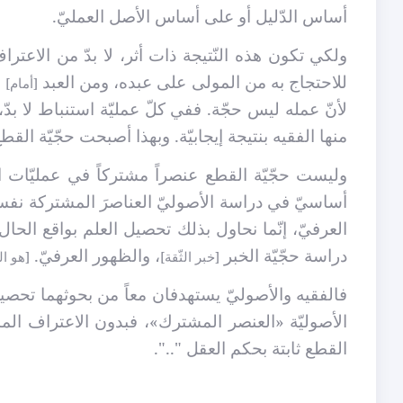
أساس الدّليل أو على أساس الأصل العمليّ.
ولكي تكون هذه النّتيجة ذات أثر، لا بدّ من الاعترا
للاحتجاج به من المولى على عبده، ومن العبد
م
[أمام]
لأنّ عمله ليس حجّة. ففي كلّ عمليّة استنباط لا بدّ
منها الفقيه بنتيجة إيجابيّة. وبهذا أصبحت حجّيّة القط
وليست حجّيّة القطع عنصراً مشتركاً في عمليّات
أساسيّ في دراسة الأصوليّ العناصرَ المشتركة نفسها أ
العرفيّ، إنّما نحاول بذلك تحصيل العلم بواقع الحا
دراسة حجّيّة الخبر
، والظهور العرفيّ.
[خبر الثّقة]
[هو ال
فالفقيه والأصوليّ يستهدفان معاً من بحوثهما تحصيل ا
الأصوليّة «العنصر المشترك»، فبدون الاعتراف المسب
القطع ثابتة بحكم العقل "..".