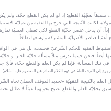
ف مسبقاً بحجّيّة القطع؛ إذ لو لم يكن القطع حجّة، ولم يكن
ولاه، لكانت النّتيجة التي خرج بها الفقيه من عمليّة الاستنباط
، إذاً، أن يدخل عنصر حجّيّة القطع لكي تعطي العمليّة ثماره
ع أعمّ العناصر الأصوليّة المشتركة وأوسعها نطاقاً.
 استنباط الفقيه للحكم الشّرعيّ فحسب، بل هي في الواق
يضاً. فنحن حينما ندرس مثلاً مسألة حجّيّة الخبر أو حجّيّة 
ل في تلك المسألة، فإذا لم يكن العلم والقطع حجّة، فأيّ 
رجوع إلى العُرف العامّ في فهم الكلام الصادر عن المعصوم عليه السّلام]
لعلم بالنّتيجة الفقهيّة «تحديد الموقف العمليّ تجاه الشّري
ق بحجّيّة العلم والقطع تصبح بحوثهما عبثاً لا طائل تحته،