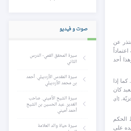
صوت و فيديو
عتذر عن
عتماداً
سيرة المحقق القمي- الدرس
هذا أحد
الثاني
سيرة المقدس الأردبيلي. أحمد
كما إذا
بن محمد الأردبيلي
عبد كان
زيّة.
سيرة الشيخ الأميني. صاحب
[أي
الغدير. عبد الحسين بن الشيخ
أحمد أميني
ط الحكم
سيرة حياة والد العلامة
يده على