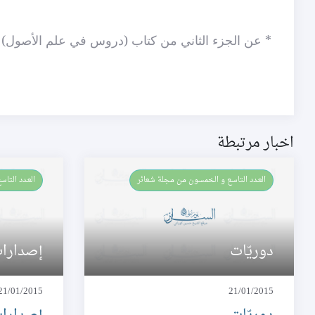
* عن الجزء الثاني من كتاب (دروس في علم الأصول)
اخبار مرتبطة
العـدد التاسع و الخمسون من مجلة شعائر
العـدد التا
دوريّات
إصدارات
21/01/2015
21/01/2015