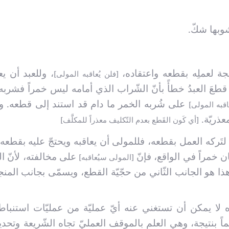
وبها شكّ.
يجة لعملِه بقطعه واعتقاده،
، وللعبد أن ي
[فلن يُعاقبه المولى]
طعَ العبدُ خطأً بأنّ الشّراب الذي أمامه ليس خمراً فشربه ا
على شُربه الخمر ما دام قد استند إلى قطعه. و
اقبه المولى]
عذريّة.
[أي كَون القَطع بعدم التّكليف معذراً للمكلَّف]
 لتَركه العمل بقطعه، فللمولى أن يعاقبه ويحتجّ عليه بقطعه. 
ان خمراً في الواقع، فإنّ
على مخالفته، لأنّ ال
[المولى سيُعاقبه]
ذا هو الجانب الثّاني من حجّيّة القطع، ويسمّى بجانب المنج
اه لا يمكن أن تستغني عنه أيّ عمليّة من عمليّات استنبا
ئماً بنتيجة، وهي العلم بالموقف العمليّ تجاه الشّريعة وتحد