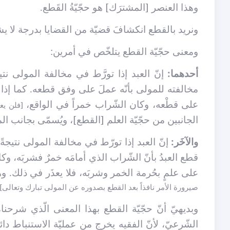
وهذا العنصر [المشترَك] هو حجّيّةُ القَطع.
ونريد بالقطع انكشافَ قضيّة من القضايا بدرجة لا يش
ومعنى حجّيّة القطع يتلخّص في أمرين:
أحدهما:
إنّ العبد إذا تورَّط في مخالفة المولى نت
مخالفته للمولى بأنّه عملَ على وفق قطعه. كما إذا ق
على قطْعه، وكان الشّراب خمراً في الواقع،
[فلن يع
الجانبين من حجّيّة العلم [القطع]، ويُسمّى بجانب الم
والآخَر:
إنّ العبد إذا تورّط في مخالفة المولى نتيجةً
قطع العبدُ بأنّ الشّراب الذي أمامَه خمرٌ فشربَه، وك
على علمٍ بحُرمة الخمر وشربَه، فلا يعذَر في ذلك. وه
صيرورة الأمر نافذاً بعد القطع بصدوره عن المولى تبارك وتعالى]
وبديهيّ أنّ حجّيّة القطع بهذا المعنى الّذي شرحن
الشّرعيّ، لأنّ الفقيه يخرج من عمليّة الاستنباط دا