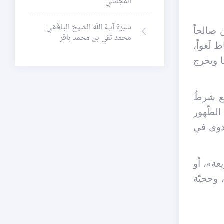
المجلسي
سيرة آيـة الله الشـيخ البـافَـقـي:
 صالحاً
محمد تقي بن محمد باقر
 لَغواً،
ا ويخرج
ع شرطٌ
الظّهور
جدوى في
عة»، أو
 وحجيّة