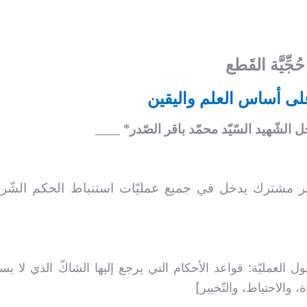
حُجِّيَّة القَطع
 على أساس العلم واليقين
حل الشّهيد السّيّد محمّد باقر الصّدر* ____
مواجهة الم
ر مشترك يدخل في جميع عمليّات استنباط الحكم الشّرعيّ
قراءة في كتاب أمير
بالحكمة وا
المؤمنين عليه السّلام إلى
والي البصرة
العـدد
العـدد الثاني و الستون من
ول العمليّة: قواعد الأحكام التي يرجع إليها الشاكّ الذي لا ي
مجلة شعائر
 والاحتياط، والتّخيير]