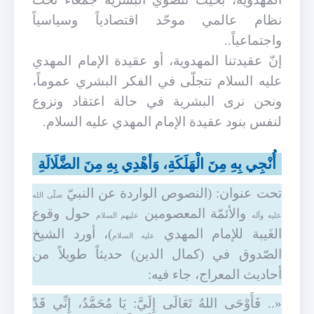
نظام عالمي موحّد اقتصادياً وسياسياً
واجتماعياً..
إنّ عقيدتنا المهدوية، أو عقيدة الإمام المهدي
عليه السلام تتجلّى في الفكر البشري عموماً،
ونحن نرى البشرية في حالة اعتقاد ونزوع
لنفس بنود عقيدة الإمام المهدي عليه السلام.
أُنْجِي بِهِ مِنَ الْهَلَكَةِ، وَأهْدِي بِهِ مِنَ الضَّلَالَةِ
تحت عنوان: (النصوص الواردة عن النبيّ
صلّى الله
والأئمّة المعصومين
حول وقوع
عليه وآله
عليهم السلام
الغَيبة للإمام المهدي
)، أورد الشيخ
عليه السلام
الصّدوق في (كمال الدين) حديثاً طويلاً من
أحاديث المعراج، جاء فيه:
«.. فَأَوْحَى اللهُ تَعَالَى إِلَيَّ: يَا مُحَمَّدُ، إِنِّي قَدْ