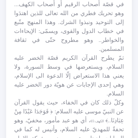
في قصّة أصحاب الرقيم أو أصحاب الكهف...
وهو تحريك فطري من الله تعالى للذين اهتدَوا
إلى التوحيد ونبذوا الشرك. وهذا المنهج متّبع
في خطاب الدول والقوى، ويسمّى: الإيحاءات
والخواطر.. وهو مطروح حتّى في ثقافة
المسلمين.
ثمّ يطرح القرآن الكريم قصّة الخضر عليه
السلام، ويستعرضها في وسط السورة، ولا
يعني هذا الاستعراض إلّا الدعوة الى الإسلام،
وهي إحدى الإجابات عن هويّة دور الخضر عليه
السلام
.
وكلّ ذلك كان في الخفاء، حيث يقول القرآن
عن النبيّ موسى عليه السلام: ﴿
فَوَجَدَا عَبْدًا مِنْ
عِبَادِنَا..﴾
، أي هو عبد مأمور، مخفيّ، وهو
الكهف:65
تحفةٌ للمهديّ عليه السلام، وأنيس له كما في