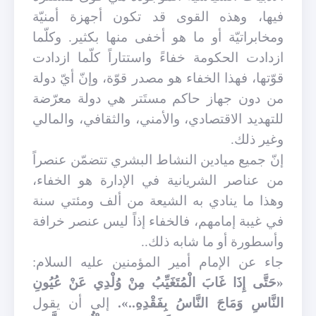
فيها، وهذه القوى قد تكون أجهزة أمنيّة
ومخابراتيّة أو ما هو أخفى منها بكثير. وكلّما
ازدادت الحكومة خفاءً واستتاراً كلّما ازدادت
قوّتها، فهذا الخفاء هو مصدر قوّة، وإنّ أيّ دولة
من دون جهاز حاكم مستَتر هي دولة معرّضة
للتهديد الاقتصادي، والأمني، والثقافي، والمالي
وغير ذلك
.
إنّ جميع ميادين النشاط البشري تتضمّن عنصراً
من عناصر الشريانية في الإدارة هو الخفاء،
وهذا ما ينادي به الشيعة من ألف ومئتي سنة
في غيبة إمامهم، فالخفاء إذاً ليس عنصر خرافة
وأسطورة أو ما شابه ذلك
..
جاء عن الإمام أمير المؤمنين عليه السلام:
«حَتَّى إِذَا غَابَ الْمُتَغَيِّبُ‏ مِنْ‏ وُلْدِي‏ عَنْ عُيُونِ
النَّاسِ وَمَاجَ النَّاسُ بِفَقْدِهِ..».
إلى أن يقول