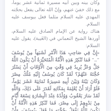
وكان بينه وبين أبيه مسيرة ثمانية عشر يوماً،
مع ذلك خفيَ عنهم، وإنّ الله تعالى يفعل بحجّته
المهدي عليه السلام مثلما فعل بيوسف عليه
السلام.
هناك رواية عن الإمام الصادق عليه السلام،
أوردها الشيخ النعماني في (الغَيبة)، يقول عليه
السلام:
«إِنَّ فِي صَاحِبِ هَذَا الْأَمْرِ لَشَبَهاً مِنْ يُوسُفَ
".." فَمَا تُنْكِرُ هَذِهِ الْأُمَّةُ الْمُتَحَيِّرَةُ أَنْ يَكُونَ اللَّهُ
جَلَّ وَعَزَّ يُرِيدُ فِي وَقْتٍ مِنَ الْأَوْقَاتِ أَنْ يَسْتُرَ
حُجَّتَهُ عَنْهُمْ؟ لَقَدْ كَانَ يُوسُفُ إِلَيْهِ مُلْكُ مِصْرَ
وَكَانَ بَيْنَهُ وَبَيْنَ أَبِيهِ مَسِيرَةُ ثَمَانِيَةَ عَشَرَ يَوْماً،
فَلَوْ أَرَادَ أَنْ يُعْلِمَهُ بِمَكَانِهِ لَقَدَرَ عَلَى ذَلِكَ، وَاللَّهِ
لَقَدْ سَارَ يَعْقُوبُ وَوُلْدُهُ عِنْدَ الْبِشَارَةِ تِسْعَةَ أَيَّامٍ
مِنْ بَدْوِهِمْ إِلَى مِصْرَ، فَمَا تُنْكِرُ هَذِهِ الْأُمَّةُ أَنْ
يَكُونَ اللَّهُ يَفْعَلُ بِحُجَّتِهِ مَا فَعَلَ بِيُوسُفَ، وَأَنْ