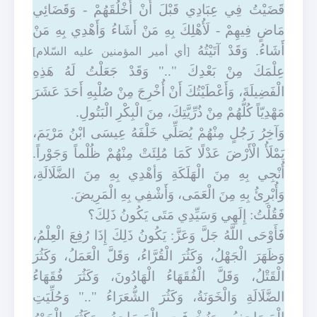
قَضَيْتُ فِي عِبَادِي قَبْلَ أَنْ أَخْلُقَهُمْ - وَقَضَائِي
مَاضٍ فِيهِمْ
- لَأُهْلِكَ بِهِ مَنْ أَشَاءُ وَأَهْدِي بِهِ مَنْ
أَشَاءُ. وَقَدْ آتَيْتُهُ
[أي أمير المؤمنين عليه السّلام]
عِلْمَكَ مِنْ بَعْدِكَ ".." وَقَدْ جَعَلْتُ لَهُ هَذِهِ
الْفَضِيلَةَ، وَأَعْطَيْتُكَ أَنْ أُخْرِجَ مِنْ صُلْبِهِ أَحَدَ عَشَرَ
مَهْدِيّاً كُلُّهُمْ مِنْ ذُرِّيَّتِكَ، مِنَ الْبِكْرِ الْبَتُولِ.
وَآخِرُ رَجُلٍ مِنْهُمْ يُصَلِّي خَلْفَهُ عِيسَى ابْنُ مَرْيَمَ،
يَمْلَأُ الْأَرْضَ عَدْلًا كَمَا مُلِئَتْ مِنْهُمْ ظُلْماً وَجَوْراً.
أُنْجِي بِهِ مِنَ الْهَلَكَةِ وَأهْدِي بِهِ مِنَ الضَّلَالَةِ،
وَأُبْرِئُ بِهِ مِنَ الْعَمَى، وَأَشْفِي بِهِ الْمَرِيضَ.
فَقُلْتُ: إِلَهِي وَسَيِّدِي مَتَى يَكُونُ ذَلِكَ؟
فَأَوْحَى اللَّهُ جَلَّ وَعَزَّ: يَكُونُ ذَلِكَ إِذَا رُفِعَ الْعِلْمُ،
وَظَهَرَ الْجَهْلُ، وَكَثُرَ الْقُرَّاءُ، وَقَلَّ الْعَمَلُ، وَكَثُرَ
الْقَتْلُ، وَقَلَّ الْفُقَهَاءُ الْهَادُونَ، وَكَثُرَ فُقَهَاءُ
الضَّلَالَةِ وَالْخَوَنَةُ، وَكَثُرَ الشُّعَرَاءُ ".." وَحُلِّيَتِ