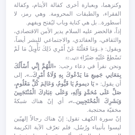
وكنزهما، وبعبارة أخرى كفالة الأيتام، وكفالة
الفقراء، والطبقات المحرومة. وهي رمز، لا
أسطورة.. بل هي كناية وباب ليُفتح ويفهم.
إذاً، فالخضر عليه السلام يدير الأمن الاقتصادي،
والثقافي، والعقائدي، والاجتماعي للبشر أيضاً،
ويقول: ﴿..وَمَا فَعَلْتُهُ عَنْ أَمْرِي ذَلِكَ تَأْوِيلُ مَا لَمْ
تَسْطِعْ عَلَيْهِ صَبْرًا﴾
الكهف:82.
ونحن نقرأ في دعاء رجب:
«اللَّهُمَّ إِنِّي أَسْأَلُكَ
بِمَعَانِي‏ جَمِيعِ‏ مَا يَدْعُوكَ بِهِ وُلَاةُ أَمْرِكَ..».
إلى
أن يقول:
«
يَا ديمومُ يَا قَيُّومُ، وَعَالِمَ كُلِّ مَعْلُومٍ،
صَلِّ عَلَى مُحَمَّدٍ وَآلِهِ، وَعَلَى عِبَادِكَ الْمُنْتَجَبِينَ
وَبَشَرِكَ‏ الْمُحْتَجِبِين‏..»،
أي إنّ هناك شبكةً
مخفيّة محتجبة
.
إنّ سورة الكهف تقول: إنّ هناك رجالاً إلهيّين
ليسوا بأنبياء ورُسُل، فلم تعرّف الآية الكريمة