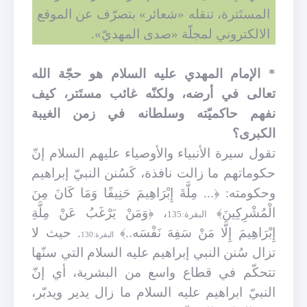
المستَترة، تنقله «شعائر» بتصرّف عن الموقع
الالكتروني لمجلّة «صدى المهديّ».
* الإمام المهدي عليه السلام هو حجّة الله
تعالى في أرضه، ولكنّه غائب مستَتر، كيف
نفهم حاكميّته وسلطانه في زمن الغيبة
الكبرى؟
تقول سيرة الأنبياء والأوصياء عليهم السلام إنّ
حكوماتهم ما زالت نافذة، كَسُنن النبيّ إبراهيم
وحكومته: ﴿... مِلَّةَ إِبْرَاهِيمَ حَنِيفًا وَمَا كَانَ مِنَ
الْمُشْرِكِينَ﴾
، ﴿وَمَنْ يَرْغَبُ عَنْ مِلَّةِ
البقرة:135
إِبْرَاهِيمَ إِلَّا مَنْ سَفِهَ نَفْسَه..﴾
. حيث لا
البقرة:130
تزال سُنن النبي إبراهيم عليه السلام التي سنّها
تتحكّم في قطاع واسع من البشرية، أي إنّ
النبيّ ابراهيم
عليه السلام ما زال يدير ويدبّر،