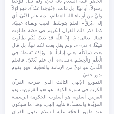
الخضر عليه السلام بأنّه نبيّ، ولم تقل فوَجَدا
رسولاً، أو نبيّاً، بل قالت: ﴿فَوَجَدا عَبْدَاً﴾. فهو أوّلاً
وليٌّ من أولياء الله العِظام، لديه علم لَدُنّيّ، أي
إنّه «يُزَقُّ» العلمَ بتوسّط الغيب وبقناة غيبيّة.
كما ذكر ذلك القرآن الكريم في قصّة طالوت
فقال تعالى: ﴿
إِنَّ اللَّهَ قَدْ بَعَثَ لَكُمْ طَالُوتَ
..
مَلِكًا..﴾
، ولم يقل بعث لكم نبياً، بل قال
البقرة:247
بعث (ملِكاً)، يعني إماماً، ﴿.. وَزَادَهُ بَسْطَةً فِي
الْعِلْمِ وَالْجِسْمِ..﴾
، أي علم لَدُنّيّ، فالعلم
البقرة:247
اللّدنيّ هو نوعٌ من الإمامة والحجّية، فهو يقوم
بدور خفيّ.
النموذج الإلهي الثالث الذي طرحه القرآن
الكريم في سورة الكهف هو «ذو القرنين»، وذو
القرنين أسلوبه هو أسلوب الحكومة الرسمية
المؤيَّدة والمسدَّدة بتأييد إلهي، وهذا ما سيكون
عند ظهور الحجّة عليه السلام
.
يقول القرآن