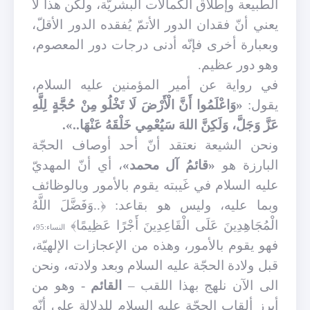
الطبيعة وإطلاق الكمالات البشريّة، ولكن هذا لا
يعني أنّ فقدان الدور الأتمّ يُفقده الدور الأقلّ،
وبعبارة أخرى فإنّه أدنى درجات دور المعصوم،
وهو دور عظيم
.
في رواية عن أمير المؤمنين عليه السلام،
يقول:
«وَاعْلَمُوا أَنَّ الْأَرْضَ لَا تَخْلُو مِنْ حُجَّةٍ لِلَّهِ
عَزَّ وَجَلَّ، وَلَكِنَّ اللهَ سَيُعْمِي‏ خَلْقَهُ‏ عَنْهَا..».
ونحن الشيعة نعتقد أنّ أحد أوصاف الحجّة
البارزة هو
«قائمُ آل محمد»
، أي أنّ المهديّ
عليه السلام في غَيبته يقوم بالأمور وبالوظائف
وبما عليه، وليس هو بقاعد: ﴿..وَفَضَّلَ اللَّهُ
الْمُجَاهِدِينَ عَلَى الْقَاعِدِينَ أَجْرًا عَظِيمًا﴾
،
النساء:95
فهو يقوم بالأمور، وهذه من الإعجازات الإلهيّة،
قبل ولادة الحجّة عليه السلام وبعد ولادته، ونحن
الى الآن نلهج بهذا اللقب –
القائم
- وهو من
أبرز ألقاب الحجّة عليه السلام للدلالة على أنّه