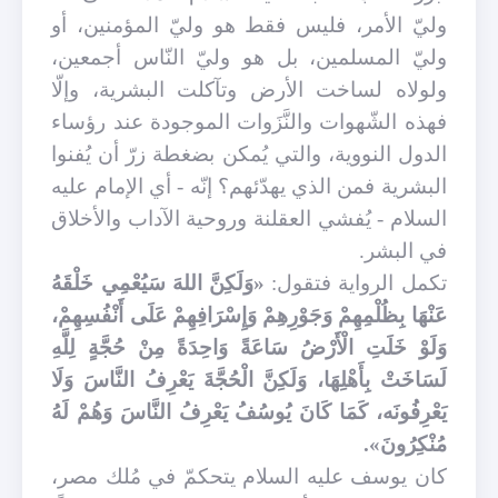
وليّ الأمر، فليس فقط هو وليّ المؤمنين، أو
وليّ المسلمين، بل هو وليّ النّاس أجمعين،
ولولاه لساخت الأرض وتآكلت البشرية، وإلّا
فهذه الشّهوات والنَّزَوات الموجودة عند رؤساء
الدول النووية، والتي يُمكن بضغطة زرّ أن يُفنوا
البشرية فمن الذي يهدّئهم؟ إنّه - أي الإمام عليه
السلام - يُفشي العقلنة وروحية الآداب والأخلاق
في البشر
.
تكمل الرواية فتقول:
«وَلَكِنَّ اللهَ سَيُعْمِي‏ خَلْقَهُ‏
عَنْهَا بِظُلْمِهِمْ وَجَوْرِهِمْ وَإِسْرَافِهِمْ عَلَى أَنْفُسِهِمْ،
وَلَوْ خَلَتِ الْأَرْضُ سَاعَةً وَاحِدَةً مِنْ حُجَّةٍ لِلَّهِ
لَسَاخَتْ بِأَهْلِهَا، وَلَكِنَّ الْحُجَّةَ يَعْرِفُ النَّاسَ وَلَا
يَعْرِفُونَه‏، كَمَا كَانَ يُوسُفُ يَعْرِفُ النَّاسَ‏ وَهُمْ لَهُ
مُنْكِرُونَ‏».
كان يوسف عليه السلام يتحكمّ في مُلك مصر،