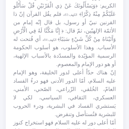
الكريم: ﴿وَيَسْأَلُونَكَ عَنْ ذِي الْقَرْنَيْنِ قُلْ سَأَتْلُو
عَلَيْكُمْ مِنْهُ ذِكْرًا﴾
، فلم يقُل القرآن إنّ ذا
الكهف:83
القرنين نبيّ أو رسول، بل قال إنّه إمام من
الأئمّة الإلهيّين، ثمّ قال: ﴿
إِنَّا مَكَّنَّا لَهُ فِي الْأَرْضِ
وَآَتَيْنَاهُ مِنْ كُلِّ شَيْءٍ سَبَبًا﴾
، أي فُتحت له
الكهف:84
الأسباب. وهذا الأسلوب، هو أسلوب الحكومة
الرسمية المؤيّدة والمسدّدة بالأسباب الإلهية،
أو هو دور الإمام والمعصوم
.
إنّ هناك حدّاً أعلى لدور الخليفة، وهو الإمام
عليه السلام، أمّا الدور الأدنى فهو درءُ الفساد
العامّ، الخُلقي، الزّراعي، الصّحي، الأمني،
العسكري، الثقافي، السياسي، لكي لا
يَستشري الفساد في البشرية، ودرء الحروب
للبشرية فتُستأصل وتنقرض
.
أمّا أعلى دور له عليه السلام فهو استخراج كنوز