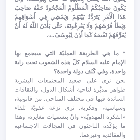
يَكُونَ‏ صَاحِبُكُمُ‏ الْمَظْلُومُ‏ الْمَجْحُودُ حَقَّهُ صَاحِبَ
هَذَا الْأَمْرِ يَتَرَدَّدُ بَيْنَهُمْ وَيَمْشِي فِي أَسْوَاقِهِمْ
وَيَطَأُ فُرُشَهُمْ وَلَا يَعْرِفُونَهُ، حَتَّى يَأْذَنَ اللَّهُ لَهُ أَنْ
يُعَرِّفَهُمْ نَفْسَهُ كَمَا أَذِنَ لِيُوسُفَ..».
* ما هي الطريقة العمليّة التي سيجمع بها
الإمام عليه السلام كلّ هذه الشعوب تحت راية
واحدة، وفي كَنَف دولة واحدة؟
نحن نرى على صعيد المجتمعات البشرية
ظواهر مدبَّرة لناحية أشكال الدول، والثقافات
السائدة فيها في مختلف المناحي، من قانونية،
وسياسية، وفكرية، نرى نزعة عفويّة تلقاء
«الفكرة المهدويّة» وإنْ بتسميات مغايرة، وهذا
ما يؤكّده الباحثون في المجالات الاجتماعية
والعقائدية وغيرهما.