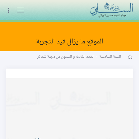
البث المباشر
الموقع ما يزال قيد التجربة
مجلة شعائر word
السنة السادسة
-
العـدد الثالث و الستون من مجلة شعائر