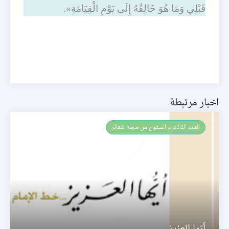
قَبْلِي وَمَا هُوَ خَالِقُهُ إِلَى يَوْمِ الْقِيَامَةِ».
اخبار مرتبطة
العـدد الثالث و الستون من مجلة شعائر