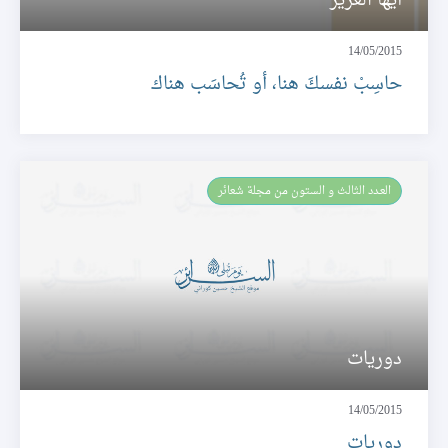
أيّها العزيز
14/05/2015
حاسِبْ نفسكَ هنا، أو تُحاسَب هناك
العـدد الثالث و الستون من مجلة شعائر
دوريات
14/05/2015
دوريات