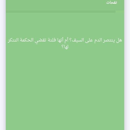
نفحات
م
هل ينتصر الدم على السيف؟ أم أنها فلتة تقضي الحكمة التنكر
 تبدأ
لها؟
صف