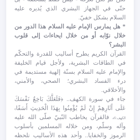
حتّى في الجهاز البشري الذي يُديره عليه
السلام بشكل خفيّ.
* هل يمارس الإمام عليه السلام هذا الدور من
خلال نوّابه أو من خلال ايحاءات إلى قلوب
البشر؟
القرآن الكريم يطرح أساليب للقدرة والتحكّم
في الطاقات البشرية، ولأجل قيام الخليفة
والإمام عليه السلام بسنّة إلهية مستديمة في
درء الفساد البشري؛ الصحي، والأمني،
والأخلاقي.
جاء في سورة الكهف.. ﴿فَلَعَلَّكَ بَاخِعٌ نَفْسَكَ
عَلَى آَثَارِهِمْ إِنْ لَمْ يُؤْمِنُوا بِهَذَا الْحَدِيثِ أَسَفًا
﴾
، فالقرآن يخاطب النّبيّ صلّى الله عليه
الكهف:6
وآله وسلّم، ومن خلاله المسلمين بأسلوب
الرموز والخفايا
..
وأحد هذه الأساليب نلحظه