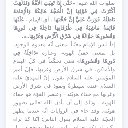
صلوات الله عليه:
«حَتَّى إِذَا تَعِبَتِ الْأُمَّةُ وَتَدَلَّهَتْ
أَكْثَرَتْ فِي قَوْلِهَا إِنَّ الْحُجَّةَ هَالِكَةٌ وَالْإِمَامَةَ
بَاطِلَةٌ. فَوَرَبِّ عَلِيٍّ إِنَّ حُجَّتَهَا
- أي الإمام -
عَلَيْهَا
قَائِمَةٌ مَاشِيَةٌ فِي طُرُقَاتِهَا دَاخِلَةٌ فِي دُورِهَا
وَقُصُورِهَا جَوَّالَةٌ فِي شَرْقِ الْأَرْضِ وَغَرْبِهَا..».
إذاً ليس الإمام مغيّباً بمعنى أنّه معدوم الوجود،
بل بمعنى خفيِّ الهوية، وعبارة
«دَاخِلَةٌ فِي
دُورِهَا وَقُصُورِهَا»
تعني تحكّماً في كلّ البقاع
والأماكن، في شرق الأرض وغربها، فإنّ أمير
المؤمنين عليه السلام يقول: إنّ المهديّ عليه
السلام عنده سيطرةٌ ونفوذ في شرق الأرض
وغربها مع خفاء هويّته - وعنصر القوّة هو خفاء
الهوية - وذلك إلى أن يأذن الله تعالى بظهور
هويّته. وقد جاء في الروايات أنّه عندما يظهر
الحجّة عليه السلام يقول الناس: إنّنا كنا نراه
لكن لم نكن نعرفه - ليس فقط بشخصه - بل