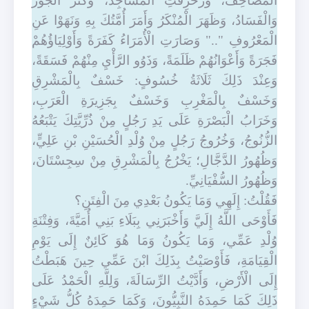
الْمَصَاحِفُ، وَزُخْرِفَتِ الْمَسَاجِدُ، وَكَثُرَ الْجَوْرُ
وَالْفَسَادُ، وَظَهَرَ الْمُنْكَرُ وَأَمَرَ أُمَّتُكَ بِهِ وَنَهَوْا عَنِ
الْمَعْرُوفِ ".." وَصَارَتِ الْأُمَرَاءُ كَفَرَةً وَأَوْلِيَاؤُهُمْ
فَجَرَةً وَأَعْوَانُهُمْ ظَلَمَةً، وَذَوُو الرَّأْيِ مِنْهُمْ فَسَقَةً،
وَعِنْدَ ذَلِكَ ثَلَاثَةُ خُسُوفٍ: خَسْفٌ بِالْمَشْرِقِ
وَخَسْفٌ بِالْمَغْرِبِ وَخَسْفٌ بِجَزِيرَةِ الْعَرَبِ،
وَخَرَابُ الْبَصْرَةِ عَلَى يَدِ رَجُلٍ مِنْ ذُرِّيَّتِكَ يَتْبَعُهُ
الزُّنُوجُ، وَخُرُوجُ رَجُلٍ مِنْ وُلْدِ الْحُسَيْنِ بْنِ عَلِيٍّ،
وَظُهُورُ الدَّجَّالِ؛ يَخْرُجُ بِالْمَشْرِقِ مِنْ سِجِسْتَانَ،
وَظُهُورُ السُّفْيَانِيِّ.
فَقُلْتُ: إِلَهِي وَمَا يَكُونُ بَعْدِي مِنَ الْفِتَنِ؟
فَأَوْحَى اللَّهُ إِلَيَّ وَأَخْبَرَنِي بِبَلَاءِ بَنِي أُمَيَّةَ، وَفِتْنَةِ
وُلْدِ عَمِّي، وَمَا يَكُونُ وَمَا هُوَ كَائِنٌ إِلَى يَوْمِ
الْقِيَامَةِ، فَأَوْصَيْتُ بِذَلِكَ ابْنَ عَمِّي حِينَ هَبَطْتُ
إِلَى الْأَرْضِ، وَأَدَّيْتُ الرِّسَالَةَ، وَلِلَّهِ الْحَمْدُ عَلَى
ذَلِكَ كَمَا حَمِدَهُ النَّبِيُّونَ، وَكَمَا حَمِدَهُ كُلُّ شَيْ‏ءٍ