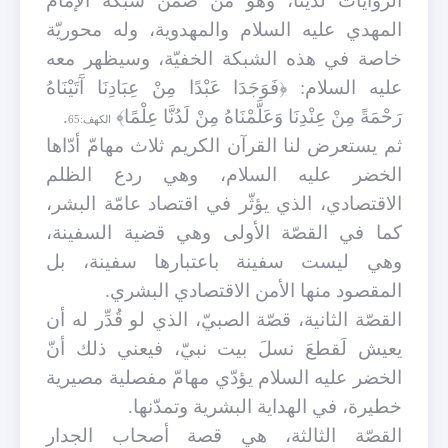
الروايات لدينا، وهو من ضمن شبكة الإمام
المهدي عليه السلام والمهدوية، وله محوريّة
خاصة في هذه الشبكة الخفيّة، وسيظهر معه
عليه السلام: ﴿فَوَجَدَا عَبْدًا مِنْ عِبَادِنَا آَتَيْنَاهُ
رَحْمَةً مِنْ عِنْدِنَا وَعَلَّمْنَاهُ مِنْ لَدُنَّا عِلْمًا﴾
.
الكهف:65
ثم يستعرض لنا القرآن الكريم ثلاث مهامّ أدّاها
الخضر عليه السلام، وهي ردع الظلم
الاقتصادي، الذي يؤثّر في اقتصاد عامّة البشر،
كما في القصّة الأولى وهي قضية السفينة،
وهي ليست سفينة باعتبارها سفينة، بل
المقصود منها الأمن الاقتصادي البشري.
القصّة الثانية، قصّة الصبيّ، الذي لو قُدِّر له أن
يعيش لَقطعَ نسلَ بيت نبيّ، فيعني ذلك أنّ
الخضر عليه السلام يؤدّي مهامّ مفصلية مصيرية
خطيرة، في الهداية البشرية وتمدّنها.
القصّة الثالثة، هي قصة أصحاب الجدار