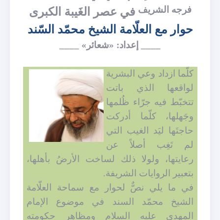
فرجه الشريف
في عصر الغَيبة الكبرى
حوار مع العلّامة الشيخ محمّد السّند
____ إعداد: «شعائر» ____
كلّما ازداد وعي البشرية
لواقعها الذي باتت
تتخبّط فيه جرّاء ظُلمها
وجَهلها، كلّما أدركت
حاجتَها ليَد الغيب التي
لم تَغِب أصلاً عن
رعايتها، ولولا ذلك لساخت الأرضُ بأهلها،
بتعبير الروايات الشريفة.
في ما يلي نصٌّ لحوار مع سماحة العلّامة
الشيخ محمّد السند في موضوع الإمام
المهدي عليه السلام ومظاهر حكومته