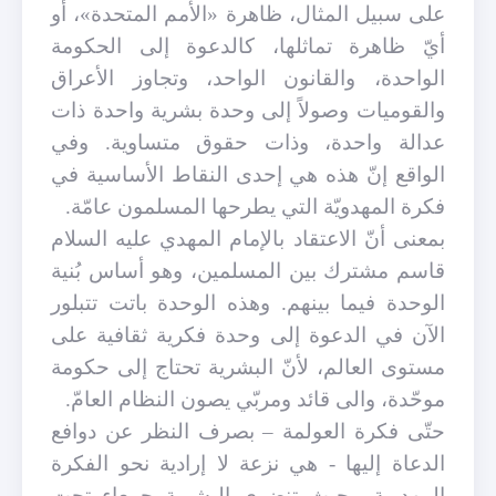
على سبيل المثال، ظاهرة «الأمم المتحدة»، أو
أيّ ظاهرة تماثلها، كالدعوة إلى الحكومة
الواحدة، والقانون الواحد، وتجاوز الأعراق
والقوميات وصولاً إلى وحدة بشرية واحدة ذات
عدالة واحدة، وذات حقوق متساوية. وفي
الواقع إنّ هذه هي إحدى النقاط الأساسية في
فكرة المهدويّة التي يطرحها المسلمون عامّة
.
بمعنى أنّ الاعتقاد بالإمام المهدي عليه السلام
قاسم مشترك بين المسلمين، وهو أساس بُنية
الوحدة فيما بينهم. وهذه الوحدة باتت تتبلور
الآن في الدعوة إلى وحدة فكرية ثقافية على
مستوى العالم، لأنّ البشرية تحتاج إلى حكومة
موحّدة، والى قائد ومربّي يصون النظام العامّ
.
حتّى فكرة العولمة – بصرف النظر عن دوافع
الدعاة إليها - هي نزعة لا إرادية نحو الفكرة
المهدوية، بحيث تنضوي البشرية جمعاء تحت