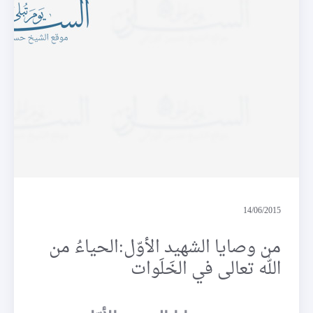
وصايا
14/06/2015
من وصايا الشهيد الأوّل:الحياءُ من
الله تعالى في الخَلَوات