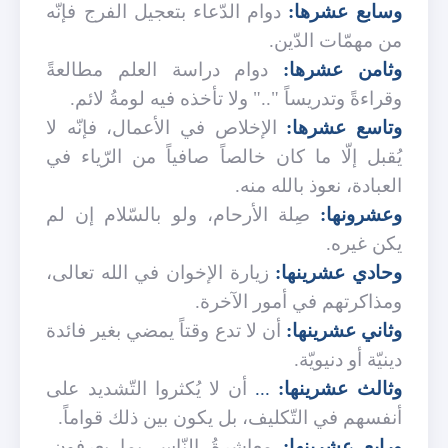
وسابع عشرها:
دوام الدّعاء بتعجيل الفرج فإنّه
من مهمّات الدّين.
وثامن عشرها:
دوام دراسة العلم مطالعةً
وقراءةً وتدريساً ".." ولا تأخذه فيه لومةُ لائم.
وتاسع عشرها:
الإخلاص في الأعمال، فإنّه لا
يُقبل إلّا ما كان خالصاً صافياً من الرّياء في
العبادة، نعوذ بالله منه.
وعشرونها:
صِلة الأرحام، ولو بالسّلام إن لم
يكن غيره.
وحادي عشرينها:
زيارة الإخوان في الله تعالى،
ومذاكرتهم في أمور الآخرة.
وثاني عشرينها:
أن لا تدع وقتاً يمضي بغير فائدة
دينيّة أو دنيويّة.
وثالث عشرينها:
...
أن لا يُكثروا التّشديد على
أنفسهم في التّكليف، بل يكون بين ذلك قواماً.
ورابع عشرينها:
معاشرةُ النّاس بما يعرفون،