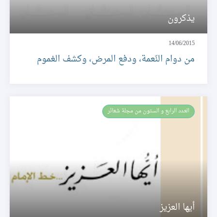
يذكرون
14/06/2015
من دوام النّعمة، ودفع المرض، وكشف الغموم
العـدد الرابع و الستون من مجلة شعائر
أيها العزيز