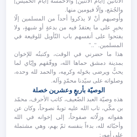
الأثانين [أيام الاثنين] والأخمسة [أيام الخميس]
والجُمَع، وإلّا فيومين منها.
وأُوصيهم أنْ لا يذكروا أحداً من المسلمين إلّا
بخيرٍ على ما يعتقدُ فيه من بدعةٍ أو شبهةٍ، ولا
يفتحوا على أنفسهم باب التّأويل للوقيعة في
المسلمين. ".."
هذا ما حضرني في الوقت، وكتبتُه للإخوان
بمدينة دمشق حماها الله، ووفّقهم وإيّاي لما
يحبُّ ويرضى بحَوله وكرمِه، والحمد لله وحده،
وصلواته على سيّدنا محمّدٍ وآله.
الوصيّة بأربعٍ وعشرين خصلة
هذه وصيّة العبد الضّعيف، كاتب الأحرف، محمّد
بن مكّي، تاب الله عليه توبةً نصوحاً، وكان عن
هفواته وزلّاته صفوحاً، إلى إخوانه في الله
وأحبّائه لله، بدءاً بنفسه ثمّ بهم، وهي مشتملة
على أمور: