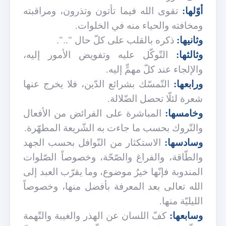
أوّلها:
تقوى الله فيما تأتون وتذرون، ومراقبته
ومخافته والحياء منه في الخلوات.
وثانيها:
ذكره بالقلب على كلّ حال "..".
وثالثها:
التّوكّل عليه وتفويض الأمور إليه،
والإلجاء عند كلّ مهمٍّ إليه.
ورابعها:
التّمسّك بشرائع الدّين، فلا يخرج عنها
شعرة لئلّا تحصل الضّلالة.
وخامسها:
المباشرة على الفرائض من الأفعال
والتّروك بحسب ما جاءت به الشّريعة المطهّرة.
وسادسها:
الاستكثار من النّوافل بحسب الجهد
والطّاقة، والفراغ والصّحّة، وخصوصاً الصّلوات
المندوبة فإنّها خيرُ موضوع، وما يقرّب العبد إلى
الله تعالى بعد المعرفة بأفضل منها، وخصوصاً
الليليّة منها.
وسابعها:
كفّ اللسان عن الهذر والغيبة والتّهمة