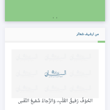
›
‹
من ارشيف شعائر
الخَوْفُ رَفيقُ القَلْبِ، وَالرَّجاءُ شَفيعُ النَّفْسِ