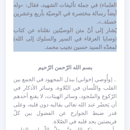
العلماء) في جملة تأليفات الشهيد، فقال: «وله
أيضاً رسالة مختصرة في الوصيّة بأربع وعشرين
خصلة..».
يُشار إلى أنّ متن الوصيّتين نقلناه عن كتاب
(وصايا العرفاء في السير والسلوك إلى الله)
لمعدّه السيد حسين نجيب محمد.
بسم الله الرّحمن الرّحيم
.. [وأُوصي إخواني] ببذل المجهود في الجمع بين
القلب واللّسان في التّلاوة، وسائر الأذكار في
الرّكوع والسّجود، وسائر الهيئات، لا يقنع أحدهم
أن يَحضُر عند الله تعالى بقالبه دون قلبه، وعلى
قدر ضبط الجوارح عن الفضول بين كلّ
فريضتين يجد قلبه في الصّلاة.
وأوصيهم بذكر الله عزَّ وجلَّ باللّسان والقلب،