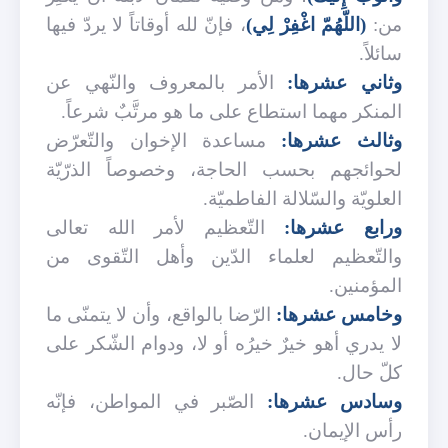
من:
(اللّهُمّ اغْفِرْ لِي)
، فإنّ لله أوقاتاً لا يردّ فيها
سائلاً.
وثاني عشرها:
الأمر بالمعروف والنّهي عن
المنكر مهما استطاع على ما هو مرتَّبٌ شرعاً.
وثالث عشرها:
مساعدة الإخوان والتّعرّض
لحوائجهم بحسب الحاجة، وخصوصاً الذرّيّة
العلويّة والسّلالة الفاطميّة.
ورابع عشرها:
التّعظيم لأمر الله تعالى
والتّعظيم لعلماء الدّين وأهل التّقوى من
المؤمنين.
وخامس عشرها:
الرّضا بالواقع، وأن لا يتمنّى ما
لا يدري أهو خيرٌ خيرُه أو لا، ودوام الشّكر على
كلّ حال.
وسادس عشرها:
الصّبر في المواطن، فإنّه
رأس الإيمان.