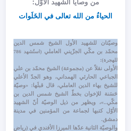
من وصايا الشهيد الأوّل:
الحياءُ من الله تعالى في الخَلَوات
وصيّتان للشهيد الأول الشيخ شمس الدين
محمّد بن مكّي الجزّيني العاملي
(استُشهد 786
:
للهجرة)
الأولى نقلاً عن (مجموعة) الشيخ محمّد بن علي
الجباعي الحارثي الهمداني، وهو الجدّ الأعلي
للشيخ بهاء الدين العاملي، قال قبلَها: «وصيّة
حَسَنة للإخوان بخطّ الشيخ شمس الدين بن
مكّي..»، ويظهر من ذيل الوصيّة أنّ الشهيد
الأوّل كتبها لجماعة من المؤمنين في مدينة
دمشق.
والوصيّة الثانية عدّها الميرزا الأفندي في (رياض