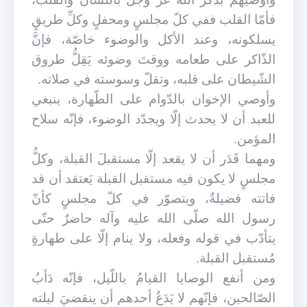
فأمّا القلب ففي كلّ مجلسٍ ومحفلٍ وكلِّ طريقٍ
يسلكونه، وعند الأكل والوضوء خاصّة، فإنَّ
الذّاكر على طعامه ووقتَ وضوئه يَقِلُّ طروق
الشّيطان على قلبه، وتقلّ وسوسته في صلاته.
وأوصي الإخوان بالدّوام على الطّهارة، ينبغي
للعبد أن لا يحدث إلّا ويجدّد الوضوء، فإنّه سلاح
المؤمن.
ومهما قَدَر أن لا يقعد إلّا مستقبلَ القبلة، وكلُّ
مجلسٍ لا يكون فيه مستقبل القبلة يَعتقد أن قد
فاتته فضيلةٌ، ويتصوّر في كلّ مجلسٍ كأنّ
رسول الله صلّى الله عليه وآله حاضرٌ حتّى
يتأدّب في قوله وفعله، ولا ينام إلّا على طهارةٍ
مُستقبل القبلة.
ومن أنفع الوصايا القيامُ باللّيل، فإنّه دَأبُ
الصّالحين، فإنّهم لا يَدَعُ أحدهم أن ينقضيَ ليلته