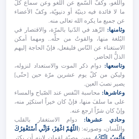
واللّغو، وكفّ السّمع عن اللّغو وعن سماع كلّ
ما لا فائدة فيه دينيّة أو دنيويّة، وكفّ الأعضاء
عن جميع ما يكره الله تعالى منه.
وثامنها:
الزّهد في الدّنيا بالمرّة، والاقتصار في
البُلغة منها، والقوتُ من حلِّه.. ومهما أمكن
الاستغناء عن النّاس فليفعل، فإنّ الحاجة إليهم
الذلُّ الحاضر.
وتاسعها:
دوام ذكر الموت والاستعداد لنزوله،
وليكن من كلّ يوم عشرين مرّة حين [حتّى]
يصير نصبَ العين.
وعاشرها:
محاسبة النّفس عند الصّباح والمساء
على ما سلفَ منها، فإنْ كان خيراً استكثِر منه،
وإنْ كان شرّاً ارجع عنه.
وحادي عشرها:
دوام الاستغفار بالقلب
واللّسان، وصورته: (
اللّهُمّ اغْفِرْ، فَإنِّي أَسْتَغْفِرُكَ
وَأَتُوبُ إِلَيْكَ)
، ومن وصيّة لقمان لابنه أن يكثِر