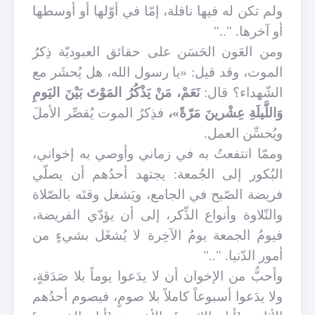
ولم تكن له فيها نافلة، إمّا في أوّلها أو أوسطها
أو آخرها. ".."
ومن العَون الحَسَن على حقائق العبوديّة ذِكرُ
الموت، وقد قيل: «يا رسول الله، هل يُحشَر مع
الشّهداء؟ قال:
نَعَمْ، مَنْ يَذْكُرُ المَوْتَ بَيْنَ اليَومِ
وَاللَّيلَةِ عِشْرينَ مَرّةً»،
فذِكرُ الموت يُقصِّر الأملَ
ويُحسِّن العمل.
وممّا انتفعتُ به في زماني وأوصي به إخواني،
البُكور إلى الجُمعة: يجتهد أحدُهم أن يصلّي
فريضة الصّبح في الجامع، ويَشغل وقتَه بالصّلاة
والتّلاوة وأنواع الذِّكر، إلى أن يؤدّي الفريضة،
فيومُ الجمعة يومُ الآخِرة لا يُشغَل بشيءٍ من
أمور الدّنيا. ".."
وأحبُّ من الإخوان أن لا يدَعوا يوماً بلا صَدَقةٍ،
ولا يدَعوا أسبوعاً كاملاً بلا صومٍ، فيصوم أحدُهم