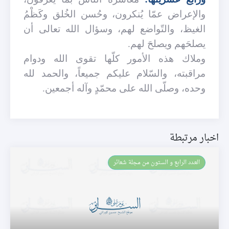
والإعراض عمّا يُنكرون، وحُسن الخُلق وكَظْمُ
الغيظ، والتّواضع لهم، وسؤال الله تعالى أن
يصلحَهم ويصلحَ لهم.
وملاك هذه الأمور كلّها تقوى الله ودوام
مراقبته، والسّلام عليكم جميعاً، والحمد لله
وحده، وصلّى الله على محمّدٍ وآله أجمعين.
اخبار مرتبطة
العـدد الرابع و الستون من مجلة شعائر