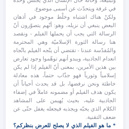
وتبليغه، وحالُه حال الإنسان الذي يجلس وحده
في غرفة ويتحدّث عن أسمى موضوع.
ولكنْ هناك اشتباه وخلْط موجود في أذهان
البعض ينبغي أن نزيله، وهو: أنّهم يتصوّرون أنّ
الرسالة التي يجب أن يحملها الفيلم - ونقصد
هنا رسالة الثورة الإسلاميّة وهي المحترمة
والمُقدّسة عندنا - تقتضي أن يتّجه الفيلم باتّجاه
انعدام الجاذبية، ويبدو أنهم توهّموا وجود تعارض
بين هذين الأمرين، بمعنى أنّ الفيلم إذا لم يكن
إسلامياً وثورياً فهو جذّاب حتماً، هذه معادلة
خاطئة ونحن نرفضها، بل قد يحدث أحياناً أن
يكون هدف الفيلم أو مضمونه عاملاً في إضفاء
الجاذبية عليه، بحيث يُهيمن على المشاهد
الكلام الذي يحبّه ويجذبه فيجعله يغفل حتّى عن
ضعف التقنية.
* ما هو الفيلم الذي لا يصلح للعرض بنظركم؟