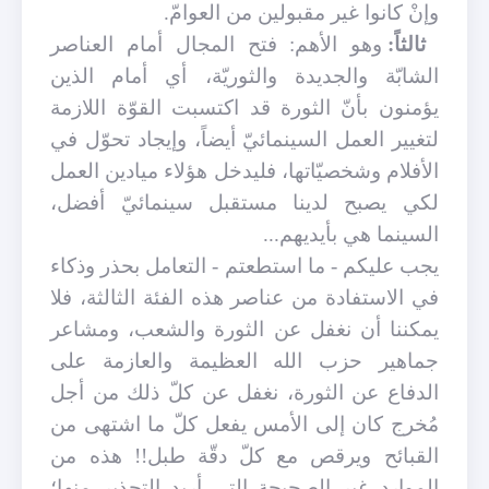
وإنْ كانوا غير مقبولين من العوامّ.
ثالثاً:
وهو الأهم: فتح المجال أمام العناصر
الشابّة والجديدة والثوريّة، أي أمام الذين
يؤمنون بأنّ الثورة قد اكتسبت القوّة اللازمة
لتغيير العمل السينمائيّ أيضاً، وإيجاد تحوّل في
الأفلام وشخصيّاتها، فليدخل هؤلاء ميادين العمل
لكي يصبح لدينا مستقبل سينمائيّ أفضل،
السينما هي بأيديهم...
يجب عليكم - ما استطعتم - التعامل بحذر وذكاء
في الاستفادة من عناصر هذه الفئة الثالثة، فلا
يمكننا أن نغفل عن الثورة والشعب، ومشاعر
جماهير حزب الله العظيمة والعازمة على
الدفاع عن الثورة، نغفل عن كلّ ذلك من أجل
مُخرج كان إلى الأمس يفعل كلّ ما اشتهى من
القبائح ويرقص مع كلّ دقّة طبل!! هذه من
الموارد غير الصحيحة التي أريد التحذير منها؛