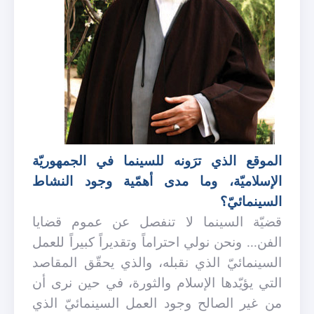
الموقع الذي ترَونه للسينما في الجمهوريّة
الإسلاميّة، وما مدى أهمّية وجود النشاط
السينمائيّ؟
قضيّة السينما لا تنفصل عن عموم قضايا
الفن... ونحن نولي احتراماً وتقديراً كبيراً للعمل
السينمائيّ الذي نقبله، والذي يحقّق المقاصد
التي يؤيّدها الإسلام والثورة، في حين نرى أن
من غير الصالح وجود العمل السينمائيّ الذي