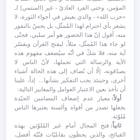
المؤمن، وحتى الفرد العاديّ - غير [المنتمي] لـ
«حزب الله» - والذي يعيش في أجواء الثورة، لا
يشعر بأي احترام لهذا المُمثّل، بل يحسّ بالنفور
منه، أقول إنّ هذا الحضور هو أمر سلبي، فحتّى
لو جاء هذا المُمثّل، مثلاً، ليفتح القرآن ويفسّر
آية منه، فلا شكّ في أنّه سيُضعف مفهوم هذه
الآية والرسالة التي تحملها، لأنّ الناس لا
يصدّقونه، إلّا أن تُضاف إلى هذه الحالة أشياء
أخرى، وحينئذ يجب التفكير بشأنها... إذاً، علينا
أن نأخذ بعين الاعتبار العوامل والمعايير التالية:
أولاً:
معيار عدم إضعاف المضامين الجيّدة
بجعلها تصدر من أفواه وألسنة يعتبرها الناس
مُلوّثة.
ثانياً:
فتح المجال أمام غير المُلوّثين بهذه
القبائح، والذين يحظَون بقابليّات فنّيّة أفضل،