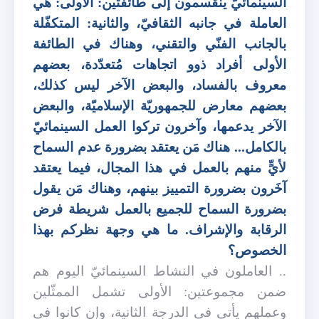
السينمائيّ ينقسمون إلى طائفتين: الأولى: هي
العاملة في جانبه الثقافيّ، والثانية: المتكفّلة
بالجانب الفنّي والتقني، وهناك في الطائفة
الأولى أفراد ذوو اتجاهات مُتعدّدة، بعضهم
معروف بالفساد، والبعض الآخر ليس كذلك،
بعضهم معارض للجمهوريّة الإسلاميّة، والبعض
الآخر يدعمها، وآخرون تركوا العمل السينمائيّ
بالكامل... هناك مَن يعتقد بضرورة عدم السماح
لأيٍّ منهم بالعمل في هذا المجال، فيما يعتقد
آخَرون بضرورة التمييز بينهم، وهناك مَن يقول
بضرورة السماح للجميع بالعمل شريطة فرض
الرقابة والإشراف. ما هي وجهة نظركم بهذا
الخصوص؟
.. العاملون في النشاط السينمائيّ اليوم هم
ضمن مجموعتين: الأولى تشمل الممثّلين
وعملهم يأتي في الدرجة الثانية، وإن كانوا في