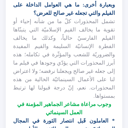
وبعبارة أخرى: ما هي العوامل الداخلة على
الفيلم والتي تجعله غير صالح للعرض؟
تشمل المحذورات كلّ ما من شأنه إحياء أو
تقوية ما يخالف القيم الإسلاميّة التي يتبنّاها
الفيلم الفارسيّ حالياً، وكذلك ما يخالف
الفطرة الإنسانيّة السليمة والقيم المفيدة
والضروريّة للشعب والمؤثّرة في تكامله؛ هذه
أبرز المحذورات التي يؤدّي وجودها في فيلم ما
إلى جعله غير صالح ويجعلنا نرفضه؛ ولا اعتراض
لنا على الأعمال السينمائيّة الخالية من هذه
المحذورات. نعم، إنّ درجة قبولنا لها ترتبط
بمستواها.
وجوب مراعاة مشاعر الجماهير المؤمنة في
العمل السينمائي
* العاملون قَبل انتصار الثورة في المجال