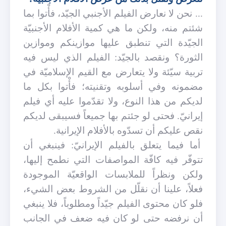
... نحن لا نعارض الفيلم الأجنبي الجيّد، فأْتوا بما
شئتم منه، ولكن ما هي كمية الأفلام الأجنبيّة
الجيّدة التي تنطبق عليها موازينكم وموازين
الثورة؟ ونقصد بالجيّد: الفيلم الذي ليس فيه
تربية سيّئة ولا يتعارض مع القيم الإسلاميّة في
مضمونه وفي أسلوبه وتقنيته؛ فأْتوا بكل ما
لديكم من هذا النوع، ولا تقدّموا عليه أي فيلم
إيرانيّ. فحتى لو جئتم بها جميعاً فسيبقى لديكم
نقص عليكم أن تسدّوه بالأفلام الإيرانية.
أما فيما يتعلق بالفيلم الإيرانيّ: فينبغي أن
تتوفّر فيه كافّة المواصفات التي نطمح إليها،
ولكن ونظراً للملابسات الواقعيّة الموجودة
فعلاً، علينا أن نقلّل من الشروط بعض الشيء،
فلو كان محتوى الفيلم جيّداً ومطلوباً، فلا ينبغي
أن نرفضه حتى لو كان فيه ضعف في الجانب