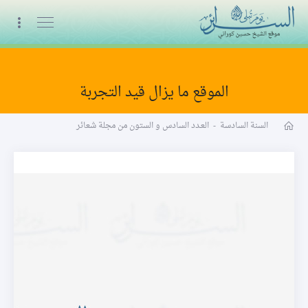
البث المباشر
الموقع ما يزال قيد التجربة
مجلة شعائر word
السنة السادسة
-
العـدد السادس و الستون من مجلة شعائر