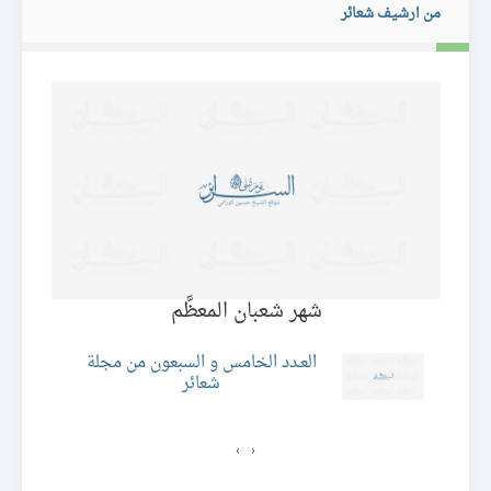
من ارشيف شعائر
شهر شعبان المعظَّم
العـدد الخامس و السبعون من مجلة
شعائر
ئر
›
‹