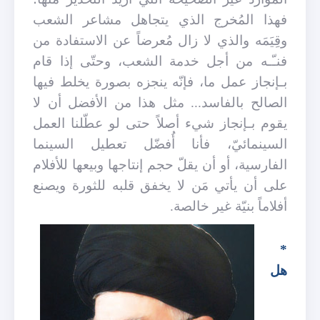
فهذا المُخرج الذي يتجاهل مشاعر الشعب
وقِيَمَه والذي لا زال مُعرضاً عن الاستفادة من
فنـّـه من أجل خدمة الشعب، وحتّى إذا قام
بـإنجاز عمل ما، فإنّه ينجزه بصورة يخلط فيها
الصالح بالفاسد... مثل هذا من الأفضل أن لا
يقوم بـإنجاز شيء أصلاً حتى لو عطّلنا العمل
السينمائيّ، فأنا أُفضّل تعطيل السينما
الفارسية، أو أن يقلّ حجم إنتاجها وبيعها للأفلام
على أن يأتي مَن لا يخفق قلبه للثورة ويصنع
أفلاماً بنيّة غير خالصة.
*
هل