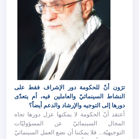
ترَون أنّ للحكومة دور الإشراف فقط على
النشاط السينمائيّ والعاملين فيه، أم يتعدّى
دورها إلى التوجيه والإرشاد والدعم أيضاً؟
أعتقد أنّ الحكومة لا يمكنها عزل دورها تجاه
المجال السينمائيّ عن المسؤوليّات
التوجيهيّة... فلا يمكننا أن نضع العمل السينمائيّ