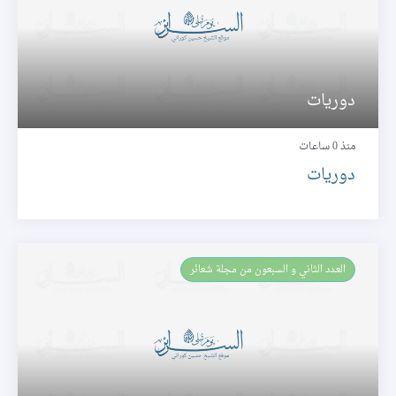
دوريات
منذ 0 ساعات
دوريات
العـدد الثاني و السبعون من مجلة شعائر