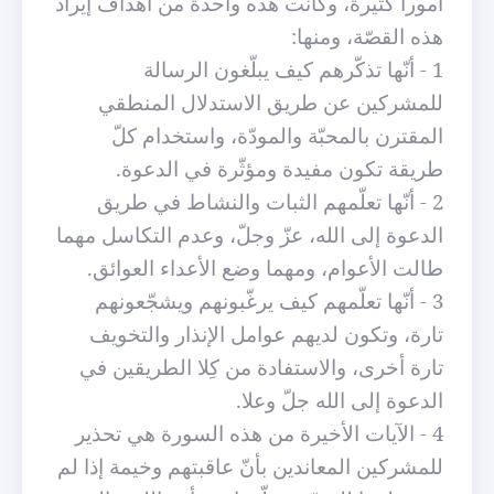
أموراً كثيرة، وكانت هذه واحدة من أهداف إيراد
هذه القصّة، ومنها:
1 - أنّها تذكّرهم كيف يبلّغون الرسالة
للمشركين عن طريق الاستدلال المنطقي
المقترن بالمحبّة والمودّة، واستخدام كلّ
طريقة تكون مفيدة ومؤثّرة في الدعوة.
2 - أنّها تعلّمهم الثبات والنشاط في طريق
الدعوة إلى الله، عزّ وجلّ، وعدم التكاسل مهما
طالت الأعوام، ومهما وضع الأعداء العوائق.
3 - أنّها تعلّمهم كيف يرغّبونهم ويشجّعونهم
تارة، وتكون لديهم عوامل الإنذار والتخويف
تارة أخرى، والاستفادة من كِلا الطريقين في
الدعوة إلى الله جلّ وعلا.
4 - الآيات الأخيرة من هذه السورة هي تحذير
للمشركين المعاندين بأنّ عاقبتهم وخيمة إذا لم