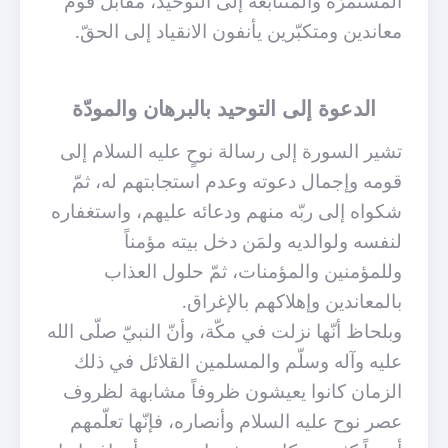
المستمرّة والمتتابعة إلى التوحيد، مقابل قوم
معاندين ومتكبّرين يأنفون الانقياد إلى الحقّ.
الدعوة إلى التوحيد بالبرهان والمودّة
تشير السورة إلى رسالة نوحٍ عليه السلام إلى
قومه وإجمال دعوته وعدم استجابتهم له، ثمّ
شكواه إلى ربّه منهم ودعائه عليهم، واستغفاره
لنفسه ولوالديه ولمَن دخل بيته مؤمناً
وللمؤمنين والمؤمنات، ثمّ حلول العذاب
بالمعاندين وإهلاكهم بالإغراق.
وبلحاظ أنّها نزلت في مكّة، وأنّ النبيّ صلّى الله
عليه وآله وسلّم والمسلمين القلائل في ذلك
الزمان كانوا يعيشون ظروفاً مشابهة لظروف
عصر نوح عليه السلام وأنصاره، فإنّها تعلّمهم