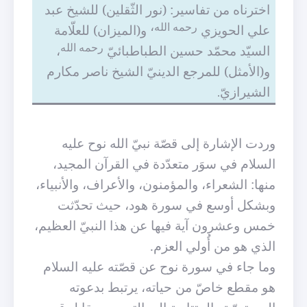
اخترناه من تفاسير: (نور الثّقلين) للشيخ عبد
،
رحمه الله
علي الحويزي
و(الميزان) للعلّامة
رحمه الله
السيّد محمّد حسين الطباطبائيّ
،
و(الأمثل) للمرجع الدينيّ الشيخ ناصر مكارم
الشيرازيّ
.
وردت الإشارة إلى قصّة نبيّ الله نوح عليه
السلام في سوَر متعدّدة في القرآن المجيد،
منها: الشعراء، والمؤمنون، والأعراف، والأنبياء،
وبشكل أوسع في سورة هود، حيث تحدّثت
خمس وعشرون آية فيها عن هذا النبيّ العظيم،
الذي هو من أُولي العزم.
وما جاء في سورة نوح عن قصّته عليه السلام
هو مقطع خاصّ من حياته، يرتبط بدعوته