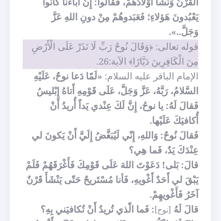
القَرْنُ وَنَشَأَ أَوْلادُهُمْ، فَقالوا: إِنَّ آباءَنا كَانُوا
يَعْبُدونَ هَؤلاءِ؛ فَعَبَدوهُمْ مِنْ دونِ اللهِ عَزَّ
وَجَلَّ..».
قوله تعالى: ﴿وَقَالَ نُوحٌ رَبِّ لَا تَذَرْ عَلَى الْأَرْضِ
مِنَ الْكَافِرِينَ دَيَّارًا﴾ الآية:26.
الإمام الباقر عليه السلام:
«لَمّا دَعا نوحٌ، عَلَيْهِ
السَّلامُ، رَبَّهُ، عَزَّ وَجَلَّ، عَلَى قَوْمِهِ أَتاهُ إِبْليسُ
فَقالَ لَهُ: يا نوحُ، إِنَّ لَكَ عِنْدي يَداً أُريدُ أَنْ
أُكافيَكَ عَلَيْها.
فَقالَ نُوحٌ: وَاللهِ، إِنّي لَيُبَغَّضُ إِلَيَّ أَنْ يَكونَ لي
عِنْدَكَ يَدٌ، فَما هِي؟
قالَ: بَلى! دَعَوْتَ اللهَ عَلَى قَوْمِكَ فَأَغْرَقَهُمْ فَلَمْ
يَبْقَ لي أَحَدٌ أَغْويهِ، فَأنا مُسْتَريحٌ حَتّى يَنْشَأَ قَرْنٌ
آخَرُ فَأَغْويهِمْ.
قالَ لَهُ
: فَما الّذي تُريدُ أَنْ تُكافيَني بِهِ؟
[نوح]