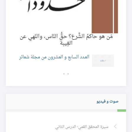
خط
مَن هو حاكمُ الشَّرع؟ حقُّ النّاس، والنّهي عن
الغِيبة
العـدد السابع و العشرون من مجلة شعائر
›
‹
صوت و فيديو
سيرة المحقق القمي- الدرس الثاني