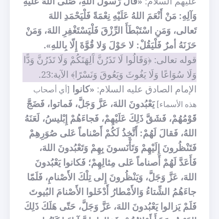
عليهم السلام:
«قالَ رَسولُ اللهِ، صَلَّى اللهُ عَلَيْهِ
وَآلِهِ: مَنْ أَنْعَمَ اللهُ عَلَيْهِ نِعْمَةً فَلْيَحْمَدِ اللهَ
تَعالى، وَمَنِ اسْتَبْطَأَ الرِّزْقَ فَلْيَسْتَغْفِرِ اللهَ، وَمَنْ
حَزَنَهُ أمرٌ فَلْيَقُلْ: لا حَوْلَ وَلا قُوَّةَ إِلّا بِاللهِ».
قوله تعالى: ﴿وَقَالُوا لَا تَذَرُنَّ آَلِهَتَكُمْ وَلَا تَذَرُنَّ وَدًّا
وَلَا سُوَاعًا وَلَا يَغُوثَ وَيَعُوقَ وَنَسْرًا﴾ الآية:23.
الإمام الصادق عليه السلام:
«كانوا
[أي أصحاب
يَعْبُدونَ اللهَ، عَزَّ وَجَلَّ، فَماتوا، فَضَجَّ
هذه الأسماء]
قَوْمُهُمْ، فَشَقَّ ذَلِكَ عَلَيْهِمْ، فَجاءَهُمْ إِبْليسُ، لَعَنَهُ
اللهُ، فَقالَ لَهُمْ: أَتَّخِذُ لَكُمْ أَصْناماً عَلى صُوَرِهِمْ
فَتَنْظُرونَ إِلَيْهِمْ وَتَأْنَسونَ بِهِمْ وَتَعْبُدونَ اللهَ،
فَأَعَدَّ لَهُمْ أَصناماً عَلى مِثالِهِمْ؛ فَكانوا يَعْبُدونَ
اللهَ، عَزَّ وَجَلَّ، وَيَنْظُرونَ إِلى تِلْكَ الأَصْنامِ، فَلَمّا
جاءَهُمُ الشِّتاءُ وَالأَمْطارُ أَدْخَلوا الأَصْنامَ البُيوتَ
فَلَمْ يَزالوا يَعْبُدونَ اللهَ، عَزَّ وَجَلَّ، حَتّى هَلَكَ ذَلِكَ