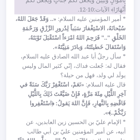
أَنْهَارًا﴾ الآيات:10-12.
* أمير المؤمنين عليه السلام:
«.. وَقَدْ جَعَلَ اللهُ،
سُبْحانَهُ، الاسْتِغْفارَ سَبَباً لِدُرورِ الرِّزْقِ وَرَحْمَةِ
الخَلْقِ ".." فَرَحِمَ اللهُ امْرَءاً اسْتَقْبَلَ تَوْبَتَهُ،
وَاسْتَقالَ خَطيئَتَهُ، وَبادَرَ مَنِيَّتَهُ».
* سأل رجلٌ أبا عبد الله الصادق عليه السلام،
فقال له: جُعلت فداك، إنّي كثير المال وليس
يولَد لي ولد، فهل من حيلة؟
قال عليه السلام:
«نَعَمْ، اسْتَغْفِرْ رَبَّكَ سَنَةً في
آخِرِ اللَّيْلِ مِئَةَ مَرَّةٍ، فَإِنْ ضَيَّعْتَ ذَلِكَ بِاللَّيْلِ
فَاقْضِهِ بِالنَّهارِ، فَإِنَّ اللهَ يَقولُ: ﴿اسْتَغْفِروا
رَبَّكُمْ..﴾».
* الإمام عليّ بن الحسين زين العابدين، عن
أبيه، عن أمير المؤمنين عليّ بن أبي طالب