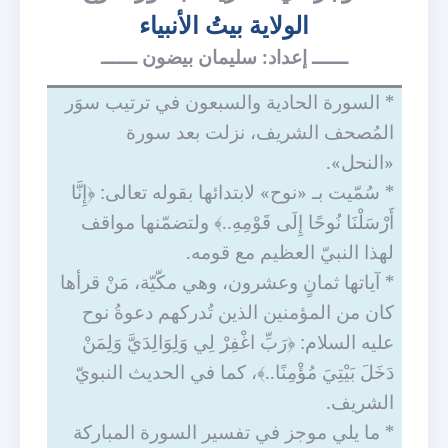
الولاية بيتُ الأنبياء
ــــــ إعداد: سليمان بيضون ــــــ
* السورة الحادية والسبعون في ترتيب سوَر
المُصحف الشريف، نزلت بعد سورة
«النحل».
* سُمّيت بـ «نوح»
لابتدائها ب
قوله تعالى: ﴿إِنَّا
أَرْسَلْنَا نُوحًا إِلَى قَوْمِهِ..﴾ ولتضمّنها مواقف
لهذا النبيّ العظيم مع قومه.
* آياتها ثمانٍ وعشرون، وهي مكّيّة، مَنْ قرأها
كان من المؤمنين الذين تُدركهم دعوةُ نوح
عليه السلام: ﴿رَبِّ اغْفِرْ لِي وَلِوَالِدَيَّ وَلِمَنْ
دَخَلَ بَيْتِيَ مُؤْمِنًا..﴾، كما في الحديث النبويّ
الشريف.
* ما يلي موجز في تفسير السورة المباركة