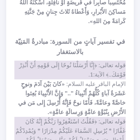
مُحْتَسِباً صابِراً في فَريضَةٍ أَوْ نافِلَةٍ، أَسْكَنَهُ اللهُ
مَساكِنَ الأَبْرارِ، وَأَعْطاهُ ثَلاثَ جِنانٍ مِنْ جَنَّتِهِ
كَرامَةً مِنَ اللهِ».
في تفسير آياتٍ من السورة: مبادرةُ المَنِيّة
بالاستغفار
قوله تعالى: ﴿إِنَّا أَرْسَلْنَا نُوحًا إِلَى قَوْمِهِ أَنْ أَنْذِرْ
قَوْمَكَ..﴾ الآية:1.
الإمام الباقر عليه السلام:
«كانَ بَيْنَ آدَمَ ونوحٍ
عَشَرَةُ آباءٍ كُلُّهُمْ أَنْبِياءُ ".." وَإِنَّ الأَنْبِياءَ بُعِثوا
خاصَّةً وعامَّةً، فَأَمّا نوحٌ فَإِنَّهُ أُرْسِلَ إِلى مَن في
الأَرْضِ بِنُبُوَّةٍ عامَّةٍ وَرِسالَةٍ عامَّةٍ».
قوله تعالى: ﴿فَقُلْتُ اسْتَغْفِرُوا رَبَّكُمْ إِنَّهُ كَانَ
غَفَّارًا * يُرْسِلِ السَّمَاءَ عَلَيْكُمْ مِدْرَارًا * وَيُمْدِدْكُمْ
بِأَمْوَالٍ وَبَنِينَ وَيَجْعَلْ لَكُمْ جَنَّاتٍ وَيَجْعَلْ لَكُمْ