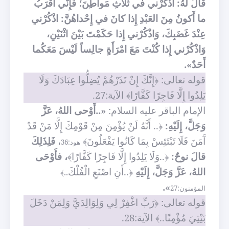
قالَ لَهُ: اذْكُرْني في ثَلاثِ مَواطِنَ؛ فَإِنّي أَقْرَبُ
ما أَكونُ مِنَ العَبْدِ إِذا كانَ في إِحْداهُنَّ: اذْكُرْني
عِنْدَ غَضَبِكَ، وَاذْكُرْني إِذا حَكَمْتَ بَيْنَ اثْنَيْنِ،
وَاذْكُرْني إِذا كُنْتَ مَعَ امْرَأَةٍ جالِساً لَيْسَ مَعَكُما
أَحَدٌ».
قوله تعالى: ﴿إِنَّكَ إِنْ تَذَرْهُمْ يُضِلُّوا عِبَادَكَ وَلَا
يَلِدُوا إِلَّا فَاجِرًا كَفَّارًا﴾ الآية:27.
الإمام الباقر عليه السلام:
«..أَوْحى اللهُ، عَزَّ
وَجَلَّ، إِلَيْهِ:
﴿.. أَنَّهُ لَنْ يُؤْمِنَ مِنْ قَوْمِكَ إِلَّا مَنْ قَدْ
آَمَنَ فَلَا تَبْتَئِسْ بِمَا كَانُوا يَفْعَلُونَ﴾
،
فَلِذَلِكَ
هود:36
قالَ نوحٌ:
﴿..وَلَا يَلِدُوا إِلَّا فَاجِرًا كَفَّارًا﴾
، فأَوْحَى
اللهُ، عَزَّ وَجَلَّ، إِلَيْهِ
﴿..أَنِ اصْنَعِ الْفُلْكَ
..﴾
».
المؤمنون:27
قوله تعالى: ﴿رَبِّ اغْفِرْ لِي وَلِوَالِدَيَّ وَلِمَنْ دَخَلَ
بَيْتِيَ مُؤْمِنًا..﴾ الآية:28.