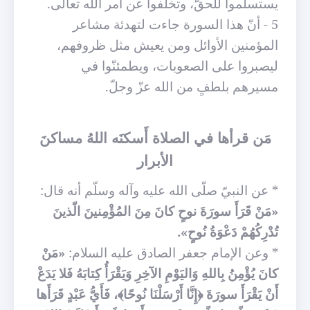
يستسلموا للحقّ، وتخلّفوا عن أمر الله تعالى.
5 - أنّ هذا السورة جاءت لتهدئة مشاعر
المؤمنين الأوائل ومن يعيش مثل ظروفهم،
ليصبروا على الصعوبات، ويطمئنّوا في
مسيرهم بلطفٍ من الله عزّ وجلّ.
مَن قرأها في الصلاة أَسكنَه اللهُ مساكنَ
الأبرار
* عن النبيّ صلّى الله عليه وآله وسلّم أنه قال:
«مَنْ قَرَأَ سورَةَ نوحٍ كانَ مِنَ المُؤْمِنينَ الّذينَ
تُدْرِكُهُمْ دَعْوَةُ نُوحٍ».
* وعن الإمام جعفر الصادق عليه السلام:
«مَنْ
كانَ يُؤْمِنُ بِاللهِ وَاليَوْمِ الآخِرِ وَيَقْرَأُ كِتابَهُ فَلا يَدَعْ
أَنْ يَقْرَأَ سورَةَ ﴿إِنَّا أَرْسَلْنَا نُوحًا﴾، فَأَيُّ عَبْدٍ قَرَأَها