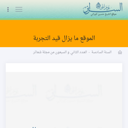
البث المباشر
الموقع ما يزال قيد التجربة
مجلة شعائر word
السنة السادسة
-
العـدد الثاني و السبعون من مجلة شعائر