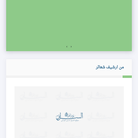
صف
›
‹
من ارشيف شعائر