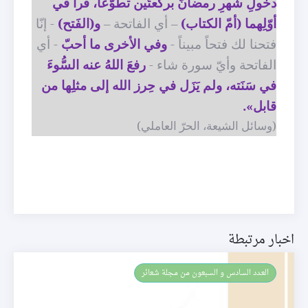
دخولِ شَهرِ رمضانَ بركعتَين تطوُّعا
، قرأَ في
أوّلِهما (
أ
مّ الكتاب)
– أي الفاتحة –
و(الفَتح)
- إنّا
فتحنا لك فتحاً مبيناً -
وفي ال
خرى ما أحبّ
- أي
الفاتحة وأيّ سورة شاء -
رفعَ اللهُ عنه السُّوءَ
في سَنَته، ولم يَزَل في حِرز الله إلى مثلِها من
قابل»
.
(وسائل الشيعة، الحرّ العاملي)
اخبار مرتبطة
العـدد السادس و السبعون من مجلة شعائر