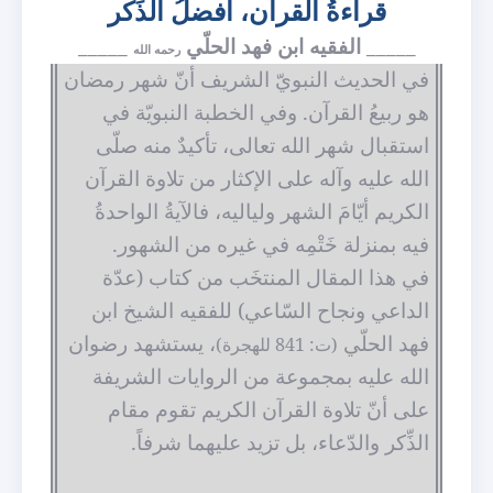
قراءةُ القرآن، أفضلُ الذِّكر
_____ الفقيه ابن فهد الحلّي
_____
رحمه الله
في الحديث النبويّ الشريف أنّ شهر رمضان
هو ربيعُ القرآن. وفي الخطبة النبويّة في
استقبال شهر الله تعالى، تأكيدٌ منه صلّى
الله عليه وآله على الإكثار من تلاوة القرآن
الكريم أيّامَ الشهر ولياليه، فالآيةُ الواحدةُ
فيه بمنزلة خَتْمِه في غيره من الشهور.
في هذا المقال المنتخَب من كتاب (عدّة
الداعي ونجاح السّاعي) للفقيه الشيخ ابن
فهد الحلّي
، يستشهد رضوان
(ت: 841 للهجرة)
الله عليه بمجموعة من الروايات الشريفة
على أنّ تلاوة القرآن الكريم تقوم مقام
الذِّكر والدّعاء، بل تزيد عليهما شرفاً.