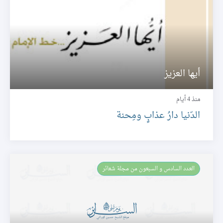
أيها العزيز
منذ 4 أيام
الدّنيا دارُ عذابٍ ومِحنة
العـدد السادس و السبعون من مجلة شعائر