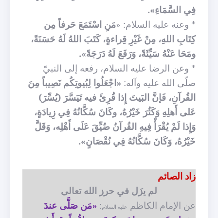
فِي السَّمَاءِ».
*
وعنه عليه السلام: «
مَنِ اسْتَمَعَ حَرفاً مِن
كِتَابِ اللهِ، مِنْ غَيْرِ قِراءةٍ، كَتَبَ اللهُ لَهُ حَسَنَةً،
ومَحَا عَنْهُ سَيِّئَةً، وَرَفَعَ لَهُ دَرَجَةً».
* وعن الرضا عليه السلام، رفعه إلى النبيّ
صلّى الله عليه وآله:
«اجْعَلُوا لِبُيوتِكُم نَصِيباً مِنَ
القُرآنِ، فَإنَّ البَيتَ إِذا قُرِئَ فيه تَيَسَّرَ (يُسِّرَ)
عَلى أَهلِهِ وَكَثُرَ خَيْرُهُ، وكَانَ سُكَّانُهُ فِي زِيادَةٍ،
وَإِذا لَمْ يُقْرَأْ فِيهِ القُرآنُ ضُيِّقَ عَلَى أَهْلِه، وَقَلَّ
خَيْرُهُ، وَكَانَ سُكَّانُهُ فِي نُقْصَانٍ».
زاد الصائم
لم يزَل في حرز الله تعالى
عن الإمام الكاظم
:
«مَن صَلَّى عندَ
عليه السلام