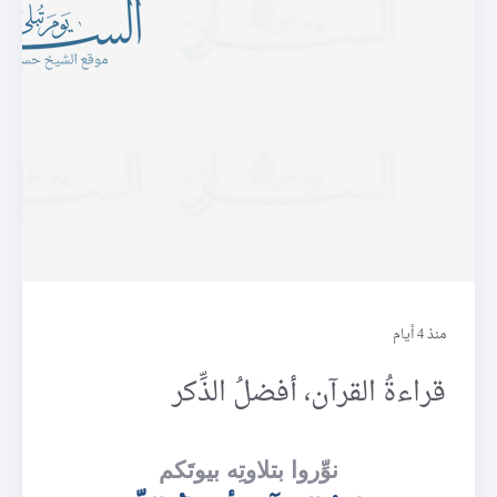
يذكرون
منذ 4 أيام
قراءةُ القرآن، أفضلُ الذِّكر
نوِّروا بتلاوتِه بيوتَكم