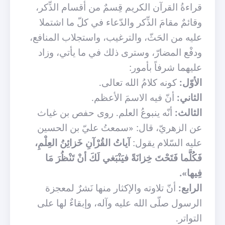
قراءةُ القرآن الكريم قِسمٌ من أقسام الذِّكر،
وقائمٌ مقامَ الذِّكر والدّعاء في كلّ ما اشتملا
عليه من الحَثّ، والترغيب، واستجلاب المنافع،
ودفْع المضارّ، وسترى ذلك في ما يأتي، وزاد
عليهما شرفاً بأمور:
الأوّل:
كونه كلامُ الله تعالى.
الثاني:
أنّ فيه الاسمَ الأعظم.
الثالث:
أنّه ينبوعُ العلم. روى حفص بن غياث
عن الزهريّ، قال: «سمعتُ عليّ بن الحسين
عليه السّلام يقول:
آياتُ القُرْآنِ خَزائِنُ العِلْمِ،
فَكُلَّما فَتَحْتَ خِزانَةً فيَنْبَغي لَكَ أنْ تَنْظُرَ مَا
فِيها».
الرابع:
أنّ تلاوته والإكثار منها نَشرٌ لمعجزة
الرسول صلّى الله عليه وآله، وإبقاءٌ لها على
التواتر.