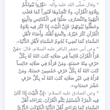
* وقال صلّى الله عليه وآله: «
نَوِّرُوا بُيُوتَكُمْ
بِتِلَاوَةِ الْقُرْآنِ، ولَا تَتَّخِذُوهَا قُبُوراً كَمَا فَعَلَتِ
الْيَهُودُ والنَّصَارَى، صَلَّوْا فِي الْكَنَائِسِ والْبِيَعِ
وعَطَّلُوا بُيُوتَهُمْ؛ فَإِنَّ الْبَيْتَ إِذَا كَثُرَ فِيه تِلَاوَةُ
الْقُرْآنِ كَثُرَ خَيْرُهُ، واتَّسَعَ أَهْلُهُ، وأَضَاءَ لأَهْلِ
السَّمَاءِ كَمَا تُضِيءُ نُجُومُ السَّمَاءِ لأَهْلِ الدُّنْيَا».
* وعن أبي جعفر الباقر عليه السلام، قَالَ:
«مَنْ
قَرَأَ الْقُرْآنَ قَائِماً فِي صَلَاتِه كَتَبَ اللهُ لَهُ بِكُلِّ
حَرْفٍ مِئَةَ حَسَنَةٍ، ومَنْ قَرَأَهُ فِي صَلَاتِه جَالِساً
كَتَبَ اللهُ لَهُ بِكُلِّ حَرْفٍ خَمْسِينَ حَسَنَةً، ومَنْ
قَرَأَهُ فِي غَيْرِ صَلَاتِه كَتَبَ اللهُ لَه بِكُلِّ حَرْفٍ
عَشْرَ حَسَنَاتٍ».
* وعن الصادق عليه السلام: «
إِنَّ الْبَيْتَ إِذَا كَانَ
فِيه الْمَرْءُ الْمُسْلِمُ يَتْلُو الْقُرْآنَ، يَتَرَاءَاه أَهْلُ
السَّمَاءِ كَمَا يَتَرَاءَى أَهْلُ الدُّنْيَا الْكَوْكَبَ الدُّرِّيَّ