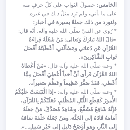
الخامس:
حصولُ الثواب على كلّ حرفٍ منه
على ما يأتي، ولم يَرِد مثلُ ذلك في غيره.
ولنورد من ذلك جملةً يسيرة في أخبار:
* رُوي عن النبيّ صلّى الله عليه وآله، أنّه قال:
«قالَ اللهُ تَبارَكَ وَتَعالى: مَنْ شَغَلَهُ قِراءَةُ
القُرْآنِ عَن دُعائي ومَسْألَتي، أَعْطَيْتُهُ أَفْضَلَ
ثَوابِ الشَّاكِرينَ».
* وعنه صلّى الله عليه وآله قال: «
مَنْ أَعْطاهُ
اللهُ القُرْآنَ فَرأَى أنَّ أَحَداً أُعْطِيَ أَفْضَلَ مِمَّا
أُعْطي، فَقَدْ صَغَّرَ عَظِيماً وعَظَّمَ صَغيراً».
* وعنه صلّى الله عليه وآله: «
إذا الْتَبَسَتْ علَيْكُمُ
الأُمورُ كَقِطَعِ اللَّيْلِ المُظْلِمِ، فَعَلَيْكُمْ بِالقُرْآنِ،
فَإِنَّهُ شَافِعٌ مُشَفَّعٌ، وشَاهِدٌ مُصَدَّقٌ، مَنْ جَعَلَهُ
أمَامَهُ قَادَهُ إلى الجَنَّة، ومَنْ جَعَلَهُ خَلْفَهُ سَاقهُ
إلى النَّارِ، وهو أَوْضَحُ دَليلٍ إلى خَيْرِ سَبيلٍ...».