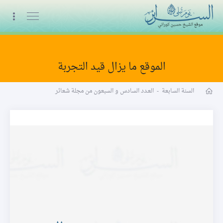
البث المباشر
الموقع ما يزال قيد التجربة
مجلة شعائر word
السنة السابعة
-
العـدد السادس و السبعون من مجلة شعائر