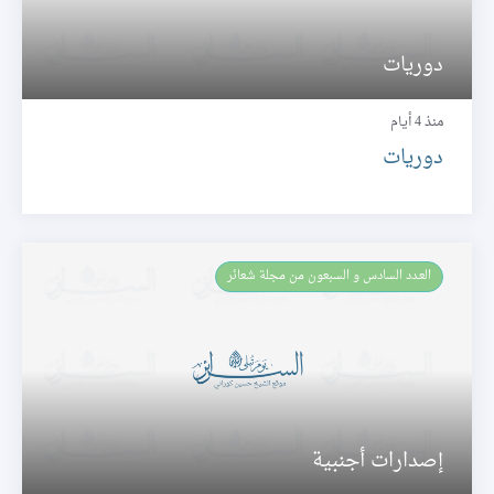
دوريات
منذ 4 أيام
دوريات
العـدد السادس و السبعون من مجلة شعائر
إصدارات أجنبية