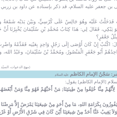
ن جعفر عليه السلام، قد ذكر بإسناده عن داود بن زربي 
يْتُه فَدَخَلْتُ عَلَيْه وهُوَ جَالِسٌ عَلَى كُرْسِيٍّ، وبَيْنَ يَدَيْه شَمْعَةٌ 
َ يَبْكِي، فَقَالَ لِي: هَذَا كِتَابُ مُحَمَّدِ بْنِ سُلَيْمَانَ يُخْبِرُنَا أَنَّ جَ
مِثْلُ جَعْفَرٍ؟
الَ: اكْتُبْ إِنْ كَانَ أَوْصَى إِلَى رَجُلٍ وَاحِدٍ بِعَيْنِه فَقَدِّمْهُ واضْرِب
َاحِدُهُمْ أَبُو جَعْفَرٍ الْمَنْصُورُ، ومُحَمَّدُ بْنُ سُلَيْمَانَ، وعَبْدُ الله
(مهج الدعوات، السيّد
ر: سَجْنُ الإمام الكاظم
عليه السلام
سلام
يقول:
[الإمام الكاظم]
أَنَّهُمْ مِنَّا خُلِقُوا مِنْ طِينَتِنَا; مَنْ أَحَبَّهُمْ فَهُوَ مِنَّا وَمَنْ أَبْغَضَه
يَفُوزُونَ بِكَرَامَةِ اللهِ، مَا مِنْ أَحَدٍ مِنْ شِيعَتِنَا يَمْرَضُ إِلاَّ مَرِضْنَا 
رَحِهِ، وَلاَ يَغِيبُ عَنَّا أَحَدٌ مِنْ شِيعَتِنَا أَيْنَ كَانَ فِي شَرْقِ الأَرْضِ أَوْ غَرْب