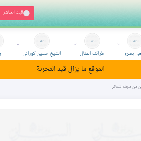
البث المباشر
ي بصري
طرائف المقال
الشيخ حسين كوراني
ب
الموقع ما يزال قيد التجربة
ون من مجلة شعائر