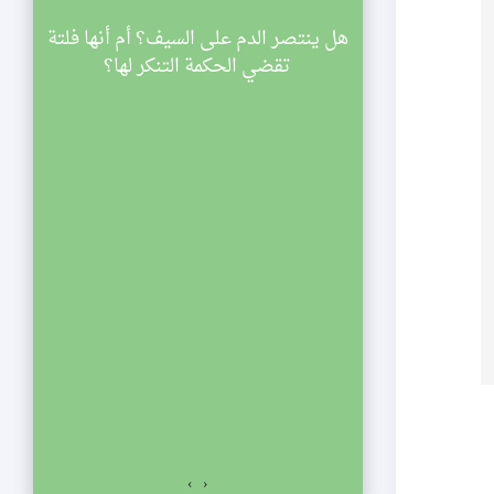
سينية الصديقة
هل ينتصر الدم على السيف؟ أم أنها فلتة
ي
اركة في مجالس
تقضي الحكمة التنكر لها؟
ليالي شهر رمضان لعام 1433 هجرية. تبدأ
والنصف مساء
الي الإحياء
لفجر. نلتمس
صديقة الكبرى عليها
السلام للمشاركة في مجالس ليالي شهر رمضان لعام 1433
اسعة والنصف مساء
ياء يستمر المجلس
ت المؤمنين.
›
‹