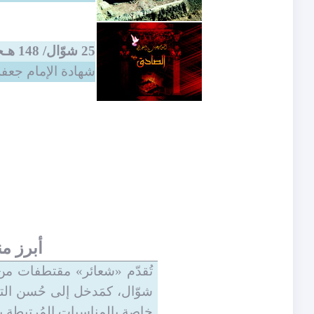
25 شوّال/ 148 هـجريّة
شهادة الإمام جعفر
أبرز م
تُقدّم «شعائر» مقتطفات من 
شوّال، كمَدخل إلى حُسن التفا
خاصة با
لمناسبات
المُرتبطة ب