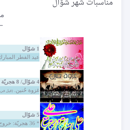
مناسبات شهر شوّال
من
ــ
1 شوّال
عيد الفطر المبارك
4 شوّال/ 8 هجريّة
غزوة حُنين.
(قيل في 
5 شوّال
* 36 هجريّة: خروج أمير المؤمنين