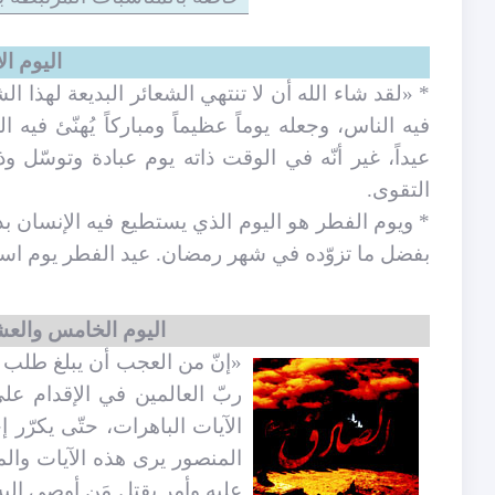
اليوم ال
* «لقد شاء الله أن لا تنتهي الشعائر البديعة لهذا ال
فيه الناس، وجعله يوماً عظيماً ومباركاً يُهنّئ ف
عيداً، غير أنّه في الوقت ذاته يوم عبادة وتوسّل وذ
التقوى.
* ويوم الفطر هو اليوم الذي يستطيع فيه الإنسان بد
بفضل ما تزوّده في شهر رمضان. عيد الفطر يوم استل
اليوم الخامس والعشر
«إنّ من العجب أن يبلغ طلب ا
ربّ العالمين في الإقدام عل
الآيات الباهرات، حتّى يكرّ
المنصور يرى هذه الآيات والم
عليه وأمر بقتل مَن أوصى إلي