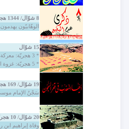
8 شوّال/ 1344 هجريّة
الوهّابيّون يهدمون
15 شوّال
* 3 هجريّة: معركة أُحُد.
* 5 هجريّة: غزوة الأحزاب أو الخندق.
19 شوّال/ 169 هجريّة
سَجْنُ الإمام مو
20 شوّال/ 10 هجريّة
وفاة إبراهيم ابن 