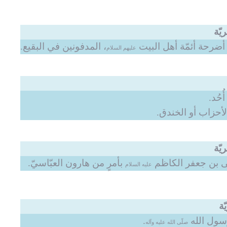
 أضرحة أئمّة أهل البيت
، المدفونين في البقيع.
عليهم السلام
سى بن جعفر الكاظم
بأمرٍ من هارون العبّاسيّ.
عليه السلام
رسول الله
.
صلّى الله عليه وآله