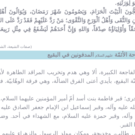
 لِوَرَثَتِهِ.
حُجُّونَ الْبَيْتَ الْحَرَامَ، وَيَصُومُونَ‏ شَهْرَ رَمَضَانَ، وَيُوَالُونَ أَهْل
َانِ وَالتُّقَى وَأَهْلُ اَلْوَرَعِ وَالتَّقْوَى؛ مَنْ رَدَّ عَلَيْهِمْ فَقَدْ رَدَّ عَلَى ا
ّاً وَأَوْلِيَاؤُهُ صِدْقاً، وَاللهِ وَإِنَّ أَحَدَهُمْ لَيَشْفَعُ فِي مِثْلِ رَبِيعَ
(صفات الشيعة، الشي
ة الأئمّة
المدفونين في البقيع
عليهم السلام
سنة 1343 للهجرة، ذكرى الفاجعة الكبيرة، ألا وهي هدم وتخريب المراقد الطاهرة
البقيع، بأيدي أعتى الفرق الضالّة، وهي فرقة الوهّابيّة. فق
أخرى؛ قبر فاطمة بنت أسد أمّ أمير المؤمنين عليهما السلام، و
الله عليه وآله، وقبر إسماعيل ابن الإمام جعفر الصادق عليه 
 وآله، وقبر حمزة عليه السلام، مع الشهداء في أحد. وضرب
القبر.
بي طالب، وخديجة، ومكان مولد الرسول والزهراء عليهم ا