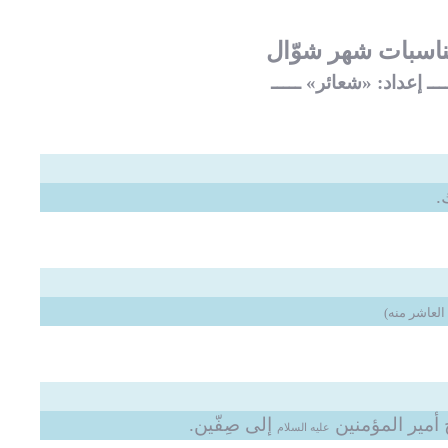
اسبات شهر شوّال
ـــ إعداد: «شعائر» ـــــ
.
مصطلحات : السياسةُ
دو
والحُكم
العاشر منه)
العـد
م
العـدد التاسع عشر من
مجلة شعائر
إلى صِفّين.
عليه السلام