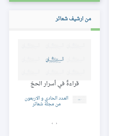
من ارشيف شعائر
ريات
قراءةٌ في أسرار الحجّ
م
د الثالث و السبعون
العـدد الحادي و الاربعون
ن مجلة شعائر
من مجلة شعائر
›
‹