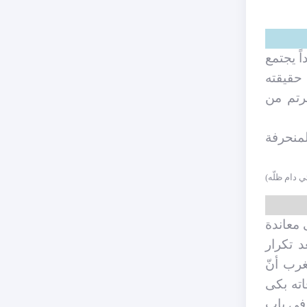
ً يجتمع
 حقيقته
خرتم من
لمنحرفة
ي دام ظلّه)
 معاندة
د تكرار
رب أنّ
اته بكى
 في باب