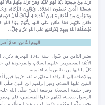
تَرَكَ مِنْ شِيعَتِنَا دَيْناً فَهُوَ عَلَيْنَا وَمَنْ تَرَكَ مِنْهُمْ مَالاً فَهُوَ
شِيعَتُنَا الَّذِينَ يُقِيمُونَ الصَّلاَةَ، وَيُؤْتُونَ الزَّكَاةَ، وَيَ
وَيَتَبَرَّأونَ مِنْ أَعْدَائِهِمْ ‏[مِنْ أَعْدَائِنَا]، أُولَئِكَ أَهْلُ الإِيم
طَعَنَ عَلَيْهِمْ فَقَدْ طَعَنَ عَلَى اللهِ، لِأَنَّهُمْ عِبَادُ اللهِ حَق
فَيُشَفِّعُهُ اللهُ فِيهِمْ لِكَرَامَتِهِ عَلَى اللهِ عَزَّ وَ جَلَّ».
اليوم الثّامن: هدمُ أضرح
يعتبر الثامن من شّوال 
الأئمّة المعصومين عليهم السلام، والموجودة في جنّة 
كلّ ما فيها من نفائس وأشياء ثمينة.
وبالإضافة إلى المراقد المطهّرة، فقد خرّبوا قبوراً 
البنين عليها السلام، وقبر إبراهيم ابن النبيّ صلّى 
وقبر حليمة السعديّة مرضعة النبيّ صلّى الله عليه
الرسول بقذيفة، لكنّهم خافوا المسلمين، فلم يهدموا 
وفي مكّة المكرّمة خرّبوا قباب عبد المطّلب، وأ