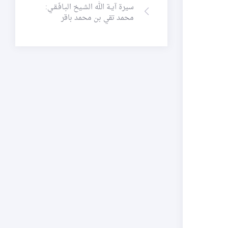
سيرة آيـة الله الشـيخ البـافَـقـي:
محمد تقي بن محمد باقر