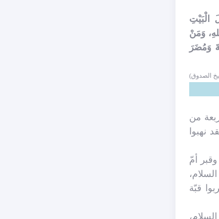
َ الْبَيْتِ
للهِ، وَمَنْ
ةَ وَمُضَرَ
خ الصدوق)
 لأربعة من
د نهبوا
قبر أمّ
السلام،
وا قبّة
لسلام،