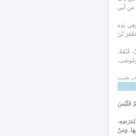
عن أبي
وفِي يَدِه
عْفَرَ بْنَ
ْ عُنُقَهُ،
، ومُوسَى،
 ابن طاوس)
ُمْ فَلَيْسَ
لِمَرَضِهِ،
ِهَا. وَمَنْ