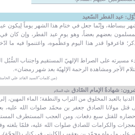
أوّل: عيد الفطر السّعيد
شهر ببساطة، وإنّما جعل في ختام هذا الشهر يوماً لِيكون عيدا
يه المسلمون بعضهم بعضاً، وهو يوم عيد الفطر، وإن كان في
كر؛ فاعرفوا قدر هذا اليوم وعظِّموه، واغتنموا فيه ما ادّ
ء مسيرته على الصراط الإلهيّ المستقيم واجتناب السُّبُل ا
ام الأجر ومشاهدة الرحمة الإلهيّة بعد شهر رمضان».
(من كلمات ّالسيد القائد علي الخامنئ
ون: شهادةُ الإمام الصّادق
عليه السلام
لدنيا بالعبد المخلوق من التراب والنطفة
؛
الماء المهين، إلى
ى قتل مولانا الصادق جعفر بن محمّد صلوات الله عليه، بع
ر إحضاره للقتل سبع دفعات. ومن العجب المستطرف المستغ
عجزات والكرامات للصادق صلوات الله عليه، فلمّا بلغته وف
ه، على ما رواه محمّد بن يعقوب الكليني في كتاب (الحجّة)،