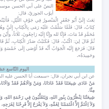
النصّ على أبي الحسن موسى ب
أيوّب الجوزيّ، قال:
بَعَثَ إِلَيَّ أَبُو جَعْفَرٍ الْمَنْصورُ فِي جَوْفِ اللَّيْلِ، فَأَتَ
كِتَابٌ، قَالَ: فَلَمَّا سَلَّمْتُ عَلَيْه رَمَى بِالْكِتَابِ إِلَيَّ وهُو
مُحَمَّدٍ قَدْ مَاتَ، فَإِنَّا لله وإِنَّا إِلَيْه رَاجِعُونَ، ثَلَاثاً، وأَيْنَ 
ثُمَّ قَالَ لِيَ: اكْتُبْ، قَالَ: فَكَتَبْتُ صَدْرَ الْكِتَابِ، ثُمَّ قَ
قَالَ: فَرَجَعَ إِلَيْه الْجَوَابُ أَنَّه قَدْ أَوْصَى إِلَى خَمْسَةٍ و
وحَمِيدَةُ
».
اليوم التّاسع عش
عن ابن أبي نجران، قال: «سمعت أبا الحسن عليه ال
مَنْ عَادَى شِيعَتَنَا فَقَدْ عَادَانَا، وَمَنْ وَالَاهُمْ فَقَدْ وَالَانَا، لِ
مِنَّا.
شِيعَتُنَا يَنْظُرُونَ بِنُورِ اللهِ، وَيَتَقَلَّبُونَ فِي رَحْمَةِ اللهِ، وَ
وَلاَ اِغْتَمَّ إِلاَّ اغْتَمَمْنَا لِغَمِّهِ، وَلاَ يَفْرَحُ إِلاَّ فَرِحْنَا لِفَ