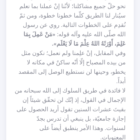
نحو حلّ جميع مشاكلنا؛ لأنّنا إنْ عملنا بما نعلم
سيُنار لنا الطريق كلّما خطونا خطوة، ومن ثمّ
نُقدِم على الخطوات التالية. روي عن رسول
الله صلّى الله عليه وآله قوله:
«مَنْ عَمِلَ بِمَا
عَلِمَ، أَوْرَثَهُ اللهُ عِلْمَ مَا لَا يَعْلَم».
وفي المقابل، إنْ علِمنا ولم نعمل؛ نكون مثل
من بيده المصباح إلّا أنّه ساكنٌ في مكانه لا
يخطو، وحينها لن نستطيع الوصل إلى المقصد
أبداً.
لا فائدة في طريق السلوك إلى الله سبحانه من
الإجمال في القول، إذ إنّك لن تحقّق شيئاً إن
بقيتَ عشرات السنين تقول أريد الحصول على
إجازة جامعيّة، بل ينبغي أن تدرس بجدّ
لسنوات. وهذا الأمر ينطبق أيضاً على
المعنويات.