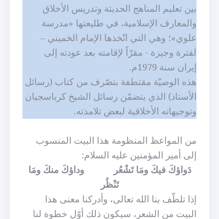
بين تعليم المناهج الحديثة وتدريس الأخلاق
والمعارف الإسلامية، في طليعتها «مدرسة
علوي»؛ وهي التي اتّخذها الإمام الخميني –
لفترة وجيزة - مقرّاً لإقامته بعد عودته إلى
إيران سنة 1979م.
هذه الوصيّة مقتطفة بتصّرف من كتاب (رسائل
الأستاذ) الذي يتضمّن رسائل الشيخ كرباسجيان
وتوجيهاته الأخلاقية لبعض تلامذته.
من المواعظ المنظومة هذا البيت المنسوب
إلى أمير المؤمنين عليه السلام:
دَواؤكَ فيكَ ومَا تَشْعُر
وداؤكَ منكَ ومَا
تَنْظُر
إذا تلطّف بنا الله تعالى، وأدركنا معنى هذا
البيت من الشعر، سيكون ذلك أوّل خطوة لنا