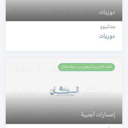
دوريات
منذ أسبوع
دوريات
العـدد الثامن و السبعون من مجلة شعائر
إصدارات أجنبية