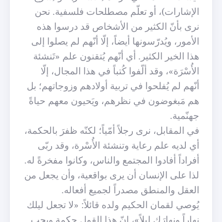
الإشارات)، أو تعلّم مصطلحات فلسفية. نحن
نرى بأنّ الكثير من الأشخاص قد درسوا هذه
الأمور، ويُدرّسونها أيضاً، إلّا أنّهم لم يصلوا إلى
هذا الخير الكثير. أي أنّهم يُتقنون علم «تَنشئة
الأُسْرَة»، وقد ألّفوا كُتباً في هذا المجال، إلّا
أنّهم لم يُفلحوا في تربية أولادهم وزوجاتهم؛ بل
هم مَبغوضون في نظرهم، ويَحيون معهم حياةً
جهنّمية.
في المقابل، نرى رجلاً أمّياً؛ لكنّه ظفرَ بالحكمة،
أي لديه علم رعاية وتنشئة الأُسْرة، وقد ربّى
أفراداً أفادوا المجتمع والناس، وكانوا مفخرةً له.
لذا على الإنسان أن يرى بواقعية، وأن يجعل من
العقل والمنطق مصدراً لجميع أفعاله.
يُوصي لقمان الحكيم ولده قائلاً: «لا تجعل ليلك
نهاراً ونهارَك ليلاً»، إنّ هذا القول حكمة ويجب