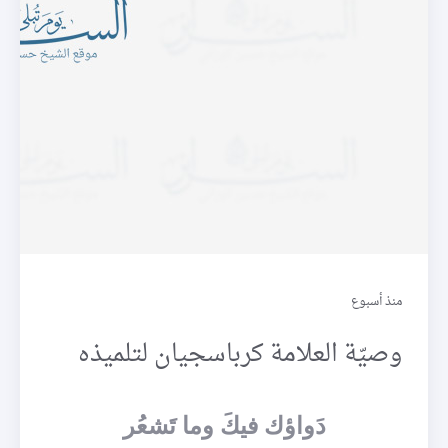
وصايا
منذ أسبوع
وصيّة العلامة كرباسجيان لتلميذه
دَواؤك فيكَ وما تَشعُر