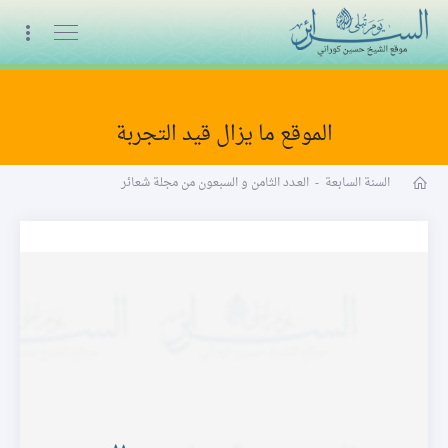
البث المباشر
الموقع ما يزال قيد التجربة
مجلة شعائر word
السنة السابعة
-
العـدد الثامن و السبعون من مجلة شعائر