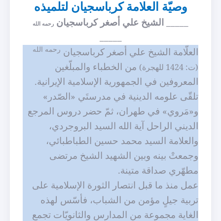
وصيّة العلامة كرباسجيان لتلميذه
_____ الشيخ علي أصغر كرباسجيان
رحمه الله
_____
رحمه الله
العلّامة الشيخ علي أصغر كرباسجيان
من الخطباء والمبلّغين
(ت: 1424 للهجرة)
المعروفين في الجمهورية الإسلامية الإيرانية.
تلقّى علومه الدينية في مدرستَي «الصّدر»
و«مَروي» في طهران، ثمّ حضر دروس المرجع
الديني الراحل آية الله السيد البروجردي،
والعلامة السيد محمد حسين الطباطبائي،
وجمعتْ بينه وبين الشهيد الشيخ مرتضى
مطهّري صداقة متينة.
عمل منذ ما قبل انتصار الثورة الإسلامية على
تربية جيلٍ مؤمن من الشباب، فأسّس لهذه
الغاية مجموعة من المدارس والثانويّات تجمع