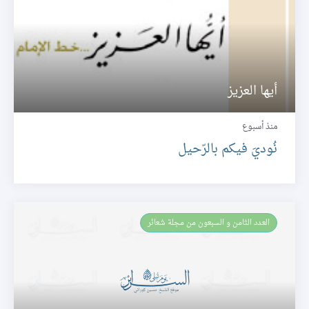
أيها العزيز
منذ أسبوع
نُوديَ فيكم بالرّحيل
العـدد الثامن و السبعون من مجلة شعائر