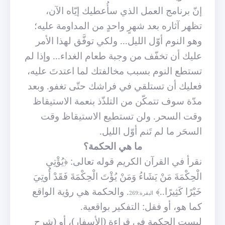
إنّ برنامج العمل الذي سأُعطيك إيّاه الآن،
تظهر آثاره بعد شهرٍ واحدٍ من المداومة عليه؛
وهو النوم أوّل الليل... ولكي توفَّق لهذا الأمر
عليك أن تخفّف من وجبة طعام الغداء... وإذا لم
تستطع النوم بسبب مخالفتك لما اعتدتَ عليه،
فعليك أن تستلقي في فراشك حتّى تغفو. وبعد
مدّة سوف تتمكّن من التلذّذ بنعمة الاستيقاظ
وقت السحر. ولن تستطيع الاستيقاظ وقت
السحَر ما لم تَنم أوّل الليل.
ما هي الحكمة؟
نقرأ في القرآن الكريم قوله تعالى: ﴿يُؤْتِي
الْحِكْمَةَ مَنْ يَشَاءُ وَمَنْ يُؤْتَ الْحِكْمَةَ فَقَدْ أُوتِيَ
خَيْرًا كَثِيرًا..﴾
. والحكمة هي رؤية الواقع
البقرة:269
كما هو، أو فقل: التفكير بواقعية.
ليست الحكمة في قراءة (الأسفار)، أو (شرح