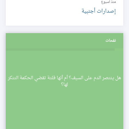
منذ أسبوع
إصدارات أجنبية
نفحات
م
هل ينتصر الدم على السيف؟ أم أنها فلتة تقضي الحكمة التنكر
 تبدأ
لها؟
صف