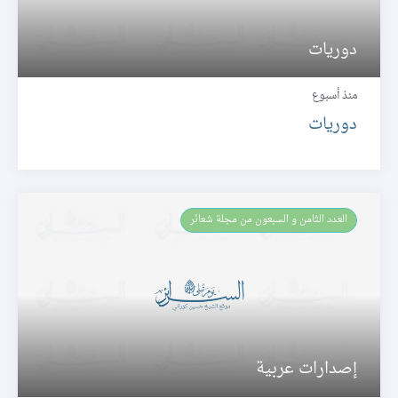
دوريات
منذ أسبوع
دوريات
العـدد الثامن و السبعون من مجلة شعائر
إصدارات عربية