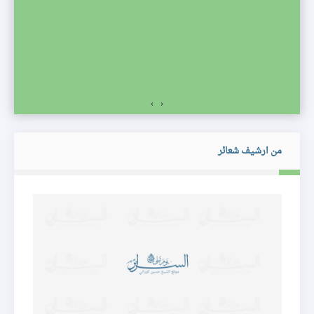
صف
›
‹
من ارشيف شعائر