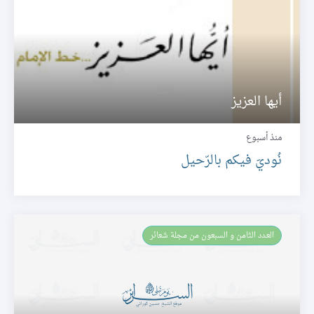
أيها العزيز
منذ أسبوع
نُوديَ فيكم بالرّحيل
العـدد الثامن و السبعون من مجلة شعائر