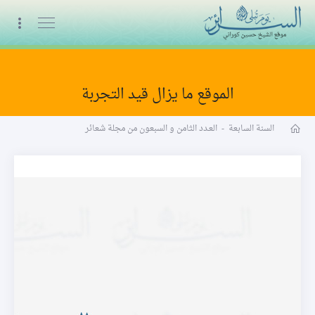
البث المباشر
الموقع ما يزال قيد التجربة
مجلة شعائر word
السنة السابعة
-
العـدد الثامن و السبعون من مجلة شعائر