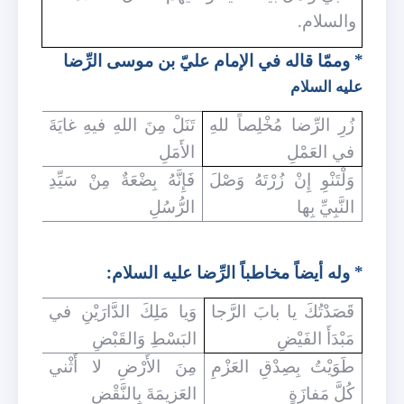
والسلام.
* وممّا قاله في الإمام عليّ بن موسى الرِّضا
عليه السلام
زُرِ الرِّضا مُخْلِصاً للهِ
تَنَلْ مِنَ اللهِ فيهِ غايَةَ
في العَمْلِ
الأَمَلِ
وَلْتَنْوِ إِنْ زُرْتَهُ وَصْلَ
فَإِنَّهُ بِضْعَةٌ مِنْ سَيِّدِ
النَّبِيِّ بِها
الرُّسُلِ
* وله أيضاً مخاطباً الرِّضا عليه السلام:
قَصَدْتُكَ يا بابَ الرَّجا
وَيا مَلِكَ الدَّارَيْنِ في
مَبْدَأَ الفَيْضِ
البَسْطِ وَالقَبْضِ
طَوَيْتُ بِصِدْقِ العَزْمِ
مِنَ الأَرْضِ لا أَثْني
كُلَّ مَفازَةٍ
العَزيمَةَ بِالنَّقْضِ