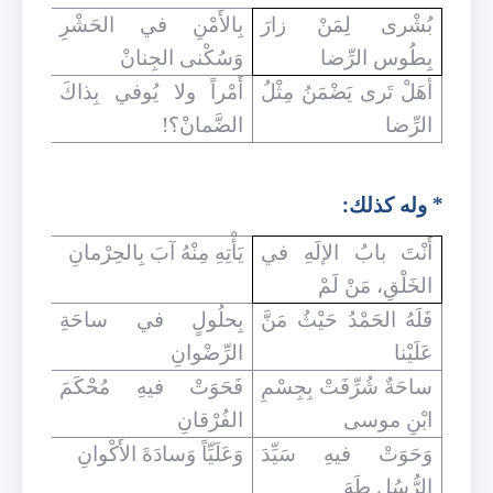
بُشْرى لِمَنْ زارَ
بِالأَمْنِ في الحَشْرِ
بِطُوس الرِّضا
وَسُكْنى الجِنانْ
أهَلْ تَرى يَضْمَنُ مِثْلُ
أَمْراً ولا يُوفي بِذاكَ
الرِّضا
الضَّمانْ؟!
* وله كذلك:
أَنْتَ بابُ الإلَهِ في
يَأْتِهِ مِنْهُ آبَ بِالحِرْمانِ
الخَلْقِ، مَنْ لَمْ
فَلَهُ الحَمْدُ حَيْثُ مَنَّ
بِحلُولٍ في ساحَةِ
عَلَيْنا
الرِّضْوانِ
ساحَةٌ شُرِّفَتْ بِجِسْمِ
فَحَوَتْ فيهِ مُحْكَمَ
ابْنِ موسى
الفُرْقانِ
وَحَوَتْ فيهِ سَيِّدَ
وَعَلَيِّاً وَسادَةَ الأَكْوانِ
الرُّسُلِ طَهَ