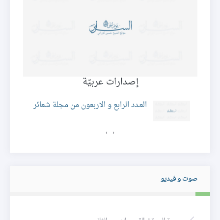
إصدارات عربيّة
ئر
العـدد الرابع و الاربعون من مجلة شعائر
›
‹
صوت و فيديو