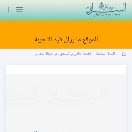
البث المباشر
الموقع ما يزال قيد التجربة
مجلة شعائر word
السنة السابعة
-
العـدد الثامن و السبعون من مجلة شعائر