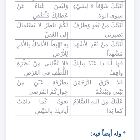
أَتَيْتُكَ شَوْقاً لا لِشَيْءٍ
وَلَيْسَ غَناءٌ عَنْ
سِوَى الوَلا
عَطائِكَ فَلْتَقْضِ
أَتَيْتُكَ مِنْ بُعْدٍ وَطَرْفُ
لَكُمْ ناظِرٌ لا يُسْتَمالُ
بَصيرَتي
إِلى الغَضِّ
أَتَيْتُكَ مِنْ بُعْدٍ لِأَشْهَدَ
بِهِ تَهْبِطُ الأَمْلاكُ بِالأَمْرِ
مَشْهَداً
لِلأَرْضِ
فَها أَنا ذا عَبْدٌ بِبابِكَ
فَلا تُخْلِني مِنْ نَظْرَةِ
واقِفٌ
اللُّطْفِ في العَرْضِ
فَلا فَرَّقَ الرَّحْمَنُ
بِطَرْفَةِ عَيْنٍ مِنْ
بَيْني وَبَيْنَكُمْ
جِوارِكُمُ المُرْضي
عَلَيْكَ مِنَ اللهِ السَّلامُ
يَعودُ، كَما دامَتْ
كَما بَدا
أَياديكَ بِالفَيْضِ
* وله أيضاً فيه: