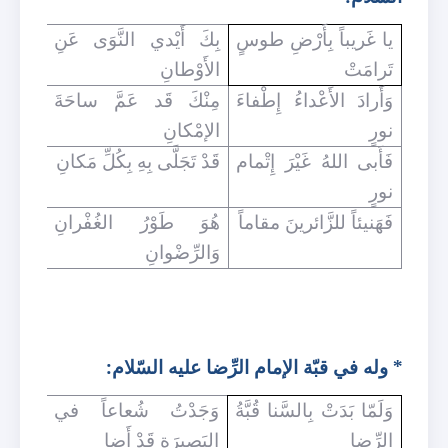
يا غَريباً بِأَرْضِ طوسٍ
بِكَ أَيْدي النَّوَى عَنِ
تَرامَتْ
الأَوْطانِ
وَأَرادَ الأَعْداءُ إِطْفاءَ
مِنْكَ قَد عَمَّ ساحَةَ
نورٍ
الإمْكانِ
فَأَبى اللهُ غَيْرَ إِتْمام
قَدْ تَجَلَّى بِهِ بِكُلِّ مَكانِ
نورٍ
فَهَنيئاً للزَّائرينَ مقاماً
هُوَ طَوْرُ الغُفْرانِ
وَالرِّضْوانِ
* وله في قبّة الإمام الرِّضا عليه السّلام:
وَلَمّا بَدَتْ بِالسَّنا قُبَّةُ
وَجَدْتُ شُعاعاً في
الرِّضا
البَصيرَةِ قَدْ أَضا