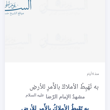
شعر
منذ 6 أيام
به تَهْبِطُ الأملاكُ بالأَمرِ للأرضِ
عليه السلام
مشهدُ الإمام الرّضا
به تَهْبِطُ الأملاكُ بالأَمرِ للأرضِ