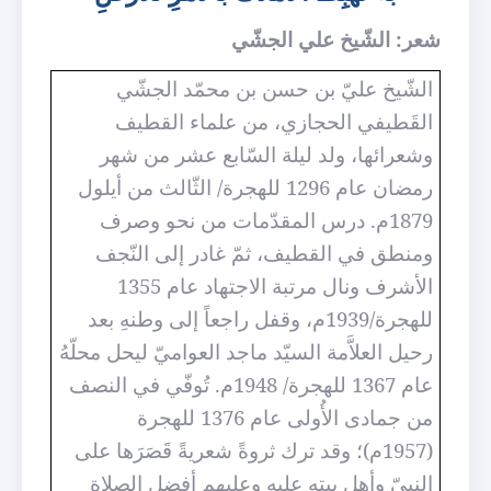
شعر: الشّيخ علي الجشّي
الشّيخ عليّ بن حسن بن محمّد الجشّي
القَطيفي الحجازي، من علماء القطيف
وشعرائها، ولد ليلة السّابع عشر من شهر
رمضان عام 1296 للهجرة/ الثّالث من أيلول
1879م. درس المقدّمات من نحو وصرف
ومنطق في القطيف، ثمّ غادر إلى النّجف
الأشرف ونال مرتبة الاجتهاد عام 1355
للهجرة/1939م، وقفل راجعاً إلى وطنهِ بعد
رحيل العلاَّمة السيّد ماجد العواميّ ليحل محلّهُ
عام 1367 للهجرة/ 1948م. تُوفّي في النصف
من جمادى الأُولى عام 1376 للهجرة
(1957م)؛ وقد ترك ثروةً شعريةً قَصَرَها على
النبيّ وأهل بيته عليه وعليهم أفضل الصلاة