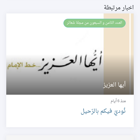
اخبار مرتبطة
العـدد الثامن و السبعون من مجلة شعائر
أيها العزيز
منذ 6 أيام
نُوديَ فيكم بالرّحيل