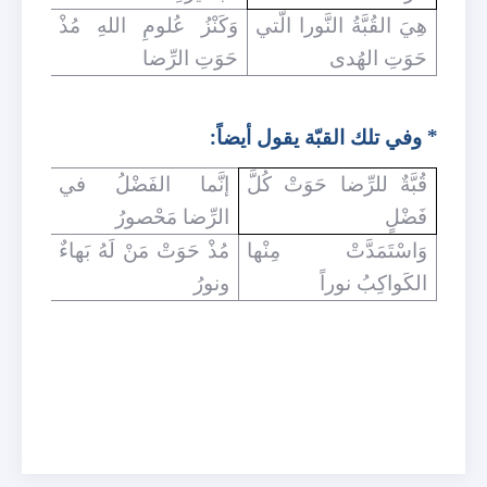
هِيَ القُبَّةُ النَّورا الّتي
وَكَنْزُ عُلومِ اللهِ مُذْ
حَوَتِ الهُدى
حَوَتِ الرِّضا
* وفي تلك القبّة يقول أيضاً:
قُبَّةٌ للرِّضا حَوَتْ كُلَّ
إنَّما الفَضْلُ في
فَضْلٍ
الرِّضا مَحْصورُ
وَاسْتَمَدَّتْ مِنْها
مُذْ حَوَتْ مَنْ لَهُ بَهاءٌ
الكَواكِبُ نوراً
ونورُ