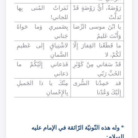
رَوْضَةٌ، أَيُّ رَوْضَةٍ قَدْ
ثَمَراتُ المُنى بِها
تَدلَّتْ
للجاني!
يا ابْنَ موسى الرِّضا
بِضَميري وَما حَواهُ
وَأَنْتَ عَليمٌ
جَناني
ما قَطَعْنا القِفارَ إِلّا
لاشْتِياقٍ إِلى عَظيمِ
لَكُمْ، لا
الضَّمانِ
قَدْ سَقاني مِنْ كَوْثَرِ
فَدَعاني إِلَيْكُمْ ما
الحُبِّ رَبّي
دَعاني
قد حَمِدْنا السُّرى
مِنْكَ يا ذا الجَميلِ
إِلَيْكَ وَعُدْنا
بِالإِحْسانِ
* وله هذه النّونيّة الرّائقة في الإمام عليه
السلام: