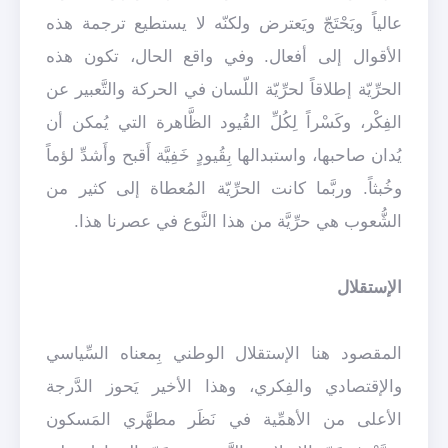
عالياً ويَحْتَجّ ويَعترض ولكنّه لا يستطيع ترجمة هذه
الأقوال إلى أفعال. وفي واقع الحال، تكون هذه
الحرِّيّة إطلاقاً لحرِّيّة اللّسان في الحركة والتَّعبير عن
الفِكْر، وكَسْراً لِكُلِّ القُيود الظَّاهرة التي يُمكن أن
يُدان صاحبها، واستبدالها بِقُيودٍ خَفِيَّة أَقبح وأَشدِّ لؤماً
وخُبثاً. وربَّما كانت الحرِّيّة المُعطاة إلى كثير من
الشُّعوب هي حرِّيَّة من هذا النَّوع في عصرنا هذا.
الإستقلال
المقصود هنا الإستقلال الوطني بِمعناه السِّياسي
والإقتصادي والفِكري، وهذا الأخير يَحوز الدَّرجة
الأعلى من الأهمِّية في نَظَر مطهَّري المَسكون