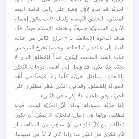
الحريّة قد تبدو لِأوَّل وَهلة على رأس قائمة القِيَم
المطلوبة لتحقيق النَّهضة، ولذلك كانت مِحْوَر إهتمام
الأديان السماويّة جميعاً، وبخاصّة الإسلام حيثُ حَدَّد
هدف الدعوة الإسلاميّة بـ «إخراج النَّاس من عبادة
العِباد إلى عبادة ربِّ العِباد». وعندما يَخرجُ المَرْء من
عبادة العَبْد المحدود لِيكون عبداً للمُطلَق الذي لا
يحِدّه حدّ، يكون قد وَصَل إلى أقصى درجات التَّحرُّر
والإنعتاق، وتتأصَّل حريَّته كلّما زاد غَوْصاً في لُجَّة
العبوديّة لِلمُطلَق. وقد بُنِيَ الدِّين بِنَظر مطهَّري على
الحريّة وفق قاعدة: ﴿لا إكراهَ في الدِّين﴾.
إنَّها حرِّيَّة مسؤولة: وذلك أنَّ الحرِّيّة ليست قيمة
مُطلَقة، وإنَّما هي إطار. فالحرِّيّة لا يُمكن أن تكون
مُطلَقة من كلِّ قَيْدٍ في أيِّ مذهَبٍ من المذاهب أو
تيَّار فكري من التيّارات؛ وإذا كان لا بُدَّ من تقييدها،