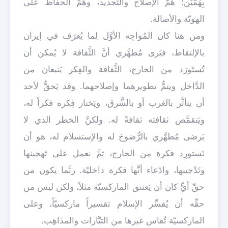
بِهَمَّيْن؛ هَمّ الإصلاح والتَّجديد، وهَمّ الحفاظ على
الهويّة والأصالة.
ومن هنا كان المُواجِه الأوَّل لِما يُعرَف في إيران
بالإلتقاط، فيَرى مُطهَّري أنَّ الثَّقافة لا يُمكن أن
تُستَورَد من الخارج، الثَّقافة والفِكر يَنبعان من
الدَّاخل ويتمُّ تطويرهما وإصلاحهما. وقد يَحقُّ لأحد
أن يتأثَّر بالغرب أو بالشَّرق، ويَختار فِكره فكراً له،
ويَتقمَّص ثقافته ثقافةً له. ولكنَّ الخطر الذي لا
يَرضى مُطهَّري بالرُّضوخ له والإستسلام له، هو أن
نَستورِد فكرة من الخارج، ثمَّ نعمل على تَهجينها
وتَدْجينها، وادّعاء أنَّها فكرة داخليّة. ربَّما يكون من
حقِّ أيٍّ كان أن يَعتنق الماركسيّة مثلاً، ولكن ليس من
حقِّه أن يُفسِّر الإسلام تفسيراً ماركسيّاً، وعلى
الماركسيّة تُقاس غيرها من التيَّارات والمذاهِب.