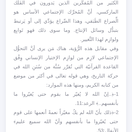
الكثير من المُفكِّرين الذين يَدورون في الفَلَك
الماركسي، أنَّ المُحرِّك الإجتماعي الأساس هو
الِّصراع الطَبَقي، وهذا الصِّراع يؤدِّي إلى أو يَرتبط
بتبدُّل وسائل الإنتاج. وما سوى ذلك فهو تَوابِع
ولوازِم لهذا التَّغيير.
وفي مقابل هذه الرُّؤية، هناك مَن يرى أنَّ التحوُّل
الإجتماعي لازِم من لوازِم الإختيار الإنساني وِفْق
القاعدة القرآنيّة التي تُقرِّر سُنَّة من سُنَنِ الله في
حركة التاريخ، وهي قوله تعالى في أكثر من موضع
من كتابه الكريم، ومنها هذه الموارد:
1-﴿..إنّ الله لا يُغيّر ما بقوم حتى يُغيّروا ما
بأنفسهم..﴾ الرعد:11.
2-﴿ذلك بأنّ الله لم يكُ مغيّراً نعمةً أنعمها على قوم
حتى يُغيّروا ما بأنفسهم وأنّ الله سميع عليم﴾
الأنفال:53.