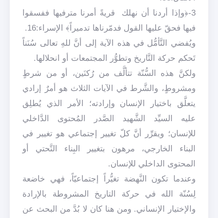
3-﴿وإذا أردنا أن نهلك قريةً أمرنا مترفيها ففسقوا
فيها فحقّ عليها القول فدمّرناها تدميراً﴾ الإسراء:16.
ويُفضي التَّأمُّل في هذه الآية إلى أنَّ للهِ تعالى سُنَناً
تَحكم حركة التَّاريخ وتطوُّر المجتمعات أو انحلالها.
ولكنَّ هذه السُّنّة تتألَّف من رُكنَين، أو من شرطٍ
ومشروطٍ، والشَّرط في الآيات الثلاث هو أمرٌ إرادي
يتعلَّق باختيار الإنسان وإرادته؛ الأمر الذي يُطلِق
عليه السيِّد الشَّهيد الصَّدر المُحتوى الدَّاخلي
للإنسان؛ ويقرِّر أنَّ كلّ تغيير إجتماعي هو تغيير في
البناء الخارجي، مرهون بتغيير البِناء التَّحتي أو
المحتوى الداخلي للإنسان.
وعندما تكون النَّهضة تغيُّراً إجتماعيّاً، فهي خاضعة
لِسُنّة الله في حركة التاريخ المشروطة بالإرادة
والإختيار الإنساني. ومن هنا كان لا بُدَّ من البحث عن