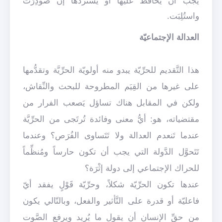
يجب أن يحافظ عليها أو يستردها إنْ صُودِرَت
واستُلِبَت.
العدالة الإجتماعيّة
هذا التَّقديم للحرِّيّة يبدو منه أولويّة الحرِّيَّة وتقدُّمها
على غيرها من القِيَم المطروحة للبحث والنِّقاش،
ولكن في المقابل هناك تساؤل يَصعب الفرار من
مقتضياته، هو: أيُّ معنى وفائدة تُرتَجى من الحرِّيَّة
عندما تَنعدم العدالة ولا تَتَساوى الفُرَص؟ وعندما
تَتَحوَّل الدَّولة التي يجب أن تكون حارساً ومُنظِّماً
للحراك الإجتماعي إلى دولة إثْرَة؟
عندها تكون الحرِّيّة شكلاً، وحرِّيّة قَوْلٍ يفقد أيّ
فاعليّة أو قدرة على التَّأثير والفعل، وبالتّالي يكون
من حقِّ الإنسان أن يقول ما يُريد ويرفع الصَّوت