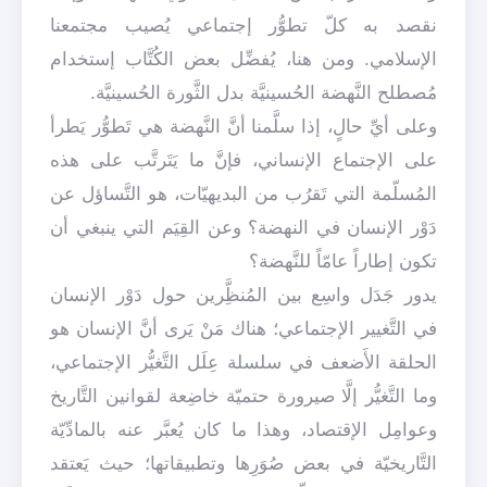
نقصد به كلّ تطوُّر إجتماعي يُصيب مجتمعنا
الإسلامي. ومن هنا، يُفضِّل بعض الكُتَّاب إستخدام
مُصطلح النَّهضة الحُسينيَّة بدل الثَّورة الحُسينيَّة.
وعلى أيِّ حالٍ، إذا سلَّمنا أنَّ النَّهضة هي تَطوُّر يَطرأ
على الإجتماع الإنساني، فإنَّ ما يَتَرتَّب على هذه
المُسلّمة التي تَقرُب من البديهيّات، هو التَّساؤل عن
دَوْر الإنسان في النهضة؟ وعن القِيَم التي ينبغي أن
تكون إطاراً عامّاً للنَّهضة؟
يدور جَدَل واسِع بين المُنظَِّرين حول دَوْر الإنسان
في التَّغيير الإجتماعي؛ هناك مَنْ يَرى أنَّ الإنسان هو
الحلقة الأَضعف في سلسلة عِلَل التَّغيُّر الإجتماعي،
وما التَّغيُّر إلَّا صيرورة حتميّة خاضِعة لقوانين التَّاريخ
وعوامِل الإقتصاد، وهذا ما كان يُعبَّر عنه بالمادِّيّة
التَّاريخيّة في بعض صُوَرِها وتطبيقاتها؛ حيث يَعتقد