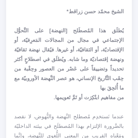
الشيخ محمّد حسن زراقط*
يُطلَق هذا المُصطَلح [النهضة] على التَّحوُّل
الإجتماعي في مجال من المجالات المَعرِفيّة، أو
الإقتصاديّة، أو الثقافيّة، أو غيرها. فيُقال نهضة ثقافيّة
ونهضة إقتصاديّة وما شابه. ويُطلَق في اصطلاحٍ أكثر
تحديداً وتضييقاً على عَصْر من العصور وحِقْبة من
حِقَب التَّاريخ الإنساني، هو عصر النَّهضة الأوروبيّة مع
ما أُلحِقَ بها
من مفاهيم ابتُكِرَت أو تَمَّ تَعويمها.
عندما نَستخدِم مُصطلح النَّهضة والنُّهوض، لا نقصد
بالضَّرورة الإلتزام بهذا المُصطلَح في بيئته الداخليّة
ومَعْناه القريب من المعنى اللُّغوي للنَّهضة، وإنَّما