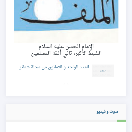
الإمام الحسن عليه السلام
السِّبطُ الأكبر، ثاني أئمّة المسلمين
ئر
العـدد الواحد و الثمانون من مجلة شعائر
›
‹
صوت و فيديو