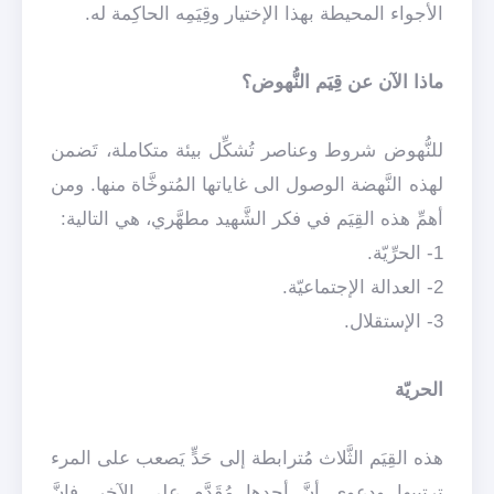
الأجواء المحيطة بهذا الإختيار وقِيَمِه الحاكِمة له.
ماذا الآن عن قِيَم النُّهوض؟
للنُّهوض شروط وعناصر تُشكِّل بيئة متكاملة، تَضمن
لهذه النَّهضة الوصول الى غاياتها المُتوخَّاة منها. ومن
أهمِّ هذه القِيَم في فكر الشَّهيد مطهَّري، هي التالية:
1- الحرِّيّة.
2- العدالة الإجتماعيّة.
3- الإستقلال.
الحريّة
هذه القِيَم الثَّلاث مُترابطة إلى حَدٍّ يَصعب على المرء
ترتيبها ودعوى أنَّ أحدها مُقَدَّم على الآخر. فإنَّ