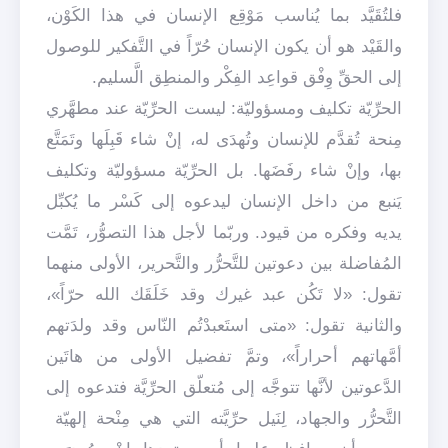
فلتُقَيَّد بما يُناسب مَوْقِع الإنسان في هذا الكَوْن،
والقَيْد هو أن يكون الإنسان حُرّاً في التَّفكير للوصول
إلى الحقِّ وِفْق قواعِد الفِكْر والمنطِق الَّسليم.
الحرِّيّة تكليف ومسؤوليّة: ليست الحرِّيّة عند مطهَّري
مِنحة تُقدَّم للإنسان وتُهدَى له، إنْ شاء قَبِلَها وتَمَتَّع
بها، وإنْ شاء رفَضَها. بل الحرِّيّة مسؤوليّة وتكليف
يَنبع من داخل الإنسان ليدعوه إلى كَسْر ما يُكبِّل
يديه وفكره من قيود. وربّما لأجل هذا التصوُّر، تَمَّت
المُفاضلة بين دعوتين للتَّحرُّر والتَّحرير، الأولى منهما
تقول: «لا تَكُن عبد غيرك وقد خَلَقَك الله حرّاً»،
والثانية تقول: «متى استَعبدْتُم النّاس وقد ولدَتهم
أمَّهاتهم أحراراً»، وتمَّ تفضيل الأولى من هاتَين
الدَّعوتين لأنَّها تتوجَّه إلى مُتعلّق الحرِّيَّة فتدعوه إلى
التَّحرُّر والجهاد، لِنَيل حرِّيَّته التي هي مِنْحة إلهيّة