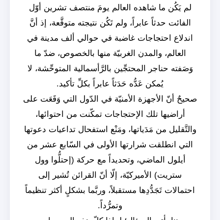
لم يَكُن ما شاهده العالم يومَ منتصف تشرين أوّل
الفائت حدثاً عابراً، ولم تَكُن نتيجته متوقَّعة، إذ أنَّ
اندلاع احتجاجات غاضبة في حوالي ألف مدينة في
العالم، والمدن الغربيّة منها بالخصوص، ضدّ ما
وَصَفته حناجر المحتجِّين بالرَّأسمالية المتوحِّشة، لا
يُمكن عَدُّه حَدَثاً عابراً بكلِّ تأكيد.
صحيحٌ أنّ الأجهزة الأمنيّة في الدّول التي وَقَعَت على
أراضيها تلك الإحتجاجات تمكّنت من احتوائها،
والتَّقليل من مَدَياتها، ومَنْع استفحال تداعيات دعوتها
التي انطلقت شرارتها الأولى في السّابع عشر من
أيلول الماضي، وتحديداً مع حركة (إحتلُّوا وول
ستريت) الأميركيّة، إلّا أنّ القرائن تُشير إلى
احتمالات تَجَدُّدِها مستقبلاً، وربَّما بشكلٍ أكثر تنظيماً
وتمرُّداً.