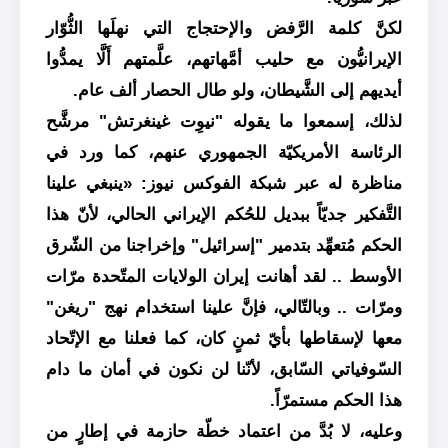
لكنَّ كلمة الرَّفض والإحتجاج التي نهلَها الثُّوّار
الإيرانيُّون مع حليب أمَّهاتهم، علَّمتهم أَلَّا يمدُّوا
أيديهم إلى الشَّيطان، ولو طال الحصار ألف عام.
لذلك، إسمعوا ما يقوله "نيوِت غينغرتش" مرشَّح
الرئاسة الأمريكيّة الجمهوري عنهم، كما ورد في
مناظرة له عبر شبكة الفوكس نيوز: «ينبغي علينا
التَّفكير جديّاً ببديل للحُكم الإيراني الحالي، لأنّ هذا
الحكم مُتعهِّد بتدمير "إسرائيل" وإخراجنا من الشّرق
الأوسط .. لقد أهانت إيران الولايات المتّحدة مرّات
ومرّات .. وبالتّالي، فإنَّ علينا استخدام نهج "ريغن"
معها لإسقاطها بأيّ ثمنٍ كان، كما فعلنا مع الإتّحاد
السّوفياتي السّابق، لأنّنا لن نكون في أمان ما دام
هذا الحكم مستمرّاً.
وعليه، لا بُدَّ من اعتماد خطّة حازمة في إطارٍ من