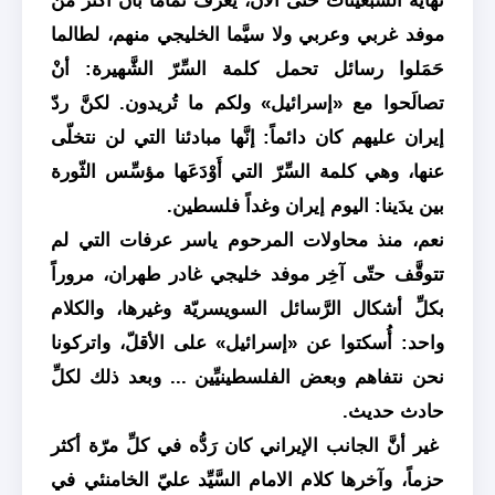
نهاية السَّبعينات حتى الآن، يَعرف تماماً بأنّ أكثر من
موفد غربي وعربي ولا سيَّما الخليجي منهم، لطالما
حَمَلوا رسائل تحمل كلمة السِّرّ الشَّهيرة: أنْ
تصالَحوا مع «إسرائيل» ولكم ما تُريدون. لكنَّ ردّ
إيران عليهم كان دائماً: إنَّها مبادئنا التي لن نتخلّى
عنها، وهي كلمة السِّرّ التي أَوْدَعَها مؤسِّس الثّورة
بين يدَينا: اليوم إيران وغداً فلسطين.
نعم، منذ محاولات المرحوم ياسر عرفات التي لم
تتوقَّف حتّى آخِر موفد خليجي غادر طهران، مروراً
بكلِّ أشكال الرَّسائل السويسريّة وغيرها، والكلام
واحد: أُسكتوا عن «إسرائيل» على الأقلّ، واتركونا
نحن نتفاهم وبعض الفلسطينيِّين ... وبعد ذلك لكلِّ
حادث حديث.
غير أنَّ الجانب الإيراني كان رَدُّه في كلِّ مرّة أكثر
حزماً، وآخرها كلام الامام السَّيِّد عليّ الخامنئي في