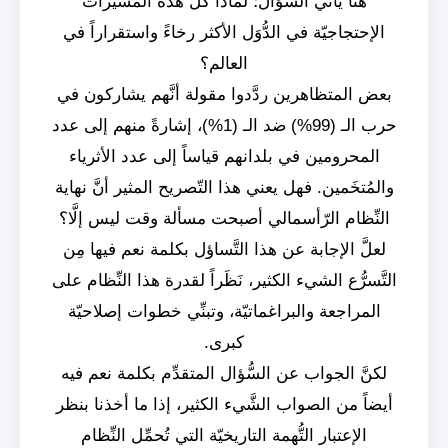
هنا يأتي السؤال؛ لماذا كلّ هذه المسيرات
الإحتجاجيّة في الدُّوَل الأكثر رخاءً واستقراراً في
العالم؟
بعض المتظاهرين ردَّدوا مقولة أنَّهم يشاركون في
حرب الـ (99%) ضد الـ (1%)، إشارةً منهم إلى عدد
المحرومين في بلدانهم قياساً إلى عدد الأثرياء
والمُتخَمين. فهل يعني هذا التّصريح المثير أنَّ نهاية
النِّظام الرّأسمالي أصبحت مسألة وقت ليس إلَّا؟
لعلَّ الإجابة عن هذا التَّساؤل بكلمة نعم فيها مِن
التَّسرُّع الشيء الكثير، نَظَراً لقدرة هذا النِّظام على
المراجعة والبراغماتيّة، وتبنِّي خطوات إصلاحيّة
كبرى.
لكنَّ الجواب عن السُّؤال المتقدِّم بكلمة نعم فيه
أيضاً من الصواب الشَّيء الكثير، إذا ما أخذنا بنظر
الإعتبار التُّهمة التاريخيّة التي تُحمِّل النِّظام