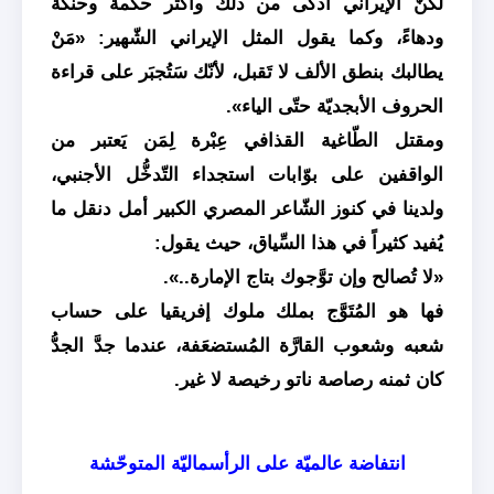
لكنَّ الإيراني أذكى من ذلك وأكثر حكمةً وحنكةً
ودهاءً، وكما يقول المثل الإيراني الشّهير: «مَنْ
يطالبك بنطق الألف لا تَقبل، لأنّك سَتُجبَر على قراءة
الحروف الأبجديّة حتّى الياء».
ومقتل الطّاغية القذافي عِبْرة لِمَن يَعتبر من
الواقفين على بوّابات استجداء التّدخُّل الأجنبي،
ولدينا في كنوز الشّاعر المصري الكبير أمل دنقل ما
يُفيد كثيراً في هذا السِّياق، حيث يقول:
«لا تُصالح وإن توَّجوك بتاج الإمارة..».
فها هو المُتَوَّج بملك ملوك إفريقيا على حساب
شعبه وشعوب القارَّة المُستضعَفة، عندما جدَّ الجدُّ
كان ثمنه رصاصة ناتو رخيصة لا غير.
انتفاضة عالميّة على الرأسماليّة المتوحّشة