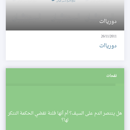
دورياات
26/11/2011
دورياات
نفحات
م
هل ينتصر الدم على السيف؟ أم أنها فلتة تقضي الحكمة التنكر
 تبدأ
لها؟