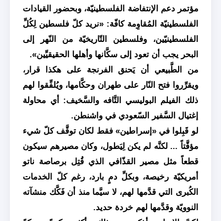
مؤتمر دعم الإنتفاضة الفلسطينيّة، وبحضور القيادات
الفلسطينيّة المُقاوِمة كافّة: «نريد كلّ فلسطين لِكُلِّ
الفلسطينيّين، وفلسطين التّاريخيّة من النّهر إلى
البحر يجب أن تعود إلى سكَّانها وأهلها الحقيقيِّين».
من الطَّبيعي أن يَحنق الفرنجة على هكذا قرار،
ويقرِّروا فتح النّار على طهران وحكَّامها، ويُلفِّقوا لهم
ذلك الفيلم البوليسي التَّافه والسَّخيف: أي محاولة
إغتيال السَّفير السّعودي في واشنطن.
لو قَبِلوا في «إسراطين» فقط لكان توقَّف كلّ شيء
مؤقَّتاً ... لكنَّه لم يكن لِيَطول، وكان مصيرهم سيكون
قطعاً مثل مصير القذّافي الذي قُتِل برصاصة ناتو
أمريكيّة رخيصة، وبكلِّ دمٍ بارد، رغم كلّ الخدمات
الكُبرى التي قدَّمها لهم، لا سيَّما منذ أن فَكَّك منشآته
النوويّة وقدَّمها لهم خردة حديد.