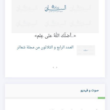
ة
«..أضلّك اللهُ على عِلم»
ال
العـدد الرابع و الثلاثون من مجلة شعائر
لة
›
‹
صوت و فيديو