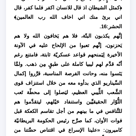
﴿كمثل الشيطان اذ قال للانسان اكفر فلما كفر، قال
اني برئ منك اني اخاف الله رب العالمين﴾
الحشر:16.
إنَّهم يكذبون البتّة، فلا هم يَخافون الله ولا هم
يَحزنون، إنَّهم تعبوا من الإلحاح عليه في الآونة
الأخيرة لِيَمنحهم قواعد عسكريّة ثابتة، فامتنع رغم
أنّه قدَّم لهم ليبيا كاملة على طبقٍ مِن ذهب. ولمَّا
يَئسوا منه، وحانت الفرصة المناسبة، قرَّروا إكمال
السِّيناريو الذي بدأوه معه من خلال استنزاف قوى
الشَّعب اللِّيبي العظيم، ليَصلوا إلى محطّة تَعب
الثُّوّار الحقيقيِّين واستنفاد حَيْلهم، ليتقدَّموا هم
للتَّنافس في ما بينهم من أجل تقاسم الكعكة قبل
فوات الأوان، كما صرَّح رئيس الحكومة البريطانيّة
كاميرون: «علينا الإسراع في اقتناص حصَّتنا من