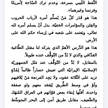
النَّفط اللِّيبي بسرعة، وعدم ترك السّاحة لِأمريكا
وفرنسا وغيرهما».
هذا هو قَدَر كلّ مَنْ يُسلِّم أمره لأرباب الحروب
والفِتَن والمؤامرات الخفيّة، بدل أنْ يسلم أمره لله
تعالى، ويَعتمد على شعبه في إرساء حكم الله على
الأرض.
هذا هو الدَّرس الأهمّ الذي يتركه لنا مقتل الطّاغية
القذّافي والذي لا بُدَّ من التّوقُّف عنده طويلاً.
بالمقابل، لا بُدَّ من التّوقُّف عند مَثَل الجمهوريّة
الإسلاميّة الإيرانيّة التي تعيش حصاراً ظالماً لِمُدّةٍ
تزيد على الثّلاثة عقود، ولا يَجِد الفرنجة مَنْ يُلاقيهم
ولَوْ في وسط الطَّريق لِيَعقد معهم ولو صفقة
واحدة، أقلّها إبقاء بعض قوّاتهم في العراق المُنهَك
والضَّعيف، مقابل طريق آمن إلى البحر المتوسِّط
عبر سوريا.