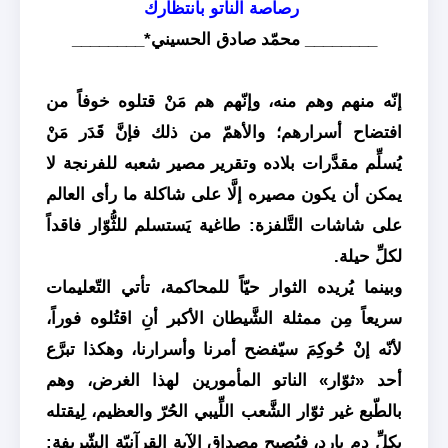
رصاصة الناتو بانتظارك
________ محمّد صادق الحسيني*________
إنّه منهم وهم منه، وإنّهم هم مَنْ قتلوه خوفاً من
افتضاح أسرارهم؛ والأهمّ من ذلك فإنَّ قَدَر مَنْ
يُسلِّم مقدَّرات بلاده وتقرير مصير شعبه للفرنجة لا
يمكن أن يكون مصيره إلَّا على شاكلة ما رأى العالم
على شاشات التَّلفزة: طاغية يَستسلم للثُّوّار فاقداً
لكلِّ حيلة.
وبينما يُريده الثوار حيّاً للمحاكمة، تأتي التّعليمات
سريعاً مِن ممثلة الشَّيطان الأكبر أنِ اقتُلوه فوراً،
لأنّه إنْ حُوكِمَ سيّفضح أمرنا وأسرارنا، وهكذا تبرَّع
أحد «ثوّار» الناتو المأمورين لهذا الغرض، وهم
بالطّبع غير ثوّار الشَّعب اللِّيبي الحُرّ والعظيم، لِيقتله
بكلِّ دمٍ بارد، فيُصبح مِصداق الآية القرآنيّة الشّريفة: