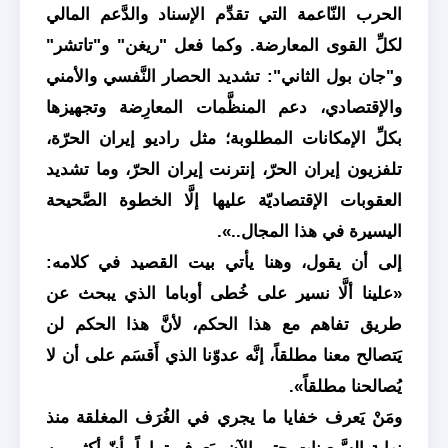
الحرب النّاعمة التي تقدِّم الإسناد والدَّعم المالي
لكلِّ القوى المعارضة. وكما فعل "ريغن" و"تاتشر"
و"جان بول الثاني": تشديد الحصار النَّفسي والأمني
والإقتصادي، دعم المنظَّمات المعارِضة وتجهيزها
بكلِّ الإمكانات المطلوبة؛ مثل راديو إيران الحرّة،
تلفزيون إيران الحرّ، إنترنت إيران الحرّ، وما تشديد
العقوبات الإقتصاديّة عليها إلَّا الخطوة الصَّحيحة
اليسيرة في هذا المجال..».
إلى أن يقول، وهنا يأتي بيت القصيد في كلامه:
«علينا ألَّا نسير على خُطى أوباما الذي يبحث عن
طريق تفاهم مع هذا الحكم، لأنَّ هذا الحكم لن
يَتصالح معنا مطلقاً، إنَّه عدوّنا الذي أَقسَم على أن لا
يُصالحنا مطلقاً».
ومَنْ يَعرف خفايا ما يجري في الغُرَف المغلقة منذ