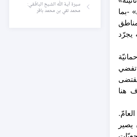
يّته»
سيرة آيـة الله الشـيخ البـافَـقـي:
محمد تقي بن محمد باقر
» -بما
مناطق
 يجرّد
مانيّة
 تفضي
 مقتضى
ف هنا
لعامّ.
 يصير
عيّات