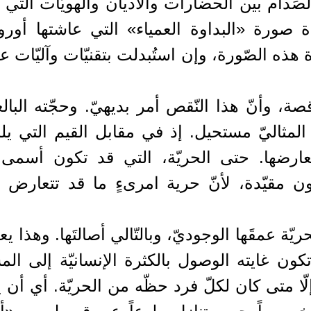
الصِّدام بين الحضارات والأديان والهويّات الت
ادة صورة «البداوة العمياء» التي عاشتها أورو
ذه الصّورة، وإن استُبدلت بتقنيّات وآليّات ع
، وأنّ هذا النّقص أمر بديهيّ. وحجّته البال
المثاليّ مستحيل. إذ في مقابل القيم التي يل
عارضها. حتى الحريّة، التي قد تكون أسمى 
كون مقيّدة، لأنّ حرية امرىءٍ ما قد تتعارض با
ة عمقَها الوجوديّ، وبالتّالي أصالتَها. وهذا يعن
تكون غايته الوصول بالكثرة الإنسانيّة إلى الم
 إلّا متى كان لكلّ فرد حظّه من الحريّة. أي أ