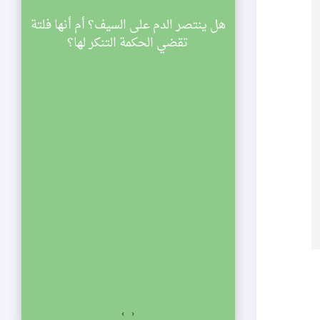
سينية الصديقة
هل ينتصر الدم على السيف؟ أم أنها فلتة
ي
اركة في مجالس
تقضي الحكمة التنكر لها؟
ليالي شهر رمضان لعام 1433 هجرية. تبدأ
والنصف مساء
الي الإحياء
لفجر. نلتمس
صديقة الكبرى عليها
السلام للمشاركة في مجالس ليالي شهر رمضان لعام 1433
اسعة والنصف مساء
ياء يستمر المجلس
ت المؤمنين.
›
‹