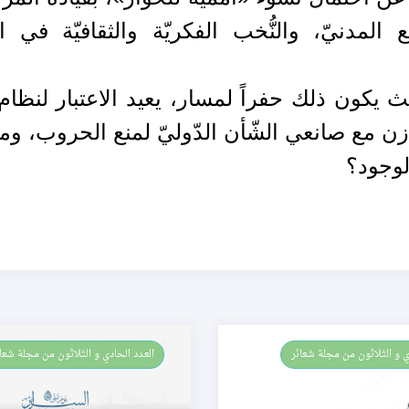
ع المدنيّ، والنُّخب الفكريّة والثقافيّة في ا
ث يكون ذلك حفراً لمسار، يعيد الاعتبار لنظام 
زن مع صانعي الشّأن الدّوليّ لمنع الحروب، وم
لوجود؟
العـدد الحادي و الثلاثون من مجلة شعائر