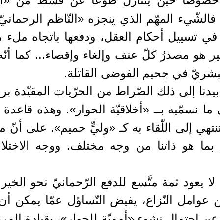
خصوصاً حين يتنازل طوعاً عن قسط من «أنان
 فالشّيء المهّم الذي ينجزه «النّاظم الرحمانيّ
في تسييل أحكام العقل، ودفعها باتجاه ملء 
ر هو مصدرُ كلّ عنف وإلغاء وإقصاء... كما أنّه
البشريّ في جحيم الفوضى القاتلة.
يدنا إلى ذلك الصّراط من الحرّيات المقيّدة برح
ا نسمّيه بــ «أخلاقيّة الحوار». وهذه قاعدة
 تنتهي إلى اللّقاء به كـ «وليٍّ حميم». على أنّ
ير بما هو ذاتنا من وجه مختلف. ووجه الاختلا
يعود ثمة متَّسع للدفع الرّحمانيّ نحو الخير ا
 عوامل النّزاع، يفيض التّساؤل عمّا يمكن أن
عن احتمال نشوء «أمميّة للحوار»، بقيادة المرج