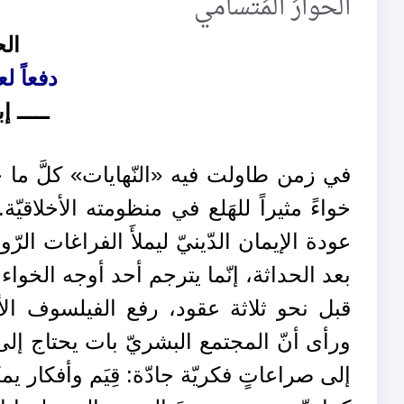
الحوارُ المُتسامي
الح
دفعاً لع
ـــــ 
في زمن طاولت فيه «النّهايات» كلَّ ما ح
خواءً مثيراً للهَلع في منظومته الأخلاقيّ
عودة الإيمان الدّينيّ ليملأَ الفراغات الرّ
بعد الحداثة، إنّما يترجم أحد أوجه الخواء 
قبل نحو ثلاثة عقود، رفع الفيلسوف الأ
ورأى أنّ المجتمع البشريّ بات يحتاج إلى 
إلى صراعاتٍ فكريّة جادّة: قِيَم وأفكار ي