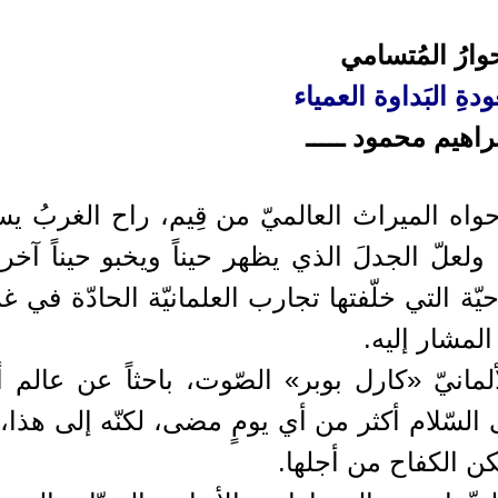
وارُ المُتسامي
ودةِ البَداوة العمياء
إبراهيم محمود ـــــ
واه الميراث العالميّ من قِيم، راح الغربُ يس
ة. ولعلّ الجدلَ الذي يظهر حيناً ويخبو حيناً آخ
وحيّة التي خلّفتها تجارب العلمانيّة الحادّة في 
الإعتكاف
اسْتِواءُ ا
المشار إليه.
لمانيّ «كارل بوبر» الصّوت، باحثاً عن عالم 
العـدد الثامن و العشرون
العـد
من مجلة شعائر
م
السّلام أكثر من أي يومٍ مضى، لكنّه إلى هذا، 
مكن الكفاح من أجلها.