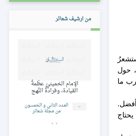
من ارشيف شعائر
تشعرُ
ر، حول
غرب ما
الإمام الخمينيّ عظَمةُ
لكَمالِ والجَلال
القيادة، وفرادةُ النَّهج
أفضل.
د الحادي و الثلاثون
العـدد الثاني و الخمسون
ن مجلة شعائر
من مجلة شعائر
يحتاج
›
‹