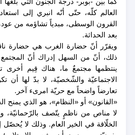
كما بيّن -بوبر- درجةَ الجنون التي بلغها 
العالم كلّه، حتّى أنّه انبري إلى استع
القرون الوسطى، مبدياً تشاؤمه من عودة ه
بعد الحداثة.
ويقرّر أنّ حضارة الغرب هي حضارة ناقصة
ذلك، أنّ من السهل إدراك أنّ المجتمع 
ينتظمها مجتمعٌ ما، هناك قِيم أخرى ت
الاجتماعيّة والشّخصيّة، لا بدّ لها أن ت
تعارضاً واضحاً مع حريّة امرىء آخر.
«القانون» أو «النظام»، هو الذي يمنح الحريّ
لا مناص من ناظمٍ يتّصف بالرّحمانيّة، و
الخلّاقة في الخير العام. وذلك لا يُحصّل