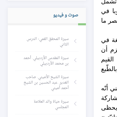
ي تشمل
با في
صوت و فيديو
صر ما
سيرة المحقق القمي- الدرس
غة في
الثاني
زم أن
سيرة المقدس الأردبيلي. أحمد
القيم
بن محمد الأردبيلي
لطّبع
سيرة الشيخ الأميني. صاحب
الغدير. عبد الحسين بن الشيخ
ي أنّه
أحمد أميني
شاركة
سيرة حياة والد العلامة
المجلسي
ن يحظى