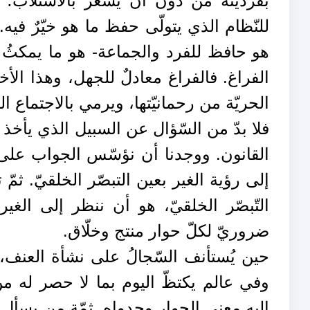
بفرديّته من دون أن يشعر بالاستلاب؛ 
للنّظام الذي يتولّى حفظ ما هو خيّرٌ فيه.
هو حافظ للفرد والجماعة- هو ما يمكثُ 
الفراغ. فالفراغ معادلٌ للجهل، وهذا الأخي
الحريّة من رحمانيّتها، ويرمي بالاجتماع 
فلا بدّ من السّؤال عن السبيل الذي يأخذ ب
القانون. ووجدنا أن نؤسّس الجواب على م
إلى رؤية الغير بعين التبصّر الخلقيّ. ثمّ
التّبصّر الخلقيّ، هو أن ننظر إلى الغ
ضروريّ لكلّ حوار منتج وخلّاق.
حين يُستأنف السّجالُ على نشأة العنف، لا 
وفي عالم يكتظّ اليوم بما لا حصر له من
إليه معنى الحوار وجدواه. ثمّة من يسأل 