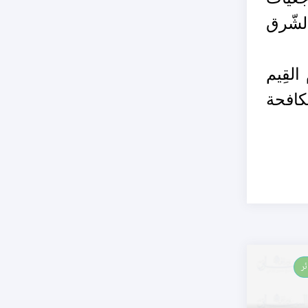
لشّرق
القِيم
كافحة