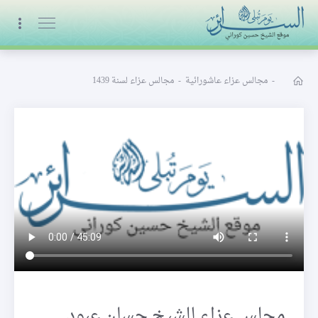
البث المباشر
-
مجالس عزاء عاشورائية
-
مجالس عزاء لسنة 1439
مجلس عزاء للشيخ حسان عبود