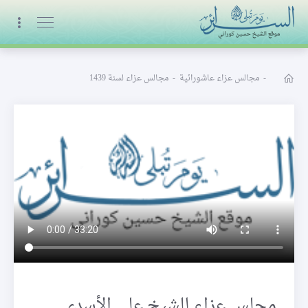
البث المباشر
-
مجالس عزاء عاشورائية
-
مجالس عزاء لسنة 1439
مجلس عزاء للشيخ علي الأسدي