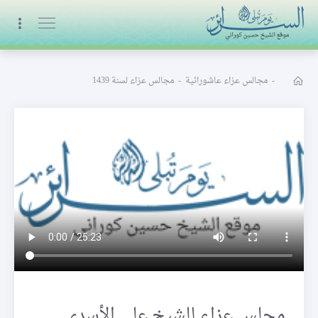
البث المباشر
-
مجالس عزاء عاشورائية
-
مجالس عزاء لسنة 1439
مجلس عزاء للشيخ علي الأسدي