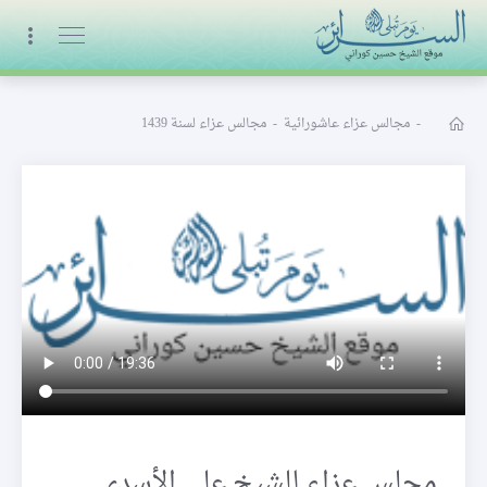
البث المباشر
-
مجالس عزاء عاشورائية
-
مجالس عزاء لسنة 1439
مجلس عزاء للشيخ علي الأسدي