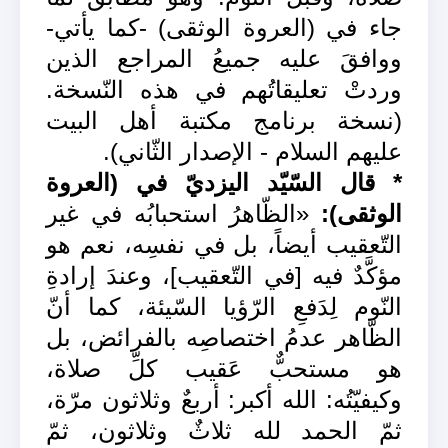
جاء في (العروة الوثقى) -كما يأتي-
ووافقَ عليه جميعُ المراجع الذين
وردتْ تعليقاتُهم في هذه النّسخة.
(نسخة برنامج مكتبة أهل البيت
عليهم السلام - الإصدار الثّاني).
* قال السّيّد اليزديّ في (العروة
الوثقى):
«الظّاهرُ استحبابُه في غير
التّعقيب أيضاً، بل في نفسِه، نعم هو
مؤكَّدٌ فيه [في التّعقيب]، وعندَ إرادةِ
النّوم لِدَفعِ الرّؤيا السّيئة، كما أنّ
الظّاهر عدمُ اختصاصِه بالفرائض، بل
هو مستحبٌّ عَقيب كلِّ صلاة،
وكيفيّتُه: الله أكبر: أربعٌ وثلاثون مرّة،
ثمّ الحمد لله ثلاثٌ وثلاثون، ثمّ