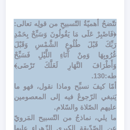
تتّضحُ أهميّةُ التّسبيحِ من قولِه تعالى:
﴿فَاصْبِرْ عَلَى مَا يَقُولُونَ وَسَبِّحْ بِحَمْدِ
رَبِّكَ قَبْلَ طُلُوعِ الشَّمْسِ وَقَبْلَ
غُرُوبِهَا وَمِنْ آَنَاءِ اللَّيْلِ فَسَبِّحْ
وَأَطْرَافَ النَّهَارِ لَعَلَّكَ تَرْضَى﴾
طه:130.
أمّا كيفَ نسبِّح وماذا نقول، فهو ما
يَنبغي الرّجوعُ فيه إلى المعصومين
عليهم الصّلاة والسّلام.
ما يلي، نماذجُ من التّسبيح المَرويّ
عن الصّدّيقة الكبرى الزّهراء عليها