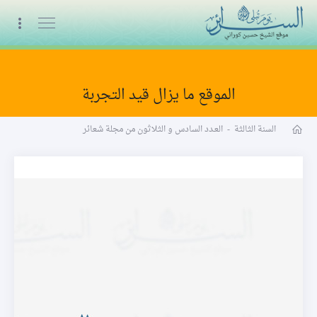
البث المباشر
الموقع ما يزال قيد التجربة
مجلة شعائر word
السنة الثالثة
-
العـدد السادس و الثلاثون من مجلة شعائر