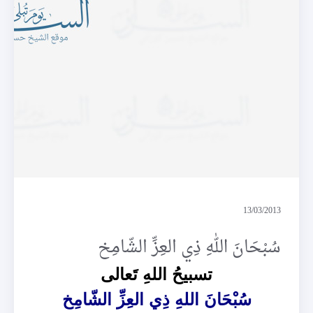
الملف
13/03/2013
سُبْحَانَ اللهِ ذِي العِزِّ الشّامِخ
تسبيحُ اللهِ تَعالى
سُبْحَانَ اللهِ ذِي العِزِّ الشّامِخ