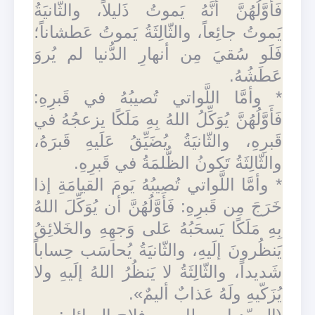
فَأَوَّلُهُنَّ أنَّهُ يَموتُ ذَليلاً، والثّانيَةُ
يَموتُ جائِعاً، والثّالِثَةُ يَموتُ عَطشاناً؛
فَلَو سُقيَ مِن أنهارِ الدُّنيا لم يُروَ
عَطَشُهُ.
* وأمَّا اللَّواتي تُصيبُهُ في قَبرِهِ:
فَأَوَّلُهُنَّ يُوَكِّلُ اللهُ بِهِ مَلَكًا يزعجُهُ في
قَبرِهِ، والثّانيَةُ يُضَيِّقُ عَلَيهِ قَبرَهُ،
والثّالِثَةُ تَكونُ الظُّلمَةُ في قَبرِهِ.
* وأمَّا اللَّواتي تُصيبُهُ يَومَ القيامَةِ إذا
خَرَجَ مِن قَبرِهِ: فَأَوَّلُهُنَّ أن يُوَكِّلَ اللهُ
بِهِ مَلَكًا يَسحَبُهُ عَلى وَجهِهِ والخَلائِقُ
يَنظُرونَ إلَيهِ، والثّانيَةُ يُحاسَب حِساباً
شَديداً، والثّالِثَةُ لا يَنظُرُ اللهُ إلَيهِ ولا
يُزَكّيهِ ولَهُ عَذابٌ أليمٌ».