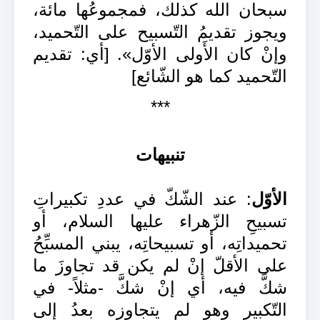
سبحان الله كذلك، فمجموعُها مائة،
ويجوز تقديمُ التّسبيح على التّحميد،
وإنْ كان الأَولى الأوّل». [أي: تقديم
التّحميد كما هو الشّائع]
***
تنبيهات
الأوّل
: عند الشّكّ في عددِ تكبيراتِ
تسبيحِ الزّهراء عليها السلام، أو
تحميداتِه، أو تسبيحاتِه، يبني المسبِّحُ
على الأقلّ إنْ لم يكن قد تجاوزَ ما
شكَّ فيه، أي إنْ شكَّ -مثلاً- في
التّكبير وهو لم يتجاوزه بعدُ إلى