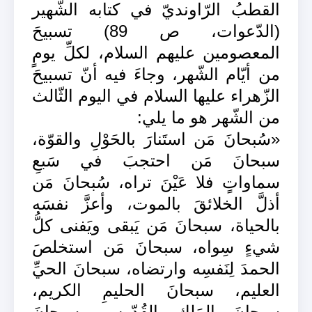
القطبُ الرّاونديّ في كتابه الشّهير
(الدّعوات، ص 89) تسبيحَ
المعصومين عليهم السلام، لكلِّ يومٍ
من أيّام الشّهر، وجاءَ فيه أنّ تسبيحَ
الزّهراء عليها السلام في اليوم الثّالث
من الشّهر هو ما يلي:
«سُبحانَ مَن استَنارَ بالحَوْلِ والقوّة،
سبحانَ مَن احتجبَ في سَبعِ
سماواتٍ فلا عَيْنَ تراه، سُبحانَ مَن
أذلَّ الخلائقَ بالموت، وأعزَّ نفسَه
بالحياة، سبحانَ مَن يَبقى ويَفنى كلُّ
شيءٍ سِواه، سبحانَ مَن استخلصَ
الحمدَ لِنَفسِه وارتضاه، سبحانَ الحيِّ
العليم، سبحانَ الحليمِ الكريم،
سبحانَ المَلِكِ القُدّوس، سبحانَ