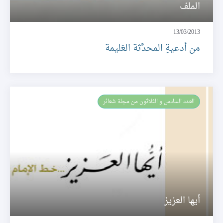
الملف
13/03/2013
من أدعيةِ المحدَّثة العَليمة
العـدد السادس و الثلاثون من مجلة شعائر
أيها العزيز