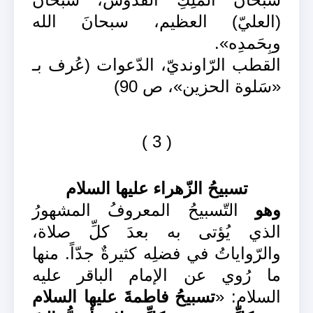
(العليّ) العظيم، سبحانَ الله
وبِحَمدِه».
القطب الرّاونديّ، الدّعوات (عُرف بـ
«سَلوة الحزين»، ص 90)
( 3 )
تسبيحُ الزّهراء عليها السلام
وهو
التّسبيحُ المعروفُ المشهورُ
الذي يُؤتى به بعدَ كلِّ صلاة،
والرّواياتُ في فضلِه كثيرةٌ جدّاً. منها
ما رُوي عن الإمام الباقر عليه
السلام: «
تسبيحُ فاطمةَ عليها السلام