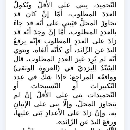
التّحميد، يبني على الأقلّ ويُكمِلُ
العددَ المطلوب، أمّا إنْ كان قد
تجاوزَ المحلَّ فيَبني على أنّه قد جاءَ
بالعددِ المطلوب، أمّا إنْ وجدَ أنّه قد
زادَ على العددِ المطلوب فإنّه يرفعُ
اليدَ عن الزّائد، أي كأنّه ألغاه، وينوي
أنّه لم يُرِد غيرَ العددِ المطلوب. قال
السّيّدُ اليزديّ في (العروة الوثقى)
ووافقَه المراجع: «إذا شكَّ في عدد
التّكبيرات أو التّسبيحات أو
التّحميدات بنى على الأقلّ إنْ لم
يتجاوز المحلّ، وإلّا بنى على الإتيانِ
به، وإنْ زادَ على الأعدادِ بَنى عليها،
ورفعَ اليدَ عن الزّائد».