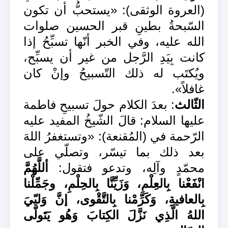
(العروة الوثقى): «يستحبُّ أن تكون
السّبحةُ بطينِ قبر الحسين صلوات
الله عليه، وفي الخبر أنّها تسبِّحُ إذا
كانت بِيَدِ الرَّجل من غير أن يسبِّح،
ويُكتَب له ذلك التّسبيحُ وإنْ كان
غافلاً».
الثّالث
: بعدَ الكلام حولَ تسبيحِ فاطمة
عليها السلام: قالَ الشّيخُ المفيد عليه
الرّحمة في (المُقنعة): «وتستغفرُ اللهَ
بعد ذلك بما تيسّر، وتصلّي على
محمّدٍ وآلِه، وتدعو فتقول:
أللَّهُمَّ
انْفَعْنا بِالعِلْمِ، وَزَيِّنَّا بِالحِلْمِ، وجَمِّلْنا
بِالعافيةِ، وَكَرِّمْنا بِالتَّقْوى، إنَّ وَليّيَ
اللهُ الَّذِي نَزَّلَ الكِتابَ وَهُو يَتَولّى