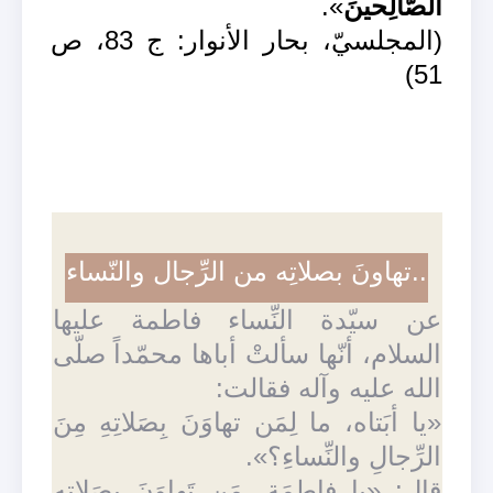
الصّالِحينَ
».
(المجلسيّ، بحار الأنوار: ج 83، ص
51)
..تهاونَ بصلاتِه من الرِّجال والنّساء
عن سيّدة النِّساء فاطمة عليها
السلام، أنّها سألتْ أباها محمّداً صلّى
الله عليه وآله فقالت:
«يا أبَتاه، ما لِمَن تهاوَنَ بِصَلاتِهِ مِنَ
الرِّجالِ والنِّساءِ؟».
قال: «يا فاطِمَة، مَن تَهاوَنَ بِصَلاتِهِ