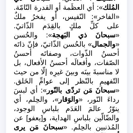
المُلك
»: أي العظَمة أو القدرة التّامّة.
«الفاخر»: النّفيس، أو يفخرُ ملكٌ
على كلِّ ملكٍ بالقِدَم الذّاتيّ.
«
سبحانَ ذي البَهجة
»: والحُسن
«
والجمال
» بالحُسن الذّاتيّ، فإنّ ذاتَه
أحسنُ الذّوات، وصفاتَه أحسنُ
الصّفات، وأفعالَه أحسنُ الأفعال، بل
لا مناسبةَ بينَه وبينَ غيرِه إلّا من حيث
التّفهيمِ بالنّظر إلى عوامِّ الخَلق.
«
سبحانَ مَن تردّى بالنّور
»: أي لبسَ
رداءَ النّور، «
والوَقار
»، والحِلم، أي
ينوّرُ عالمَ العَدَم بلباسِ الوجود،
والضّالّين بلباسِ الهداية، و[يعفو] عن
المُذنبين بالحِلم. «
سبحانَ مَن يرى