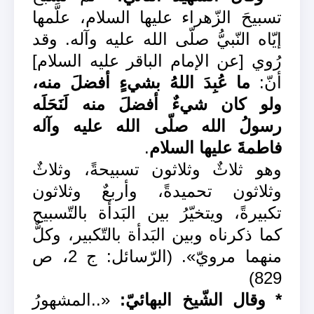
تسبيحَ الزّهراء عليها السلام، علَّمها
إيّاه النّبيُّ صلّى الله عليه وآله. وقد
رُوي [عن الإمام الباقر عليه السلام]
أنّ:
ما عُبِدَ اللهُ بشيءٍ أفضلَ منه،
ولو كان شيءٌ أفضلَ منه لَنَحَلَه
رسولُ الله صلّى الله عليه وآله
فاطمةَ عليها السلام
.
وهو ثلاثٌ وثلاثون تسبيحةً، وثلاثٌ
وثلاثون تحميدةً، وأربعٌ وثلاثون
تكبيرةً، ويتخيّرُ بين البَدأة بالتّسبيح
كما ذكرناه وبين البَدأة بالتّكبير، وكلٌّ
منهما مرويّ». (الرّسائل: ج 2، ص
829)
* وقال الشّيخ البهائيّ:
«..المشهورُ