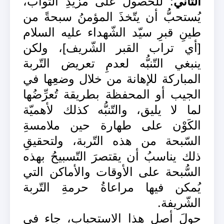
الثّاني
: للحصول على مزيدِ الثّواب،
يُستحبُّ أن يتّخذَ المؤمنُ سبحةً من
طينِ قبرِ سيّد الشّهداء عليه السلام
[أي تراب القبر الشّريف]، ولكن
ينبغي التّنبُّه لعدمِ تعريض التّربة
المباركة للإهانة من خلال وضعِها في
الجيب أو المحفظة بطريقة تُعرِّضُها
لما لا يليق، والتّنبُّه كذلك لأهميّة
الكَوْن على طهارة حين ملامسةِ
السّبحة من هذه التّربة، ولتحقيقِ
ذلك يناسبُ أن يقتصرَ التّسبيحُ بهذه
السُّبحة على الأوقات والأماكن التي
يُمكن فيها مراعاةُ حرمةِ التّربة
الشّريفة.
حولَ أصل هذا الاستحباب، جاء في