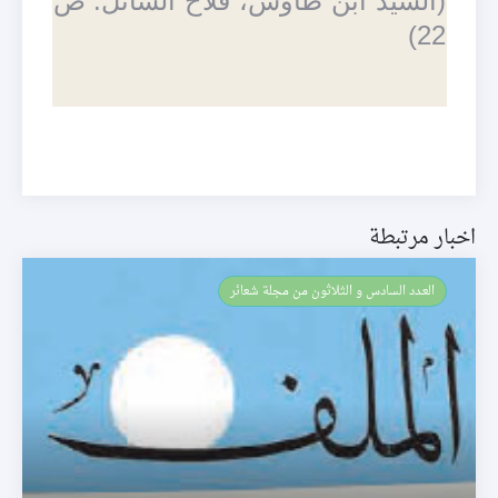
(السيّد ابن طاوس، فلاح السائل: ص
22)
اخبار مرتبطة
العـدد السادس و الثلاثون من مجلة شعائر