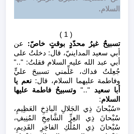
السلام.
( 1 )
تسبيحٌ غيرُ محدّدٍ بوقتٍ خاصّ:
عن
أبي سعيد المداينيّ، قال: دخلتُ على
أبي عبد الله عليه السلام فقلتُ: ".."
جُعِلتُ فداك، عَلِّمني تسبيحَ عليٍّ
وفاطمة عليهما السلام، قال:
نعم يا
أبا سعيد
".."
وتسبيحُ فاطمة عليها
السلام
:
«سُبْحانَ ذِي الجَلالِ الباذِخِ العَظِيمِ،
سُبْحانَ ذِي العِزِّ الشَّامِخِ المُنِيفِ،
سُبْحانَ ذِي المُلْكِ الفاخِرِ القَدِيمِ،