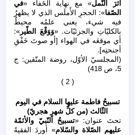
أثرَ النّمل
» مع نهاية الخَفاء «
في
الصّفا
»: الحجرِ الأَملَس الذي لا يظهرُ
فيه شيء، يعني علمُه محيطٌ
بالكليّاتِ والجزئيّات. «
وَوَقْعَ الطّير
»:
أي موقعَه في الهواء [أو صوتَ خَفْقِ
أجنحتِه].
(المجلسيّ الأوّل، روضة المتّقين: ج
5، ص 418)
( 2 )
تسبيحُ فاطمة عليها السلام في اليوم
الثّالث (من كلِّ شهرٍ هجريّ)
تحتَ عنوان: «
تسبيحُ النّبيّ والأئمّة
عليهم الصّلاة والسّلام
» أوردَ الفقيهُ