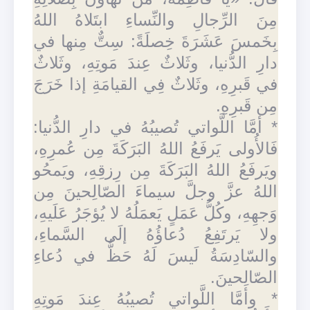
مِنَ الرِّجالِ والنِّساءِ ابتَلاهُ اللهُ
بِخَمسَ عَشَرَةَ خِصلَةً: سِتٌّ مِنها في
دارِ الدُّنيا، وثَلاثٌ عِندَ مَوتِهِ، وثَلاثٌ
في قَبرِهِ، وثَلاثٌ فِي القيامَةِ إذا خَرَجَ
مِن قَبرِهِ.
* أمَّا اللَّواتي تُصيبُهُ في دارِ الدُّنيا:
فَالأُولى يَرفَعُ اللهُ البَرَكَةَ مِن عُمرِهِ،
ويَرفَعُ اللهُ البَرَكَةَ مِن رِزقِهِ، ويَمحُو
اللهُ عزَّ وجلَّ سيماءَ الصّالِحينَ مِن
وَجهِهِ، وكُلُّ عَمَلٍ يَعمَلُهُ لا يُؤجَرُ عَلَيهِ،
ولا يَرتَفِعُ دُعاؤُهُ إلَى السَّماءِ،
والسّادِسَةُ لَيسَ لَهُ حَظٌّ في دُعاءِ
الصّالِحينَ.
* وأمَّا اللَّواتي تُصيبُهُ عِندَ مَوتِهِ