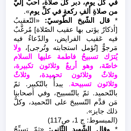
في كلِّ يوم، دبر كلِّ صلاة، أحبُّ إليّ
من صلاةِ ألفِ ركعةٍ في كلِّ يوم
».
*
قال الشّيخ الطّوسيّ:
«التّعقيبُ
[أذكارٌ يؤتى بها عقيب الصّلاة] مُرغَّبٌ
فيه عَقيب الفرايض، والدّعاءُ فيه
مَرجوٌّ [تُؤمل استجابته وتُرجى]،
ولا
يُترَك تسبيحُ فاطمة عليها السلام
خاصّة، وهو أربعٌ وثلاثون تكبيرة،
وثلاثٌ وثلاثون تحميدة، وثلاثٌ
وثلاثون تسبيحة
.
يبدأُ بالتّكبير. ثمّ
بالتّحميد. ثمّ بالتّسبيح، وفي أصحابنا
مَن قدَّم التّسبيحَ على التّحميد، وكلُّ
ذلك جايز».
(المبسوط: ج 1، ص117)
*
وقال الشّهيد الثّاني:
«ثمّ تسبِّحُ