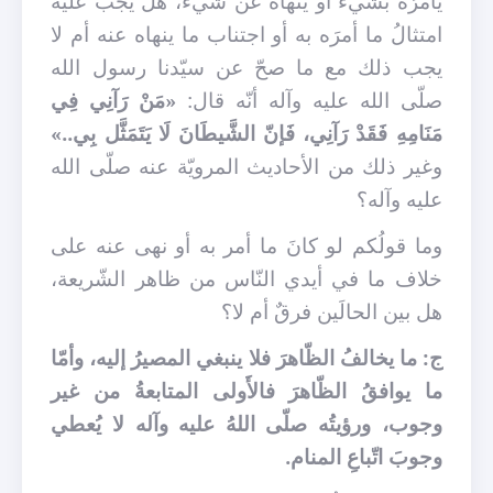
يأمرُه بشيء أو ينهاه عن شيء، هل يجبُ عليه
امتثالُ ما أمرَه به أو اجتناب ما ينهاه عنه أم لا
يجب ذلك مع ما صحّ عن سيّدنا رسول الله
صلّى الله عليه وآله أنّه قال:
«مَنْ رَآنِي فِي
مَنَامِهِ فَقَدْ رَآنِي، فَإنّ الشَّيطَانَ لَا يَتَمَثَّل بِي..»
وغير ذلك من الأحاديث المرويّة عنه صلّى الله
عليه وآله؟
وما قولُكم لو كانَ ما أمر به أو نهى عنه على
خلاف ما في أيدي النّاس من ظاهر الشّريعة،
هل بين الحالَين فرقٌ أم لا؟
ج: ما يخالفُ الظّاهرَ فلا ينبغي المصيرُ إليه، وأمّا
ما يوافقُ الظّاهرَ فالأَولى المتابعةُ من غير
وجوب، ورؤيتُه صلّى اللهُ عليه وآله لا يُعطي
وجوبَ اتّباعِ المنام.