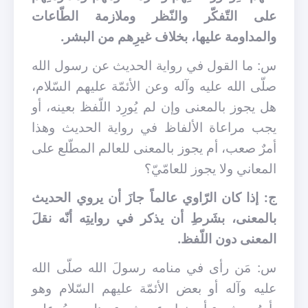
على التّفكّر والنّظر وملازمة الطّاعات
والمداومة عليها، بخلاف غيرِهم من البشر.
س: ما القول في رواية الحديث عن رسول الله
صلّى الله عليه وآله وعن الأئمّة عليهم السّلام،
هل يجوز بالمعنى وإن لم يُورِد اللّفظ بعينه، أو
يجب مراعاة الألفاظ في رواية الحديث وهذا
أمرٌ صعب، أم يجوز بالمعنى للعالم المطّلع على
المعاني ولا يجوز للعامّيّ؟
ج: إذا كان الرّاوي عالماً جازَ أن يروي الحديث
بالمعنى، بشَرطِ أن يذكر في روايتِه أنّه نقلَ
المعنى دون اللّفظ.
س: مَن رأى في منامه رسولَ الله صلّى الله
عليه وآله أو بعض الأئمّة عليهم السّلام وهو