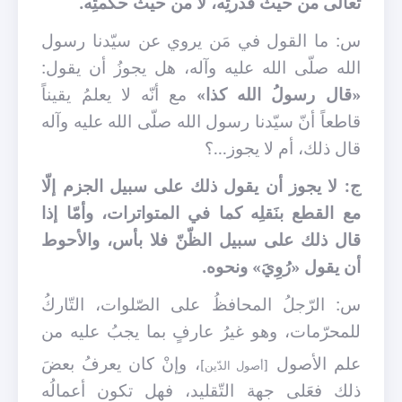
تعالى من حيث قدرتِه، لا من حيث حكمتِه.
س: ما القول في مَن يروي عن سيّدنا رسول
الله صلّى الله عليه وآله، هل يجوزُ أن يقول:
«قال رسولُ الله كذا»
مع أنّه لا يعلمُ يقيناً
قاطعاً أنّ سيّدنا رسول الله صلّى الله عليه وآله
قال ذلك، أم لا يجوز...؟
ج: لا يجوز أن يقول ذلك على سبيل الجزم إلّا
مع القطع بنَقلِه كما في المتواترات، وأمّا إذا
قال ذلك على سبيل الظّنّ فلا بأس، والأحوط
أن يقول «رُوِيَ» ونحوه.
س: الرّجلُ المحافظُ على الصّلوات، التّاركُ
للمحرّمات، وهو غيرُ عارفٍ بما يجبُ عليه من
علم الأصول
، وإنْ كان يعرفُ بعضَ
[أصول الدّين]
ذلك فعَلى جهة التّقليد، فهل تكون أعمالُه