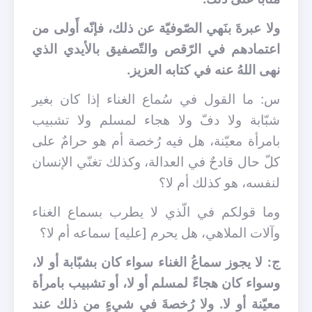
ولا عبرةَ بنَهي الصّوفيّة عن ذلك، فإنّه أَولى من
اعتمادهم في الرّقص والتّصفيق بالأيدي الذي
نهى اللهُ عنه في كتابه العزيز.
س: ما القول في سُماع الغناء إذا كان بغير
شبّابة ولا دفّ ولا هجاء لمسلم ولا تشبيب
بامرأة معيّنة، هل فيه رُخصة أم هو حرامٌ على
كلّ حال قادحٌ في العدالة، وكذلك تغنّي الإنسان
لنفسه، هو كذلك أم لا؟
وما قولكم في الّذي لا يطرب بسماع الغناء
وآلات الملاهي، هل يحرم [عليه] سماعه أم لا؟
ج: لا يجوز سماعُ الغناء سواء كان بشبّابة أو لا،
وسواء كان هجاءً لمسلم أو لا، أو تشبيب بامرأة
معيّنة أو لا. ولا رُخصةَ في شيءٍ من ذلك عند