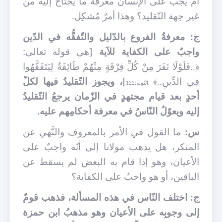
أم يجبُ على الإنسان معرفة ما يحتاج إليه من
غير جهة التّقليد؟ وهذا أمرٌ مُشكِل.
ج: معرفةُ الفروع بالدّليل والتّفقُّه في الدّين
واجبٌ على الكفاية للآية
[هي قوله تعالى:
﴿..فَلَوْلَا نَفَرَ مِنْ كُلِّ فِرْقَةٍ مِنْهُمْ طَائِفَةٌ لِيَتَفَقَّهُوا
فِي الدِّينِ..﴾
]
، ويجوز التّقليدُ فيها لكلّ
التّوبة:122
أحدٍ بعد قيام مجتهدٍ في الزّمان يرجعُ التّقليدُ
إليه ويعوّلُ النّاسُ في معرفة أحكامِهم عليه.
س:
ما القول في الأمر بالمعروف والنَّهي عن
المنكر، هل يذهب مولانا إلى أنّه واجبٌ على
الأعيان، وهو إذا قام به البعض لم يسقط عن
الباقين، أو هو واجبٌ على الكفاية؟
ج: اختلف النّاس في هذه المسألة، فذهب قومٌ
إلى وجوبِه على الأعيان وهو مذهبُ ابن حمزة