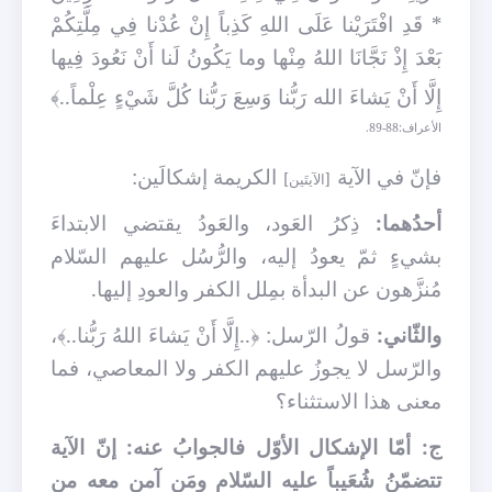
* قَدِ افْتَرَيْنا عَلَى اللهِ كَذِباً إِنْ عُدْنا فِي مِلَّتِكُمْ
بَعْدَ إِذْ نَجَّانَا اللهُ مِنْها وما يَكُونُ لَنا أَنْ نَعُودَ فِيها
إِلَّا أَنْ يَشاءَ الله رَبُّنا وَسِعَ رَبُّنا كُلَّ شَيْءٍ عِلْماً..﴾
الأعراف:88-89.
فإنّ في الآية
الكريمة إشكالَين:
[الآيتَين]
أحدُهما:
ذِكرُ العَود، والعَودُ يقتضي الابتداءَ
بشيءٍ ثمّ يعودُ إليه، والرُّسُل عليهم السّلام
مُنزَّهون عن البدأة بمِلل الكفر والعودِ إليها.
والثّاني:
قولُ الرّسل: ﴿..إِلَّا أَنْ يَشاءَ اللهُ رَبُّنا..﴾،
والرّسل لا يجوزُ عليهم الكفر ولا المعاصي، فما
معنى هذا الاستثناء؟
ج: أمّا الإشكال الأوّل فالجوابُ عنه: إنّ الآية
تتضمّنُ شُعَيباً عليه السّلام ومَن آمن معه من