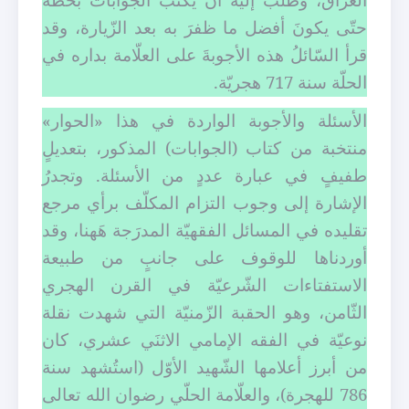
حتّى يكونَ أفضل ما ظفرَ به بعد الزّيارة، وقد
قرأ السّائلُ هذه الأجوبةَ على العلّامة بداره في
الحلّة سنة 717 هجريّة.
الأسئلة والأجوبة الواردة في هذا «الحوار»
منتخبة من كتاب (الجوابات) المذكور، بتعديلٍ
طفيفٍ في عبارة عددٍ من الأسئلة. وتجدرُ
الإشارة إلى وجوب التزام المكلّف برأي مرجع
تقليده في المسائل الفقهيّة المدرَجة هَهنا، وقد
أوردناها للوقوف على جانبٍ من طبيعة
الاستفتاءات الشّرعيّة في القرن الهجري
الثّامن، وهو الحقبة الزّمنيّة التي شهدت نقلة
نوعيّة في الفقه الإمامي الاثنَي عشري، كان
من أبرز أعلامها الشّهيد الأوّل (استُشهد سنة
786 للهجرة)، والعلّامة الحلّي رضوان الله تعالى