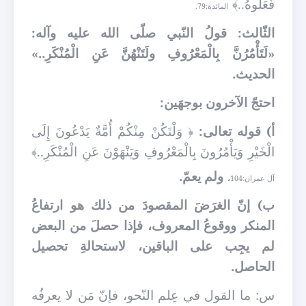
فَعَلُوهُ..﴾
المائدة:79.
الثّالث: قولُ النّبي صلّى الله عليه وآله:
«لَتَأْمُرُنَّ بِالْمَعْرُوفِ ولَتَنْهُنَّ عَنِ الْمُنْكَرِ..»
الحديث.
احتجّ الآخرون بوجهَين:
أ) قوله تعالى:
﴿
وَلْتَكُنْ مِنْكُمْ أُمَّةٌ يَدْعُونَ إِلَى
الْخَيْرِ وَيَأْمُرُونَ بِالْمَعْرُوفِ وَيَنْهَوْنَ عَنِ الْمُنْكَرِ..﴾
ولم يعمّ.
آل عمران:104
،
ب) إنّ الغرَضَ المقصودَ من ذلك هو ارتفاعُ
المنكر ووقوعُ المعروف، فإذا حصلَ من البعض
لم يجِب على الباقين، لاستحالةِ تحصيل
الحاصل.
س: ما القول في عِلم النّحو، فإنّ مَن لا يعرفُه