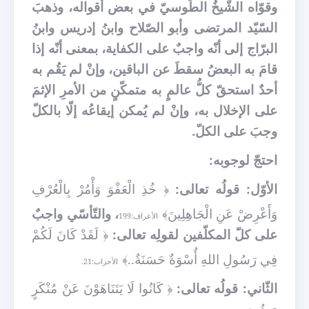
وقوّاه الشّيخُ الطّوسيّ في بعض أقواله، وذهبَ
السّيّد المرتضى وأبو الصّلاح وابنُ إدريس وابنُ
البرّاج إلى أنّه واجبٌ على الكفاية، بمعنى أنّه إذا
قامَ به البعضُ سقطَ عن الباقين، وإنْ لم يَقُم به
أحدٌ استحقّ كلُّ عالمٍ به متمكّنٍ من الأمرِ الإثمَ
على الإخلال به، وإنْ لم يُمكن إيقاعُه إلّا بالكلّ
وجبَ على الكلّ.
احتجّ لوجوبه:
الأوّل: قولُه تعالى:
﴿
خُذِ الْعَفْوَ وَأْمُرْ بِالْعُرْفِ
وَأَعْرِضْ عَنِ الْجَاهِلِينَ﴾
، والتّأسّي واجبٌ
الأعراف:199
على كلّ المكلّفين لقولِه تعالى:
﴿
لَقَدْ كَانَ لَكُمْ
فِي رَسُولِ اللهِ أُسْوَةٌ حَسَنَةٌ..﴾
الأحزاب:21.
الثّاني: قولُه تعالى:
﴿
كَانُوا لَا يَتَنَاهَوْنَ عَنْ مُنْكَرٍ