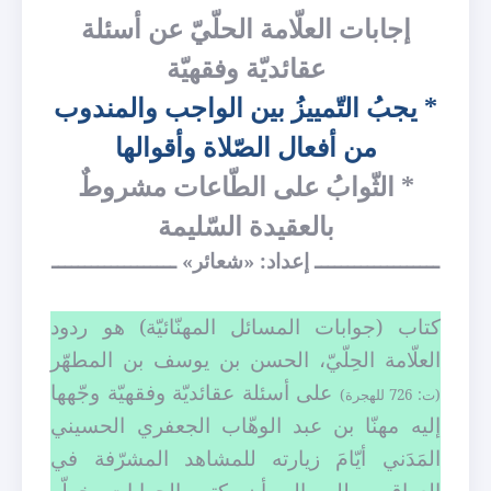
إجابات العلّامة الحلّيّ عن أسئلة
عقائديّة وفقهيّة
* يجبُ التّمييزُ بين الواجب والمندوب
من أفعال الصّلاة وأقوالها
* الثّوابُ على الطّاعات مشروطٌ
بالعقيدة السّليمة
ـــــــــــــــــــ إعداد: «شعائر» ـــــــــــــــــــ
كتاب (جوابات المسائل المهنّائيّة) هو ردود
العلّامة الحِلّيّ، الحسن بن يوسف بن المطهّر
على أسئلة عقائديّة وفقهيّة وجّهها
(ت: 726 للهجرة)
إليه مهنّا بن عبد الوهّاب الجعفري الحسيني
المَدَني أيّامَ زيارته للمشاهد المشرّفة في
العراق، وطلب إليه أن يكتب الجوابات بخطّه