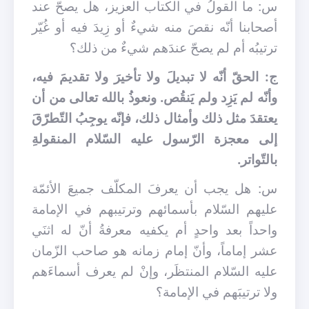
س: ما القولُ في الكتاب العزيز، هل يصحّ عند
أصحابنا أنّه نقصَ منه شيءٌ أو زِيدَ فيه أو غُيّر
ترتيبُه أم لم يصحّ عندَهم شيءٌ من ذلك؟
ج: الحقّ أنّه لا تبديلَ ولا تأخيرَ ولا تقديمَ فيه،
وأنّه لم يَزِد ولم يَنقُص. ونعوذُ بالله تعالى من أن
يعتقدَ مثل ذلك وأمثال ذلك، فإنّه يوجِبُ التّطرّقَ
إلى معجزة الرّسول عليه السّلام المنقولةِ
بالتّواتر.
س: هل يجب أن يعرفَ المكلّف جميعَ الأئمّة
عليهم السّلام بأسمائهم وترتيبهم في الإمامة
واحداً بعد واحدٍ أم يكفيه معرفةُ أنّ له اثنَي
عشر إماماً، وأنّ إمام زمانه هو صاحب الزّمان
عليه السّلام المنتظَر، وإنْ لم يعرف أسماءَهم
ولا ترتيبَهم في الإمامة؟