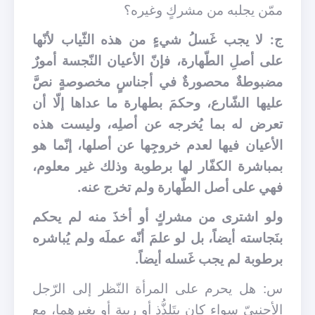
ممّن يجلبه من مشركٍ وغيره؟
ج: لا يجب غَسلُ شيءٍ من هذه الثّياب لأنّها
على أصلِ الطّهارة، فإنّ الأعيان النّجسة أمورٌ
مضبوطةٌ محصورةٌ في أجناسٍ مخصوصةٍ نصَّ
عليها الشّارع، وحكمَ بطهارة ما عداها إلّا أن
تعرض له بما يُخرجه عن أصلِه، وليست هذه
الأعيان فيها لعدم خروجِها عن أصلها، إنّما هو
بمباشرة الكفّار لها برطوبة وذلك غير معلوم،
فهي على أصل الطّهارة ولم تخرج عنه.
ولو اشترى من مشركٍ أو أخذَ منه لم يحكم
بنَجاسته أيضاً، بل لو علمَ أنّه عملَه ولم يُباشره
برطوبة لم يجب غَسله أيضاً.
س: هل يحرم على المرأة النّظر إلى الرّجل
الأجنبيّ سواء كان بتَلذُّذ أو ريبة أو بغيرهما، مع