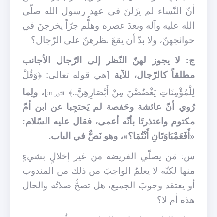
أنّ النّساء لم يزَلنَ في عهد رسول الله صلّى
الله عليه وآله وبعدَ عصره وهلُّم جرّاً يخرجنَ في
حوائجهنّ، ولا بدّ أن يقعَ نظرهنّ على الرّجال؟
ج: لا يجوز لهنّ النّظر إلى الرّجال الأجانب
مطلقاً كالرّجال، للآية
[هي قوله تعالى: ﴿وَقُلْ
لِلْمُؤْمِنَاتِ يَغْضُضْنَ مِنْ أَبْصَارِهِنَّ..﴾
]
، ولِما
النّور:31
رُوي أنّ عائشة وحَفصة لم يَحتجِبا عن ابن أمّ
مكتوم واعتذرتَا بأنّه أعمى، فقال عليه السّلام:
«أَفَعَمْيَاوَتَانِ أَنْتُمَا؟»، وهو نَصٌّ في الباب.
س: مَن يصلّي الفريضة من غير إخلالٍ بشيءٍ
منها لكنّه لا يعلمُ الواجبَ من ذلك من المندوب
أو يعتقد وجوبَ الجميع، هل تصحُّ صلاتُه والحال
هذه أم لا؟