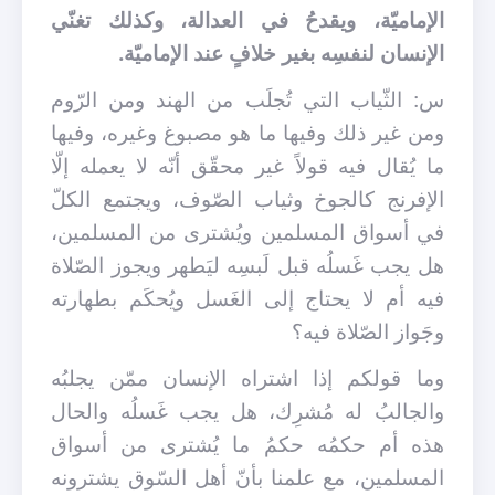
الإماميّة، ويقدحُ في العدالة، وكذلك تغنّي
الإنسان لنفسِه بغير خلافٍ عند الإماميّة.
س: الثّياب التي تُجلَب من الهند ومن الرّوم
ومن غير ذلك وفيها ما هو مصبوغ وغيره، وفيها
ما يُقال فيه قولاً غير محقّق أنّه لا يعمله إلّا
الإفرنج كالجوخ وثياب الصّوف، ويجتمع الكلّ
في أسواق المسلمين ويُشترى من المسلمين،
هل يجب غَسلُه قبل لَبسِه ليَطهر ويجوز الصّلاة
فيه أم لا يحتاج إلى الغَسل ويُحكَم بطهارته
وجَواز الصّلاة فيه؟
وما قولكم إذا اشتراه الإنسان ممّن يجلبُه
والجالبُ له مُشرِك، هل يجب غَسلُه والحال
هذه أم حكمُه حكمُ ما يُشترى من أسواق
المسلمين، مع علمنا بأنّ أهل السّوق يشترونه