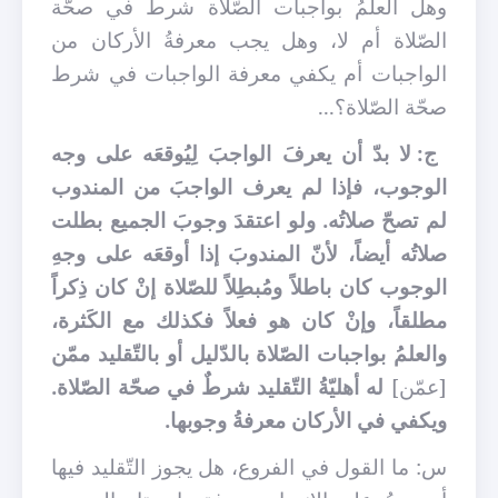
وهل العلم
بواجبات الصّلاة شرطٌ في صحّة
الصّلاة أم لا، وهل يجب معرفةُ الأركان من
الواجبات أم يكفي معرفة الواجبات في شرط
صحّة الصّلاة؟...
ج: لا بدّ أن يعرفَ الواجبَ لِيُوقعَه على وجه
الوجوب، فإذا لم يعرف الواجبَ من المندوب
لم تصحّ صلاتُه. ولو اعتقدَ وجوبَ الجميع بطلت
صلاتُه أيضاً، لأنّ المندوبَ إذا أوقعَه على وجهِ
الوجوب كان باطلاً ومُبطِلاً للصّلاة إنْ كان ذِكراً
مطلقاً، وإنْ كان هو فعلاً فكذلك مع الكَثرة،
والعلمُ بواجبات الصّلاة بالدّليل أو بالتّقليد ممّن
[عمّن]
له أهليّةُ التّقليد شرطٌ في صحّة الصّلاة.
ويكفي في الأركان معرفةُ وجوبها.
س: ما القول في الفروع، هل يجوز التّقليد فيها