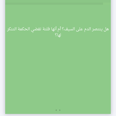
م
هل ينتصر الدم على السيف؟ أم أنها فلتة تقضي الحكمة التنكر
 تبدأ
لها؟
صف
›
‹