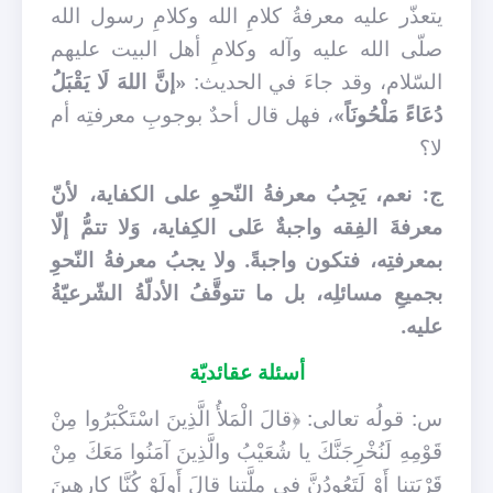
يتعذّر عليه معرفةُ كلامِ الله وكلامِ رسول الله
صلّى الله عليه وآله وكلامِ أهل البيت عليهم
السّلام، وقد جاءَ في الحديث:
«إنَّ اللهَ لَا يَقْبَلُ
دُعَاءً مَلْحُونَاً»
، فهل قال أحدٌ بوجوبِ معرفتِه أم
لا؟
ج: نعم، يَجِبُ معرفةُ النّحوِ على الكفاية، لأنّ
معرفةَ الفِقه واجبةٌ عَلى الكِفاية، وَلا تتمُّ إلّا
بمعرفتِه، فتكون واجبةً. ولا يجبُ معرفةُ النّحوِ
بجميعِ مسائلِه، بل ما تتوقَّفُ الأدلّةُ الشّرعيّةُ
عليه.
أسئلة عقائديّة
س: قولُه تعالى: ﴿قالَ الْمَلأُ الَّذِينَ اسْتَكْبَرُوا مِنْ
قَوْمِهِ لَنُخْرِجَنَّكَ يا شُعَيْبُ والَّذِينَ آمَنُوا مَعَكَ مِنْ
قَرْيَتِنا أَوْ لَتَعُودُنَّ فِي مِلَّتِنا قالَ أَولَوْ كُنَّا كارِهِينَ