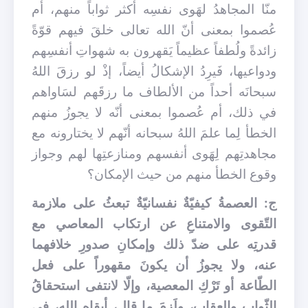
منّا المجاهدُ لهَوى نفسِه أكثر ثواباً منهم، أم
عُصموا بمعنى أنّ الله تعالى خلقَ فيهم قوّةً
زائدةً ولُطفاً عظيماً يَقهرون به شهواتِ أنفسِهم
ودواعيها، فَيرِدُ الإشكالُ أيضاً، إذْ لو رزقَ اللهُ
سبحانَه أحداً من الألطاف ما رزقَهم لسَاواهم
في ذلك، أم عُصموا بمعنى أنّه لا يجوزُ منهم
الخطأ لِما علمَ اللهُ سبحانه أنّهم لا يختارونه مع
مجاهدتِهم لِهَوى أنفسهم ومنازعتِها لهم وجواز
وقوع الخطأ منهم من حيث الإمكان؟
ج: العصمةُ كيفيّةٌ نفسانيّةٌ تبعثُ على ملازمة
التّقوى والامتناعِ عن ارتكاب المعاصي مع
قدرتِه على ضدّ ذلك وإمكانِ صدورِ خلافهما
عنه، ولا يجوزُ أن يكونَ مقهوراً على فعل
الطّاعة أو تَرْكِ المعصية، وإلّا لانتفى استحقاقُ
الثّوابِ والعقاب، ولَزِمَ ما قال، أبقاه الله، في