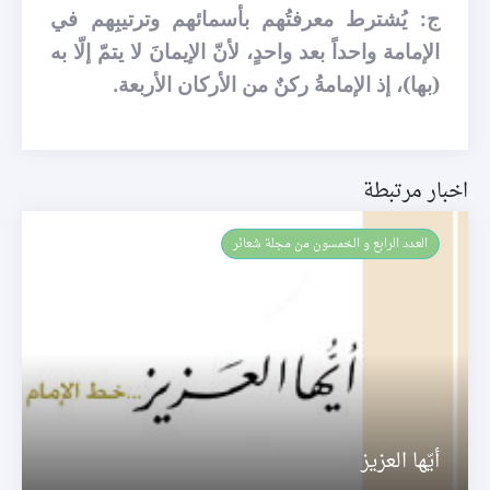
ج: يُشترط معرفتُهم بأسمائهم وترتيبِهم في
الإمامة واحداً بعد واحدٍ، لأنّ الإيمانَ لا يتمّ إلّا به
(بها)
، إذ الإمامةُ ركنٌ من الأركان الأربعة.
اخبار مرتبطة
العـدد الرابع و الخمسون من مجلة شعائر
أيّها العزيز