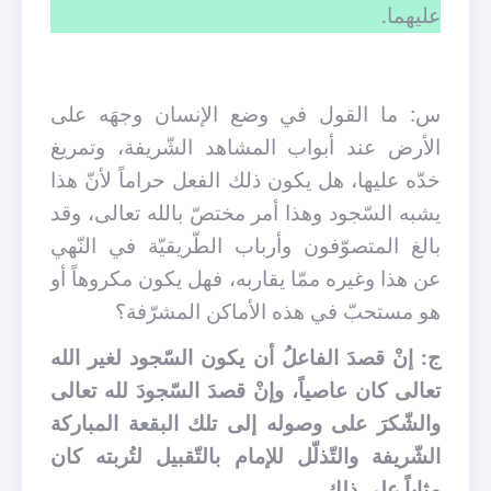
عليهما.
س: ما القول في وضع الإنسان وجهَه على
الأرض عند أبواب المشاهد الشّريفة، وتمريغ
خدّه عليها، هل يكون ذلك الفعل حراماً لأنّ هذا
يشبه السّجود وهذا أمر مختصّ بالله تعالى، وقد
بالغ المتصوّفون وأرباب الطّريقيّة في النّهي
عن هذا وغيره ممّا يقاربه، فهل يكون مكروهاً أو
هو مستحبّ في هذه الأماكن المشرّفة؟
ج: إنْ قصدَ الفاعلُ أن يكون السّجود لغير الله
تعالى كان عاصياً، وإنْ قصدَ السّجودَ لله تعالى
والشّكرَ على وصوله إلى تلك البقعة المباركة
الشّريفة والتّذلّل للإمام بالتّقبيل لتُربته كان
مثاباً على ذلك.