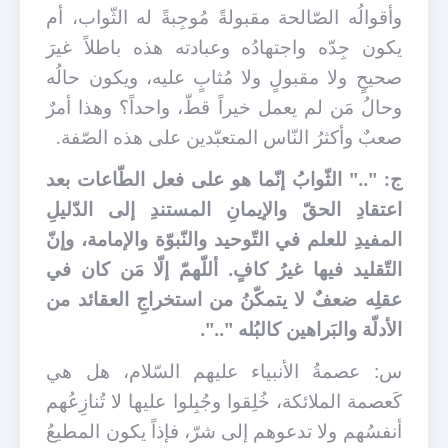
وأقوالُه الصّالحة مقبولةً مُوجِبةً له الثّواب، أم
يكون جِدّه واجتهادُه وعبادته هذه باطلاً غيرَ
صحيحٍ ولا مقبولٍ ولا مُثابٍ عليه، ويكون حالُه
وحالُ مَن لم يعمل خيراً قطّ، واحداً؟ وهذا أمرٌ
صعبٌ وأكثرُ النّاس المتعبّدين على هذه الصّفة.
ج: ".." الثّوابُ إنّما هو على فعل الطّاعات بعد
اعتقادِ الحقّ والإيمانِ المستندِ إلى الدّليلِ
المفيدِ للعلم في التّوحيد والنّبوّة والإمامة، وإنّ
التّقليد فيها غيرُ كافٍ. أللّهمّ إلّا مَن كان في
عقلِه ضعفٌ لا يتمكّنُ من استخراجِ العقائد من
الأدلّة والبَراهين كالبُله "..".
س: عصمةُ الأنبياء عليهم السّلام، هل هي
كَعصمة الملائكة، خُلِقوا وجُبِلوا عليها لا تُنازِعُهم
أنفسُهم ولا تدعوهم إلى شرّ، فإذاً يكون المطيعُ