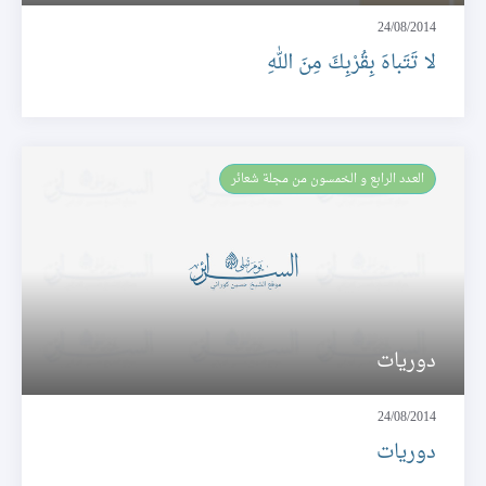
24/08/2014
لا تَتَباهَ بِقُرْبِكَ مِنَ اللهِ
العـدد الرابع و الخمسون من مجلة شعائر
دوريات
24/08/2014
دوريات