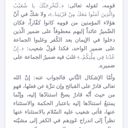
قومه، لقوله تعالى:
﴿..لَنُخْرِجَنَّكَ يا شُعَيْبُ
والَّذِينَ آمَنُوا مَعَكَ مِنْ قَرْيَتِنا..﴾
، ولا شكّ في أنّ
هؤلاء المؤمنين من قومِه كانوا كفّاراً، فكان
الضّميرُ عائداً إليهم معطوفاً على ضمير الّذين
دخلوا في الإيمان بعد الكُفر وغلبوا الجماعة
على ضمير الواحد، فكذا قولُ شعيب:
﴿
إِنْ
..
عُدْنا فِي مِلَّتِكُمْ..﴾
غلبَ فيه ضميرُ الجماعة على
ضميره.
وأمّا الإشكال الثّاني فالجواب عنه: إنّ الله
تعالى قادرٌ على القبائح وإن تنزّهَ عن فعلها، فهو
من حيث أنّه قادرٌ يصحّ استنادُها إليه، وإنّما
يمتنعُ استنادُها إليه باعتبار الحكمة والاستثناء
عنها، فأتى شعيب عليه السّلام بالاستثناء عنها
نظراً إلى اندراج عَودِهم في الكفر إلى مشيّته