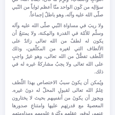
سؤالِه من كَون الواحد منّا أعظم ثواباً من النّبي
صلّى الله عليه وآله، وهو باطلٌ إجماعاً.
ولا ريبَ في مساواة النّبي صلّى الله عليه وآله
وسلّم للأمّة في القدرة والمِكنة، ولا يمتنعُ أن
يكون له لطفٌ من الله تعالى زائدٌ على
الألطاف التي لغيره من المكلّفين، وذلك
اللّطف تفضُّلٌ من الله تعالى، وهو غيرُ واجبٍ
على الله تعالى ولا يجبُ مشاركةُ غيره له في
ذلك.
ويُمكن أن يكونَ سببُ الاختصاص بهذا اللّطف
عِلمُ الله تعالى لقبولِ المحلّ له دونَ غيره.
ويجوز أن يكونَ من أنفسِهم بحيث لا يختارون
المعصيةَ مع قدرتِهم عليها وامتناعِ صدورها
عنهم، لِوفور عقلِهم وكَثرة علومهم ومداومتِهم