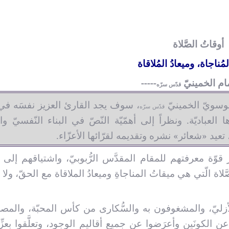
أوقاتُ الصَّلاة
مُناجاة، وميعادُ المُلاقاة
مام الخمينيّ
-----
قدّس سرّه
موسويّ الخمينيّ
، سوف يجد القارئ العزيز نفسَه في
قدّس سرّه
ا العباديّة. ونظراً إلى أهمّيّة النّصّ في البناء النّفسيّ وال
 تعيد «شعائر» نشره وتقديمه لقرّائها الأعزّاء.
السُّنَن الاج
إستيقظ.. فقد نودِيَ بالرّحيل
ا
قوّة معرفتهم للمقام المقدَّس الرُّبوبيّ، واشتياقهم إلى 
لاة الّتي هي ميقاتُ المناجاةِ وميعادُ الملاقاة مع الحقّ، ولا 
العـدد التاسع و العشرون
العـدد
من مجلة شعائر
زليّ، والمشغوفون به والسُّكارى من كأس المحبّة، والمص
عن الكونَين وأعرَضوا عن جميع أقاليم الوجود، وتعلَّقوا بعزِّ