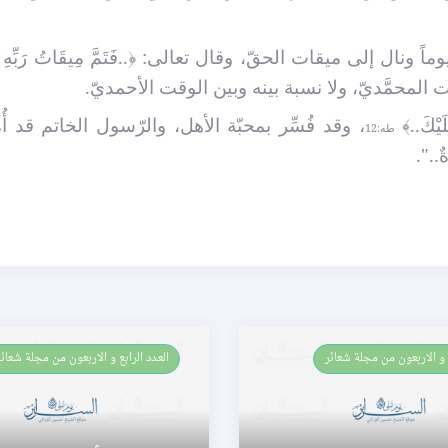
وماً ونال إلى ميقات الحقّ، وقال تعالى:
﴿..
فَتَمَّ مِيقَاتُ رَبِّهِ أ
المحمَّديّ، ولا نسبة بينه وبين الوقت الأحمديّ.
لَيْكَ..
﴾
، وقد فُسِّر بمحبّة الأهل، والرّسول الخاتم قد أُم
طه:12
ٌ..".
العـدد الرابع و الاربعون من مجلة شعائر