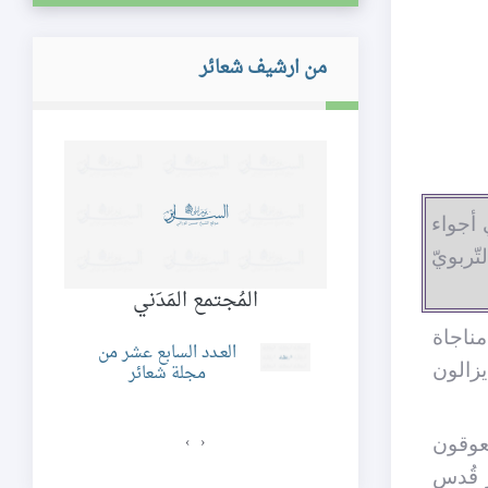
من ارشيف شعائر
 أجواء
تّربويّ
تماعية في القرآن
المُجتمع المَدَني
إستيق
لكريم
مناجاة
العـدد السابع عشر من
يزالون
مجلة شعائر
 الرابع و الثمانون من
مجلة شعائر
عوقون
›
‹
 قُدسِ