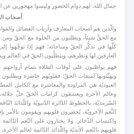
جمال الله، لهم دوام الحضور وليسوا مهجورين عن الذّ
أصحاب الم
والّذين هم أصحاب المعارف وأرباب الفضائل والفواضل
مع الحقِّ شيئاً، ويطلبون من الخلوة مع الحقّ ومن من
كلّها في تذكُّر الحقّ ومناجاته؛ فهم إذا توجَّهوا إل
العارفين لها ونظرهم، ويتطلَّبون الحقّ في العالم و
فهم يواظبون على أوقات الصّلاة بتمام أرواحهم و
ويهيِّئونها لميقات الحقّ؛ فقلوبُهم حاضرة ويطلبو
العبوديّة هي المراودة والمعاشرة مع الكامل المطلَ
وعالم الآخرة ويعشقون كرامات الحقّ جلَّ جلاله، ولا 
السّرمديّة، بالحظوظ الدّاثرة الدّنيويّة واللّذائذ ال
النِّعم الأخرويّة، يُحضِرون قلوبهم ويقومون بالأمر بإ
واكتساب الذّخائر. ولا يختارون على النّعم الدّائمة
قلوبهم بالنّعم الأبديّة واللّذائذ الدّائمة لعالم الآخر