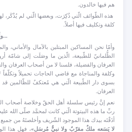
هم فيها خالدون.
هذه الطّوائف الّتي ذُكِرَت، وبعضها الّتي لم يُذْكَر
كلفة وتكليف فيها أصلاً.
...و
وأمّا نحن المساكين المبتلين بالآمال والأماني، و
الظُّلمانيّ للطّبيعة، الّذين ما وصَلَت إلى شامّة أر
العرفان والفضيلة، فلسنا لا من أصحاب العرفان والعيان
وكلفة والمناجاة مع قاضي الحاجات تحميلاً وتكلّفاً ل
بسوى دار الطّبيعة الّتي هي مُعتكفٌ للظّالمين قد
العرفان.
نعم إنَّ رئيس سلسلة أهل الحقّ وخلاصة أصحاب المحبّ
ربِّ ما هذه البيتوتة الّتي كانت لمحمَّد صلّى الله ع
أذَقْتَه بيدك هذا الموجود الشّريف وأخلصتَهُ من جمي
لا يَسَعه ملكٌ مقرّبٌ ولا نبيٌّ مُرسَل»
، فهل هذا الو