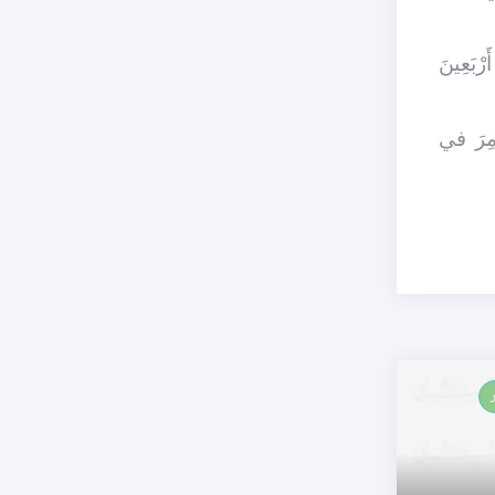
َرْبَعِينَ
ِرَ في