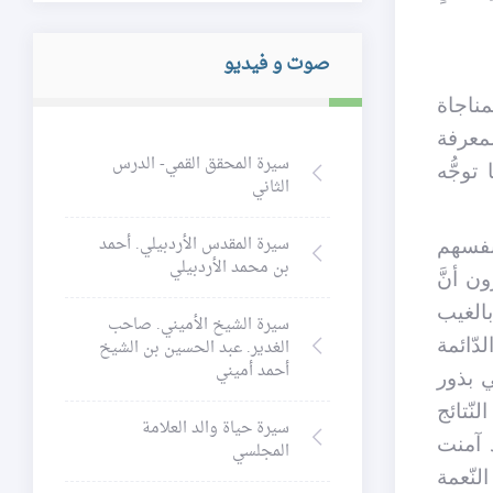
صوت و فيديو
مناجاة
لمعرفة
سيرة المحقق القمي- الدرس
توجُّه
الثاني
سيرة المقدس الأردبيلي. أحمد
نفسهم
بن محمد الأردبيلي
ن أنَّ
بالغيب
سيرة الشيخ الأميني. صاحب
دّائمة
الغدير. عبد الحسين بن الشيخ
أحمد أميني
ي بذور
نّتائج
سيرة حياة والد العلامة
د آمنت
المجلسي
لنّعمة