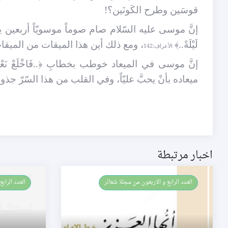
قوسَين وطرح الكَونَين؟!
إنَّ موسى عليه السّلام صام صوماً موسويّاً أربعين ي
لَيْلَةً..
﴾
، ومع ذلك أين هذا الميقات من الميقات 
الأعراف:142
إنَّ موسى في الميعاد خوطب بخطابِ
﴿..
فَاخْلَعْ نَعْ
ميعاده بأنْ يحبَّ عليّاً، وفي القلب من هذا السّرّ جذوة
اخبار مرتبطة
العـدد الرابع و الاربعون من مجلة شعائر
العـدد الرابع و الاربعون من مجلة شعائر