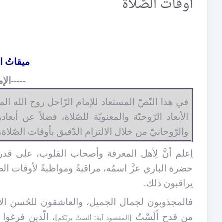
أوقاتُ الصَّلاة
ميقاتُ ال
-----الإ
في هذا النّصّ المستعاد للإمام الرّاحل روح الله ال
الأبعاد الرّوحيّة والمعنويّة للصّلاة، فضلاً عن أبعاده
والرّوحانيّ من خلال الالتزام الدّقيق بأوقات الصّلاة،
اِعلم أنَّ لِأهل المعرفة وأصحاب القلوب، على قدر 
حضرة الباري عزَّ اسمُه، مراقبةً ومواظبةً لأوقات الصَّ
يراقبون ذلك.
فالمجذوبون لجمال الجميل، والعاشقون للحُسن الأ
من قدح أَلَسْتُ
، الّذين فرغوا 
[المقصود آية: ألستُ بربّكم]