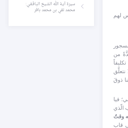
سيرة آيـة الله الشـيخ البـافَـقـي:
محمد تقي بن محمد باقر
يس لهم
لمسجور
َةً من
كليفاً
تعلَّق
ا ذوقَ
ي؛ فيا
 الّذي
ه وقتٌ
في قاب