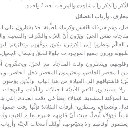
ِكر والفِكر والمشاهدة والمراقبة لحظةً واحدة.
عارف، وأرباب الفضائل
، وهم شرفاء النّفس وكرماء الطِّينة، فلا يختارون على ال
اجاته نفسَ الحقّ، ويَرْون أنّ العزّة والشّرف والفضيلة وا
ى العالَم ونظروا إلى الكونَين، يكون توجُّههم ونظرُهم إليها 
يطلبونه ويرون جميع الموجودات جلوةً للحقّ ولجمال الجميل.
قلوبهم، وينتظرون وقتَ المناجاة مع الحقّ، ويحضِّرون أ
ن من المحضر الحاضر، ويحترمون المحضر لأجل الحاضر. ويرو
ق؛ فاشتياقهم إلى العبادة من هذا الباب. والّذين يؤمنون 
يستبدلون النّعم الأبديّة الجنانيّة، واللّذات والبهجات ال
نّاقصة المؤقّتة المشوبة. فهؤلاء أيضاً في وقت العبادة، التي ه
قبالٍ واشتياقٍ، وينتظرون أوقات الصّلاة؛ فإنَّها وقت حصول ال
 شيئاً فهؤلاء أيضاً، حيث أنّ قلوبهم خبيرة بعالم الغيب وق
ة، يغتنمون أوقاتهم ولا يضيّعونها، أولئك أصحاب الجنّة وأرباب ا