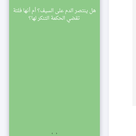
سينية الصديقة
هل ينتصر الدم على السيف؟ أم أنها فلتة
ي
اركة في مجالس
تقضي الحكمة التنكر لها؟
ليالي شهر رمضان لعام 1433 هجرية. تبدأ
والنصف مساء
الي الإحياء
لفجر. نلتمس
صديقة الكبرى عليها
السلام للمشاركة في مجالس ليالي شهر رمضان لعام 1433
اسعة والنصف مساء
ياء يستمر المجلس
ت المؤمنين.
›
‹