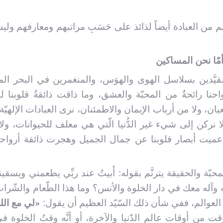
، لهم من العبادة أيضاً لذائذ على حَسَبِ مراتبهم ومعارفهم ول
أمّا نحن المساكين
المقيَّدين بسلاسل الهوى والهوَس، والمنغمرين في البحر ا
واحنا رائحةٌ من المحبّة والعشق، وما ذاقت ذائقةُ قلوبنا لذّ
، ولا من أرباب الإيمان والاطمئنان، نرى العبادات الإلهيّة ت
ا نركن إلى شيء غير الدُّنيا الّتي هي معلف للحيوانات، ولا ن
 عميت أبصار قلوبنا عن جمال الجميل وهجرت ذائقة أرواحن
ة والحقيقة يترنَّم بقوله: أَبيتُ عند ربِّي يطعمني ويسقين
ليه وآله معك في دار الخلوة والأنس؟ وما هذا الطّعام والشّراب
ع العوالم، ففي شأن ذلك السّيّد العظيم أن يقول:
«لي مع الل
قت من أوقات عالم الدّنيا والآخرة، أو أنَّه وقتُ الخلوة 