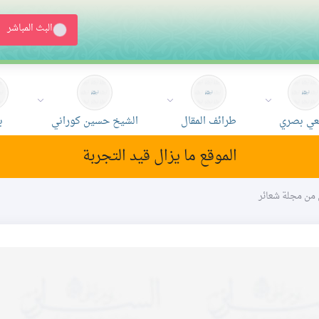
البث المباشر
ي بصري
طرائف المقال
الشيخ حسين كوراني
ب
الموقع ما يزال قيد التجربة
ون من مجلة شعائر