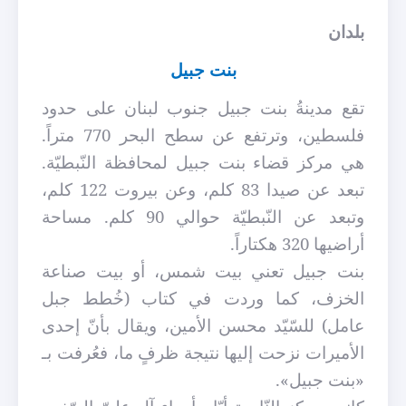
بلدان
بنت جبيل
تقع مدينةُ بنت جبيل جنوب لبنان على حدود
فلسطين، وترتفع عن سطح البحر 770 متراً.
هي مركز قضاء بنت جبيل لمحافظة النّبطيّة.
تبعد عن صيدا 83 كلم، وعن بيروت 122 كلم،
وتبعد عن النّبطيّة حوالي 90 كلم. مساحة
أراضيها 320 هكتاراً.
بنت جبيل تعني بيت شمس، أو بيت صناعة
الخزف، كما وردت في كتاب (خُطط جبل
عامل) للسّيّد محسن الأمين، ويقال بأنّ إحدى
الأميرات نزحت إليها نتيجة ظرفٍ ما، فعُرفت بـ
«بنت جبيل».