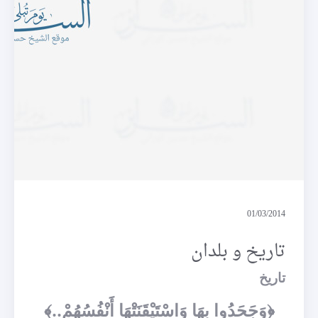
تاريخ و بلدان
01/03/2014
تاريخ و بلدان
تاريخ
﴿وَجَحَدُوا بِهَا وَاسْتَيْقَنَتْهَا أَنْفُسُهُمْ..﴾