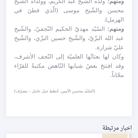
ومنهم:
ولدُه الشّيخ عبد الكريم، وولداه الشّيخ
محسن والشّيخ موسى (الّذي قطنَ في
الهرمل).
ومنهم:
السّيّد مهديّ الحكيم النّجفيّ، والشّيخ
عبد الله البزّيّ، والشّيخ حسين البزّي، والشّيخ
عليّ شرارة.
وكان لها بعثاتُها العلميّة إلى النّجف الأشرف،
وقد افتتحَ بعضُ شبابها النّاهض مكتبةً للقرّاء
مجّاناً.
(السّيّد محسن الأمين، خُطط جبل عامل – بتصرّف)
اخبار مرتبطة