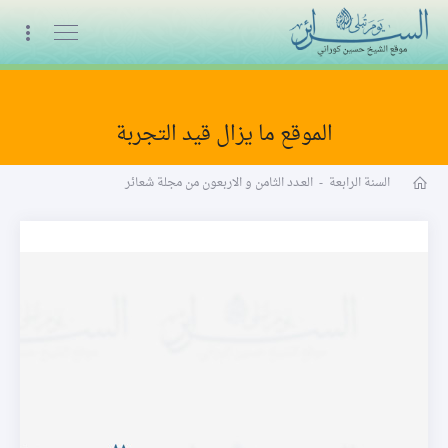
البث المباشر
الموقع ما يزال قيد التجربة
مجلة شعائر word
السنة الرابعة
-
العـدد الثامن و الاربعون من مجلة شعائر