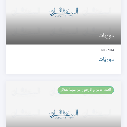
دوريّات
01/03/2014
دوريّات
العـدد الثامن و الاربعون من مجلة شعائر