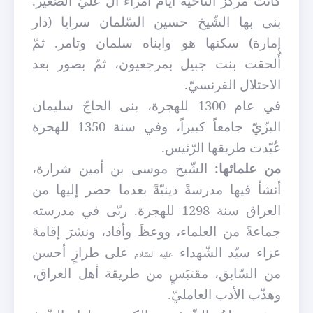
كانت مركز النّاحية أيّام أمراء آل عليّ الصّغير.
بنى بها الشّيخ حسين السّلمان سرايا (دار
إمارة) سكنها هو وابناه سلمان وتامر. ثمّ
أُلحقت بنت جبيل بمرجعيون، ثمّ بصور بعد
الاحتلال الفرنسيّ.
في عام 1300 للهجرة، بنى الحاجّ سليمان
البزّيّ جامعاً كبيراً، وفي سنة 1350 للهجرة
عُبّدت طريقها الرّئيس.
من علمائها:
الشّيخ موسى بن أمين شرارة،
أنشأ فيها مدرسةً دينيّةً بعدما حضر إليها من
العراق سنة 1298 للهجرة. ربّى في مدرسته
جماعةً من العلماء، ووعظَ وأفاد، ونشرَ إقامةَ
عزاء سيّد الشّهداء
على طرازٍ أحسن
عليه السّلام
من السّابق، مقتبَسٍ من طريقة أهل العراق
،
وهذّب الأدب العامليّ.