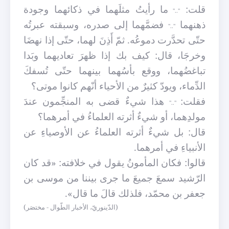
قلت:
ما رأيتُ مثلَهما في ذكائهما وجودة
".."
ذهنهما
فضمَّهما إلى صدره، وسبقته عبرتُه
".."
حتّى تحدَّرت دموعُه. ثمّ أَذِنَ لهما، حتّى إذا نهضَا
وخرجَا، قال: كيف بك إذا ظهرَ تعاديهما وبَدا
تباغضُهما، ووقع بأسُهما بينهما حتّى تُسفكَ
الدِّماء، ويودّ كثيرٌ من الأحياء أنّهم كانوا موتى؟
فقلت:
هذا شيءٌ قضى به المنجِّمون عندَ
".."
مولدِهما، أو شيءٌ أثرته العلماءُ في أمرهما؟
قال: بل شيءٌ أثرته العلماءُ عن الأوصياءِ عن
الأنبياءِ في أمرهما.
قالوا: فكان المأمونُ يقول في خلافته: «قد كان
الرّشيد سمعَ جميعَ ما جرى بيننا من موسى بن
جعفر بن محمّد، فلذلك قالَ ما قال».
(الدّينوريّ، الأخبار الطّوال - مختصَر)