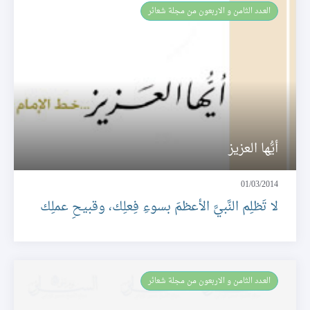
العـدد الثامن و الاربعون من مجلة شعائر
أيُّها العزيز
01/03/2014
لا تَظلِم النَّبيَّ الأعظمَ بسوءِ فِعلِك، وقبيحِ عملِك
العـدد الثامن و الاربعون من مجلة شعائر