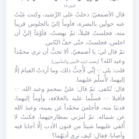
النمل:14
قال الأصمعيّ: دخلتُ على الرَّشيد، وكنت غِبْتُ
عنه حولَين بالبصرة، فأومأَ إليّ بالجلوس قريباً
منه، فجلستُ قليلاً، ثمّ نهضتُ، فأوْمَأ إليَّ أن
اجلس، فجلستُ، حتّى خفَّ النّاس.
ثمّ قال لي: يا أصمعيّ، ألا تحبُّ أن ترى محمّداً
وعبد الله؟
[يقصد ابنَيه الأمين والمأمون]
قلت: بلى
إنِّي لَأُحِبُّ ذلك، وما أردتُ القيامَ إلَّا
".."
إليهما، لأُسلِّم عليهما.
قال: تُكفى. ثمّ قال: عليَّ بمحمدٍ وعبد الله.
".."
فأقبلا
فسلَّما عليه بالخلافة، وأومأَ إليهما،
".."
فدنيَا منه، فأَجلسَ محمّداً عن يمينه، وعبدَ الله
عن شماله. ثمّ أمرَني بمطارحتِهما، فكنتُ لا
أُلقي عليهما شيئاً من فنون الأدب إلَّا أجابا فيه
وأصابا. فقال: كيف ترى أدبَهُما؟