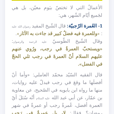
الأعمالُ التي لا تختصّ بيَوم معيّن، بل هي
لجَميع أيّام الشّهر، هي:
1- العُمرة الرّجبيّة:
قال الشّيخ المفيد
رضوان الله عليه
:
«
وللعمرة فيه فضلٌ كبير قد جاءت به الآثار
»
.
وقال الشّيخ الطّوسيّ
:
عليه الرحمة والرضوان
«ويستحبّ العمرةُ في رجب، ورُوي عنهم
عليهم السلام أنّ العمرةَ في رجب تلي الحجّ
في الفضل».
قال الفقيه السّيّد محمّد العاملي: «وأما أنّ
أفضلَها ما وقعَ في رجب فيدلّ عليه روايات،
منها ما رواه ابن بابويه في الصّحيح، عن معاوية
بن عمّار، عن أبي عبد الله
أنّه سُئلَ أيّ
عليه السلام
العمرة أفضل، عُمرةُ رجب أو عمرةٌ في شهر
رمضان؟ فقال:
لا، بل عمرةٌ في رَجب