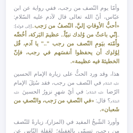
وأمّا يوم النّصف من رجب، ففي رواية عن ابن
عبّاس، أنّ الله تعالى قال لآدم عليه السّلام:
«أحبُّ الأوقاتِ إليَّ، النّصفُ من رَجب
..
[إلى قوله]:
إنّي باعثٌ من وُلدك نبيّاً.. عظيمَ البَركة، أخُصِّه
..
وأَمّته بيَومِ النّصف من رجب ".." يا آدم، قُل
لِوُلدِك أن يحفظوا أنفسَهم في رجب، فإنّ
الخطيئةَ فيه عظيمة».
هذا، وقد ورد الحثُّ على زيارة الإمام الحسين
في النّصف من رجب، فقد سُئِلَ الإمام
عليه السّلام
الرّضا
: في أيّ شهرٍ نزورُ الحسينَ
عليه السّلام
عليه
؟ قال:
«في النّصفِ من رَجب، والنّصفِ من
السّلام
شَعبان».
وأوردَ
الشّيخُ المفيد في (المزار)، زيارةً للنّصف
من رجب، تسمّى بالغفيلة؛ لِغَفلةِ النّاس عن