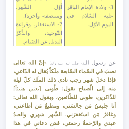
3- ولادة الإمام الباقر
أوّل الشّهر،
عليه السّلام في
ومنتصفه، وآخره).
اليوم الأوّل.
7- الاستغفار، وقراءة
التّوحيد، والذِّكرُ
البديل عن الصّيام.
عن رسول الله
:
«
إنّ الله تعالى
صلّى الله عليه وآله
نصبَ في السّماء السّابعة ملَكاً يُقال له الدّاعي،
فإذا دخلَ شهر رجب نادى ذلك الملَك كلّ ليلة
منه إلى الّصباح يقول: طُوبى
[يعني هنيئاً]
للذّاكرين، طوبى للطّائعين،
ويقول الله تعالى:
أنا جليسُ مَن جالسَني، ومطيعُ مَن أطاعني،
وغافرُ مَن استَغفرَني. الشّهر شهري والعبدُ
عبدي والرّحمةُ رحمتي، فمَن دعاني في هذا