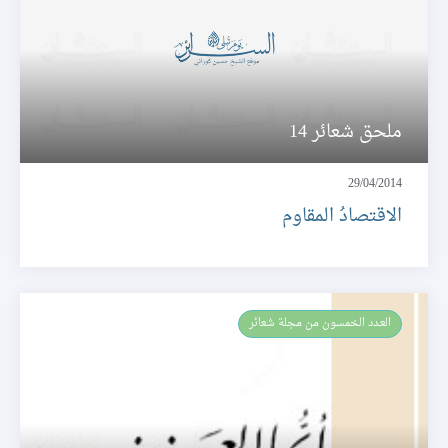
ملحق شعائر 14
29/04/2014
الاقتصادُ المقاوم
العـدد الخمسون من مجلة شعائر