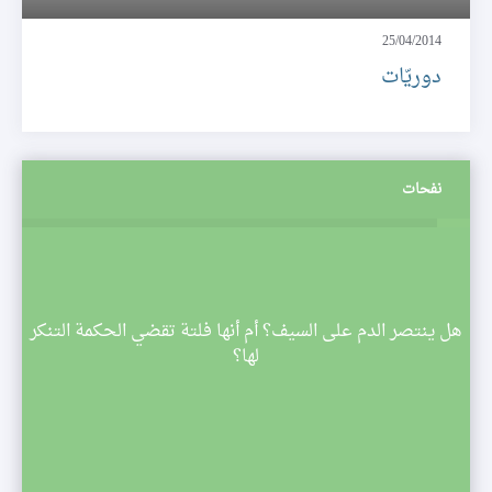
25/04/2014
دوريّات
نفحات
م
هل ينتصر الدم على السيف؟ أم أنها فلتة تقضي الحكمة التنكر
 تبدأ
لها؟