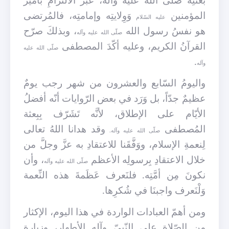
المؤمنين
وَوِلايتِه وإمامتِه، فالمُرتضى
عليه السّلام
هو نفسُ رسول الله
، وبذلكَ صرّح
صلّى الله عليه وآله
القرآنُ الكريم، وعليه أكّدَ المصطفى
صلّى الله عليه
.
وآله
واليومُ السّابع والعشرون من شهر رجب يومٌ
عظيمٌ جدّاً، بل وَرَد في بعض الرّوايات أنّه أفضلُ
الأيّام على الإطلاق، لأنَّه تَشَرّف بِبِعثة
المُصطفى
وقد هدانا اللهُ تعالى
صلّى الله عليه وآله.
لِنعمةِ الإسلام، ووَفَّقَنا للاعتقادِ به عزَّ وجلَّ من
خلال الاعتقادِ بِرسولِه الأعظم
، وأن
صلّى الله عليه وآله
نكونَ مِن أمَّتِه. فلنَعرف عَظَمةَ هذه النِّعمة
وَلْنَعرف واجبنَا في شُكرِها.
ومن أهمّ العبادات الواردة في هذا اليوم، الإكثار
من الصّلاة على النّبيّ وآله الأطهار، وزيارة