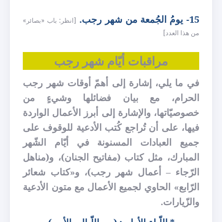
15- يوم
الجُمعة من شهر رجب.
[انظر: باب «بصائر»
من هذا العدد]
مراقبات أيّام شهر رجب
في ما يلي، إشارة إلى أهمّ أوقات شهر رجب
الحرام، مع بيان فضائلها وشيءٍ من
خصوصيّاتها، والإشارة إلى أبرز الأعمال الواردة
فيها، على أن تُراجع كُتب الأدعية للوقوف على
جميع العبادات المسنونة في أيّام الشّهر
المبارك، مثل كتاب (مفاتيح الجنان)، و(مناهل
الرّجاء – أعمال شهر رجب)، و«كتاب شعائر
الرّابع» الحاوي لجميع الأعمال مع متون الأدعية
والزّيارات.