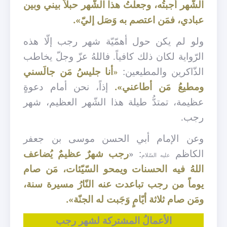
الشّهر أجبتُه، وجعلتُ هذا الشّهر حبلاً بيني وبين
عبادي، فمَن اعتصم به وَصَل إليّ».
ولو لم يكن حول أهمّيّة شهر رجب إلّا هذه
الرّواية لكان ذلك كافياً. فاللهُ عزّ وجلّ يخاطب
الذّاكرين والمطيعين:
«
أنا جليسُ مَن جالَسني
ومطيعُ مَن أطاعني».
إذاً، نحن أمام دعوةٍ
عظيمة، تمتدُّ طيلة هذا الشّهر العظيم، شهر
رجب.
وعن الإمام أبي الحسن موسى بن جعفر
الكاظم
: «
رجب شهرٌ عظيمٌ يُضاعف
عليه السّلام
اللهُ فيه الحسنات ويمحو السّيّئات، مَن صام
يوماً من رجب تباعدت عنه النّارُ مسيرة سنة،
ومَن صام ثلاثة أيّامٍ وَجَبت له الجنّة
».
الأعمالُ المشتركة لشهر رجب