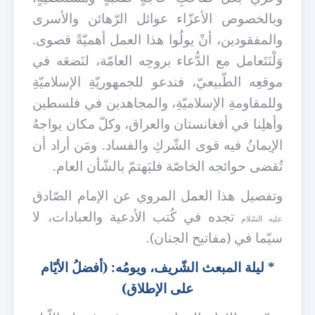
وبالخصوص الأعزّاء عوائل الرّهائن والأسرى
والمفقودين، أنْ يولُوا هذا العمل أهميّةً قصوى.
وَلْنَتَعامل مع الدُّعاء بروحِه العامّة، لنَضعَه في
موقعِه الطّبيعيّ، فندعو للجمهوريّةِ الإسلاميّةِ
وللمقاومةِ الإسلاميّةِ، والمجاهدين في فلسطين
وأهلِنا في أفغانستان والعراق، وكلّ مكان يواجهُ
الإيمانُ فيه قوى الشّركِ والفساد. ومَن أراد أن
تُقضى حوائجه الخاصّة فلي
هتمّ بالشّأن العام.
وتفصيل هذا العمل المروي عن الإمام الصّادق
تجده في كُتب الأدعية والعبادات، لا
عليه السّلام
سيّما في (مفاتيح الجنان).
*
ليلة المبعث الشّريف، ويومُه: (أفضلُ الأيّام
على الإطلاق)