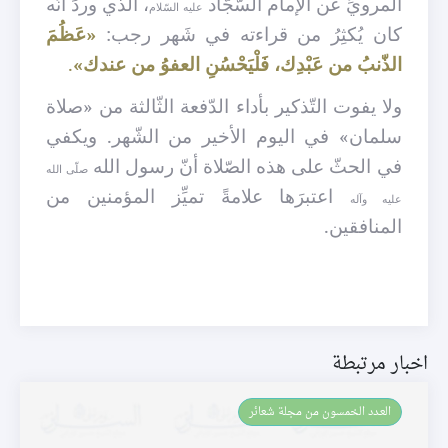
المرويِّ عن الإمام السّجّاد
، الذي وردَ أنّه
عليه السّلام
كان يُكثِرُ من قراءته في شَهر رجب:
«عَظُمَ
الذّنبُ من عَبْدِك، فَلْيَحْسُنِ العفوُ من عندك»
.
ولا يفوت التّذكير بأداء الدّفعة الثّالثة من «صلاة
سلمان» في اليوم الأخير من الشّهر.
ويكفي
في الحثّ على هذه الصّلاة أنّ رسول الله
صلّى الله
اعتبرَها علامةً تميِّز المؤمنين من
عليه وآله
المنافقين.
اخبار مرتبطة
العـدد الخمسون من مجلة شعائر