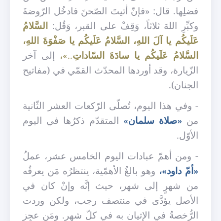
فضلِها. قال: «فإنّ أتيتَ الصّحنَ فادخُل الرّوضةَ
وكبِّرِ اللهَ ثلاثاً، وَقِفْ على القبر، وَقُل:
السَّلامُ
عَلَيكُم يا آلَ اللهِ، السَّلامُ عَلَيكُم يا صَفْوَةَ اللهِ،
السَّلامُ عَلَيكُم يا سادَةَ السّاداتِ
..»،
إلى آخر
الزّيارة، وقد أوردها المحدّث القمّي في (مفاتيح
الجنان).
- وفي هذا اليوم، تُصلّى الرّكعات العشر الثّانية
من
«صلاة سلمان»
المتقدّم ذكرُها في اليوم
الأوّل.
- ومن أهمّ عبادات اليوم الخامس عشر،
عملُ
«أمّ داود»،
وهو بالغُ الأهمّية، ينتظرُه مَن يعرفُه
من شهرٍ إلى شهر، حيث إنَّه وإنْ كان في
الأصل يؤدَّى في منتصف رجب، ولكن وردت
الرُّخصةُ في الإتيان به في كلّ شهر. ومَن عجِز