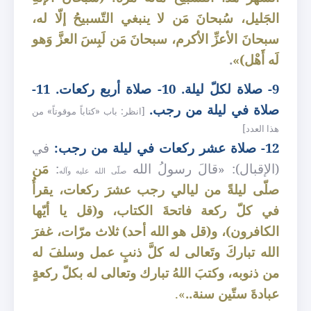
الجَليل، سُبحانَ مَن لا ينبغي التّسبيحُ إلّا له،
سبحانَ الأعزِّ الأكرم، سبحانَ مَن لَبِسَ العزَّ وَهو
لَه أَهْل)»
.
9- صلاة لكلّ ليلة.
10- صلاة أربع ركعات.
11-
صلاة في ليلة من رجب.
[انظر: باب «كتاباً موقوتاً» من
هذا العدد]
12- صلاة عشر ركعات في ليلة من رجب:
في
(الإقبال): «قالَ رسولُ الله
:
مَن
صلّى الله عليه وآله
صلّى ليلةً من ليالي رجب عشرَ ركعات، يقرأُ
في كلّ ركعة فاتحةَ الكتاب، و(قل يا أيّها
الكافرون)، و(قل هو الله أحد) ثلاث مرّات، غفرَ
الله تباركَ وتَعالى له كلَّ ذنبٍ عمل وسلفَ له
من ذنوبه، وكتبَ اللهُ تبارك وتعالى له بكلّ ركعةٍ
عبادةَ ستّين سنة..
».