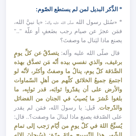
* الذِّكر البديل لمن لم يستطع الصّوم:
* «سُئل رسول الله
: «يا نبيَّ الله،
صلّى الله عليه وآله
فمَن عجزَ عن صيام رجب بضَعفٍ أو علّة ".."
يصنع ماذا ليَنال ما وصفتَ؟
قال صلّى الله عليه وآله:
يتصدّقُ عن كلِّ يومٍ
برغيف، والذي نفسي بيده أنّه مَن تصدَّق بهذه
الصَّدَقة كلّ يوم، ينالُ ما وصفتُ وأكثَر، لأنّه لو
اجتمعَ جميعُ الخلائق كلّهم من أهلِ السّماوات
والأرض على أن يقدّروا ثوابَه، قدر ثوابِه، ما
بلغوا عُشرَ ما يُصيبُ في الجنان من الفضائل
والدّرجات
. قَيل: يا رسولَ الله، فمَن لم يقدر
على الصّدقة يصنع ماذا لينالَ ما وصفت؟.. قال:
يُسبِّحُ اللهَ في كلّ يومٍ من أيّام رَجب إلى تمامِ
الشّهر هذا التّسبيح مائةَ مرّة: (سُبحانَ الإلهِ