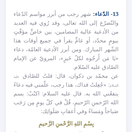
13- الدّعاء:
شهر رجب من أبرز مواسم الدّعاء
والتّضرّع إلى الله تعالى،
وقد رُوي فيه العديد
من الأدعية عالية المضامين، بين خاصٍّ مؤقّتٍ
بيومٍ محدّد، أو عامٍّ يقرأ في جميع أوقات هذا
الشّهر المبارك. ومن أبرز الأدعية العامّة، دعاء
«يَا مَن أَرجُوه لكلّ خَيرٍ»، المرويّ عن الإمام
الصّادق عليه السّلام.
عن محمّد بن ذكوان، قال: قلتُ للصّادق
عليه
: «جُعِلتُ فداك، هذا رجب، علّمني فيه دعاءً
السلام
ينفعُني الله به. قال عليه السلام: اكتُبْ: بسم
الله الرّحمنِ الرّحيمِ، قُلْ في كلّ يومٍ مِن رَجَب
صَباحاً ومَساءً وفي أعقابِ صَلَواتِك:
بِسْمِ اللهِ الرَّحْمنِ الرَّحيمِ