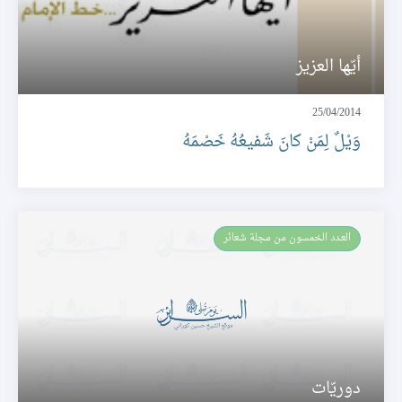
أيّها العزيز
25/04/2014
وَيْلٌ لِمَنْ كانَ شَفيعُهُ خَصْمَهُ
العـدد الخمسون من مجلة شعائر
دوريّات