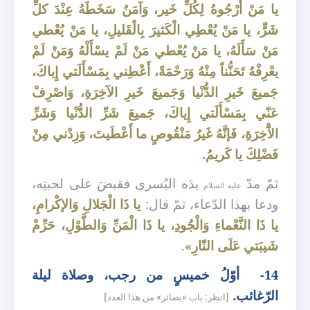
يا مَنْ أَرْجُوهُ لِكُلِّ خَير، وَآمَنُ سَخَطَهُ عِنْدَ كلِّ
شَرٍّ، يا مَنْ يُعْطِي الْكَثيرَ بِالْقَليلِ، يا مَنْ يُعْطي
مَنْ سَأَلَهُ، يا مَنْ يُعْطي مَنْ لَمْ يسْأَلْهُ وَمَنْ لَمْ
يعْرِفْهُ تَحَنُّناً مِنْهُ وَرَحْمَةً، أَعْطِني بِمَسْأَلَتي إِياكَ،
جَميعَ خَيرِ الدُّنْيا وَجَميعَ خَيرِ الآخِرَةِ، وَاصْرِفْ
عَنّي بِمَسْأَلَتي إِياكَ، جَميعَ شَرِّ الدُّنْيا وَشَرِّ
الآْخِرَةِ، فَإنَّهُ غَيرُ مَنْقُوصٍ ما أَعْطَيتَ، وَزِدْني مِنْ
فَضْلِكَ يا كَريمُ.
ثمّ مدّ
يدَه اليُسرى فقبضَ على لحيتِه،
عليه السلام
ودعا بهذا الدّعاء، ثمّ قال:
يا ذَا الْجَلالِ وَالإكْرامِ،
يا ذَا النَّعْماءِ وَالْجُودِ، يا ذَا الْمَنِّ وَالطَّوْلِ، حَرِّمْ
شَيبَتي عَلَى النّارِ»
.
14-
أوّلُ خميسٍ من رجب، وصلاة ليلة
الرّغائب.
[انظر: باب «بصائر» من هذا العدد]