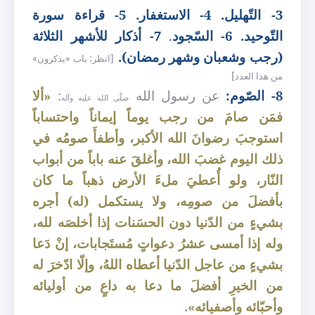
3- التّهليل. 4- الاستغفار. 5- قراءة سورة
التّوحيد.
6- السّجود
.
7- أذكار للأشهر الثلاثة
(رجب وشعبان وشهر رمضان).
[انظر: باب «يذكرون»
من هذا العدد]
8- الصّوم:
عن رسول الله
:
«ألا
صلّى الله عليه وآله
فمَن صامَ من رجب يوماً إيماناً واحتساباً
استوجبَ رضوانَ الله الأكبر، وأطفأَ صومُه في
ذلك اليوم غضبَ الله، وأغلقَ عنه باباً من أبواب
النّار، ولو أُعطيَ ملءَ الأرض ذهباً ما كان
بأفضلَ من صومِه، ولا يستكمل (له) أجره
بشيءٍ من الدّنيا دون الحسَنات إذا أخلصَه لله،
وله إذا أمسى عشرُ دعواتٍ مُستَجابات، إنْ دَعا
بشيءٍ من عاجل الدّنيا أعطاه اللهُ، وإلّا ادّخرَ له
من الخيرِ أفضلَ ما دعا به داعٍ من أوليائه
وأحبّائه وأصفيائه»
.