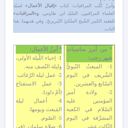
وأبرزُ كُتُب المراقبات: كتاب
«إقبال الأعمال»
لسيّد
العلماء المراقبين، السّيّد ابن طاوس،
و«المراقبات»
للفقيه الكبير الشّيخ الملَكيّ التّبريزيّ، وفي هَديهما: هذا
الباب.
* من أبرز مناسبات
* أبرزُ الأعمال:
شهر رجب:
1- إحياء اللّيلة الأولى،
1- المبعثُ النّبويُّ
وليلة النّصف منه.
الشّريف في اليوم
2- عمل ليلة الرّغائب
السّابع والعشرين.
3- عمل الاستفتاح
2- ولادة أمير
(أمّ داود).
المؤمنين عليه
4- أعمال ليلة
السّلام في الكعبة
المَبعث ويومها.
المشرَّفة في اليوم
5- الصّوم.
الثّالث عشر.
6- صلاة سلمان. (في