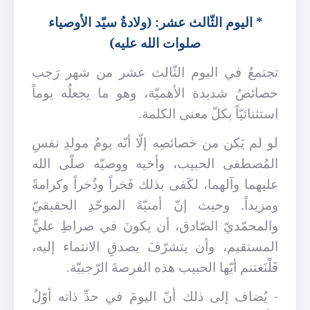
*
اليوم الثّالث عشر: (ولادةُ سيّد الأوصياء
صلوات الله عليه)
تجتمعُ في اليوم الثّالث عشر من شهر رَجب
خصائصُ شديدة الأهميّة، وهو ما يجعلُه يوماً
استثنائيّاً بكلّ معنى الكلمة.
لو لم يَكن من خصائصِه إلّا أنّه يومُ مولدِ نفسِ
المُصطفى الحبيب، وأخيه ووصيّه صلّى الله
عليهما وآلهما، لكَفى بذلك فَخراً وذُخراً وكرامةً
ومزيداً. وحيث إنّ أمنيّةَ الموحّدِ الحقيقيّ
والمحمّديّ الصّادق، أن يكونَ في صراطِ عليٍّ
المستقيم، وأن يتشرّفَ بصدقِ الانتماء إليه،
فَلْنَغتنم أيّها الحبيب هذه الفرصةَ الرّجبيّة.
- يُضاف إلى ذلك أنّ اليومَ في حدِّ ذاته أوّلُ