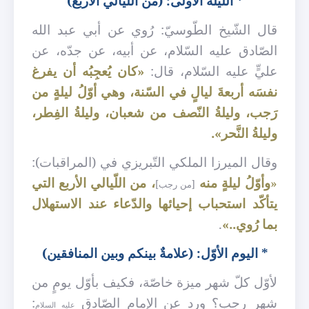
* اللّيلة الأولى: (من اللّيالي الأربع)
قال الشّيخ الطّوسيّ: رُوي عن أبي عبد الله
الصّادق عليه السّلام، عن أبيه، عن جدّه، عن
عليٍّ عليه السّلام، قال:
«كان يُعجِبُه أن يفرغ
نفسَه أربعةَ ليالٍ في السّنة، وهي أوّلُ ليلةٍ من
رَجب، وليلةُ النّصف من شعبان، وليلةُ الفِطر،
وليلةُ النَّحر».
وقال الميرزا الملكي التّبريزي في (المراقبات):
«
وأوّلُ ليلةٍ منه
، من اللّيالي الأربع التي
[من رجب]
يتأكّد استحباب إحيائها والدّعاء عند الاستهلال
بما رُوي..»
.
*
اليوم الأوّل: (علامةٌ بينكم وبين المنافقين)
لأوّل كلّ شهر ميزة خاصّة، فكيف بأوّل يومٍ من
شهر رجب؟ ورد عن
الإمام الصّادق
:
عليه السلام