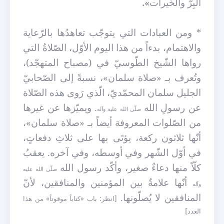
البِرّ والخَيرات
».
* ومن العبادات التي يتوجّب تعاهدُها بالرّعاية
والاهتمام، بدءاً من هذا اليوم الأوّل، الصّلاةُ التي
رواها الشّيخ الطّوسيّ في (مصباح المتهجّد)،
وتُعرف بـ «صلاة سلمان»، نسبةً إلى الصّحابيّ
الجليل سلمان المحمّديّ، الّذي رَوى هذه الصّلاة
عن رسولِ الله
. ويميّزها عن غيرها
صلّى الله عليه وآله
من الصّلوات المعروفة أيضاً بـ «صلاة سلمان»،
أنّها ثلاثون ركعة، يؤتَى بها على ثلاثِ دفعاتٍ،
في أوّل الشّهر وفي أوسطه، وفي آخره. يعقبُ
كلّاً منها دعاءٌ صغير، وأكّد رسول الله
صلّى الله عليه
أنّها علامةٌ بين المؤمنين والمنافقين، لأنّ
وآله
المنافقين لا يُصلّونها.
[انظر: باب «كتاباً موقوتاً» من هذا
العدد]