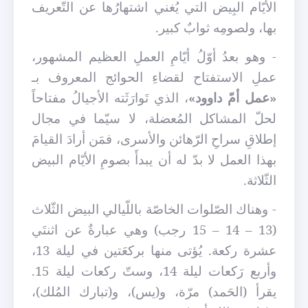
الأيّام البِيض التي يُغني اشتهارُها عن التّعريف
بها، ولصومِه ثوابٌ كبير.
- وهو بعدُ أوّلُ أيّامِ العملِ العظيم المشهور،
عملِ الاستفتاح لقضاءِ الحوائج المعروف بـ
«عمل أمّ داوود»
، الذي تَوارَثَته الأجيالُ مفتاحاً
لحلّ المشاكل المُعضلة، لا سيّما في مجال
إطلاقِ سراحِ الرّهائن والأسرى، فمَن أرادَ القيامَ
بهذا العمل لا بدّ له أن يبدأَ بصومِ الأيّام البيض
الثّلاثة.
- وهناك الصّلوات الخاصّة باللّيالي البيض الثّلاث
(13 – 14 – 15 رجب) وهي عبارةٌ عن اثنتَي
عشرة ركعة. يُؤتى منها بركعَتين في ليلة 13،
وأربع رَكعات ليلة 14، وستّ ركعات ليلة 15.
يقرأ (الحَمد) مرّة، و(يس)، و(تبارك المُلك)،