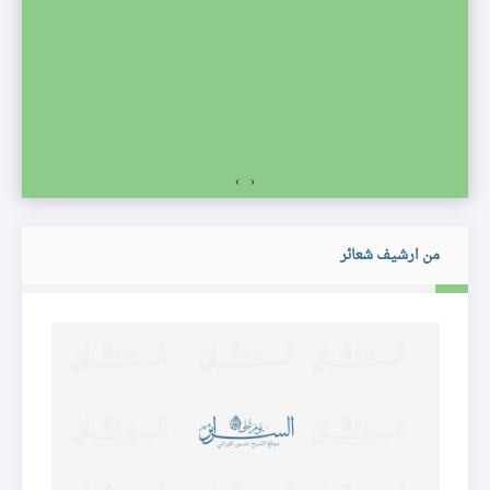
صف
›
‹
من ارشيف شعائر