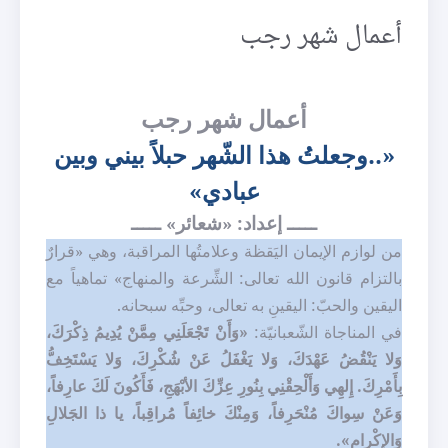
أعمال شهر رجب
أعمال شهر رجب
«..وجعلتُ هذا الشّهر حبلاً بيني وبين
عبادي»
ـــــ إعداد: «شعائر» ـــــ
من لوازم الإيمان اليَقظة وعلامتُها المراقبة، وهي «قرارٌ
بالتزام قانون الله تعالى: الشِّرعة والمنهاج» تماهياً مع
اليقين والحبّ: اليقينِ به تعالى، وحبِّه سبحانه.
في المناجاة الشّعبانيّة:
«وَأَنْ تَجْعَلَنِي مِمَّنْ يُدِيمُ ذِكْرَكَ،
وَلا يَنْقُضُ عَهْدَكَ، وَلا يَغْفَلُ عَنْ شُكْرِكَ، وَلا يَسْتَخِفُّ
بِأَمْرِكَ. إِلهِي وَأَلْحِقْنِي بِنُورِ عِزِّكَ الأبْهَجِ، فَأَكُونَ لَكَ عارِفاً،
وَعَنْ سِواكَ مُنْحَرِفاً، وَمِنْكَ خائِفاً مُراقِباً، يا ذا الجَلالِ
وَالإكْرامِ».