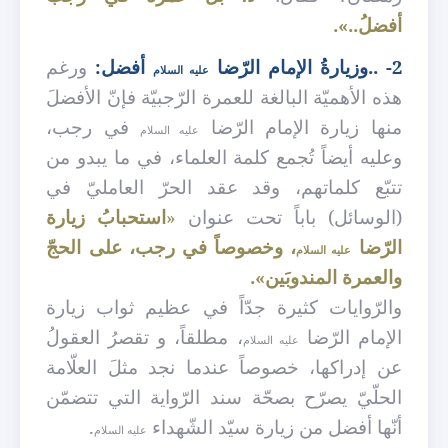
أفضلُ..».
2- ..وزيارةُ الإمام الرّضا
أفضل:
ورغم
عليه السلام
هذه الأهميّة البالغة للعمرة الرّجبيّة فإنّ الأفضلَ
منها زيارة الإمام الرّضا
في رجب،
عليه السلام
وعليه أيضاً تُجمع كلمة العلماء، في ما يبدو من
تتبّع كلماتهم، وقد عقد الحرّ العامليّ في
(الوسائل) باباً تحت عنوان
«
استحبابُ زيارة
الرّضا
، وخصوصاً في رجب، على الحجّ
عليه السلام
والعمرة المندوبَين».
والرّوايات كثيرة جدّاً في عظيم ثواب زيارة
الإمام الرّضا
، مطلقاً، و تقصرُ العقولُ
عليه السلام
عن إدراكها، خصوصاً عندما نجد مثلَ العلّامة
الحلّيّ يصرّح بصحّة سند الرّواية التي تتضمّن
أنّها أفضل من زيارة سيّد الشّهداء
.
عليه السلام