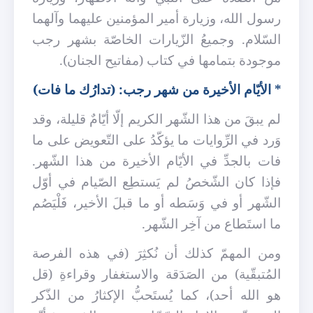
رسول الله، وزيارة أمير المؤمنين عليهما وآلهما
السّلام. وجميعُ الزّيارات الخاصّة بشهر رجب
موجودة بتمامها في كتاب (مفاتيح الجنان).
*
الأيّام الأخيرة من شهر رجب: (تدارُك ما فات)
لم يبقَ من هذا الشّهر الكريم إلّا أيّامٌ قليلة، وقد
وَرد في الرِّوايات ما يؤكّدُ على التّعويض على ما
فات بالجدِّ في الأيّام الأخيرة من هذا الشّهر.
فإذا كان الشّخصُ لم يَستطِع الصّيام في أوّل
الشّهر أو في وَسَطه أو ما قبلَ الأخير، فَلْيَصُم
ما استَطاع من آخِر الشّهر.
ومن المهمّ كذلك أن نُكثِرَ (في هذه الفرصة
المُتبقّية) من الصَدَقة والاستغفار وقراءةِ (قل
هو الله أحد)، كما يُستَحبُّ الإكثارُ من الذّكر