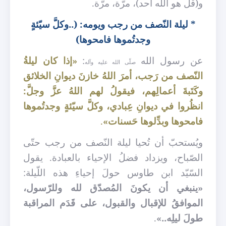
و(قل هو الله أحد)، مرّة، مرّة.
*
ليلة النّصف من رجب ويومه: (..وكلَّ سيّئةٍ
وجدتُموها فامحوها)
عن رسول الله
:
«إذا كان ليلةُ
صلّى الله عليه وآله
النّصف من رَجب، أمرَ اللهُ خازنَ ديوانِ الخلائق
وكَتَبةَ أعمالِهم، فيقولُ لهم اللهُ عزَّ وجلَّ:
انظُروا في ديوانِ عِبادي، وكلَّ سيّئةٍ وجدتُموها
فامحوها وبدِّلوها حَسنات»
.
ويُستحبّ أن تُحيا ليلة النّصف من رجب حتّى
الصّباح، ويزداد فضلُ الإحياء بالعبادة. يقول
السّيّد ابن طاوس حولَ إحياءِ هذه اللّيلة:
«ينبغي أن يكونَ المُصدّق لله وللرّسول،
الموافقُ للإقبال والقبول، على قَدَم المراقبة
طولَ ليلِه..»
.