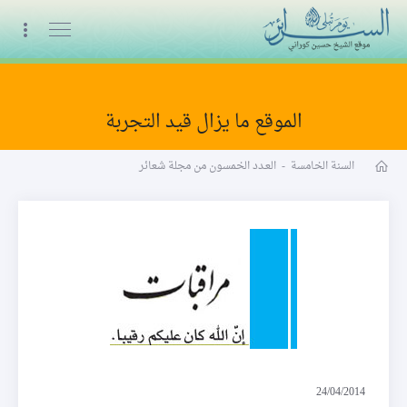
البث المباشر
الموقع ما يزال قيد التجربة
مجلة شعائر word
السنة الخامسة
-
العـدد الخمسون من مجلة شعائر
مراقبات
24/04/2014