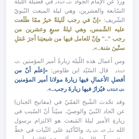
وردّ عن الإمام الجواد
في فضيلة اللّيلة
عليه السّلام
السّابعة والعشرين، وهي ليلة المبعث النّبويّ
الشّريف
:
«
إنّ في رجب لَليلةً خيرٌ ممّا طَلَعت
عليه الشّمس، وهي ليلةُ سبعٍ وعشرين من
رجب ".." وإنّ للعامل فيها من شيعتِنا أجرَ عَمَلِ
ستّينَ سَنة..».
ومن أعمال هذه اللّيلة زيارةُ أمير المؤمنين
عليه
قال السّيّد ابن طاوس:
«إعلَم أنّ من
السّلام.
أفضلِ الأعمالِ فيها زيارةَ مولانا أمير المؤمنين
، فيُزارُ فيها زيارةَ رجب..»
.
عليه السّلام
وقد تحّدث الشّيخ القمّيّ في (مفاتيح الجنان)
عن اتّحاد النّبيّ والوصيّ، مبيّناً أنّ السّبب في
زيارةِ الأمير ليلةَ المَبعث هو الالتزام برسول
الله
والتّأكيد على الثّبات في خطّ
صلّى الله عليه وآله
بعثتِه صلّى الله عليه وآله، عبرَ الالتزامِ بأمير