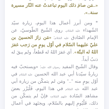
«..مَن صامَ ذلك اليوم
تباعدتْ عنه النّار مسيرة
سنة..».
* ومن أبرز أعمال هذا اليوم، زيارة سيّد
الشّهداء
. روى الشّيخ الطّوسيّ، عن
عليه السّلام
الإمام الصّادق
:
«مَن زارَ الحسينَ بن
عليه السّلام
عليّ عليهما السّلام في أوّل يومٍ من رَجب غفرَ
اللهُ له البتّة
».
أي غفرَ اللهُ له قَطعاً، ولم يبقَ له
ذنبٌ أبداً.
وقال الشّيخ المفيد
: «ويستحبّ فيه
رضوان الله عليه
زيارةُ سيّدنا أبي عبد الله الحسين
في
عليه السّلام
أوّل يومٍ منه ".." ومَن لم يتمكّن من زيارة أبي
عبد الله
في هذا اليوم، فَلْيَزُر بعضَ
عليه السّلام
مشاهد السّادة
، فإنْ لم يتمكّن من
عليهم السّلام
ذلك، فَلْيُومِ إليهم بالسّلام، ويجتَهد في أعمال