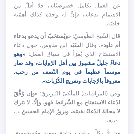
عن العمل بكامل خصوصيّاته، فلا أقلّ من
الاهتمام بدعائه، فإنَّ له وحدَه كذلك أهمّية
خاصّة.
قال الشّيخ الطّوسيّ:
«ويُستحَبّ أن يدعو بدعاء
أم داود».
وقال السّيّد ابن طاوس
، حول دعاء
الاستفتاح الذي يُقرَأ في سياق العمل:
«
وهو
دعاءٌ جليلٌ مشهورٌ بين أهل الرّوايات، وقد صار
موسماً عظيماً في يوم النّصف من رجب،
معروفاً بالإجابات وتفريج الكُرُبات».
وفي (المراقبات) للملَكيّ التّبريزيّ:
«وإن وُفِّقَ
لدُعاء الاستفتاح مع الشّرائط فهو، وإلّا، لا يَترك
لا محالةَ الدّعاءَ نفسَه، ويزورُ الإمام الحسينَ
عليه
».
السّلام
وحريٌّ
بكلِّ صاحبِ حاجةٍ صعبةٍ ومُستعصيةٍ،