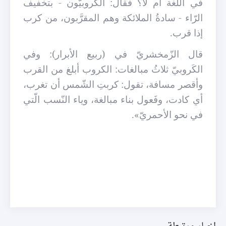
في اللّغة أم لا؟ فقال: الكروبيّون - بتخفيف
الرّاء - سادةُ الملائكة وهم المقرَّبون، من كرب
إذا قرب.
قال الزّمخشريّ في (ربيع الأبرار): وفي
الكَروبيّ ثلاثُ مبالغات: الكروب أبلغ من القرب
وأقصر مسافة، تقول: كربتِ الشّمس أن تغرب،
أي كادت، وفَعول بناء مبالغة، وياء النّسب الّتي
في نحو الأحمريّ».