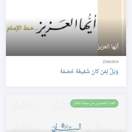
أيّها العزيز
25/04/2014
وَيْلٌ لِمَنْ كانَ شَفيعُهُ خَصْمَهُ
العـدد الخمسون من مجلة شعائر