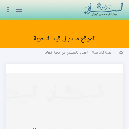
البث المباشر
الموقع ما يزال قيد التجربة
مجلة شعائر word
السنة الخامسة
-
العـدد الخمسون من مجلة شعائر