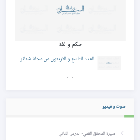
حكم و لغة
ئر
العـدد التاسع و الاربعون من مجلة شعائر
›
‹
صوت و فيديو
سيرة المحقق القمي- الدرس الثاني