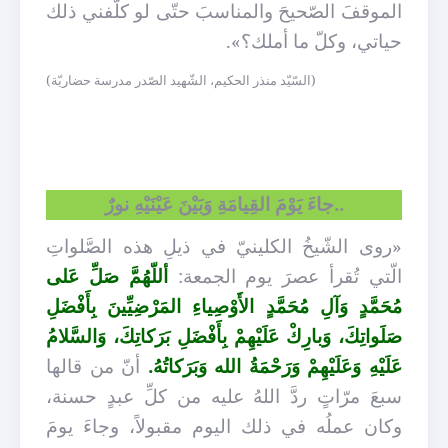
الموقفَ الصّحيحَ والمناسبَ حتّى لو كلَّفني ذلك
حياتي، وكلّ ما أملك؟».
(السّيّد منذر الحكيم، الشّهيد الصّدر مدرسة حضاريّة)
..جاءَ يَوْمَ القِيامَةِ وَبَيْنَ عَيْنَيْهِ نورٌ
«روى الشّيخُ الكلينيّ في ذيلِ هذه الصَّلواتِ
الّتي تُقرأ عصرَ يوم الجمعة:
أللّهُمَّ صَلِّ عَلى
مُحَمَّدٍ وَآلِ مُحَمَّدٍ الأَوْصِياءِ المَرْضِيِّينَ بِأَفْضَلِ
صَلَواتِكَ، وَبارِكْ عَلَيْهِمْ بِأَفْضَلِ بَرَكاتِكَ، وَالسَّلامُ
عَلَيْهِ وَعَلَيْهِمْ وَرَحْمَةُ الله وَبَرَكاتُهُ.
أنّ من قالها
سبعَ مرّاتٍ ردَّ اللهُ عليه من كلِّ عبدٍ حسنة،
وكان عملُه في ذلك اليوم مقبولاً، وجاءَ يومَ