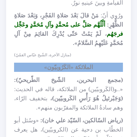
القيامةِ وبينَ عينيهِ نورٌ.
ورُوي أنّ:
مَنْ قالَ بَعْدَ صَلاةِ الفَجْرِ، وَبَعْدَ صَلاةِ
الظُّهْرِ:
ألَّلُهَّم صَلِّ على مُحمَّدٍ وآلِ مُحَمَّدٍ وعَجِّل
فرجَهُم
، لَمْ يَمُتْ حَتّى يُدْرِكَ القائِمَ مِنْ آلِ
مُحَمَّدٍ عَلَيْهِمُ السَّلامُ».
(منازل الآخرة، الشّيخ عبّاس القمّيّ)
الملائكة «الكَرُوبيّون»
(مجمع البحرين، الشّيخ الطّريحيّ):
«..و(الكَروبيّين) من الملائكة، قاله في الحديث:
(وَجَبْرئيلُ هُوَ رَأْسِ الكَروبيّين)،
بتخفيف الرّاء،
وهم سادةُ الملائكة والمقرّبون منهم».
(رياض السّالكين، السّيّد علي خان):
«وسُئل أبو
الخطّاب بن دحية عن (الكروبيّين)، هل يعرف