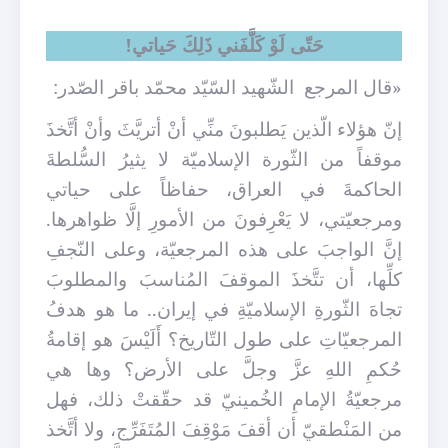
حَتّى لَوْ كَلَّفَني ذَلِكَ حَياتي!
«قال المرجع
الشّهيد السّيّد محمّد باقر الصّدر:
إنّ هؤلاء الّذين يَطلبونَ منِّي أنْ أتريَّثَ وأنْ أتَّخذَ
موقفاً من الثّورة الإسلاميّة لا يثيرُ السُّلطةَ
الحاكمةَ في العراق، حفاظاً على حياتي
ومرجعيّتي، لا يَعْرِفونَ من الأمورِ إلَّا ظواهرها.
إنَّ الواجبَ على هذه المرجعيّة، وعلى النّجفِ
كلِّها، أن تتَّخذَ الموقفَ المُناسبَ والمطلوبَ
تجاهَ الثّورةِ الإسلاميّةِ في إيران.. ما هو هدفُ
المرجعيّاتِ على طول التّاريخ؟ أَلَيْسَ هو إقامةُ
حُكمِ اللهِ عزَّ وجلَّ على الأرض؟ وها هي
مرجعيّةُ الإمامِ الخُمينيّ قد حقّقتْ ذلك، فهل
من المَنْطقيّ أن أقفَ مَوْقِفَ المُتَفَرِّج، ولا أتَّخذ