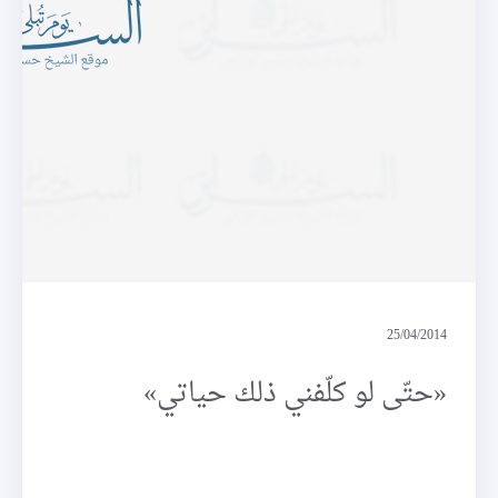
فرائد
25/04/2014
«حتّى لو كلّفني ذلك حياتي»