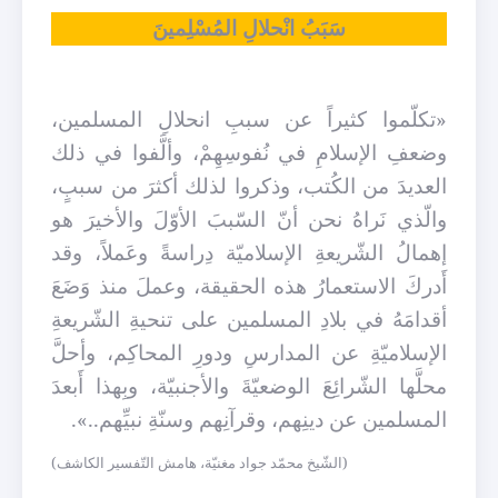
سَبَبُ انْحلالِ المُسْلِمينَ
«تكلّموا كثيراً عن سببِ انحلالِ المسلمين،
وضعفِ الإسلامِ في نُفوسِهِمْ، وألَّفوا في ذلك
العديدَ من الكُتب، وذكروا لذلك أكثرَ من سببٍ،
والّذي نَراهُ نحن أنّ السّببَ الأوّلَ والأخيرَ هو
إهمالُ الشّريعةِ الإسلاميّة دِراسةً وعَملاً، وقد
أَدركَ الاستعمارُ هذه الحقيقة، وعملَ منذ وَضَعَ
أقدامَهُ في بلادِ المسلمين على تنحيةِ الشّريعةِ
الإسلاميّةِ عن المدارسِ ودورِ المحاكِم، وأحلَّ
محلَّها الشّرائِعَ الوضعيّةَ والأجنبيّة، وبِهذا أَبعدَ
المسلمين عن دينِهم، وقرآنِهم وسنّةِ نبيِّهم..».
(الشّيخ محمّد جواد مغنيّة، هامش التّفسير الكاشف)