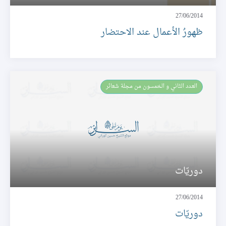
27/06/2014
ظهورُ الأعمال عند الاحتضار
العـدد الثاني و الخمسون من مجلة شعائر
دوريّات
27/06/2014
دوريّات