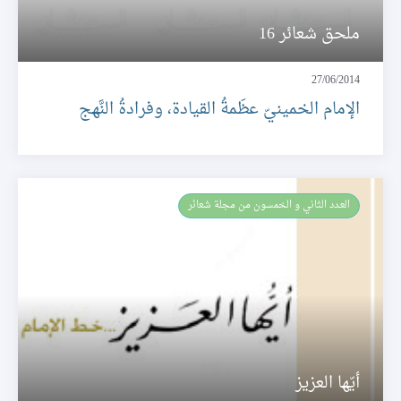
ملحق شعائر 16
27/06/2014
الإمام الخمينيّ عظَمةُ القيادة، وفرادةُ النَّهج
العـدد الثاني و الخمسون من مجلة شعائر
أيّها العزيز