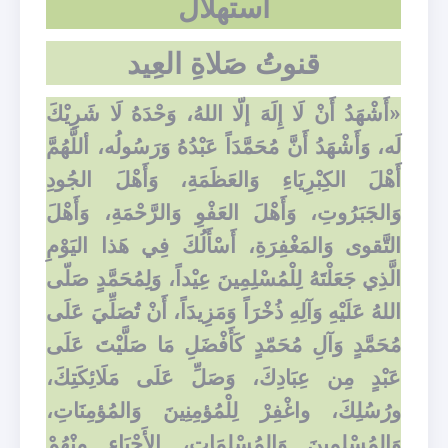
استهلال
قنوتُ صَلاةِ العِيد
«أَشْهَدُ أَنْ لَا إِلَهَ إلّا اللهُ، وَحْدَهُ لَا شَرِيْكَ
لَه، وَأَشْهَدُ أَنَّ مُحَمَّدَاً عَبْدُهُ وَرَسُولُه، أللَّهُمَّ
أَهْلَ الكِبْرِيَاءِ وَالعَظَمَةِ، وَأَهْلَ الجُودِ
وَالجَبَرُوتِ، وَأَهْلَ العَفْوِ وَالرَّحْمَةِ، وَأَهْلَ
التَّقوى وَالمَغْفِرَةِ، أَسْأَلُكَ فِي هَذا اليَوْمِ
الَّذِي جَعَلْتَهُ لِلْمُسْلِمِينَ عِيْداً، وَلِمُحَمَّدٍ صَلّى
اللهُ عَلَيْهِ وَآلِهِ ذُخْرَاً وَمَزِيدَاً، أَنْ تُصَلِّيَ عَلَى
مُحَمَّدٍ وَآلِ مُحَمّدٍ كَأَفْضَلِ مَا صَلَّيْتَ عَلَى
عَبْدٍ مِن عِبَادِكَ، وَصَلِّ عَلَى مَلَائِكَتِكَ،
ورُسُلِكَ، واغْفِرْ لِلْمُؤمِنِينَ وَالمُؤمِنَاتِ،
وَالمُسْلِمِينَ وَالمُسْلِمَاتِ، الأَحْيَاءِ مِنْهُمْ