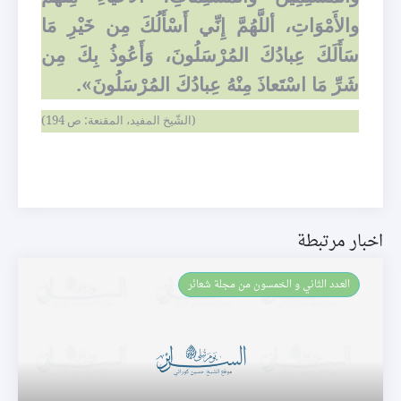
والأَمْوَاتِ، أللَّهُمَّ إِنِّي أَسْأَلُكَ مِن خَيْرِ مَا
سَأَلَكَ عِبادُكَ المُرْسَلُونَ، وَأَعُوذُ بِكَ مِن
شَرِّ مَا اسْتَعاذَ مِنْهُ عِبادُكَ المُرْسَلُونَ».
(الشّيخ المفيد، المقنعة: ص 194)
اخبار مرتبطة
العـدد الثاني و الخمسون من مجلة شعائر