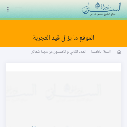
البث المباشر
الموقع ما يزال قيد التجربة
مجلة شعائر word
السنة الخامسة
-
العـدد الثاني و الخمسون من مجلة شعائر