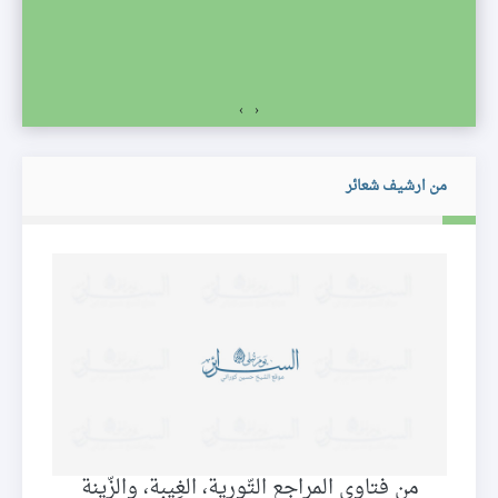
›
‹
من ارشيف شعائر
من فتاوى المراجع التّورية، الغِيبة، والزّينة