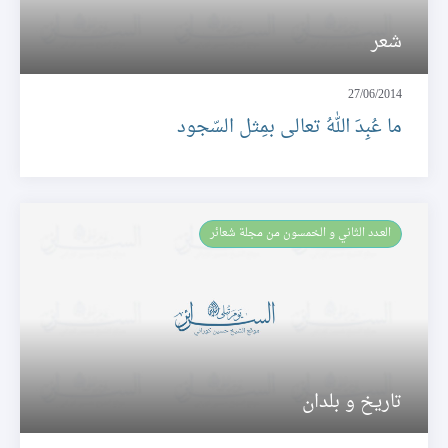
شعر
27/06/2014
ما عُبِدَ اللهُ تعالى بمِثل السّجود
العـدد الثاني و الخمسون من مجلة شعائر
تاريخ و بلدان