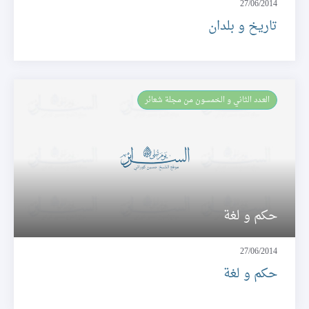
27/06/2014
تاريخ و بلدان
العـدد الثاني و الخمسون من مجلة شعائر
حكم و لغة
27/06/2014
حكم و لغة