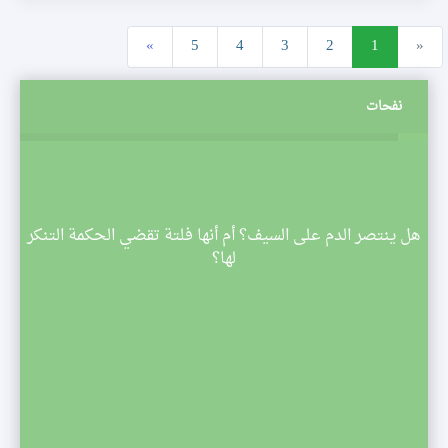
»
5
4
3
2
1
«
نفحات
م
هل ينتصر الدم على السيف؟ أم أنها فلتة تقضي الحكمة التنكر
 تبدأ
لها؟
صف