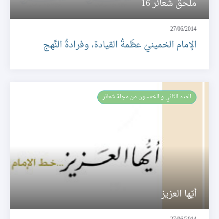
ملحق شعائر 16
27/06/2014
الإمام الخمينيّ عظَمةُ القيادة، وفرادةُ النَّهج
العـدد الثاني و الخمسون من مجلة شعائر
أيّها العزيز