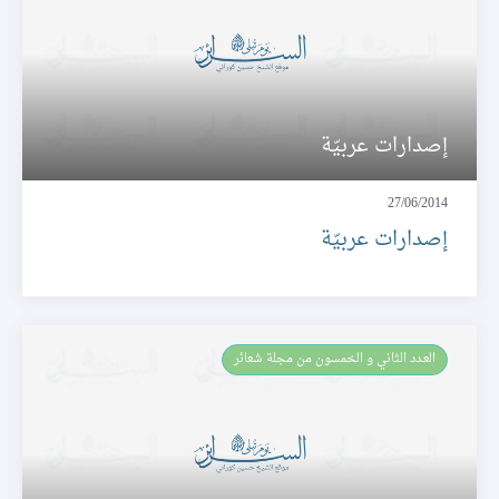
إصدارات عربيّة
27/06/2014
إصدارات عربيّة
العـدد الثاني و الخمسون من مجلة شعائر