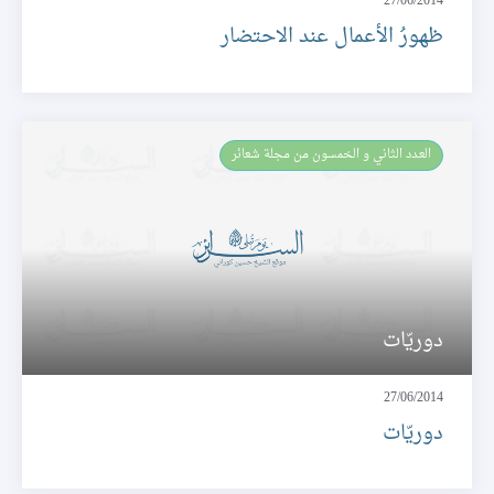
27/06/2014
ظهورُ الأعمال عند الاحتضار
العـدد الثاني و الخمسون من مجلة شعائر
دوريّات
27/06/2014
دوريّات