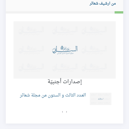
من ارشيف شعائر
إصدارات أجنبيّة
ئر
العـدد الثالث و الستون من مجلة شعائر
›
‹