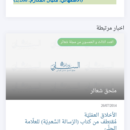
اخبار مرتبطة
العـدد الثالث و الخمسون من مجلة شعائر
ملحق شعائر
26/07/2014
الأخلاق العمَليّة
مُقتطف من كتاب (الرّسالة السَّعدِيّة) للعلّامة
الحلّيّ