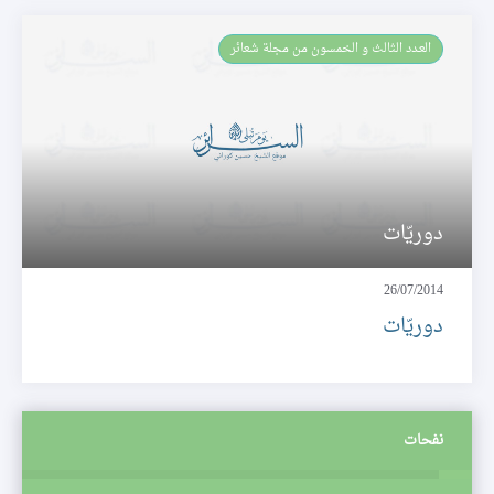
العـدد الثالث و الخمسون من مجلة شعائر
دوريّات
26/07/2014
دوريّات
نفحات