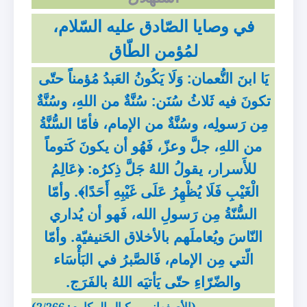
في وصايا الصّادق عليه السّلام،
لمُؤمن الطّاق
يَا
ابنَ النُّعمان: وَلَا يَكُونُ العَبدُ مُؤمناً حتّى
تكونَ فيه ثَلاثُ سُنَن: سُنَّةٌ من اللهِ، وسُنَّةٌ
مِن رَسولِه، وسُنَّةٌ من الإمام، فأمّا السُّنَّةُ
من اللهِ، جلَّ وعزّ، فَهُو أن يكونَ كَتوماً
للأَسرار، يقولُ اللهُ جَلَّ ذِكرُه: ﴿عَالِمُ
الْغَيْبِ فَلَا يُظْهِرُ عَلَى غَيْبِهِ أَحَدًا﴾. وأمّا
السُّنّةُ مِن رَسولِ الله، فَهو أن يُداري
النّاسَ ويُعاملَهم بالأخلاق الحَنيفيّة. وأمّا
الّتي مِن الإمام، فَالصَّبرُ في البَأْسَاء
والضّرّاءِ حتّى يَأتيَه اللهُ بالفَرَج.
(الأصفهاني، مكيال المكارم: 2/266)