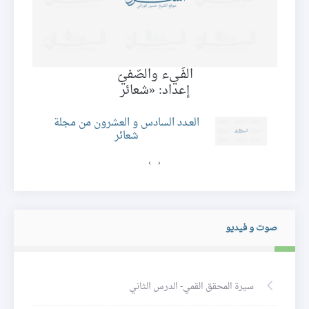
ظ
الفَـي‌ء والصّفيّ
إعداد: «شعائر
العـدد السادس و العشرون من مجلة
شعائر
›
‹
صوت و فيديو
سيرة المحقق القمي- الدرس الثاني