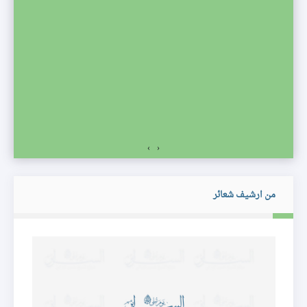
صف
›
‹
من ارشيف شعائر