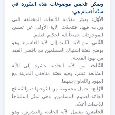
ويمكن تلخيص موضوعات هذه السّورة في
ستّة أقسام هي:
الأوّل:
يعتبَر مقدّمة للأبحاث المختلفة التي
وردت فيها، فتتحدّث الآية الأولى عن تسبيح
الموجودات جميعاً لله الحكيم العليم.
الثّاني:
من الآية الثّانية إلى الآية العاشرة، وهو
يوضح قصّةَ اشتباك المسلمين مع ناقضي العهد
من يهود المدينة.
الثّالث:
من الآية الحادية عشرة إلى الآية
السّابعة عشر، وفيه قصّة منافقي المدينة مع
اليهود والتّعاون بينهما.
الرّابع:
يشمل مجموعة من التّوجيهات والنّصائح
العامّة لعموم المسلمين، وهي تمثّل استنتاجاً
للأحداث أعلاه.
الخامس:
يشمل الآية الحادية والعشرين، وهو