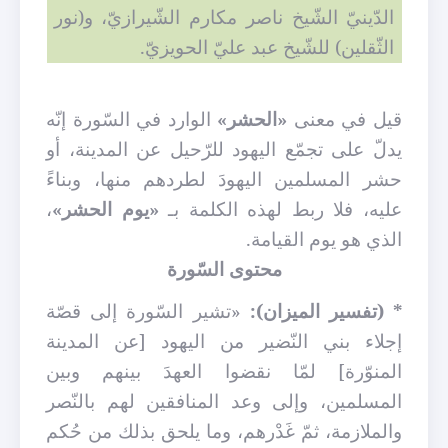
الدّينيّ الشّيخ ناصر مكارم الشّيرازيّ، و(نور
الثّقلين) للشّيخ عبد عليّ الحويزيّ.
قيل في معنى
«الحشر»
الوارد في السّورة إنّه
يدلّ على تجمّع اليهود للرّحيل عن المدينة، أو
حشر المسلمين اليهودَ لطردهم منها، وبناءً
عليه، فلا ربط لهذه الكلمة بـ
«يوم الحشر»
،
الذي هو يوم القيامة.
محتوى السّورة
* (تفسير الميزان):
«تشير السّورة إلى قصّة
إجلاء بني النّضير من اليهود [عن المدينة
المنوّرة] لمّا نقضوا العهدَ بينهم وبين
المسلمين، وإلى وعد المنافقين لهم بالنّصر
والملازمة، ثمّ غَدْرهم، وما يلحق بذلك من حُكم