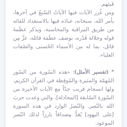
فَيئهم.
ومن غُرر الآيات فيها الآياتُ السّبعُ في آخرها،
يأمر الله، سبحانه، عبادَه فيها بالاستعداد للقائه
من طريق المراقبة والمحاسبة، ويذكر عظَمةَ
قوله وجلالة قَدْره، بوصف عظَمَة قائله، عزَّ مِن
قائل، بما له من الأسماء الحُسنى والصّفات
العليا».
* (تفسير الأمثل):
«هذه السّورة من السّور
المُهمّة والمثيرة والمُوقِظة في القرآن الكريم،
ولها انسجام قريب جدّاً مع الآيات الأخيرة من
السّورة السّابقة [المجادلة]، والتي وعدت حزبَ
الله بالنّصر. والنّصرُ الوارد في هذه السورة
[على اليهود] يُعَدُّ مِصداقاً بارزاً لذلك النّصر
الموعود.