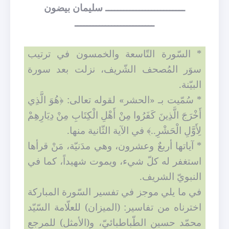
ــــــــــــــــــــــــــ سليمان بيضون
ــــــــــــــــــــــــــ
* السّورة التّاسعة والخمسون في ترتيب
سوَر المُصحف الشّريف، نزلت بعد سورة
البيّنة.
* سُمّيت بـ «الحشر» لقوله تعالى: ﴿هُوَ الَّذِي
أَخْرَجَ الَّذِينَ كَفَرُوا مِنْ أَهْلِ الْكِتَابِ مِنْ دِيَارِهِمْ
لِأَوَّلِ الْحَشْرِ..﴾ في الآية الثّانية منها.
* آياتها أربعٌ وعشرون، وهي مدَنيّة، مَنْ قرأها
استغفر له كلّ شيء، ويموت شهيداً، كما في
النبويّ الشريف.
في ما يلي موجز في تفسير السّورة المباركة
اخترناه من تفاسير: (الميزان) للعلّامة السّيّد
محمّد حسين الطّباطبائيّ، و(الأمثل) للمرجع