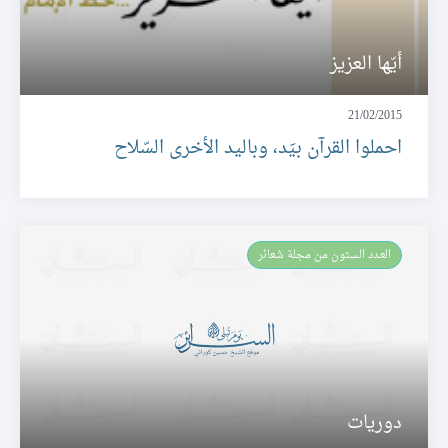
أيّها العزيز
21/02/2015
احملوا القرآن بيَد، وباليد الأخرى السّلاح
العـدد الستون من مجلة شعائر
دوريات