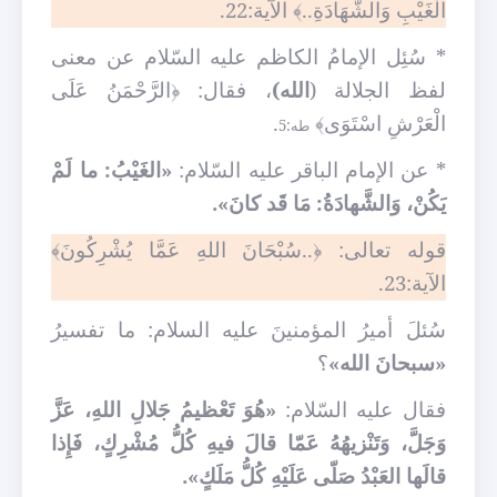
الْغَيْبِ وَالشَّهَادَةِ..﴾ الآية:22.
* سُئِل الإمامُ الكاظم عليه السّلام عن معنى
لفظ الجلالة (
الله)
، فقال: ﴿الرَّحْمَنُ عَلَى
الْعَرْشِ اسْتَوَى﴾
.
طه:5
* عن الإمام الباقر عليه السّلام:
«الغَيْبُ: ما لَمْ
يَكُنْ، وَالشَّهادَةُ: مَا قَد كانَ».
قوله تعالى: ﴿..سُبْحَانَ اللهِ عَمَّا يُشْرِكُونَ﴾
الآية:23.
سُئلَ أميرُ المؤمنينَ عليه السلام: ما تفسيرُ
«سبحانَ الله»
؟
فقال عليه السّلام:
«هُوَ تَعْظيمُ جَلالِ اللهِ، عَزَّ
وَجَلَّ، وَتَنْزيهُهُ عَمّا قالَ فيهِ كُلُّ مُشْرِكٍ، فَإِذا
قالَها العَبْدُ صَلّى عَلَيْهِ كُلُّ مَلَكٍ».