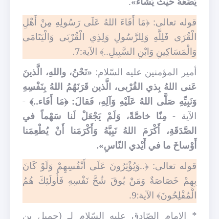
يَضَعُهُ حَيْثُ يَشاءُ»
.
قوله تعالى: ﴿مَا أَفَاءَ اللهُ عَلَى رَسُولِهِ مِنْ أَهْلِ
الْقُرَى فَلِلَّهِ وَلِلرَّسُولِ وَلِذِي الْقُرْبَى وَالْيَتَامَى
وَالْمَسَاكِينِ وَابْنِ السَّبِيلِ..﴾ الآية:7.
أمير المؤمنين عليه السّلام:
«نَحْنُ، واللهِ، الَّذينَ
عَنى اللهُ بِذي القُرْبى، الَّذين قَرَنَهُمُ اللهُ بِنَفْسِهِ
وَنَبِيِّهِ صَلَّى اللهُ عَلَيْهِ وَآلِهِ، فَقالَ: ﴿مَا أَفَاء..﴾
-
الآية -
مِنّا خاصَّةً، وَلَمْ يَجْعَلْ لَنا سَهْماً في
الصَّدَقَةِ، أَكْرَمَ اللهُ نَبِيَّهُ وَأَكْرَمَنا أَنْ يُطْعِمَنا
أَوْساخَ ما في أَيْدي النّاسِ».
قوله تعالى: ﴿..وَيُؤْثِرُونَ عَلَى أَنْفُسِهِمْ وَلَوْ كَانَ
بِهِمْ خَصَاصَةٌ وَمَنْ يُوقَ شُحَّ نَفْسِهِ فَأُولَئِكَ هُمُ
الْمُفْلِحُونَ﴾ الآية:9.
* الإمام الصّادق عليه السّلام لـ (جميل بن