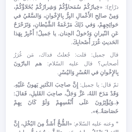
درّاج):
«خِيارُكُمْ سُمَحاؤُكُمْ وَشِرارُكُمْ بُخَلاؤُكُمْ،
وَمِنْ صالِحِ الأَعْمالِ البِرُّ بِالإِخْوانِ، وَالسَّعْيُ في
حَوائِجِهِمْ، وَفي ذَلِكَ مَرْغَمَةُ الشَّيْطانِ، وَتَزَحْزَحٌ
عَنِ النّيرانِ وَدُخولُ الجِنان. يا جَميلُ! أَخْبِرْ بِهَذا
الحَديثِ غُرَرَ أَصْحابِكَ
.
قال جميل: قلت: جُعلتُ فداك، مَن غُرَرُ
أصحابي؟ قال عليه السّلام:
هم البارّونَ
بِالإِخْوانِ في العُسْرِ وَاليُسْرِ
.
ثمّ قال: يا جميل:
إِنَّ صاحِبَ الكَثيرِ يَهونُ عَلَيْهِ.
وَقَدْ مَدَحَ اللهُ، عَزَّ وَجَلَّ، صاحِبَ القَليلِ، فَقالَ:
﴿..وَيُؤْثِرُونَ عَلَى أَنْفُسِهِمْ وَلَوْ كَانَ بِهِمْ
خَصَاصَةٌ..﴾».
* وعنه عليه السّلام:
«الشُّحُّ أَشَدُّ مِنَ البُخْلِ، إِنَّ