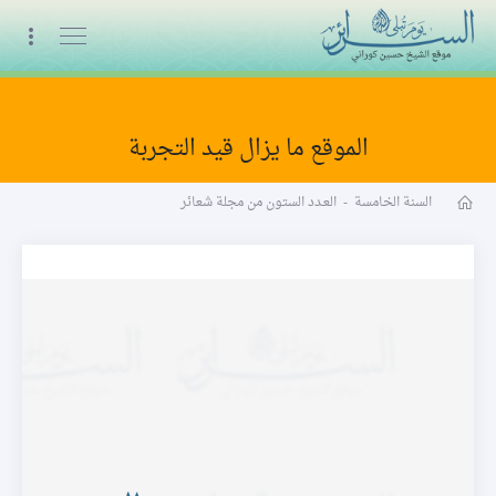
البث المباشر
الموقع ما يزال قيد التجربة
مجلة شعائر word
السنة الخامسة
-
العـدد الستون من مجلة شعائر