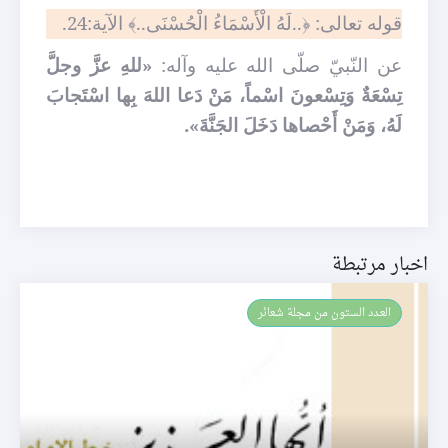
قوله تعالى: ﴿..لَهُ الْأَسْمَاءُ الْحُسْنَى..﴾ الآية:24.
عن النّبيّ صلّى الله عليه وآله:
«للهِ عزَّ وجلَّ
تِسْعَةٌ وَتِسْعونَ اسْماً، مَنْ دَعا اللهَ بِها اسْتَجابَ
لَهُ، وَمَنْ أَحْصاها دَخَلَ الجَنَّةَ».
اخبار مرتبطة
العـدد الستون من مجلة شعائر