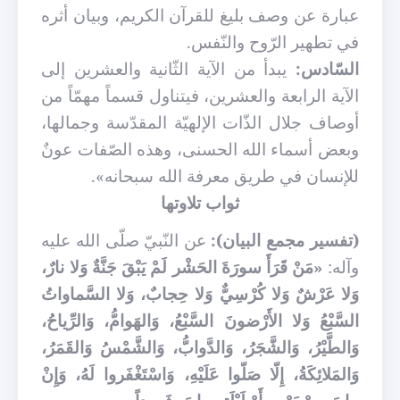
عبارة عن وصف بليغ للقرآن الكريم، وبيان أثره
في تطهير الرّوح والنّفس.
السّادس:
يبدأ من الآية الثّانية والعشرين إلى
الآية الرابعة والعشرين، فيتناول قسماً مهمّاً من
أوصاف جلال الذّات الإلهيّة المقدّسة وجمالها،
وبعض أسماء الله الحسنى، وهذه الصّفات عونٌ
للإنسان في طريق معرفة الله سبحانه».
ثواب تلاوتها
(تفسير مجمع البيان):
عن النّبيّ صلّى الله عليه
وآله:
«مَنْ قَرَأَ سورَةَ الحَشْر لَمْ يَبْقَ جَنَّةٌ وَلا نارٌ،
وَلا عَرْشٌ وَلا كُرْسِيٌّ وَلا حِجابٌ، وَلا السَّماواتُ
السَّبْعُ وَلا الأَرْضونَ السَّبْعُ، وَالهَوامُّ، وَالرِّياحُ،
وَالطَّيْرُ، وَالشَّجَرُ، وَالدَّوابُّ، وَالشَّمْسُ وَالقَمَرُ،
وَالمَلائِكَةُ، إِلّا صَلّوا عَلَيْهِ، وَاسْتَغْفَروا لَهُ، وَإِنْ