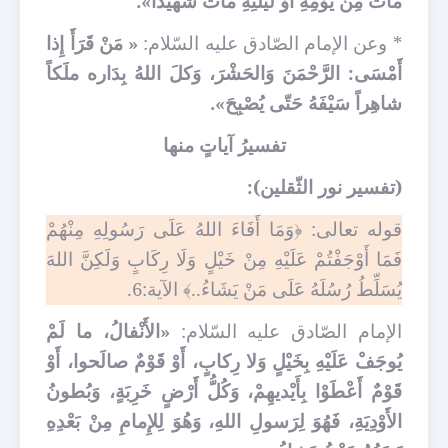
ماتَ مِنْ يَوْمِهِ أَوْ لَيْلَتِهِ ماتَ شَهيداً».
* وعن الإمام الصّادق عليه السّلام:
« مَنْ قَرَأَ إِذا
أَمْسَى: الرَّحْمَنَ وَالحَشْرَ، وَكلَ اللهُ بِدَاره ملَكاً
شاهِراً سَيْفَهُ حَتّى يُصْبِحَ».
تفسيرُ آياتٍ منها
(تفسير نور الثّقلين):
قوله تعالى: ﴿وَمَا أَفَاءَ اللهُ عَلَى رَسُولِهِ مِنْهُمْ
فَمَا أَوْجَفْتُمْ عَلَيْهِ مِنْ خَيْلٍ وَلَا رِكَابٍ وَلَكِنَّ اللهَ
يُسَلِّطُ رُسُلَهُ عَلَى مَنْ يَشَاءُ..﴾ الآية:6.
الإمام الصّادق عليه السّلام:
«الأَنْفالُ، ما لَمْ
يُوجَفْ عَلَيْهِ بِخَيْلٍ وَلا رِكابٍ، أَوْ قَوْمٌ صالَحوا، أَوْ
قَوْمٌ أَعْطَوْا بِأَيْديهِمْ، وَكُلُّ أَرْضٍ خَرِبَةٍ، وَبُطونُ
الأَوْدِيَةِ، فَهُوَ لِرَسولِ اللهِ، وَهُوَ لِلإِمامِ مِنْ بَعْدِهِ