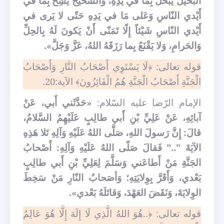
البَخيلَ يَبْخَلُ بِما في يَدِهِ، وَالشَّحيحُ يَشِحُّ بِما في
أَيْدي النّاسِ وَعَلى مَا في يَدِهِ حَتّى لا يَرى في
أَيْدي النّاسِ شَيْئاً إِلّا تَمَنّى أَنْ يَكونَ لَهُ بِالحِلِّ
وَالحَرامِ، وَلا يَقْنَعُ بِما رَزَقَهُ اللهُ، عَزَّ وَجَلَّ».
قوله تعالى: ﴿لَا يَسْتَوِي أَصْحَابُ النَّارِ وَأَصْحَابُ
الْجَنَّةِ أَصْحَابُ الْجَنَّةِ هُمُ الْفَائِزُونَ﴾ الآية:20.
الإمام الرّضا عليه السّلام:
«حَدَّثَني أَبي، عَنْ
آبائِهِ، عَنْ عَلِيِّ بْنِ أَبي طالِبٍ عَلَيْهِمُ السَّلامُ،
قالَ: إِنَّ رَسولَ اللهِ، صَلَّى اللهُ عَلَيْهِ وَآلِهِ تَلا هَذِهِ
الآيَةَ ".." فَقالَ صَلّى اللهُ عَلَيْهِ وَآلِهِ: أَصْحابُ
الجَنَّةِ مَنْ أَطاعَني وَسَلَّمَ لِعَلِيِّ بْنِ أَبي طالِبٍ
بَعْدي، وَأَقَرَّ بِوِلايَتِهِ؛ وَأصَحابُ النّارِ مَنْ سَخِطَ
الوِلايَةَ، وَنَقَضَ العَهْدَ، وَقاتَلَهُ بَعْدي».
قوله تعالى: ﴿..هُوَ اللهُ الَّذِي لَا إِلَهَ إِلَّا هُوَ عَالِمُ