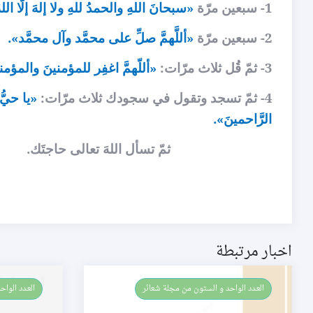
1- سبعين مرّة
«سبحانَ اللهِ والحمدُ للهِ ولا إلهَ إلّا الله
2- سبعين مرّة
«أللَّهمَّ صلِّ على محمَّد وآل محمَّد».
3- ثمّ قُل ثلاث مرّات:
«أللّهمَّ اغفِر للمؤمنينَ والمؤم
4- ثمّ تسجد وتقول في سجودك ثلاث مرّات:
«يا حيُّ 
الرَّاحمينَ».
ثمّ تسأل اللهَ تعالى حاجتَك.
اخبار مرتبطة
العـدد الواحد و الستون من مجلة شعائر
العـدد الوا