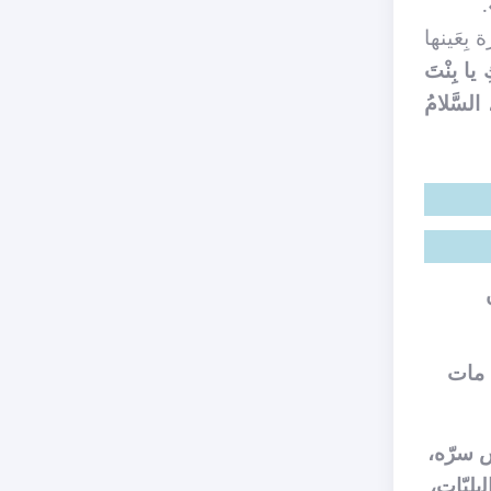
)
بِعَينها
 يا بِنْتَ
 السَّلامُ
ﻥ ﻣﺎﺕ
ﺱ سرّه،
بليّات،