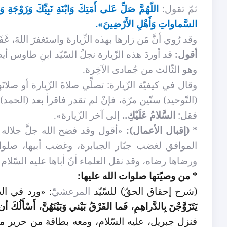
ثمّ تقول:
اللّهُمَّ صَلِّ عَلى أَمَتِكَ وَابْنَةِ نَبِيِّكَ وَزَوْجَةِ و
السَّماواتِ وَأَهْلِ الأَرْضِينَ».
وقد رُوي أنَّ مَن زارها بهذه الزِّيارة واستغفرَ اللهَ، غَفَرَ
أقول:
قد أوردَ هذه الزّيارة نجلُ السّيّد ابنِ طاوس أيض
وهو الثّالث من جُمادى الآخِرة.
وقال في كيفيّة الزّيارة: تصلِّي صلاةَ الزّيارة أو صلاتَه
(التّوحيد) ستّين مرّة، فإنْ لم تقدر فاقرأ بعد (الحمد) ف
فقل:
السَّلامُ عَلَيْكِ..
إلى آخر الزّيارة».
* (إقبال الأعمال):
«أقول وقد فضح الله جلَّ جلاله 
الموافق لغضب جبّار الجبابرة، وغضب أبيها، صلو
ورضاها رضاه، وقد نقل العلماء أنّ أباها عليه السّلام
* من وصيّتها صلوات الله عليها:
(شرح إحقاق الحقّ) للسّيّد
المرعشيّ
: «ورد في الخ
يَتَزَوَّجْنَ بِالدَّراهِمِ، فَما الفَرْقُ بَيْني وَبَيْنَهُنَّ، أَسْأَل
فنزل جبريل، عليه السّلام، ومعه بطاقة من حرير م