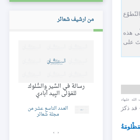
لتّطوّع
من ارشيف شعائر
ّى هذه
اتَ على
رسالة في السَّير والسُّلوك
من
حمّدِيّةُ في فكرِ
للمَوْلى البِيد آبادي
 الخمينيّ
،
الله عليها
 قد ذكرَ
العـدد التاسع عشر من
د التاسع و الثلاثون
مجلة شعائر
ن مجلة شعائر
مَظْلومَةُ
›
‹