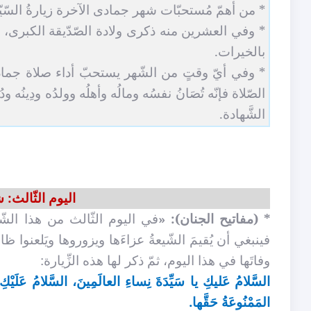
* من أهمّ مُستحبّات شهر جمادى الآخرة زيارةُ السّيّدة 
* وفي العشرين منه ذكرى ولادة الصّدّيقة الكبرى، عليه
بالخيرات.
* وفي أيّ وقتٍ من الشّهر يستحبّ أداء صلاة جمادى
الصّلاة فإنّه تُصَانُ نفسُه ومالُه وأهلُه وولدُه ودِينُ
الشَّهادة.
اليوم الثّالث: ش
* (مفاتيح الجنان):
«
في اليوم الثّالث من هذا الش
فينبغي أن يُقيمَ الشّيعةُ عزاءَها ويزوروها ويَلعنوا ظا
وفاتَها في هذا اليوم، ثمّ ذكر لها هذه الزِّيارة:
السَّلامُ عَليكِ يا سَيِّدَةَ نِساءِ العالَمِينَ، السَّلامُ عَلَيْكِ 
المَمْنُوعَةُ حَقَّها.