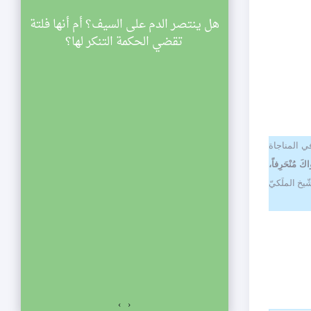
سينية الصديقة
هل ينتصر الدم على السيف؟ أم أنها فلتة
ي
اركة في مجالس
تقضي الحكمة التنكر لها؟
ليالي شهر رمضان لعام 1433 هجرية. تبدأ
والنصف مساء
الي الإحياء
لفجر. نلتمس
ي المناجاة
اكَ مُنْحَرِفاً،
صديقة الكبرى عليها
ّيخ الملَكيّ
السلام للمشاركة في مجالس ليالي شهر رمضان لعام 1433
اسعة والنصف مساء
ياء يستمر المجلس
ت المؤمنين.
›
‹