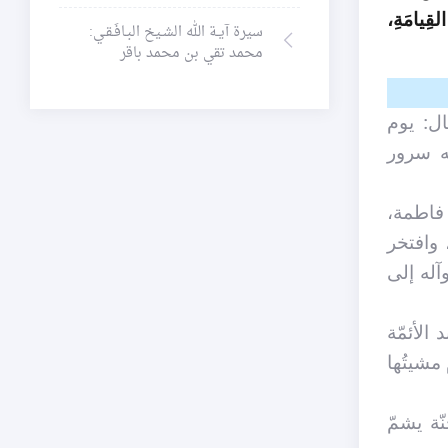
لقِيامَةِ،
سيرة آيـة الله الشـيخ البـافَـقـي:
محمد تقي بن محمد باقر
ال: يوم
يه سرور
 فاطمة،
 وافتخر
آله إلى
الأئمّة
مشيتُها
ّة يشمّ