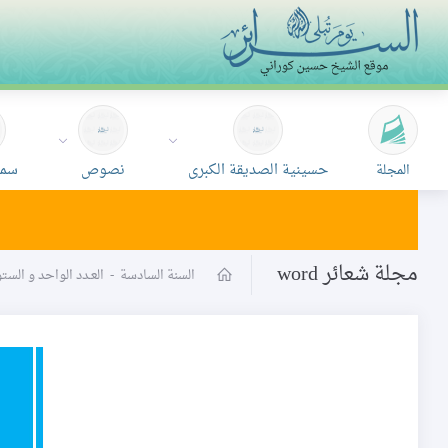
حسينية الصديقة الكبرى
نصوص
سمع
المجلة
مجلة شعائر word
السنة السادسة
-
العـدد الواحد و الس