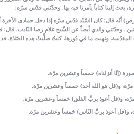
 بعث ﺇﻟﻴﻨﺎ ﻛﺘﺎباً يأمرنا ﻓﻴﻪ ﺑﻬﺎ. وحدّثني قدّس سرّه:
) أنّه ﻗﺎﻝ: ﻛﺎﻥ ﺍﻟسّيّد ﻗدّﺱ سرّه ﺇﺫﺍ دخل ﺟﻤﺎﺩﻯ الآخرة 
.. ﻭﺣدّﺛﻨﻲ ﻭﺍﻟدﻱ أيضاً عن ﺍﻟﺸّﻴﺦ ﻏﻼ‌ﻡ ﺭﺿﺎ ﺍﻟﻨّﺎﺩﺏ، ﻗﺎﻝ: 
ﺍﻟﻤﻘدّﺳﺔ، ﻭنهبت ﻣﺎ ﻓﻲ دُورها، كنتُ صلَّيتُ هذه ﺍﻟصّلاة، فد
سورة (إنّا أنزلناه) خمساً وعشرين مرّة.
ر) مرّة، و(قل هو الله أحد) خمساً وعشرين مرّة.
ن) مرّة، و(قل أعوذ بربِّ الفلق) خمساً وعشرين مرّة.
رّة، و(قل أعوذ بربِّ النّاس) خمساً وعشرين مرّة.