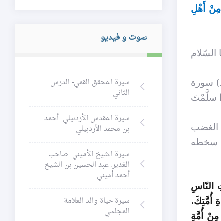
ِنْ أَهْلِ
صوت و فيديو
 السّلام
د) سورة
سيرة المحقق القمي- الدرس
الثاني
سلَّمْتَ
سيرة المقدس الأردبيلي. أحمد
ك الغضب
بن محمد الأردبيلي
ا سخطه
سيرة الشيخ الأميني. صاحب
الغدير. عبد الحسين بن الشيخ
أحمد أميني
 النّاسِ
 أُمَّتِكَ
،
سيرة حياة والد العلامة
المجلسي
ِنْ أُمَّةِ