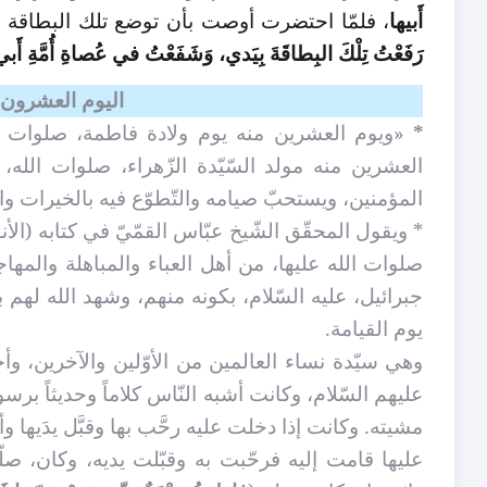
أَبيها
، فلمّا احتضرت أوصت بأن توضع تلك البطاقة
رَفَعْتُ تِلْكَ البِطاقَةَ بِيَدي، وَشَفَعْتُ في عُصاةِ أُمَّةِ أَب
اليوم العشرون، 
*
«ويوم العشرين منه يوم ولادة فاطمة، صلوات الل
العشرين منه مولد السّيّدة الزّهراء، صلوات الله
المؤمنين، ويستحبّ صيامه والتّطوّع فيه بالخيرات وا
* ويقول المحقّق الشّيخ عبّاس القمّيّ في كتابه (الأن
صلوات الله عليها، من أهل العباء والمباهلة والم
جبرائيل، عليه السّلام، بكونه منهم، وشهد الله لهم ب
يوم القيامة.
وهي سيّدة نساء العالمين من الأوّلين والآخرين، وأحد
عليهم السّلام، وكانت أشبه النّاس كلاماً وحديثاً برس
مشيته. وكانت إذا دخلت عليه رحَّب بها وقبَّل يدَيها
عليها قامت إليه فرحّبت به وقبّلت يديه، وكان، صلّى 