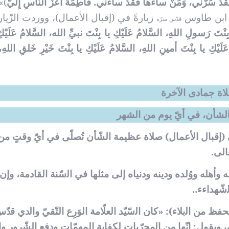
َدْ سَرّني، وَمَنْ ساءَها فَقَدْ ساءَني. فاطِمَةُ أَعَزُّ النّاسِ إِلَيَّ
».
ّد ابن طاوس
زيارةً في (إقبال الأعمال)، ووردت الزّيارة 
قدّس سرّه
بِنْتَ رَسولِ اللهِ، السَّلامُ عَلَيْكِ يا بِنْتَ نبيِّ الله، السَّلامُ عَلَيْكِ
لَيْكِ يا بِنْتَ أمينِ اللهِ، السَّلامُ عَلَيْكِ يا بِنْتَ خَيْرِ خَلقِ اللهِ،
اة جمادى ا
لآخرة
شأن، في أيّ يوم من الشهر
ﻲ (ﺇﻗﺒﺎﻝ ﺍﻷ‌ﻋﻤﺎﻝ) ﺻﻼ‌ة عظيمة ﺍﻟﺸّﺄﻥ تُصلّى ﻓﻲ ﺃيّ وقتٍ من
الى.
 ﻭﺃﻫﻠﻪ ﻭوُلدﻩ ﻭﺩﻳﻨﻪ ﻭﺩﻧﻴﺎﻩ ﺇﻟﻰ ﻣﺜﻠﻬﺎ ﻓﻲ ﺍﻟسّنة ﺍﻟﻘﺎﺩﻣﺔ، ﻭﺇ
شّهداءﺀ..
 من ﺍﻟبلاء‌): «ﻛﺎﻥ ﺍﻟسّيّد العلّامة ﺍلوَرِﻉ التّقيّ ﻭﺍﻟدﻱ ﻗدّ
ﺎﻡ، ويقوﻝ: إنّها من ﺍﻟمجرّﺑﺎﺕ لكفاﻳﺔ ﺍﻟﻤﻬﻤّﺎﺕ ﻭﺩﻓﻊ الشّرﻭﺭ ﻭﺍﻟ