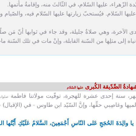
الزّهراء، عليها السّلام، في الثّالثَ منه، وإقامةُ مأتمها.
ا السّلام. فيُستحبّ زيارتها عليها السّلام فيه، والصّيام وا
 الآخرة، وهي صلاةٌ جليلة، وقد جاء في ثوابها أنّ
مَن صل
ه ودُنياه إلى مثلِها من السّنة القابلة، وإنْ مات في تلك السّنة م
من قرأها.. فقد قرأ ثلث
هادةُ الصِّدّيقة الكُبرى
الحقيقةُ الم
عليها السّلام
القرآن
الإمام
ّهر، سنة إحدى عشرة للهجرة، توفّيت مولاتنا فاطمة
صلوات 
لميها وغاصِبي حقِّها، وإنَّ السّيّد ابن طاوس - في (الإقبال) -
العـدد السادس و الستون
العـد
من مجلة شعائر
م
يا والِدَةَ الحُجَجِ عَلى النّاسِ أَجْمَعِينَ، السَّلامُ عَلَيْكِ أَيَّتُها ال