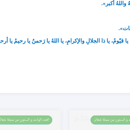
ُ واللهُ أكبر».
نات».
يا قيّومُ، يا ذا الجلالِ والإكرامِ، يا اللهُ يا رَحمنُ يا رحيمُ يا أرحم
حد و الستون من مجلة شعائر
العـدد الواحد و الستون من مجلة شعائ