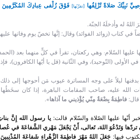
َصِيِّ نَبِيِّكَ صَلاةً تُزْلِفُها
فَوْقَ زُلْفى عِبادِكَ المُكَرَّمِينَ م
[تقرِّبُها]
 اللهُ له وأدخلَهُ الجنّة.
اً في كتاب (زوائد الفوائد) وقال: إنَّها تخصّ يوم وفاتها عليها
ا عليها السّلام
وهي ركعتان، تقرأ في كلٍّ منهما بعد (الحم
؛
ي الأولى (التّوحيد)، وفي الثّانية (قل يا أيّها الكافرون)، فإذا 
بدفنها ليلاً على وجه المساترة عيوب مَن أحوجها إلى ذل
ات الله عليه، صاحب المقامات الباهرة، إذا كان سخَطُه
 قال:
فاطِمَةُ بِضْعَةٌ مِنّي يُؤْذيني ما آذاها
».
بر أنّها
عليها الصّلاة والسّلام
قالت:
يا رسول الله إِنَّ بناتِ
ُكَ أن تردّها وَتَدْعُوَ اللهَ، تَعالى، أَنْ يَجْعَلَ مَهْري الشَّفاعَةَ في عُصاةِ
كتوب فيها:
جَعَلَ اللهُ مَهْرَ فاطِمَةَ الزَّهْراءِ شَفاعَةَ المُذْنِبينَ م