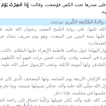
 على صدرها تحت الكفن فوُضعت، وقالت:
إِذا حُشِرْتُ يَوْمَ ا
ي».
ولادةُ
الصِّدّيقة الكُبرى
عليها السّلام
ه عليها، على رواية الشّيخ المفيد، رضوان الله عليه، ق
، عليها سنة اثنتين من المبعث، وهو يوم شريف يتجدّد ف
لصّدقات».
وار البهيّة) حول مناقب فاطمة الزّهراء عليها السّلام: «كانت
هاجرة في أصعب وقت، وكانت فيمن نزلت فيهم آية التّطهير،
الصّدق، ولها أمومة الأئمّة، وعقب الرّسول صلّى الله عليه و
 الرّكبان الأربعة يوم القيامة، ولها المصحف الّذي كان عند 
ول الله صلّى الله عليه وآله، تحكي شيمتُها شيمته، وما تخرم 
 وأجلسها في مجلسه، فإذا دخل
الله عليه وآله، يُكثر تقبيلها وكلّما اشتاق إلى رائحة الجن