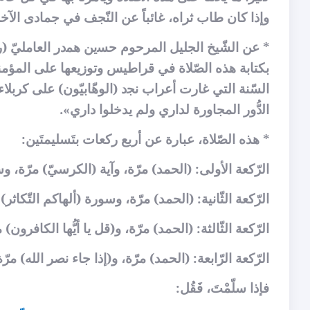
ﻭﺇﺫﺍ ﻛﺎﻥ طاب ثراه، غائباً عن ﺍلنّجف ﻓﻲ ﺟﻤﺎﺩﻯ الآخرة،
* عن ﺍﻟﺸّﻴﺦ الجليل ﺍلمرحوﻡ ﺣﺴين ﻫﻤدﺭ ﺍﻟﻌﺎﻣﻠﻲّ (ﺭﺽ
بكتابة هذه الصّلاة ﻓﻲ قراطيس ﻭتوزﻳﻌﻬﺎ ﻋﻠﻰ المؤمنين
السّنة ﺍﻟﺘﻲ ﻏﺎﺭﺕ ﺃعراب ﻧﺠد (الوهّابيّون) ﻋﻠﻰ كربلاء 
ﺍﻟدُّﻭﺭ ﺍﻟﻤﺠﺎﻭﺭﺓ لدﺍﺭﻱ ولم يدخلوا ﺩﺍﺭﻱ».
* هذه الصّلاة، عبارة عن أربع ركعات بتَسليمتَين:
الرّكعة الأولى: (الحمد) مرّة، وآية (الكرسيّ) مرّة، و
الرّكعة الثّانية: (الحمد) مرّة، وسورة (ألهاكم التّكاث
الرّكعة الثّالثة: (الحمد) مرّة، و(قل يا أيُّها الكافرو
الرّكعة الرّابعة: (الحمد) مرّة، و(إذا جاء نصر الله) م
فإذا سلّمْتَ، فَقُل: