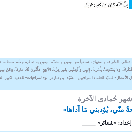
أين الرجبيون
يدعوكم المركز الإسلامي- ح
مراقبات
الكبرى عليها السلام للمش
ـــــــــن الرَّجبيـــــــــــــــــــــــــــــــــــــــــــــــــــــــــــــــــــــون؟
المجالس الساعة التاسعة 
ب في شهر رجب قراءة سورة
ولمدة ساعة ونصف. وفي لي
التوحيد عشرة آلا مرة..
يستمر المجلس إلى قريب ا
دعوات
تعالى: الشِّرعة والمنهاج» تماهياً مع اليقين والحبّ: اليقينِ به تعالى، وحبِّه سبحانه.
ف
ُكْرِكَ، وَلا يَسْتَخِفُّ بِأَمْرِكَ. إِلهِي وَأَلْحِقْنِي بِنُورِ عِزِّكَ الأبْهَجِ، فَأَكُونَ لَكَ عارِفاً، وَعَنْ سِو
يدعوكم المركز الإسلامي- حسينية ال
ل الأعمال»
لسيّد العلماء المراقبين، السّيّد ابن طاوس،
و«المراقبات»
للفقيه الكبير الش
هجرية. تبدأ المجالس الساعة الت
ولمدة ساعة ونصف. وفي ليالي الإح
إلى قريب الفجر. نلتمس دعوا
شهر جُمادى الآخرة
 منّي، ي
ؤذيني مَا آذاها
»
إعداد: «شعائر» _____