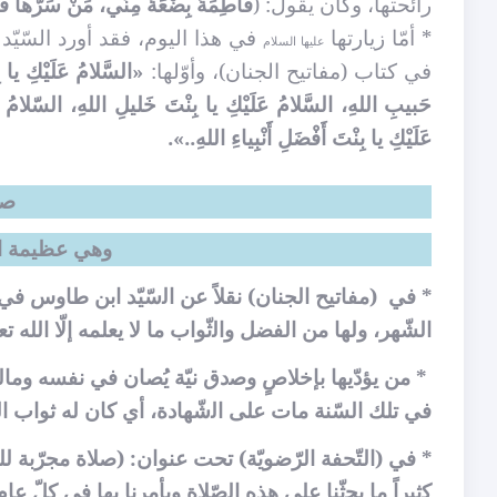
رائحتها، وكان يقول: (
فاطِمَةُ بِضْعَةٌ مِنّي،
مَنْ سَرّها فَق
* أمّا زيارتها
في هذا اليوم، فقد أورد السّي
عليها السلام
في كتاب (مفاتيح الجنان)، وأوّلها:
«
السَّلامُ عَلَيْكِ يا 
حَبيبِ اللهِ، السَّلامُ عَلَيْكِ يا بِنْتَ خَليلِ اللهِ، السّلامُ عَ
عَلَيْكِ يا بِنْتَ أَفْضَلِ أَنْبِياءِ اللهِ..».
صل
وهي عظيمة ال
* في
(ﻣﻔﺎﺗﻴﺢ ﺍﻟﺠﻨﺎﻥ) نقلاً عن ﺍﻟسّيّد ابن طاﻭﺱ ﻓ
الشّهر، ﻭﻟﻬﺎ من الفضل ﻭﺍﻟثّواب ﻣﺎ ﻻ‌ ﻳﻌﻠﻤﻪ إلّا الله تع
* من يؤدّﻳﻬﺎ ﺑﺈﺧﻼ‌ﺹٍ ﻭﺻدﻕ نيّة يُصاﻥ ﻓﻲ ﻧﻔﺴﻪ ﻭﻣﺎﻟﻪ
ﻓﻲ تلك ﺍلسّنة ﻣﺎﺕ ﻋﻠﻰ ﺍﻟشّهاﺩﺓ، ﺃﻱ ﻛﺎﻥ له ثواب ﺍﻟ
* ﻓﻲ (التّحفة ﺍلرّضويّة) تحت عنواﻥ: (ﺻﻼ‌ﺓ مجرّبة للحفظ
ﻛثيراً ﻣﺎ ﻳﺤثّنا ﻋﻠﻰ هذه ﺍﻟصّلا‌ﺓ ﻭيأمرﻧﺎ ﺑﻬﺎ ﻓﻲ كلّ ﻋ