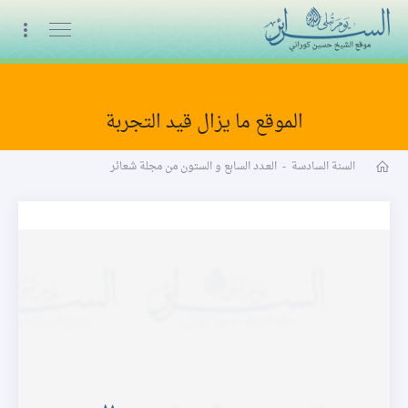
البث المباشر
الموقع ما يزال قيد التجربة
مجلة شعائر word
السنة السادسة
-
العـدد السابع و الستون من مجلة شعائر