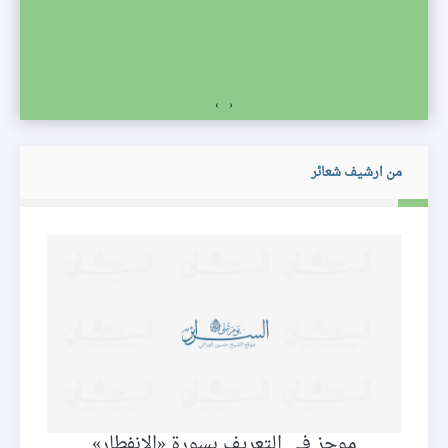
›
‹
من ارشيف شعائر
موجز في التعريف بسورة «الانفطار»