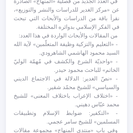
في العدد الجديد من فصليّة «المنهاج» الصادرة
عن «مركز الغدير للدراسات والنشر والتوزيع»،
نقرأ باقة من الدراسات والأبحاث التي تبحث
في الفكر الإسلامي بدوائره المختلفة.
من المقالات والأبحاث الواردة في هذا العدد:
- «التعليم والتزكية وظيفة المتعلّمين» لآية الله
السيد محمود الهاشمي الشاهرودي.
- «واحديّة الشرع والكشف في مُهمّة الوليّ
الخاتم» للباحث محمود حيدر.
- «نصّ الغدير: الدلالة في الاجتماع الديني
والسياسي» للشيخ محمّد شقير.
- «اختلاف الإعراب باختلاف المعنى» للشيخ
محمد عبّاس دهيني.
- «التكفير: ضوابط الإسلام وتطبيقات
المسلمين» للشيخ سامر عجمي.
وفي باب «منتدى المنهاج» مجموعة مقالات