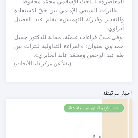
المعاصرة» للباحث الإسلامي محمّد محفوظ.
- «التراث الشيعي الإمامي بين حقّ الاستفادة
والتقدير وقدريّة التهميش» بقلم عبد الفضيل
أدراوي.
وفي ملفّ قراءات علميّة، مقالة للدكتور جميل
حمداوي بعنوان: «القراءة التداولية للتراث بين
طه عبد الرحمن ومحمّد عابد الجابري».
(نقلاً عن مركز دلتا للأبحاث)
اخبار مرتبطة
العـدد السابع و الستون من مجلة شعائر