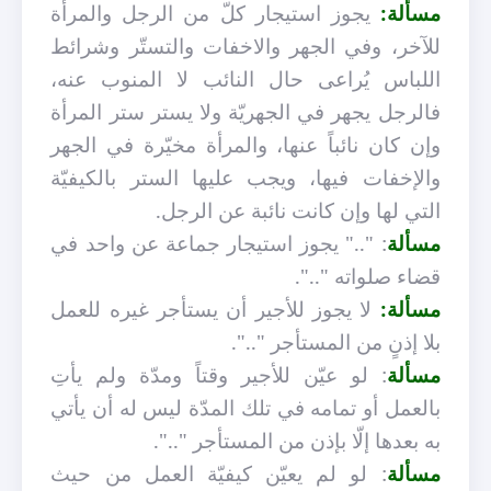
مسألة:
يجوز استيجار كلّ من الرجل والمرأة
للآخر، وفي الجهر والاخفات والتستّر وشرائط
اللباس يُراعى حال النائب لا المنوب عنه،
فالرجل يجهر في الجهريّة ولا يستر ستر المرأة
وإن كان نائباً عنها، والمرأة مخيّرة في الجهر
والإخفات فيها، ويجب عليها الستر بالكيفيّة
التي لها وإن كانت نائبة عن الرجل.
مسألة
: ".." يجوز استيجار جماعة عن واحد في
قضاء صلواته "..".
مسألة:
لا يجوز للأجير أن يستأجر غيره للعمل
بلا إذنٍ من المستأجر "..".
مسألة
: لو عيّن للأجير وقتاً ومدّة ولم يأتِ
بالعمل أو تمامه في تلك المدّة ليس له أن يأتي
به بعدها إلّا بإذن من المستأجر "..".
مسألة
: لو لم يعيّن كيفيّة العمل من حيث