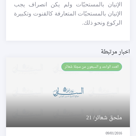
الإتيان بالمستحبّات ولم يكن انصراف يجب
الإتيان بالمستحبّات المتعارفة كالقنوت وتكبيرة
الركوع ونحو ذلك.
اخبار مرتبطة
العـدد الواحد و السبعون من مجلة شعائر
ملحق شعائر/ 21
09/01/2016