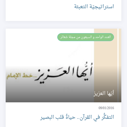
استراتيجيّة التعبئة
العـدد الواحد و السبعون من مجلة شعائر
أيّها العزيز
09/01/2016
التفكُّر في القرآن.. حياةُ قلب البصير