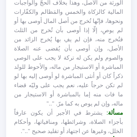
الورثة من الأصل، وهذا بخلاف الحجّ والواجبات
المالية كالزكاة والخمس والمَظالم والكفّارات
ونحوها، فإنّها تُخرج من أصل المال أوصى بها أو
لم يوصِ، إلّا إذا أوصى بأن تُخرج من الثلث
فتُخرج منه، فإن لم يفِ بها يُخرج الزائد من
الأصل، وإن أوصى بأن يُقضى عنه الصلاة
والصوم ولم يكن له تركة لا يجب على الوصي
المباشرة أو الاستيجار من ماله، والأحوط للولد
ذكراً كان أو أنثى المباشرة لو أوصى إليه بها لو
لم تكن حرجاً عليه، نعم يجب على وليّه قضاء
ما فات منه إما بالمباشرة أو الاستيجار من
ماله، وإن لم يوص به كما مرّ. ".."
مسألة
:
يشترط في الأجير أن يكون عارفاً
بأجزاء الصلاة، وشرائطها، ومنافياتها، وأحكام
الخلل، وغيرها عن اجتهاد أو تقليد صحيح "..".