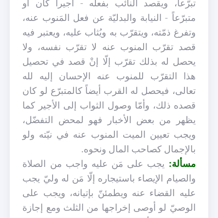
تبرّعاً، ويقصد النائب بفعله - أجيراً كان أو
متبرّعاً - النيابة والبدليّة عن فعل المَنوب عنه،
وتفرغ ذمّته، ويتقرّب به ويُثاب عليه، ويعتبر فيه
قصد تقرّب المنوب عنه لا تقرّب نفسه، ولا
يحصل له بذلك تقرّب إلّا إنْ قصد في تحصيل
هذا التقرّب للمنوب عنه الإحسان إليه لله
تعالى، فيحصل له القرب أيضاً كالمتبرّع لو كان
قصده ذلك، وأمّا وصول الثواب إلى الأجير كما
يظهر من بعض الأخبار فهو لمحض التفضّل،
ويجب تعيين الميت المنوب عنه في نيّته ولو
بالإجمال كصاحب المال ونحوه.
مسألة:
يجب على مَن عليه واجب من الصلاة
والصيام الإيصاء باستيجاره إلّا مَن له وليّ يجب
عليه القضاء عنه ويطمئنّ بإتيانه، ويجب على
الوصيّ لو أوصى إخراجها من الثلث ومع إجازة