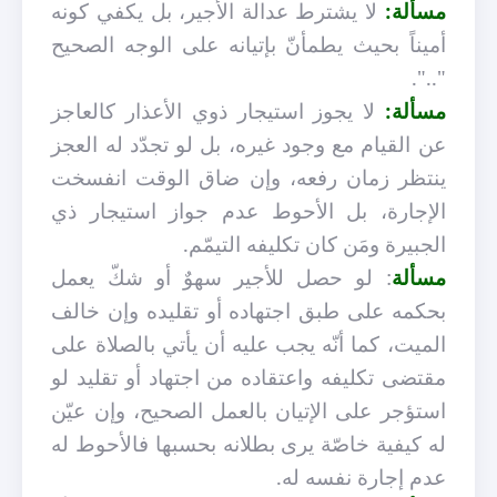
مسألة:
لا يشترط عدالة الأجير، بل يكفي كونه
أميناً بحيث يطمأنّ بإتيانه على الوجه الصحيح
"..".
مسألة:
لا يجوز استيجار ذوي الأعذار كالعاجز
عن القيام مع وجود غيره، بل لو تجدّد له العجز
ينتظر زمان رفعه، وإن ضاق الوقت انفسخت
الإجارة، بل الأحوط عدم جواز استيجار ذي
الجبيرة ومَن كان تكليفه التيمّم.
مسألة
: لو حصل للأجير سهوٌ أو شكّ يعمل
بحكمه على طبق اجتهاده أو تقليده وإن خالف
الميت، كما أنّه يجب عليه أن يأتي بالصلاة على
مقتضى تكليفه واعتقاده من اجتهاد أو تقليد لو
استؤجر على الإتيان بالعمل الصحيح، وإن عيّن
له كيفية خاصّة يرى بطلانه بحسبها فالأحوط له
عدم إجارة نفسه له.