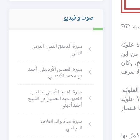
صوت و فيديو
ذكر العلّامة طيّب الله رَمْسَه في كتابه المذكور (أي العلامة الحلّي، الحسن بن يوسف بن المطهّر المتوفّى سنة 762
 علويّة
سيرة المحقق القمي- الدرس
الثاني
 من ابن
خ، وكان
سيرة المقدس الأردبيلي. أحمد
ولا تعرف
بن محمد الأردبيلي
لعلويّة،
سيرة الشيخ الأميني. صاحب
الغدير. عبد الحسين بن الشيخ
 علويّة
أحمد أميني
 فننحاز
سيرة حياة والد العلامة
المجلسي
مرّ بها