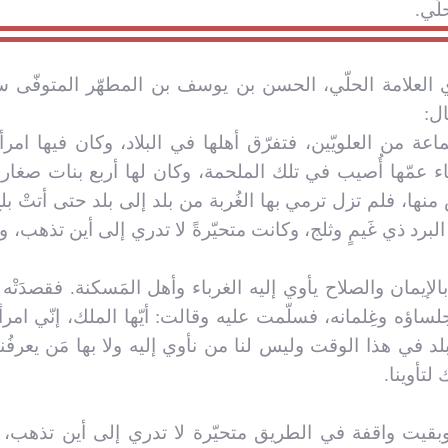
لّي.
ل:
 من العلويّين، فتفرّق أهلها في البلاد، وكان فيها امرأة
اء عمّها أُصيب في تلك الملحمة، وكان لها أربع بنات صغار
منها، فلم تزل ترمي بها الغُربة من بلد إلى بلد حتى أتتْ بل
البرد ذي غَيمٍ وثلج، وكانت متحيّرةً لا تدري إلى أين تذهب، 
بالإيمان والصلاح يأوي إليه الغرباء وأهل المَسكنة. فقصدَتْه ا
ساؤه وغِلمانه، فسلّمت عليه وقالت: أيّها الملك، إنّي امرأةٌ
لد في هذا الوقت وليس لنا من نأوي إليه ولا بها مَن يعرفُنا
لتأوينا.
قيت واقفة في الطريق متحيّرة لا تدري إلى أين تذهب، ف