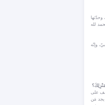
وحدّثها
حمد لله
، وإنّه
َنْزِلِكَ؟
سّف على
يجد مَن