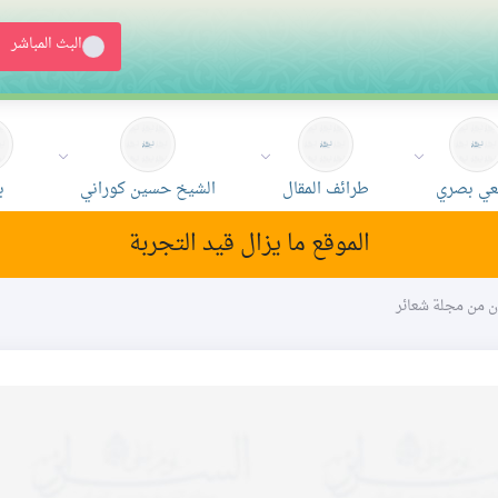
البث المباشر
ي بصري
طرائف المقال
الشيخ حسين كوراني
ب
الموقع ما يزال قيد التجربة
ون من مجلة شعائر