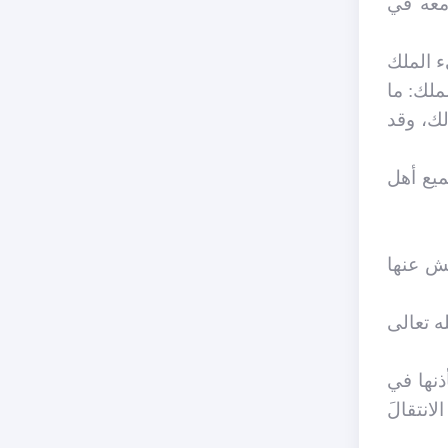
 معه في
ء الملك
ملك: ما
لك، وقد
ميع أهل
يش عنها
ه تعالى
ذنها في
انتقالَ