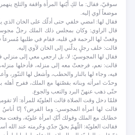
سوقيّ، فقال: ما لكِ أيّتها المرأة واقفة والثلج ين
موضعاً آوي إليه.
فقال لها: امضي خلفي حتى أدلّك على الخان الذي يأو
قال الراوي: وكان بمجلس ذلك الملك رجلٌ مجوسيٌّ، 
وقعتْ لها الرحمة في قلبه، فقام في طلبها مُسرعاً فل
قالت: خلف رجلٍ يدلّني إلى الخان لآوي إليه.
فقال لها المجوسيّ: لا، بل ارجعي معي إلى منزلي فأوي
قالت: نعم، فرجعتْ معه إلى منزله، فأدخلها منزله، 
فيه، وجاء لها بالنار والحطب، وأشعل لها التنّور، وأع
وحدّث امرأته وبناته بقصّتها مع الملك، ففرح أهله به
حتّى ذهب عنهنّ البرد والتعب والجوع.
فلمّا دخل وقت الصلاة قالت العلويّة للمرأة: ألا تقو
قالت لها امرأة المجوسي: وما الفرض؟ إنّا أناسٌ
خطابك مع الملك وقولك أنّكِ امرأة علويّة، وقعت محبّ
فقالت العلويّة: اللّهمّ بحقّ جدّي وحُرمته عند الله أ