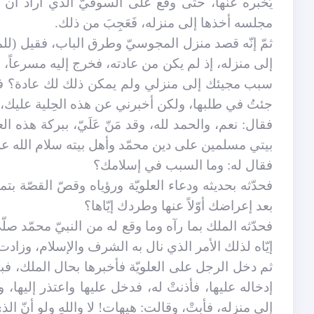
يُخبره عنها، حتّى وقع على السوقيّ الذي أراد أن
مجلسه أخذها إلى منزله، فَعَجِبَ من ذلك.
ثمّ إنّه قصد منزل المجوسيّ وطرق الباب، فقيل (لل
إلى منزله، إذ لم يكن من عادته، فخرج إليه مسرعاً، ف
سبب مجيئك إلى منزلي ولم يمكن ذلك لك عادة؟ فقال:
جئتُ في طلبها، ولكن أخبرني عن هذه الحِلية عليك،
فقال: نعم، والحمد لله، وقد مَنّ عَلَيّ، ببركة هذه ا
بيتي مسلمين على دين محمّد وأهل بيته سلام الله عل
فقال له: وما السبب في إسلامك؟
فحدّثه بحديثه ودعاء العلويّة ورؤياه وقصّ القصّة ب
بعد إعراضك أوّلاً عنها وطردك إيّاها؟
فحدّثه الملك بما رآه وما وقع له من النبيّ محمّد صلّ
إيّاه لذلك الأمر الذي نال به الشرف والإسلام، وزادت 
ثم دخل الرجل على العلويّة فأخبرها بحال الملك، فبك
إدخاله عليها، فأذنتْ له، فدخل عليها واعتذر إليها، و
إلى منزله، فأبتْ، وقالت: هيهات! لا واللهِ ولو أنّ الذي