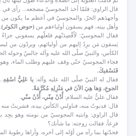
ثمّ قامت العلويّة إلى الصلاة والدعاء طول ليلها بأن
قال الراوي: فلمّا أخذ المجوسيّ مضجعه... رأى في 
وأجهدَهم الحرّ، والمجوسيّ في أعظم ما يكون من ذلك،
وأهل بيته، فهم يسقون أولياءهم من
(حوض الكوثر)
.
فقال المجوسيّ: لَأَقْصِدَنّهم فلعلّهم يسقوني جزاءً
يَسقون مَن يرِدُ إليهم من أوليائهم، ويردّون من ل
الكأس، والنبيّ صلّى الله عليه وآله جالسٌ وحوله ال
فجاء المجوسي
حتّى وقف عليهم وطلب الماء، وهو ب
فَنَسْقيكَ.
فقال له النبيّ صلّى الله عليه وآله:
يا عَلِيُّ اسْقِهِ
..
الجوعِ، وَها هِيَ الآنَ في مَنْزِلِهِ مُكَرَّمَةً.
فقال عليٌّ عليه السلام:
أُدْنُ مِنّي، أُدْنُ منّي
.
قال: فدنوتُ منه، فناولني الكأسَ بيده، فشربتُ منه شرب
قال الراوي: وانتبه المجوسيّ من نومته وهو يجِد بر
فزِعاً، فقالت زوجته: ما شأنك؟
فحدّثها بما رآه من أوّله إلى آخره، وأراها رطوبةَ الم