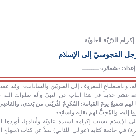
كرام الذرّيّة العلويّة
رجل المَجوسيّ إلى الإسلام
 إعداد: «شعائر» ـــــــــ
الفَيْضُ الكاشانيّ
مؤهّلات 
آله، و«اصطناع المعروف إلى العلويّين والسادات»، وقد عقد ا
ة عشر حديثاً في هذا الباب عن النبيّ وآله صلوات الله ع
العـدد التاسع و الثلاثون
العـد
من مجلة شعائر
م
ا لهم شفيعٌ يومَ القيامة: المُكرِمُ لذُريّتي من بَعدي، والقاضِي
ليه، والمُحِبُّ لهم بقلبِه ولسانِه».
الإسلام بسبب إكرامه لسيدة علويّة وأيتامها، أوردها ال
ابن أبي جمهور الأحسائي (ت: 880 للهجرة) في خاتمة كتابه (عوالي اللئالي) نقلاً عن كتاب (منهاج