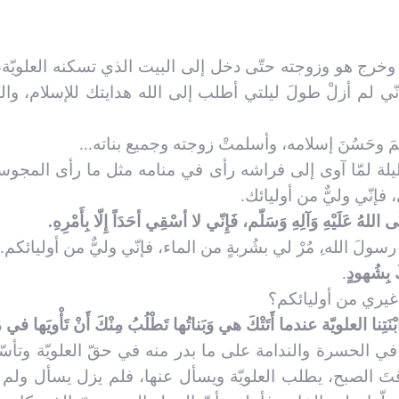
رج هو وزوجته حتّى دخل إلى البيت الذي تسكنه العلويّة، 
ي لم أزلْ طولَ ليلتي أطلب إلى الله هدايتك للإسلام، وال
 وحَسُنَ إسلامه، وأسلمتْ زوجته وجميع بناته...
لليلة لمّا آوى إلى فراشه رأى في منامه مثل ما رأى المجوسيّ
فإنّي وليٌّ من أوليائك.
لهُ عَلَيْهِ وَآلِهِ وَسَلّم، فَإِنّي لا أسْقِي أحَدَاً إِلّا بِأَمْرِهِ.
لَ الله،ِ مُرْ لي بشُربةٍ من الماء، فإنّي وليٌّ من أوليائكم.
َ بِشُهودٍ
.
غيري من أوليائكم؟
ْنَتِنا العلويّة عندما أَتَتْكَ هي وَبَناتُها تَطْلُبُ مِنْكَ أَنْ تَأْويَها في م
عَ في الحسرة والندامة على ما بدر منه في حقّ العلويّة وتأ
وقتَ الصبح، يطلب العلويّة ويسأل عنها، فلم يزل يسأل ولم 