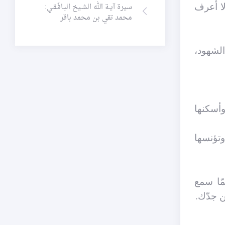
سيرة آيـة الله الشـيخ البـافَـقـي:
لا أعرف
محمد تقي بن محمد باقر
الشهود،
وأسكنها
وتؤنسها
ّا سمع
ن جدّك.