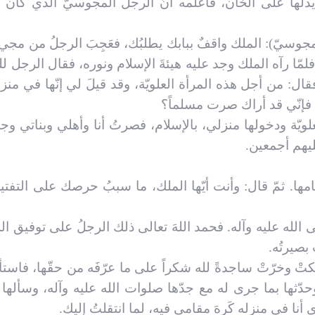
 يدلّها على الخان، فأعلمه أنّ الرجل المجوسيّ الذي كان
مجوسيّ): الملك واقف
ببابك يطلبُك، فعَجِبَ الرجلُ من مجي
لمّا رآه الملك وجد عليه هيئةَ الإسلام ونوره، فقال الرجل لل
 من أجل هذه المرأة العلويّة، وقد قيلَ لي إنّها في منز
 فإنّي قد أراك صرت مسلماً؟
لعلويّة ودخولها منزلي، بالإسلام، فصرتُ أنا وأهلي وبناتي وج
يهم أجمعين.
تمامها. ثمّ قال: وأنت أيّها الملك، ما سببُ حرصك على التفت
ى الله عليه وآله. فحمد اللهَ تعالى ذلك الرجلُ على توفيق الل
بصيرتُه.
تْ وخرّتْ ساجدةً لله شكراً على ما عرّفَه من حقّها، فاستأ
حدّثها بما جرى له مع جدّها صلوات الله عليه وآله، وسألها ال
 أنا في منزله كَرِهَ مقامي فيه، لما انتقلتُ إليك.