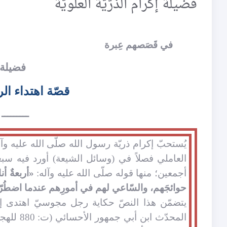
فضيلة إكرام الذرّيّة العلويّة
في قَصَصهم عِبرة
فضيلة إ
قصّة اهتداء ال
ـــــــــ
يُستحبّ إكرام ذريّة رسول الله صلّى الله عليه و
العاملي فصلاً في (وسائل الشيعة) أورد فيه سبع
أجمعين؛ منها قوله صلّى الله عليه وآله:
«أربعةٌ أن
حوائجَهم، والسّاعي لهم في أمورِهم عندما اضطُرّوا إ
يتضمّن هذا النصّ حكاية رجل مجوسيّ اهتدى إلى 
المحدّث 