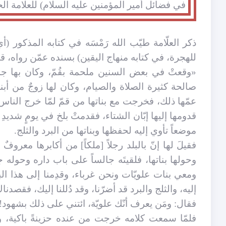
في
فضائل
أمير المؤمنين عليه السلام) للعلامة الح
للهجرة، في كتابه منهاج اليقين) بسنده عمّن رواه، قا
«وقعتْ في بعض السنين ملحمة بقُمّ، وكان بها جماعة
صالحة كثيرة الصلاة والصيام، وكان لها زوجٌ من أبن
عمّها ذلك، فخرجت مع بناتها من قمّ لمّا خرج الناس 
قدومها إليها إبّان الشتاء، فقدمتْ بلخ في يومٍ شديدِ 
موضعاً تأوي إليه لحفظها وبناتها من البرد والثلج.
فقيلَ لها إنّ بالبلد رجلاً [ملكاً] من أكابرها معروفٌ 
وحولها بناتها، فلقيتَه جالساً على باب داره وحوله جل
ومعي بنات علويّات ونحن غرباء، وقدِمنا إلى هذا الب
إليه، والثلج والبرد قد أضرّنا، وقد دُللنا إليك، فقصدناك 
فقال: ومَن يعرف أنّك علويّة، ائتني على ذلك بشهود!
فلمّا سمعت كلامه خرجت من عنده حزينةً باكية، وب