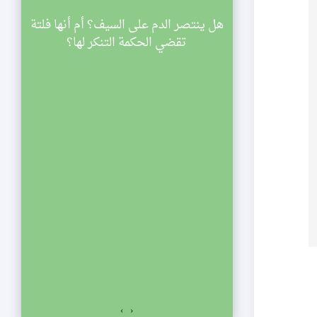
سينية الصديقة
هل ينتصر الدم على السيف؟ أم أنها فلتة
ي
اركة في مجالس
تقضي الحكمة التنكر لها؟
ليالي شهر رمضان لعام 1433 هجرية. تبدأ
والنصف مساء
الي الإحياء
لفجر. نلتمس
صديقة الكبرى عليها
السلام للمشاركة في مجالس ليالي شهر رمضان لعام 1433
اسعة والنصف مساء
ياء يستمر المجلس
ت المؤمنين.
›
‹