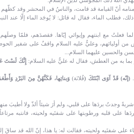
 يهدي الله ذلك المجوسيّ لدين الإسلام.
منامه أنّ القيامة قد قامت، والناسُ في المحشر وقد كظّهم
 فطلب الماء، فقال له قائل: لا يُوجَد الماء إلّا عند النبي
 لما فعلتُ مع ابنتهم وإيوائي إيّاها. فقصدَهم، فلمّا وصلَهم
يس من أوليائهم، وعليٌّ عليه السلام واقفٌ على شفير الحو
حسن والحسين عليهما السلام...
ما به من العطش، فقال له عليٌّ عليه السلام:
إِنَّكَ لَسْتَ ع
.
(إنّه) قَدْ آوَى ابْنَتَكَ (
فُلانَة)
وَبناتِها، فَكَنَّهُنَّ مِنَ البَرْدِ وَأَطْعَم
ةً وجدتُ بردَها على قلبي، ولم أرَ شيئاً ألذّ ولا أطيبَ منها
دَها على قلبه ورطوبتها على شفتَيه ولحيته، فانتبه مرتاع
اء على شفتَيه ولحيته، فقالت له: يا هذا، إنّ الله قد ساقَ إل