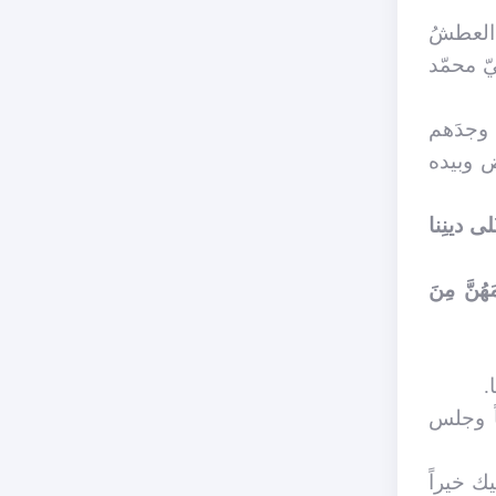
 العطشُ
ّ محمّد
 وجدَهم
ض وبيده
َلى دينِنا
َهُنَّ مِنَ
.
اً وجلس
يك خيراً