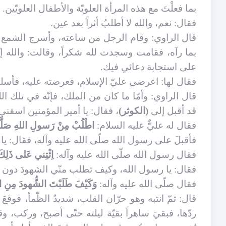
بما فعلْتَ مع هذه المرأة العلويّة والأطفال العلويّين.
فقال: نعم، والله لا أطلبُ أثراً بعد عين.
قال الراوي: وقام الرجل من ساعته، وأسرج الشمع وخ
بما رآه، فقامت وسجدت لله شكراً، وقالت: والله إنّ
على استجابة دعائي فيك.
فقال لها: اعرضي عليّ الإسلام، فعرضته عليه، فأسلمَ
قال الراوي: وأمّا ما كان من الملك، فإنّه في تلك ا
قد أقبل إلى
(الكوثر)
، فقال: يا أمير المؤمنين اسقني، 
فقال له عليٌّ عليه السلام:
اطْلُبْ مِنْ رَسولِ اللهِ صَلَّى ال
فأقبلَ على رسول الله صلّى الله عليه وآله، فقال: يا رسو
فقال رسول الله صلّى الله عليه وآله:
اِئْتِني عَلى ذَلِك
فقال: يا رسول الله، وكيف تطلب منّي الشهودَ دون 
فقال صلّى الله عليه وآله:
وَكَيْفَ طَلَبْتَ الشُّهودَ مِنِ اب
قال: ثمّ انتبه وهو حرّان القلب، شديدُ الظّمأ، فوق
ردّها، فبقيَ ساهراً بقيّة ليلته حتّى أصبح، وركب، 