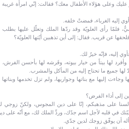
همر عليك وعلى هؤلاء الأطفال معك؟ فقالت: إنّي امرأة غريبة 
ي إليه الغرباء، فمضتْ خلفه.
فلمّا رأى العلويّة وقد ردّها الملك وتعلّل عليها بطلب 
حقها عن قريب. فقال: إلى أين تذهبين أيّتها العلويّة؟
 إليه، فإنّه خيرٌ لك.
وأفرد لها بيتاً من خيار بيوته، وفَرشه لها بأحسن الفرش، 
دّ لها جميع ما تحتاج إليه من المأكل والمشرب.
ا وجاءت إليها مع بناتها وجواريها، ولم تزل تخدمها وبناتها 
مين إلى أداء الفرض؟
 لسنا على مذهبكم، إنّا على دين المجوس، ولكنّ زوجي لم
تك في قلبه لأجل اسم جدّك، وردِّ الملك لك، مع أنّه على دي
سأله أن يوفّق زوجك لدين جدّي.