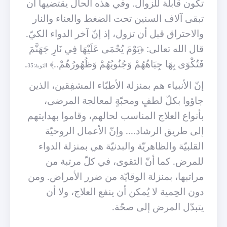
تكون قابلة للزوال. وفي هذه الحال يقتضيها أن
تبقى آلاف السنين تحت الضغط والعناء والنار
والاحتراق قبل أن تزول، إذ إنّ آخر الدواء الكيّ.
قال الله تعالى: ﴿يَوْمَ يُحْمَى عَلَيْهَا فِي نَارِ جَهَنَّمَ
فَتُكْوَى بِهَا جِبَاهُهُمْ وَجُنُوبُهُمْ وَظُهُورُهُمْ..﴾
.
التوبة:35
إنّ الأنبياء هم بمنزلة الأطبّاء المشفِقين، الذين
جاؤوا بكلّ لطفٍ ومحبّةٍ لمعالجة المرضى،
بأنواع العلاج المناسب لحالهم، وقاموا بهدايتهم
إلى طريق الرشاد.... وإنّ الأعمال الروحيّة
القلبيّة والظاهريّة والبدنيّة هي بمنزلة الدواء
للمرض. كما أنّ التقوى، في كلّ مرتبة من
مراتبها، بمنزلة الوقايّة من ضرر الأمراض. ومن
دون الحِمية لا يُمكن أن ينفع العلاج، ولا أن
يتبدّل المرض إلى صح
ة.