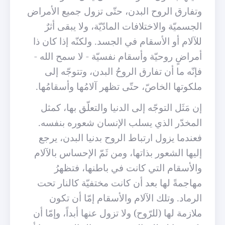
وتفارق الروح البدن، حتّى تزول جميع الأمراض
الجسميّة والاختلافات المادّيّة، ولا يبقى أثرٌ
للآلام أو الأسقام في الجسد. ولكنّه إذا كان ذا
أمراضٍ روحيّة وأسقام نفسيّة - لا سمح الله -
فإنّه ما أن تفارق الروحُ البدن، وتتوجّه إلى
ملكوتها الخاصّ، حتّى تظهر آلامُها وأسقامُها.
إن مَثَل التوجّه إلى الدنيا والتعلّق بها، كمثل
المخدّر الذي يسلب الإنسان شعوره بنفسه.
فعندما يزول ارتباط الروح بدنيا البدن، يرجع
إليها الشعور بذاتها، ومن ثَمّ الإحساس بالآلام
والأسقام التي كانت في باطنها، فتظهرُ
مهاجمةً لها بعد أن كانت مختفيّة كالنار تحت
الرماد. وتلك الآلام والأسقام إمّا أن تكون
ملازمة لها (للر
وح) ولا تزول عنها أبداً، وإمّا أن