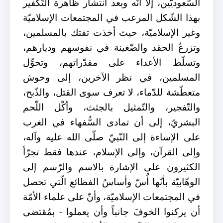
السّعوديَّين، إلّا أنّه وبعد انتشار ظاهرة التّكفير
بهذا الشّكل المرعب في المجتمعات الإسلاميّة
وغير الإسلاميّة، حيث أخذت تفتك بالمسلمين،
وتزرعُ الحقد والضّغينة في نفوسهم وديارهم،
وتسلّط الأعداء على مقدّراتهم، وتحوِّل
المسلمين، في نظر الآخرين، إلى وحوش
متعطّشة للدّماء، لا تعرف سوى القتل، والذّبح،
والتّفجير، والتّمثيل بالجثث، وأكْل اللّحم
البشريّ، إلى أن تمادى السُّفهاء في الغرب
على الإساءة إلى النّبيّ صلّى الله عليه وآله،
وإلى القرآن، وإلى الإسلام، عندها فقط تجرّأ
الكثيرون على الإشارة بالاسم والرّسم إلى
الوهّابيّة بأنّها أُسّ وأساسُ الفظائع الّتي تحصل
في المجتمعات الإسلاميّة، وأنّ على علماء الأمّة
أن يركنوا الخوفَ جانباً وأن يعملوا - بمُقتضى