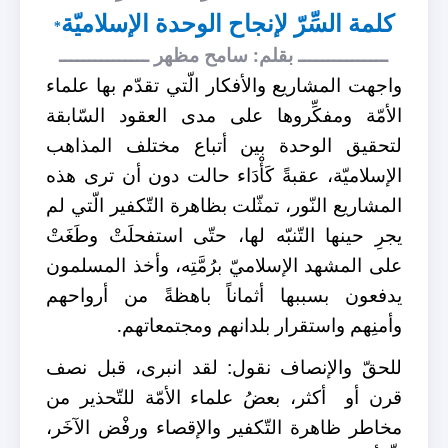
كلمة السِّرّ لإنجاح الوحدة الإسلاميّة
*
ـــــــــــــــ بقلم: سامح مظهر ـــــــــــــــ
واجهت المشاريع والأفكار الّتي تقدّم بها علماء
الأمّة ومفكِّروها على مدى العقود السّابقة
لتحقيق الوحدة بين أتباع مختلف المذاهب
الإسلاميّة، عقبةً كَأْدَاء حالت دون أن ترى هذه
المشاريع النّور، تمثّلت بظاهرة التّكفير الّتي لم
يجرِ حينها التّنبّه لها، حتّى استفحلَتْ وطَغَتْ
على المشهد الإسلاميّ برُمَّتِه، وأخذ المسلمون
يدفعون بسببها أثماناً باهظةً من أرواحهم
وأمنِهم واستقرار بلدانهم ومجتمعاتهم.
للحقّ والإنصاف نقول: لقد انبرى، قبل نصف
قرن أو أكثر، بعضُ علماء الأمّة للتّحذير من
مخاطر ظاهرة التّكفير والإقصاء ورفْض الآخَر،