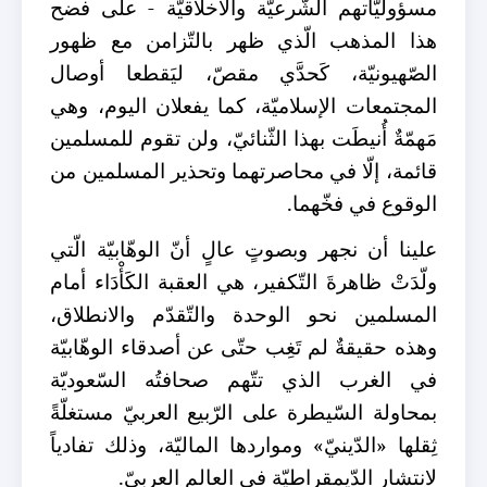
مسؤوليّاتهم الشّرعيّة والأخلاقيّة - على فضح
هذا المذهب الّذي ظهر بالتّزامن مع ظهور
الصّهيونيّة، كَحدَّي مقصّ، ليَقطعا أوصال
المجتمعات الإسلاميّة، كما يفعلان اليوم، وهي
مَهمّةٌ أُنيطَت بهذا الثّنائيّ، ولن تقوم للمسلمين
قائمة، إلّا في محاصرتهما وتحذير المسلمين من
الوقوع في فخّهما.
علينا أن نجهر وبصوتٍ عالٍ أنّ الوهّابيّة الّتي
ولّدَتْ ظاهرةَ التّكفير، هي العقبة الكَأْدَاء أمام
المسلمين نحو الوحدة والتّقدّم والانطلاق،
وهذه حقيقةٌ لم تَغِب حتّى عن أصدقاء الوهّابيّة
في الغرب الذي تتّهم صحافتُه السّعوديّة
بمحاولة السّيطرة على الرّبيع العربيّ مستغلّةً
ثِقلها «الدّينيّ» ومواردها الماليّة، وذلك تفادياً
لانتشار الدّيمقراطيّة في العالم العربيّ.