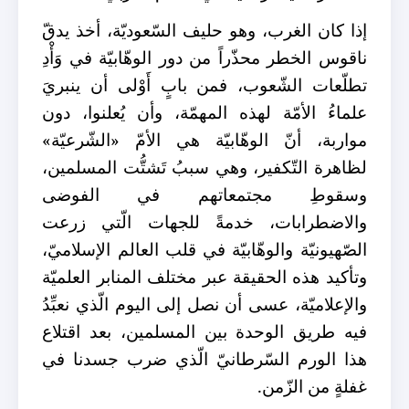
إذا كان الغرب، وهو حليف السّعوديّة، أخذ يدقّ
ناقوس الخطر محذّراً من دور الوهّابيّة في وَأْدِ
تطلّعات الشّعوب، فمن بابٍ أَوْلى أن ينبريَ
علماءُ الأمّة لهذه المهمّة، وأن يُعلنوا، دون
مواربة، أنّ الوهّابيّة هي الأمّ «الشّرعيّة»
لظاهرة التّكفير، وهي سببُ تَشتُّت المسلمين،
وسقوطِ مجتمعاتهم في الفوضى
والاضطرابات، خدمةً للجهات الّتي زرعت
الصّهيونيّة والوهّابيّة في قلب العالم الإسلاميّ،
وتأكيد هذه الحقيقة عبر مختلف المنابر العلميّة
والإعلاميّة، عسى أن نصل إلى اليوم الّذي نعبِّدُ
فيه طريق الوحدة بين المسلمين، بعد اقتلاع
هذا الورم السّرطانيّ الّذي ضرب جسدنا في
غفلةٍ من الزّمن.