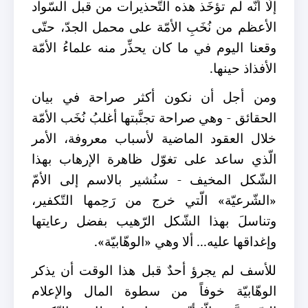
إلّا أنّه لم تؤخَذ هذه التّحذيرات من قبل السّواد
الأعظم من نُخَبِ الأمّة على محمل الجدّ، حتّى
وقعنا اليوم في ما كان يحذِّر منه علماءُ الأمّة
الأفذاذ حينها.
ومن أجل أن نكون أكثر صراحة في بيان
الحقائق - وهي صراحة تجنَّبتها أغلبُ نُخَب الأمّة
خلال العقود الماضية لأسباب معروفة، الأمر
الّذي ساعد على تغوّل ظاهرة الإرهاب بهذا
الشّكل المخيف - سنُشير بالاسم إلى الأمّ
«الشّرعيّة» الّتي خرج من رَحِمها التّكفير،
وتناسلَ بهذا الشّكل الرّهيب بفضل رعايتها
وإغداقها عليه... ألا وهي «الوهّابيّة».
للأسف لم يجرؤ أحدٌ قبل هذا الوقت أن يذكر
الوهّابيّة خوفاً من سطوة المال والإعلام