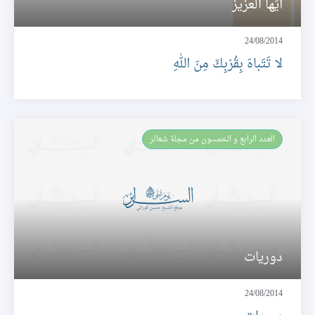
أيّها العزيز
24/08/2014
لا تَتَباهَ بِقُرْبِكَ مِنَ اللهِ
العـدد الرابع و الخمسون من مجلة شعائر
دوريات
24/08/2014