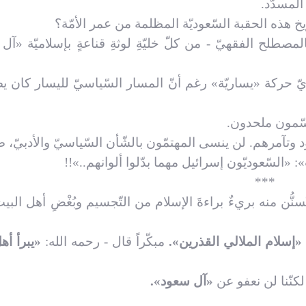
 المسدّد.
يخ هذه الحقبة السّعوديّة المظلمة من عمر الأمّة؟
لمصطلح الفقهيّ - من كلّ خليّةِ لوثةِ قناعةٍ بإسلاميّة «آل
ّ حركة «يساريّة» رغم أنّ المسار السّياسيّ لليسار كان 
جسّمون ملحدون.
 وتآمرهم. لن ينسى المهتمّون بالشّأن السّياسيّ والأدبيّ،
»: «السّعوديّون إسرائيل مهما بدّلوا ألوانهم..»!!
***
َّسنُّن منه بريءٌ براءةَ الإسلام من التّجسيم وبُغْضِ أهل الب
 «إسلام الملالي القذرين».
مبكّراً قال - رحمه الله:
«يبرأ أهل
لكنّنا لن نعفو عن
«آل سعود».