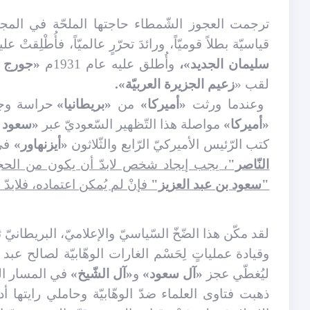
ترجمت العجوز الشّمطاء حاجتها الملحّة في المجال
قياسيّة بطلاً قوميّاً، ورائدَ تحرّرٍ عالميّاً، فأُطْلِقتْ 
سليمان الجديد»،
وأُطلق عليه عام 1931م
«جورج و
لقب «
زعيم الجزيرة العربيّة».
وعندما ورثت
«أميركا»
من
«بريطانيا»
حراسة وجهَ
«أميركا»
مواصلة هذا التّظهير السّعوديّ عبر
«سعود ب
كتب الرّئيس الأميركيّ الرّابع والثّلاثون
«أيزنهاور»
في 
النّاصر"
، يجب إيجاد شخص لابدّ أن يكون من الحجاز
"سعود بن عبد العزيز"
فإنْ لم يُمكن اعتماده، فلابد
لقد مكّن هذا الضّخّ السّياسيّ والإعلاميّ، البريطانيّ 
وقيادة عملياتٍ لِحَسْم الغارات الوهّابيّة لصالح ع
ليُغطّي عجز
«آل سعود»
و
«آل الشّيخ»
في المسار الع
ذهبت فتاوى العلماء ضدّ الوهّابيّة وحاملي رايتها أد