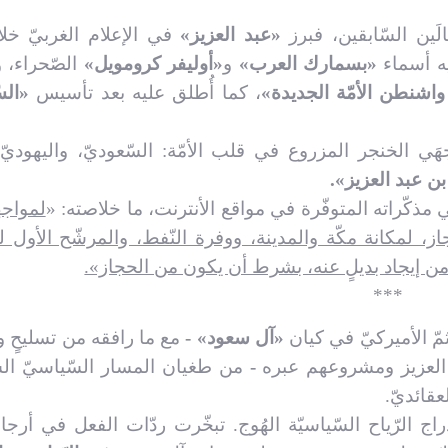
َين السّابقين، فبرز
«عبد العزيز»
في الإعلام الغربيّ خل
عليه أسماء
«بسمارك العرب»
و
«أوليفر كرومويل»
الصّحراء، و
اشنطن الأمّة الجديدة»
، كما أُطلق عليه بعد تأسيس
«الس
ي الخنجر المزروع في قلب الأمّة: السّعوديّ، واليهوديّ
ن عبد العزيز».
مذكّراته المتوفّرة في مواقع الأنترنت، ما خلاصته: «
لمواج
، لمكانة مكّة والمدينة، ووفرة النّفط، والمرشّح الأول 
ّ من إيجاد بديلٍ عنه، بشرط أن يكون من الحجاز».
***
ثمّ الأميركيّ في كيان
«آل سعود» -
مع ما رافقه من تسليحٍ 
بد العزيز ومشروعهم عبره
-
من طغيان المسار السّياسيّ الس
قائديّ.
راج الرّياح السّياسيّة الهُوج. تبخّرت ردّات الفعل في أرجاء