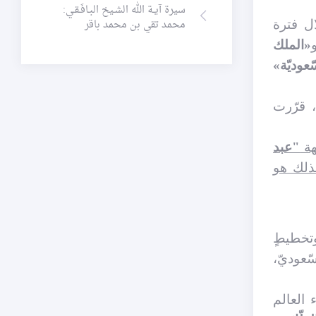
سيرة آيـة الله الشـيخ البـافَـقـي:
محمد تقي بن محمد باقر
ال فترة
«الملك
ّعوديّة»
، قرّرت
هة
"عبد
لذلك هو
وتخطيطٍ
ّعوديّ،
 العالم