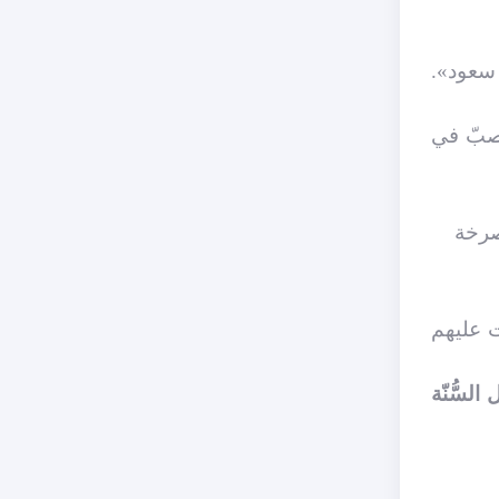
 سعود».
يصبّ في
 صرخة
يت عليهم
 السُّنّة