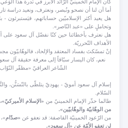
كان الإمام الخمينيّ الرّائد الأبرز في نُدرة هذا الوَعي
أما آن لنا أن نصحو ونُبصر، ونعترف، ونعيد دراسة تار
هل يعيد أكثر الإسلاميّين حساباتهم، فيَستبرئون - با
وتحاملٍ على «عبد النّاصر».
هل نعترف بأخطائنا حين كنّا نفضّل آل سعود على أي
الأهداف التّحرريّة.
إنْ تمسّكتَ بفساد المعتقد والإلحاد، فالوهّابيّون م
نعم، كان اليسار سبّاقاً إلى معرفة حقيقة آل سعود
الشّاعر العراقيّ «مظفّر النّوّاب
إسلام آل سعود أمويّ - يهوديّ يتلطّى بالتّسَنُّن، والت
السّلام.
طالما حذّر الإمام الخمينيّ من
«الإسلام الأميركيّ»،
من الوهّابيّة والوهّابيّين».
من الرّعود الخمينيّة القاصفة:
قد نعفو عن
«صدّام
»، 
لن تعفو الأمّة عن «آل سعود».