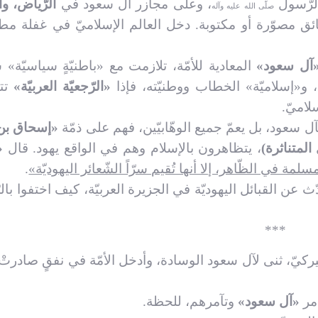
الرّسول
، وعلى مجازر آل سعود في
الرّياض، وا
صلّى الله عليه وآله
وثائق مصوّرة أو مكتوبة. دخل العالم الإسلاميّ في غفلة م
آل سعود»
المعادية للأمّة، تلازمت مع «باطنيّةٍ سياسيّة» س
دف، و«إسلاميّة» الخطاب ووطنيّته، فإذا
«الرّجعيّة العربيّة»
تت
لاميّ.
آل سعود، بل يعمّ جميع الوهّابيّين، فهم على ذمّة
«إسحاق بن
 المتناثرة)
، يتظاهرون بالإسلام وهم في الواقع يهود. قال
«
مة في الظّاهر، إلا أنها تُقيم سرّاً الشّعائر اليهوديّة»
.
ث عن القبائل اليهوديّة في الجزيرة العربيّة، كيف اختفوا بال
***
أميركيّ، ثنى لآل سعود الوسادة، وأدخل الأمّة في نفقٍ صادرتْ 
أمر
«آل سعود»
وتآمرهم، للحظة.