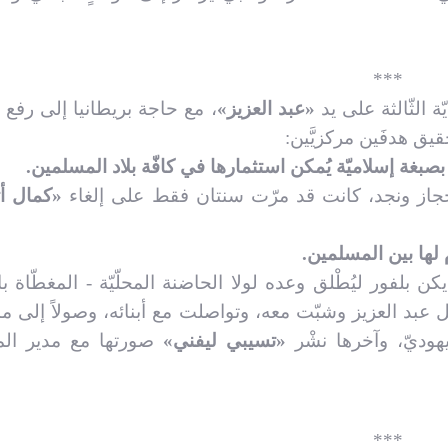
***
ّة الثّالثة على يد
«عبد العزيز»
، مع حاجة بريطانيا إلى رف
يق هدفَين مركزيَّين:
«كمال أت
بلفور ليُطْلق وعده لولا الحاضنة المحلّيّة - المغطّاة با
قبل عبد العزيز وشبّت معه، وتواصلت مع أبنائه، وصولاً إلى م
يهوديّ، وآخرها نشْر
«تسيبي ليفني»
صورتها مع مدير الم
***