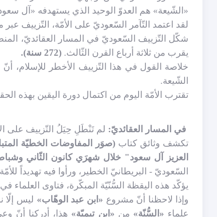
«الشّيعة» هم العدوّ الوحيد الذي يستهدفه «آل سعو
لقد اعتمد التّآمر السّعوديّ على الأمّة، التّزييف عبر
شكّل التّزييف السّعوديّ في المسار العقائديّ، المن
يقرب من ثلاثة أرباع القرن الثّالث.
(272 سنة).
خلاصة القول في هذا التّزييف الأخطر للإسلام، أنّ الوه
الشّيعة.
تقترب الأمّة اليوم من اكتمال دورة اليقين بهذه الحقيق
في المسار العقائديّ:
لم تَنْطَلِ حِيَلُ التّزييف على ال
تكشف وثائق كتاب
(صوَر المفاوضات الخطيّة المتباد
العزيز آل سعود"
خلال شهرَي كانون الثّاني وشباط لعا
السّعوديّ - البريطانيّ الخطير، ورأوا فيه تهديداً للأمّة
يؤكّد هذه اليقظة السُّنّيّة المبكّرة، فتاوى العلماء في 
وإذا لاحظنا أنّ مشروع
«ابن عبد الوهّاب»
ليس إلّا
علماء
«السُّنّة»
من
«ابن تيميّة»
هذا، أدركنا أنّ وعي