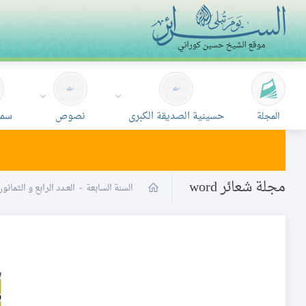
حسينية الصديقة الكبرى
نصوص
سمع
المجلة
مجلة شعائر word
السنة السابعة
-
العـدد الرابع و الثمان