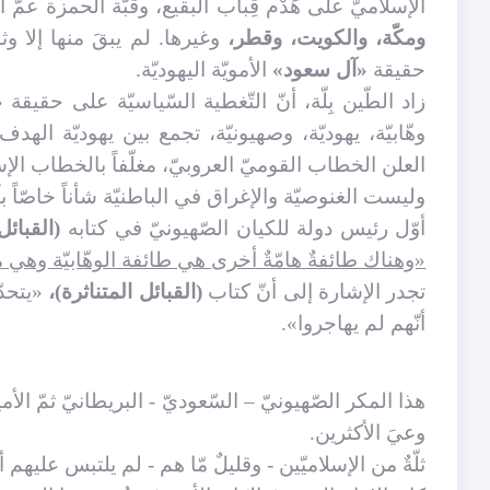
الإسلاميّ على هَدْم قِباب البقيع، وقبّة الحمزة عمّ 
ومكّة، والكويت، وقطر،
وغيرها. لم يبقَ منها إلا 
حقيقة
«آل سعود»
الأمويّة اليهوديّة.
زاد الطّين بِلّة، أنّ التّغطية السّياسيّة على حقيقة
«
وهّابيّة، يهوديّة، وصهيونيّة، تجمع بين يهوديّة اله
العلن الخطاب القوميّ العروبيّ، مغلّفاً بالخطاب الإس
وليست الغنوصيّة والإغراق في الباطنيّة شأناً خاصّاً ب
أوّل رئيس دولة للكيان الصّهيونيّ في كتابه
(القبائل
«وهناك طائفةٌ هامّةٌ أخرى هي طائفة الوهّابيّة وهي مسل
تجدر الإشارة إلى أنّ كتاب
(القبائل المتناثرة)،
«يتحدّ
أنّهم لم يهاجروا».
هذا المكر الصّهيونيّ – السّعوديّ - البريطانيّ ثمّ ال
وعيَ الأكثرين.
ثلّةٌ من الإسلاميّين - وقليلٌ مّا هم - لم يلتبس عليهم 