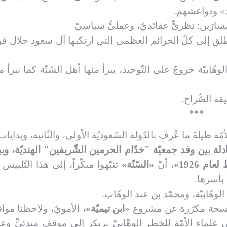
د» ودواعشهم.
 مسارَين: نظريٍّ عقائديّ، وعمليٍّ سياسيّ
طلق إلى كلّ الجرائم العظمى التي ارتكبها آل سعود خلال قرن
ّابيّة خروجٌ على التّوحيد، يبرأ منها أهل السّنّة كما نبرأ 
ة الصُّراح.
***
أمّة طيلةَ ما عُرف بالدّولة السّعوديّة الأولى، والثّانية، وبدايات ا
التَّغريب، العولمة، والإرهاب
لَوْلا الصّادِق.
الحَق
لة بين وفد جمعيّة "خدّام الحرمين الشّريفين" الهنديّة، وب
العـدد الثالث و العشرون
م 1926»
، أنّ
«السّنّة»
تنبّهوا مبكّراً، إلى هذا التّلبيس 
من مجلة شعائر
العـد
 بأسرها.
م
الوهّابيّة، ومحمّد بن عبد الوهّاب.
 نسخة مكرّرة عن مشروع
«ابن تيميّة»،
الأمويّ، ولاحظنا موا
 علماء الأمّة للخطر الوهّابيّ يرتكز إلى موقفٍ مبدئيٍّ وع