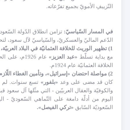
التّزييفِ الأمويّ بجميع تفرّعاته.
في المسار السّياسيّ:
تزامن انطلاق الدّولة السّعودي
الدّعم الماليّ والعسكريّ، والسّياسيّ لآل سعود، لتحق
1) تظهير الوريث للخلافة العثمانيّة في البلاد العربيّة، بصبغة إسلاميّة يُمكن استثمارها في كافّة بلاد المسلمين.
مع بداية تسلّط
«عبد العزيز»
عام 1926م، على الحجاز ونجد، كانت قد مرّت سنتان فقط على إلغاء
الخلافة العثمانيّة عام 1924م.
2) مواصلة احتضان «إسرائيل»، وتأمين الغطاء اللّازم لها بين المسلمين.
كان قد مضى على وعد
«بلفور»
تسع سنوات. لم يكن 
والكوفيّة والعقال العربيّين - التي مثّلها آل سعود 
اليوم من أدلّة دامغة على التّماهي السّعوديّ - ال
السّعوديّة السّابق
«تركي الفيصل».