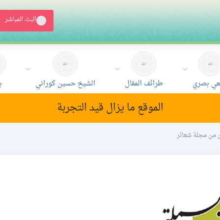
البث المباشر
ي بصري
طرائف المقال
الشيخ حسين كوراني
ب
الموقع ما يزال قيد التجربة
ون من مجلة شعائر