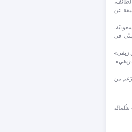
لطّائف،
طبقة عن
عوديّة،
بنّى في
 زيفي»
زيفي»
:
رّغم من
ظُلماتُه