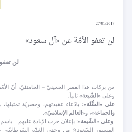
َر الإظلامَ
ألم يحن وقت الجد في مقاطعة البضائع
دَ الإمتناع
الأمريكية؟
27/01/2017
سلام على
أيــــــــــــــــ
0
لن تعفو الأمّة عن «آل سعود»
يستح
لن تعفو
من بركات هذا العصر الخمينيّ – الخامنئيّ، أنّ الأم
وعلى
«الشّيعة»
ثانياً.
على «السُّنّة»:
بادّعاء عقيدتهم، وحصريّة تمثيلها،
والجماعة»
، و
«العالم الإسلاميّ»
.
وعلى
«الشّيعة»
: بإعلان حرب الإبادة عليهم – باسم ا
المستور السّعوديّ من وجهَي الغدّة السّرطانيّة، 