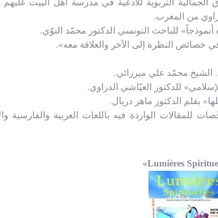
ق الجمالية التربوية للأدعية في مدرسة أهل البيت عليهم 
راوي من المغرب.
أنموذجاً» للباحث التونسي الدكتور محمّد النوّي.
في خصائص النظرة إلى الآخر والعلاقة معه».
 د. الشيخ محمّد علي ميرزائي.
لإسلامي» للدكتور العيّاشي الدراوي.
ّلها» بقلم الدكتور ماهر دربال.
صات للمقالات الواردة فيه باللغات العربية والفارسية والإ
»
Lumières Spiritue