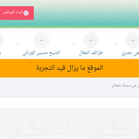
البث المباشر
ي بصري
طرائف المقال
الشيخ حسين كوراني
ب
الموقع ما يزال قيد التجربة
ون من مجلة شعائر