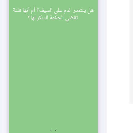
سينية الصديقة
هل ينتصر الدم على السيف؟ أم أنها فلتة
ي
اركة في مجالس
تقضي الحكمة التنكر لها؟
ليالي شهر رمضان لعام 1433 هجرية. تبدأ
والنصف مساء
الي الإحياء
لفجر. نلتمس
صديقة الكبرى عليها
السلام للمشاركة في مجالس ليالي شهر رمضان لعام 1433
اسعة والنصف مساء
ياء يستمر المجلس
ت المؤمنين.
›
‹