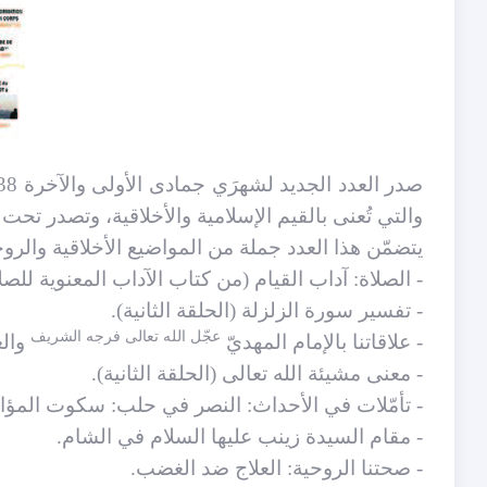
صدر العدد الجديد لشهرَي جمادى الأولى والآخرة 1438، من المجلة الالكترونية باللغة الفرنسية «
والتي
تُعنى بالقيم الإسلامية والأخلاقية، وتصدر ت
يتضمّن هذا العدد جملة من المواضيع الأخلاقية والروح
- الصلاة: آداب القيام (من كتاب الآداب المعنوية للصلا
- تفسير سورة الزلزلة (الحلقة الثانية).
عجّل الله تعالى فرجه الشريف
- علاقاتنا بالإمام المهديّ
والع
- معنى مشيئة الله تعالى (الحلقة الثانية).
- تأمّلات في الأحداث: النصر في حلب: سكوت المؤامر
- مقام السيدة زينب عليها السلام في الشام.
- صحتنا الروحية: العلاج ضد الغضب.