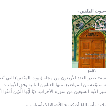
بيوت المتّقين»
ثقافة المقاومة الإسلاميّة
فـيكَ الخل
(40)
العـدد الخامس و الستون
العـد
دّسة» صدر العدد الأربعون من مجلة (بيوت المتّقين) التي تُع
من مجلة شعائر
م
متنوّعة من المواضيع، منها العناوين التالية وفق الأبواب:
 السبعين من سورة الأحزاب: ﴿يَا أَيُّهَا الَّذِينَ آَمَنُوا اتَّقُو
ام: «
أبى اللهُ أن يُجريَ الأشياءَ إلا بأسباب..».