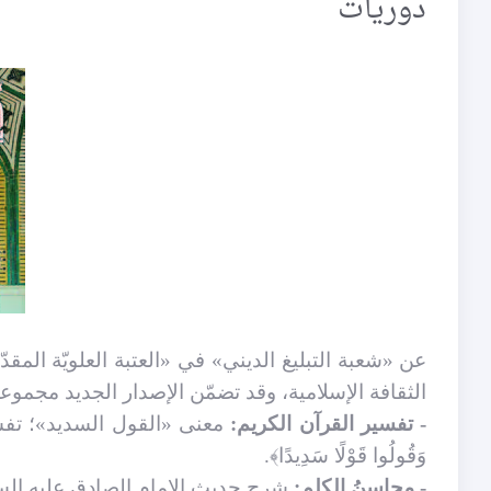
دوريات
«
عن «شعبة التبليغ الديني» في «العتبة العلويّة المق
الثقافة الإسلامية، وقد تضمّن الإصدار الجديد مجموعة 
- تفسير القرآن الكريم:
معنى «القول السديد»؛ تفسير الآية
وَقُولُوا قَوْلًا سَدِيدًا﴾.
- محاسن
الكلِم:
شرح حديث الإمام الصادق عليه السل