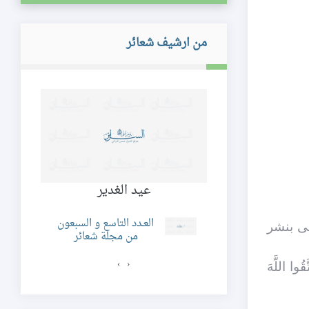
من ارشيف شعائر
اصُ عن الرَّدى
عيد الغدير
ثقا
د الحادي و الاربعون
العـدد التاسع و السبعون
نى بنشر
ن مجلة شعائر
من مجلة شعائر
›
‹
ا اللَّهَ