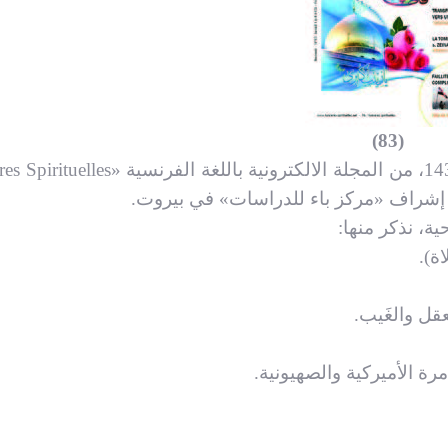
(83)
es Spirituelles
حت إشراف «مركز باء للدراسات» في بيروت.
ية، نذكر منها:
ة).
قل والغَيب.
ة الأميركية والصهيونية.