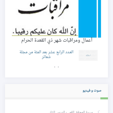
ين
أعمال ومراقبات شهر ذي القعدة الحرام
ة
العـدد الرابع عشر بعد المئة من مجلة
شعائر
›
‹
صوت و فيديو
سيرة المحقق القمي- الدرس الثاني