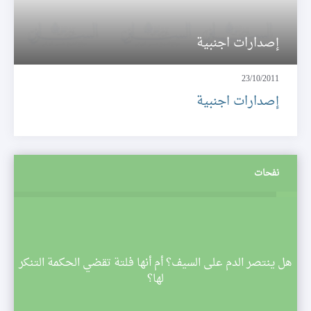
إصدارات اجنبية
23/10/2011
إصدارات اجنبية
نفحات
م
هل ينتصر الدم على السيف؟ أم أنها فلتة تقضي الحكمة التنكر
 تبدأ
لها؟