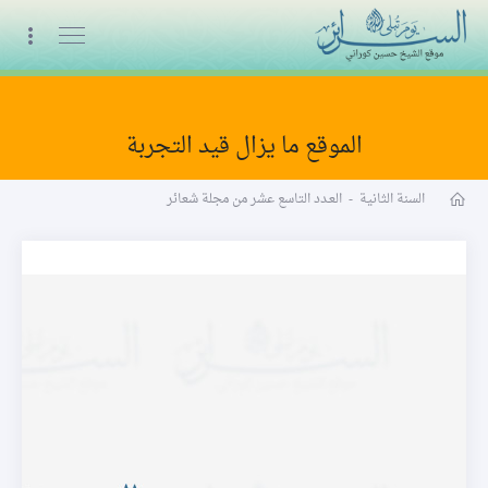
البث المباشر
الموقع ما يزال قيد التجربة
مجلة شعائر word
السنة الثانية
-
العـدد التاسع عشر من مجلة شعائر