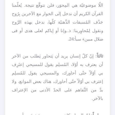
اللّا موضوعيّة هي المِحوَر، فلن نتوقَّع نتيجة. يُعلّمنا
القرآن الكريم أن ندخل إلى الحوار مع الآخرين بِرُوح
حَذْف المُسبقات الذِّهنيّة كلّها، ندخل بهذه الرَّوح
ونقول لِمُحاوِرينا: ﴿..وإنا أو إياكم لعلى هدى أو فى
ضلال مبين﴾ سبأ:24.
ثالثاً
: إنّ كلّ إنسان يريد أن يَتحاور يَطلب من الآخر
أن يعترف به أوّلا، المُسلِم يقول للمسيحي إعتَرِف
بي أوّلاً حتّى أحاورك، والمسيحي يقول للمُسلِم
إعترف بي أوّلاً حتّى أحاورك، هناك بعض الموانع، ولا
بدَّ من التَّفاهم على الحدّ الأدنى من الإعتراف
بالآخر.