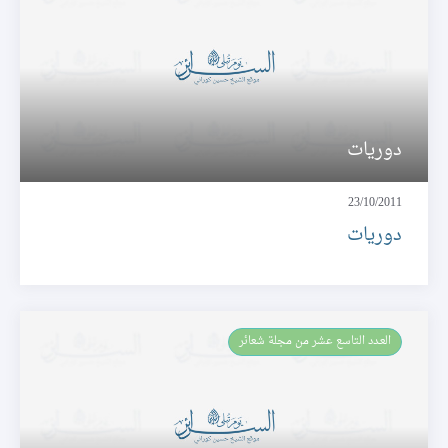
دوريات
23/10/2011
دوريات
العـدد التاسع عشر من مجلة شعائر