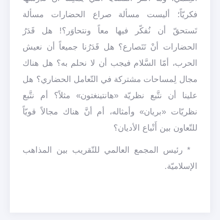
فكريّاً؛ أليست مسألة صراع الحضارات مسألة
تَستحقّ أن نُفكّر فيها معاً ونتحاوَر؟! هل قَدَرُ
الحضارات أنْ تَتَصارع؟ هل قَدَرُنا جميعاً أن نعيش
الحرب، أمّا السَّلام فيجب أن لا نحلم به؟ هل هناك
مجال لِمساحات مشتركة في التّعامل الحضاري؟ هل
علينا أن نتَّبع نظريّة «هانتينغتون» مثلاً؟ أم نتَّبع
نظريّات «بريان» وأمثاله، أم أنَّ هناك مجالاً قويّاً
للتّعاون بين أَتْباع الأديان؟
* رئيس المجمع العالمي للتّقريب بين المذاهب
الإسلاميّة.