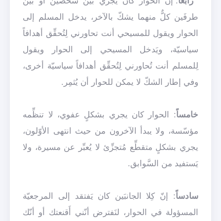
رابعاً
: إنّ الحوار كان يجري بين شخصَين أو بين
طرفَين كلٌّ منهما يشكّ بالآخر، يدخل المسلم إلى
الحوار ويقول للمسيحي أنت تحاورني لِتُحقِّق أهدافاً
سياسيّة، ويَدخل المسيحي إلى الحوار ويقول
لِلمسلم أنت تُحاورني لِتُحقِّق أهدافاً سياسيّة أخرى،
وفي إطار الشكّ لا يمكن للحوار أن يُثمِر.
خامساً
: الحوار كان يجري بشكلٍ عفوي، لا تنظِّمه
مؤسّسة، ولا يبدأ الآخرون من حيث انتهى الأوّلون،
يجري بشكلٍ متقطِّع مُتجزِّئ لا يُعبِّر عن مسيرة، ولا
يَستفيد من السَّوابق.
سادساً
: إنّ كِلا الجانبَين كان يَفتقد إلى المرجعيّة
المسؤولة في الحوار، لنَفترض أنّني أَقنعتك أو أنّك