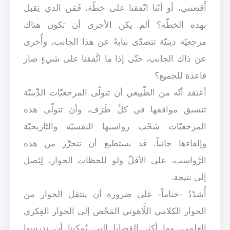
أَقنعتني، أو أنّنا اتّفقنا على خطّة، فَمَن الذي يَقبل
بهذه الخطّة؟ ألم يكن الأحرى أن تكون هناك
مرجعيّة دينيّة تتصدّى نيابةً عن هذا الجانب، وأُخرى
عن ذاك الجانب، حتّى إذا ما اتَّفقنا على شيءٍ صار
قاعدة للجميع؟
أعتقد أنّه من الطّبيعي أن تتولّى المرجعيّات الدِّينيّة
تنسيق مواقفها في كلِّ طَرَف، وأن تتولّى هذه
المرجعيّات سَحْب رواسبها النفسيّة والتّاريخيّة
وإلقاءها جانباً. قد نستطيع أن نتحرَّر من هذه
الرَّواسب، على الأقلّ ولو للحظات الحوار، لِنَصل
إلى نتيجة.
أُشدّدُ -ختاماً- على ضرورة أن ينتقل الحوار من
الحوار الكلامي اللَّاهوتي المَحْض إلى الحوار الفِكري
العِلمي، وما أكثر القضايا التي يُمكِننا أن ندرسها