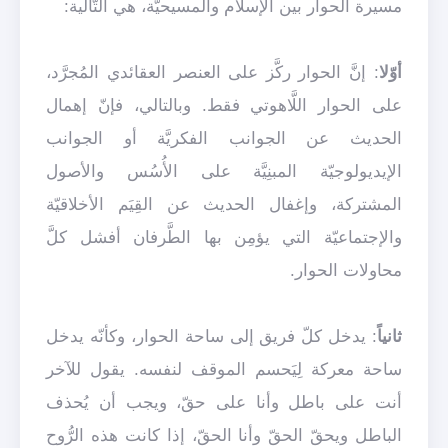
مسيرة الحوار بين الإسلام والمسيحيّة، هي التّالية:
أوّلا
: إنَّ الحوار ركَّز على العنصر العقائدي المُجرَّد،
على الحوار اللَّاهوتي فقط. وبالتالي، فإنّ إهمال
الحديث عن الجوانب الفكريَّة أو الجوانب
الإيديولوجيّة المبنِيَّة على الأُسُس والأصول
المشتركة، وإغفال الحديث عن القِيَم الأخلاقيّة
والإجتماعيّة التي يؤمِن بها الطَّرفان أفشل كلَّ
محاولات الحوار.
ثانياً
: يدخل كلّ فريق إلى ساحة الحوار، وكأنّه يدخل
ساحة معركة لِيَحسم الموقف لنفسه. يقول للآخر
أنت على باطل وأنا على حقّ، ويجب أن يُحذف
الباطل ويحقّ الحقّ وأنا الحقّ، إذا كانت هذه الرُّوح