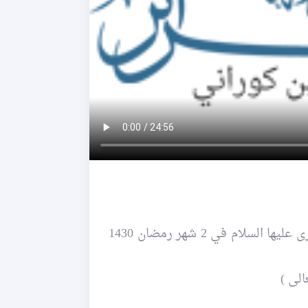
~ إحياء ليالي شهر رمضان في حسينية الصدّيقة الكبرى عليها السلام في 2 شهر رمضان 1430
لى )