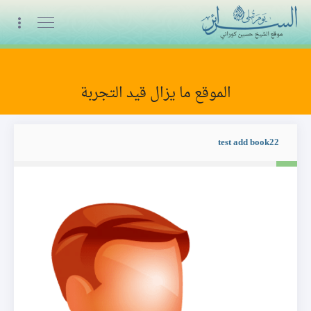
البث المباشر
الموقع ما يزال قيد التجربة
مكتبة الكتب : تأليف
test add book22