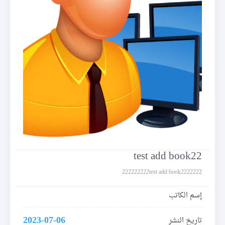
test add book22
222222222test add book2222222
إسم الكاتب
2023-07-06
تاريخ النشر