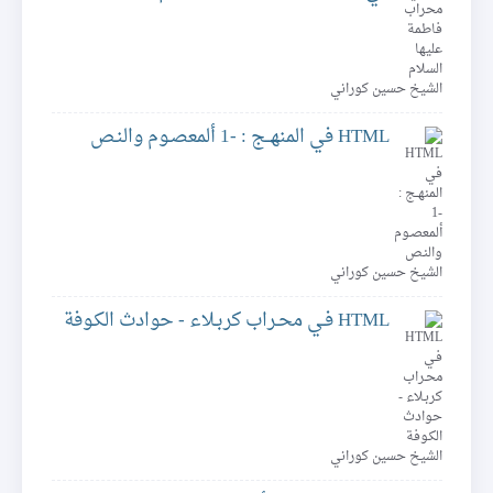
الشيخ حسين كوراني
HTML في المنهــج : -1 ألمعصـوم والنـص
الشيخ حسين كوراني
HTML فـي محـراب كربـلاء - حوادث الكـوفة
الشيخ حسين كوراني