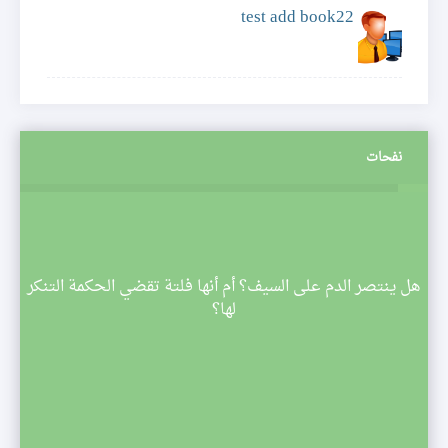
test add book22
نفحات
م
هل ينتصر الدم على السيف؟ أم أنها فلتة تقضي الحكمة التنكر
 تبدأ
لها؟