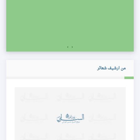
صف
›
‹
من ارشيف شعائر