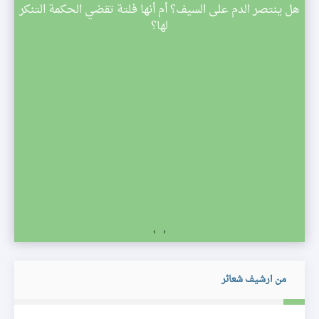
م
هل ينتصر الدم على السيف؟ أم أنها فلتة تقضي الحكمة التنكر
 تبدأ
لها؟
صف
›
‹
من ارشيف شعائر