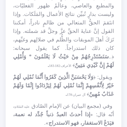
والمطيعِ والعاصي، وعالَمُ ظهور الفعليّات،
وليست بدارٍ تُبيِّن نتائج الأعمال والمَلَكات. وإذا
انتَقمَ الحقُّ المتعالي
من ظالمٍ نادراً، أمكننا
القول إنَّ عنايةَ الحقِّ عزَّ وجلَّ قد شملته. وإذا
تَرَكَ أهلَ الموبقات والظُّلم في ضلالِهم وغيِّهم،
كان ذلك استدراجاً. كما يقول سبحانه:
﴿..
سَنَسْتَدْرِجُهُمْ مِنْ حَيْثُ لَا يَعْلَمُونَ * وَأُمْلِي
لَهُمْ إِنَّ كَيْدِي مَتِينٌ
﴾
.
الأعراف:182-183
ويقول:
﴿
وَلَا يَحْسَبَنَّ الَّذِينَ كَفَرُوا أَنَّمَا نُمْلِي لَهُمْ
خَيْرٌ لِأَنْفُسِهِمْ إِنَّمَا نُمْلِي لَهُمْ لِيَزْدَادُوا إِثْمًا وَلَهُمْ
عَذَابٌ مُهِينٌ
﴾
.
آل عمران:178
وفي (مجمع البيان) عن الإمام الصّادق
،
عليه السّلام
أنّه قال: «
إذا أحدثَ العبدُ ذنباً جُدِّد له نعمة،
فيَدَعُ الاستغفار، فهو الاستدراج
».