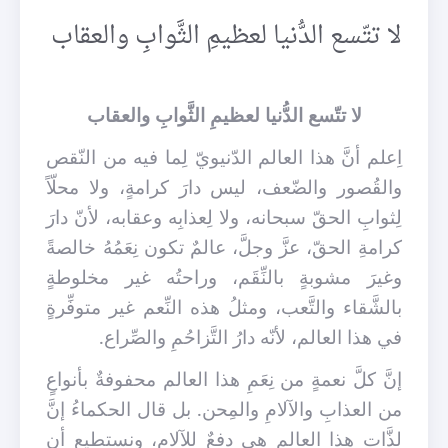
لا تتّسع الدُّنيا لعظيمِ الثَّوابِ والعقاب
لا تتّسع الدُّنيا لعظيمِ الثَّوابِ والعقاب
اِعلم أنَّ هذا العالم الدّنيويّ لِما فيه من النّقص
والقُصور والضّعف، ليس دارَ كرامةٍ، ولا محلّاً
لِثوابِ الحقّ سبحانه، ولا لِعذابِه وعقابه، لأنّ دارَ
كرامةِ الحقّ، عزَّ وجلَّ، عالمٌ تكون نِعَمُهُ خالصةً
وغيرَ مشوبةٍ بالنِّقَم، وراحتُه غير مخلوطةٍ
بالشَّقاء والتَّعب، ومثلُ هذه النِّعم غير متوفِّرةٍ
في هذا العالم، لأنّه دارُ التَّزاحُمِ والصِّراع.
إنَّ كلَّ نعمةٍ من نِعَمِ هذا العالم محفوفةٌ بأنواعٍ
من العذابِ والآلامِ والمِحن. بل قال الحكماءُ إنَّ
لذَّات هذا العالم هي دفعٌ للآلام، ونستطيع أن