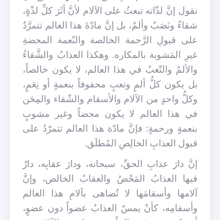
نقول إنَّ لذّاته تبعثُ على الآلام لأنَّ أثَرَ كلِّ لذّةٍ،
شقاءٌ ونَصَبٌ وألمٌ، بل إنَّ مادّةَ هذا العالم تتمرَّدُ
على قبولِ الرَّحمة الخالصة والنّعمة المحضة
غيرِ المَشوبة بالمكاره. وهكذا العذابُ والشَّقاءُ
والألمُ والتّعبُ في هذا العالم، لا يكون خالصاً،
بل يكون كلُّ ألمٍ وتعبٍ محفوفاً بنعمةٍ أو نِعَمٍ،
وكلُّ واحدٍ من الآلام والأسقام والشّقاء والمِحَن
في هذا العالم لا يكون محضاً وغير مشوبٍ
بنعمةٍ ورحمةٍ: فإنَّ مادّة هذا العالم تتمرّدُ على
قبول العذابِ الخالِصِ المُطلَق.
إنَّ دارَ عذابِ الحقِّ، سبحانه، ودارَ عقابِه، دارٌ
فيها العذابُ المَحْضُ والعقابُ الخالص، وإنَّ
آلامها وأسقامَها لا تُضاهى بآلامِ هذا العالم
وأسقامِه، كأنْ يمسّ العذابُ عضواً دون عضوٍ،