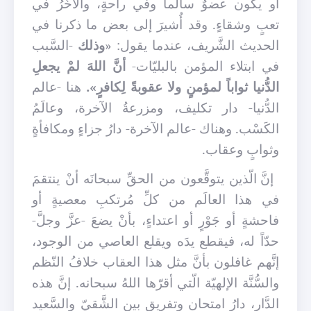
أو يكون عضوٌ سالماً وفي راحةٍ، والآخَرُ في
تعبٍ وشقاءٍ. وقد أُشيرَ إلى بعض ما ذكرنا في
الحديث الشَّريف، عندما يقول: «
وذلك
-السَّبب
في ابتلاء المؤمن بالبليّات-
أنَّ اللهَ لمْ يجعلِ
الدُّنيا ثواباً لمؤمنٍ ولا عقوبةً لِكافرٍ».
هنا -عالم
الدُّنيا- دار تكليف، ومزرعةُ الآخرة، وعالَمُ
الكَسْب. وهناك -عالم الآخرة- دارُ جزاءٍ ومكافأةٍ
وثوابٍ وعقاب.
إنَّ الّذين يتوقَّعون من الحقِّ سبحانَه أنْ ينتقمَ
في هذا العالَم من كلِّ مُرتكبِ معصيةٍ أو
فاحشةٍ أو جَوْرٍ أو اعتداءٍ، بأنْ يضعَ -عزَّ وجلَّ-
حدّاً له، فيقطع يدَه ويقلع العاصي من الوجود،
إنَّهم غافلون بأنَّ مثل هذا العقاب خلافُ النّظم
والسُّنَّة الإلهيّة الّتي أقرّها اللهُ سبحانه. إنَّ هذه
الدَّار، دارُ امتحانٍ وتفريقٍ بين الشَّقيّ والسَّعيد