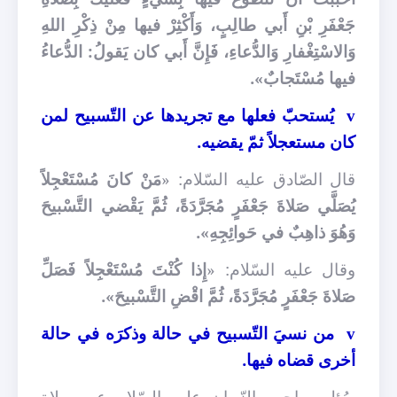
جَعْفَرِ بْنِ أَبي طالِبٍ، وَأَكْثِرْ فيها مِنْ ذِكْرِ اللهِ
وَالاسْتِغْفارِ وَالدُّعاءِ، فَإِنَّ أَبي كان يَقولُ: الدُّعاءُ
فيها مُسْتَجابٌ».
يُستحبّ فعلها مع تجريدها عن التّسبيح لمن
v
كان مستعجلاً ثمّ يقضيه.
قال الصّادق عليه السّلام: «
مَنْ كانَ مُسْتَعْجِلاً
يُصَلَّي صَلاةَ جَعْفَرٍ مُجَرَّدَةً، ثُمَّ يَقْضي التَّسْبيحَ
وَهُوَ ذاهِبٌ في حَوائِجِهِ».
وقال عليه السّلام: «
إِذا كُنْتَ مُسْتَعْجِلاً فَصَلِّ
صَلاةَ جَعْفَرٍ مُجَرَّدَةً، ثُمَّ اقْضِ التَّسْبيحَ».
من نسيَ التّسبيح في حالة وذكرَه في حالة
v
أخرى قضاه فيها.
سُئل صاحب الزّمان عليه السّلام عن صلاة