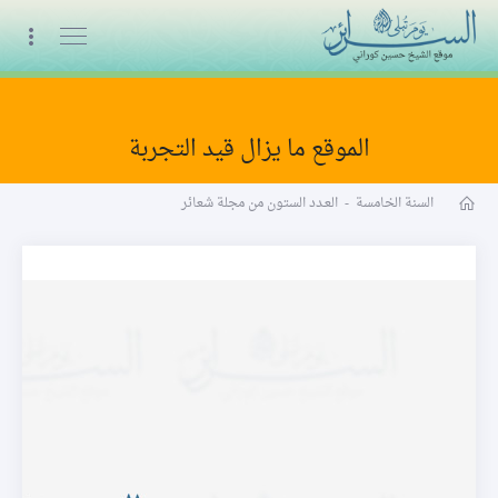
البث المباشر
الموقع ما يزال قيد التجربة
مجلة شعائر word
السنة الخامسة
-
العـدد الستون من مجلة شعائر