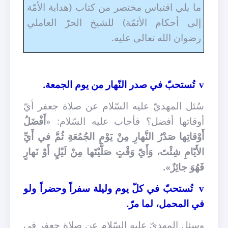
ما يلي اقتباس مختصر من كتاب (هداية الأمّة
إلى أحكام الأئمّة) للشيخ الحرّ العاملي
رضوان الله تعالى عليه.
تُستحبّ في صدر النّهار من يوم الجمعة.
v
سُئل المهديّ عليه السّلام عن صلاة جعفر أيّ
أوقاتها أفضل؟ فأجاب عليه السّلام: «
أَفْضَلُ
أَوْقاتِها صَدْرُ النَّهارِ مِنْ يَوْمِ الجُمُعَةِ ثُمَّ في أَيِّ
الأَيّامِ شِئْتَ، وَأَيّ وَقْتٍ صَلَّيْتَها مِنْ لَيْلٍ أَوْ نَهارٍ
فَهُوَ جائِزٌ».
تُستحبّ في كلّ يوم وليلة سفراً وحضراً ولو
v
في المحمل، لما مرّ.
وسئل المهديّ عليه السّلام عن صلاة جعفر في