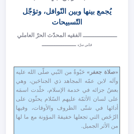
يُجمع بينها وبين النّوافل، وتؤجّل
التّسبيحات
ـــــــــــــــــــ الفقيه المحدّث الحرّ العاملي
ـــــــــــــــــــ
قدّس سرّه
«صلاة جعفر»
حَبْوةٌ من النّبي صل
ى الله عليه
وآله لابن عمّه المجاهد ذي الجناحَين، وهي
بعضُ جزائه في خدمة الإسلام، خلّدت اسمَه
على لسان الأئمّة عليهم السّلام يحثّون على
أدائها في شتّى الظروف والأوقات، وفيها
الرُخَص التي تجعلها خفيفةَ المؤونة مع ما لها
من الأثر الجميل.