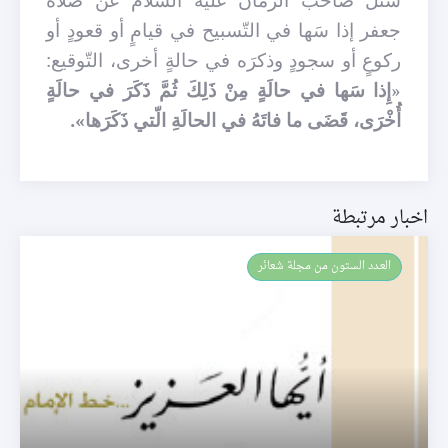
جعفر إذا سَها في التّسبيح في قيامٍ أو قعودٍ أو
ركوعٍ أو سجودٍ وذكرَه في حالةٍ أخرى، التّوقيع:
«
إِذا سَها في حالَةٍ مِنْ ذَلِكَ ثُمَّ ذَكَرَ في حالَةٍ
أُخْرَى، قَضَى ما فاتَهُ في الحالَةِ الّتي ذَكَرَها».
اخبار مرتبطة
العـدد الستون من مجلة شعائر