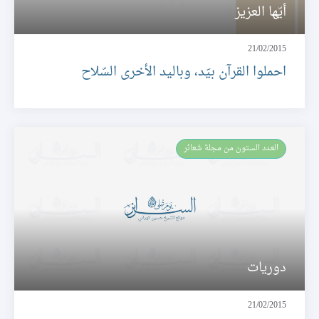
أيّها العزيز
21/02/2015
احملوا القرآن بيَد، وباليد الأخرى السّلاح
العـدد الستون من مجلة شعائر
دوريات
21/02/2015