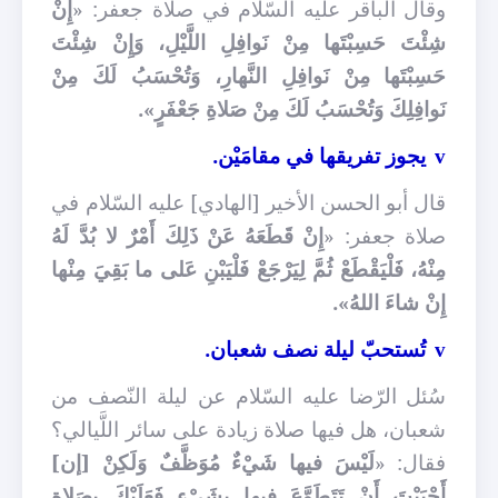
وقال الباقر عليه السّلام في صلاة جعفر: «
إِنْ
شِئْتَ حَسِبْتَها مِنْ نَوافِلِ اللَّيْلِ، وَإِنْ شِئْتَ
حَسِبْتَها مِنْ نَوافِلِ النَّهارِ، وَتُحْسَبُ لَكَ مِنْ
نَوافِلِكَ وَتُحْسَبُ لَكَ مِنْ صَلاةِ جَعْفَرٍ».
يجوز تفريقها في مقامَيْن.
v
قال أبو الحسن الأخير [الهادي] عليه السّلام في
صلاة جعفر: «
إِنْ قَطَعَهُ عَنْ ذَلِكَ أَمْرٌ لا بُدَّ لَهُ
مِنْهُ، فَلْيَقْطَعْ ثُمَّ لِيَرْجَعْ فَلْيَبْنِ عَلى ما بَقِيَ مِنْها
إِنْ شاءَ اللهُ».
تُستحبّ ليلة نصف شعبان.
v
سُئل الرّضا عليه السّلام عن ليلة النّصف من
شعبان، هل فيها صلاة زيادة على سائر اللَّيالي؟
فقال: «
لَيْسَ فيها شَيْءٌ مُوَظَّفٌ وَلَكِنْ [إن]
أَحْبَبْتَ أَنْ تَتَطَوَّعَ فيها بِشَيْءٍ فَعَلَيْكَ بِصَلاةِ