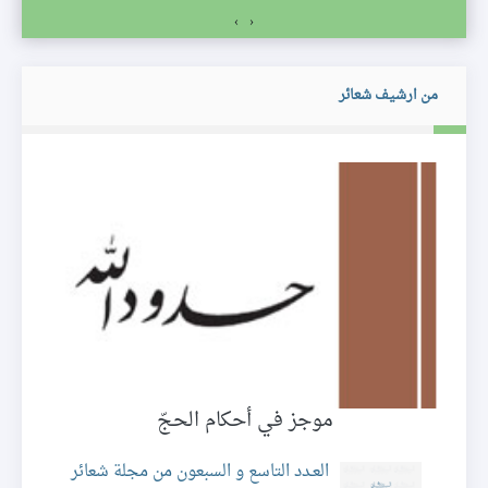
›
‹
من ارشيف شعائر
موجز في أحكام الحجّ
العـدد التاسع و السبعون من مجلة شعائر