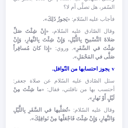
السّفر، هل تصلَّى أم لا؟
فأجاب عليه السّلام: «
يَجوزُ ذَلِكَ».
وقال الصّادق عليه السّلام،
«إِنْ شِئْتَ صَلِّ
صَلاةَ التَّسْبيحِ بِاللَّيْلِ، وَإِنْ شِئْتَ بِالنَّهارِ، وَإِنْ
شِئْتَ في السَّفَرِ»
. وروي: «
إِذا كانَ مُسافِراً
صَلَّى في المَحْمَلِ».
يجوز احتسابها من النّوافل.
v
سئل الصّادق عليه السّلام عن صلاة جعفر:
أحتسب بها من نافلتي، فقال: «
ما شِئْتَ مِنْ
لَيْلٍ أَوْ نَهارِ».
وقال عليه السّلام: «
تُصَلَّيها في السَّفَرِ بِاللَّيْلِ
وَالنَّهارِ، وَإِنْ شِئْتَ فَاجْعَلْها مِنْ نَوافِلِكَ».